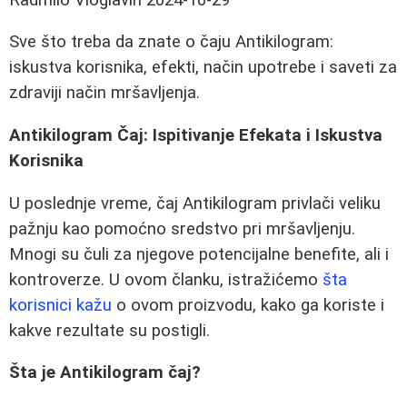
Sve što treba da znate o čaju Antikilogram:
iskustva korisnika, efekti, način upotrebe i saveti za
zdraviji način mršavljenja.
Antikilogram Čaj: Ispitivanje Efekata i Iskustva
Korisnika
U poslednje vreme, čaj Antikilogram privlači veliku
pažnju kao pomoćno sredstvo pri mršavljenju.
Mnogi su čuli za njegove potencijalne benefite, ali i
kontroverze. U ovom članku, istražićemo
šta
korisnici kažu
o ovom proizvodu, kako ga koriste i
kakve rezultate su postigli.
Šta je Antikilogram čaj?