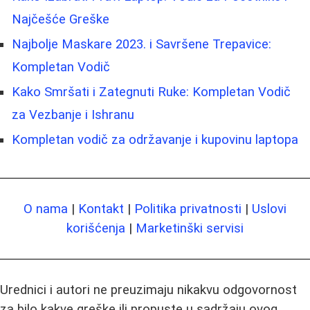
Najčešće Greške
Najbolje Maskare 2023. i Savršene Trepavice:
Kompletan Vodič
Kako Smršati i Zategnuti Ruke: Kompletan Vodič
za Vezbanje i Ishranu
Kompletan vodič za održavanje i kupovinu laptopa
O nama
|
Kontakt
|
Politika privatnosti
|
Uslovi
korišćenja
|
Marketinški servisi
Urednici i autori ne preuzimaju nikakvu odgovornost
za bilo kakve greške ili propuste u sadržaju ovog