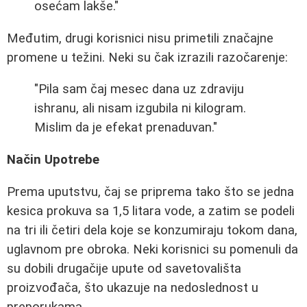
osećam lakše."
Međutim, drugi korisnici nisu primetili značajne
promene u težini. Neki su čak izrazili razočarenje:
"Pila sam čaj mesec dana uz zdraviju
ishranu, ali nisam izgubila ni kilogram.
Mislim da je efekat prenaduvan."
Način Upotrebe
Prema uputstvu, čaj se priprema tako što se jedna
kesica prokuva sa 1,5 litara vode, a zatim se podeli
na tri ili četiri dela koje se konzumiraju tokom dana,
uglavnom pre obroka. Neki korisnici su pomenuli da
su dobili drugačije upute od savetovališta
proizvođača, što ukazuje na nedoslednost u
preporukama.