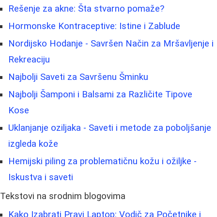
Rešenje za akne: Šta stvarno pomaže?
Hormonske Kontraceptive: Istine i Zablude
Nordijsko Hodanje - Savršen Način za Mršavljenje i
Rekreaciju
Najbolji Saveti za Savršenu Šminku
Najbolji Šamponi i Balsami za Različite Tipove
Kose
Uklanjanje oziljaka - Saveti i metode za poboljšanje
izgleda kože
Hemijski piling za problematičnu kožu i ožiljke -
Iskustva i saveti
Tekstovi na srodnim blogovima
Kako Izabrati Pravi Laptop: Vodič za Početnike i