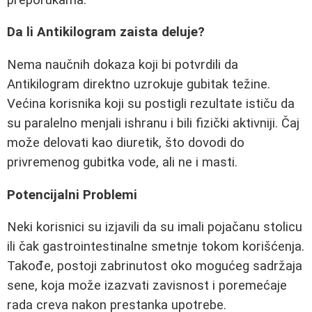
Da li Antikilogram zaista deluje?
Nema naučnih dokaza koji bi potvrdili da
Antikilogram direktno uzrokuje gubitak težine.
Većina korisnika koji su postigli rezultate ističu da
su paralelno menjali ishranu i bili fizički aktivniji. Čaj
može delovati kao diuretik, što dovodi do
privremenog gubitka vode, ali ne i masti.
Potencijalni Problemi
Neki korisnici su izjavili da su imali pojačanu stolicu
ili čak gastrointestinalne smetnje tokom korišćenja.
Takođe, postoji zabrinutost oko mogućeg sadržaja
sene, koja može izazvati zavisnost i poremećaje
rada creva nakon prestanka upotrebe.