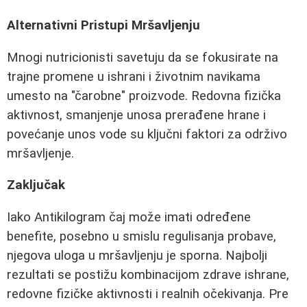
Alternativni Pristupi Mršavljenju
Mnogi nutricionisti savetuju da se fokusirate na
trajne promene u ishrani i životnim navikama
umesto na "čarobne" proizvode. Redovna fizička
aktivnost, smanjenje unosa prerađene hrane i
povećanje unos vode su ključni faktori za održivo
mršavljenje.
Zaključak
Iako Antikilogram čaj može imati određene
benefite, posebno u smislu regulisanja probave,
njegova uloga u mršavljenju je sporna. Najbolji
rezultati se postižu kombinacijom zdrave ishrane,
redovne fizičke aktivnosti i realnih očekivanja. Pre