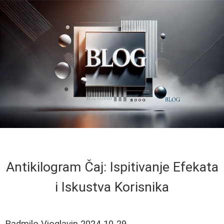
Antikilogram Čaj: Ispitivanje Efekata
i Iskustva Korisnika
Radmilo Vioglavin
2024-10-29