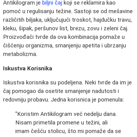
Antikilogram je
biljni čaj
koji se reklamira kao
pomoć u regulisanju težine. Sastoji se od mešavine
različitih biljaka, uključujući troskot, hajdučku travu,
kleku, šipak, peršunov list, brezu, zovu i zeleni čaj.
Proizvođači tvrde da ova kombinacija pomaže u
čišćenju organizma, smanjenju apetita i ubrzanju
metabolizma.
Iskustva Korisnika
Iskustva korisnika su podeljena. Neki tvrde da im je
čaj pomogao da osetite smanjenje nadutosti i
redovniju probavu. Jedna korisnica je pomenula:
"Koristim Antikilogram već nedelju dana.
Nisam primetila promene u težini, ali
imam češću stolicu, što mi pomaže da se