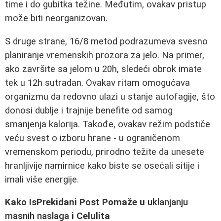
time i do gubitka težine. Međutim, ovakav pristup
može biti neorganizovan.
S druge strane, 16/8 metod podrazumeva svesno
planiranje vremenskih prozora za jelo. Na primer,
ako završite sa jelom u 20h, sledeći obrok imate
tek u 12h sutradan. Ovakav ritam omogućava
organizmu da redovno ulazi u stanje autofagije, što
donosi dublje i trajnije benefite od samog
smanjenja kalorija. Takođe, ovakav režim podstiče
veću svest o izboru hrane - u ograničenom
vremenskom periodu, prirodno težite da unesete
hranljivije namirnice kako biste se osećali sitije i
imali više energije.
Kako IsPrekidani Post Pomaže u
uklanjanju
masnih naslaga
i Celulita