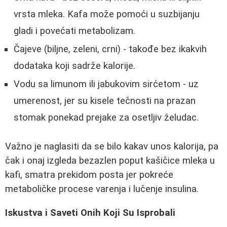
vrsta mleka. Kafa može pomoći u suzbijanju
gladi i povećati metabolizam.
Čajeve (biljne, zeleni, crni) - takođe bez ikakvih
dodataka koji sadrže kalorije.
Vodu sa limunom ili jabukovim sirćetom - uz
umerenost, jer su kisele tečnosti na prazan
stomak ponekad prejake za osetljiv želudac.
Važno je naglasiti da se bilo kakav unos kalorija, pa
čak i onaj izgleda bezazlen poput kašičice mleka u
kafi, smatra prekidom posta jer pokreće
metaboličke procese varenja i lučenje insulina.
Iskustva i Saveti Onih Koji Su Isprobali