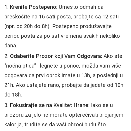
Krenite Postepeno:
Umesto odmah da
preskočite na 16 sati posta, probajte sa 12 sati
(npr. od 20h do 8h). Postepeno produžavajte
period posta za po sat vremena svakih nekoliko
dana.
Odaberite Prozor koji Vam Odgovara:
Ako ste
"noćna ptica" i legnete u ponoc, možda vam više
odgovara da prvi obrok imate u 13h, a poslednji u
21h. Ako ustajete rano, probajte da jedete od 10h
do 18h.
Fokusirajte se na Kvalitet Hrane:
Iako se u
prozoru za jelo ne morate opterećivati brojanjem
kalorija, trudite se da vaši obroci budu što