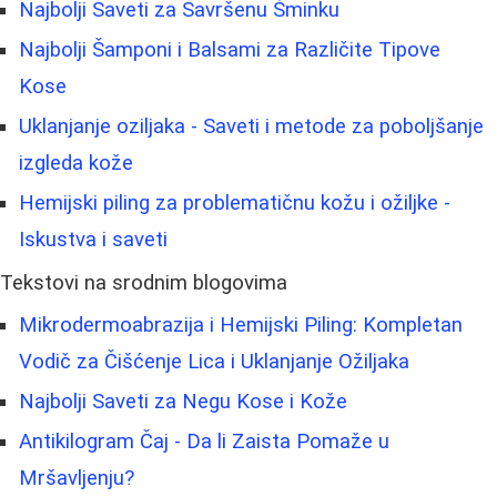
Najbolji Saveti za Savršenu Šminku
Najbolji Šamponi i Balsami za Različite Tipove
Kose
Uklanjanje oziljaka - Saveti i metode za poboljšanje
izgleda kože
Hemijski piling za problematičnu kožu i ožiljke -
Iskustva i saveti
Tekstovi na srodnim blogovima
Mikrodermoabrazija i Hemijski Piling: Kompletan
Vodič za Čišćenje Lica i Uklanjanje Ožiljaka
Najbolji Saveti za Negu Kose i Kože
Antikilogram Čaj - Da li Zaista Pomaže u
Mršavljenju?