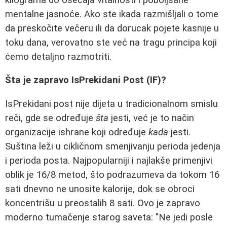
mentalne jasnoće. Ako ste ikada razmišljali o tome
da preskočite večeru ili da dorucak pojete kasnije u
toku dana, verovatno ste već na tragu principa koji
ćemo detaljno razmotriti.
Šta je zapravo IsPrekidani Post (IF)?
IsPrekidani post nije dijeta u tradicionalnom smislu
reči, gde se određuje
šta
jesti, već je to način
organizacije ishrane koji određuje
kada
jesti.
Suština leži u cikličnom smenjivanju perioda jedenja
i perioda posta. Najpopularniji i najlakše primenjivi
oblik je 16/8 metod, što podrazumeva da tokom 16
sati dnevno ne unosite kalorije, dok se obroci
koncentrišu u preostalih 8 sati. Ovo je zapravo
moderno tumačenje starog saveta: "Ne jedi posle