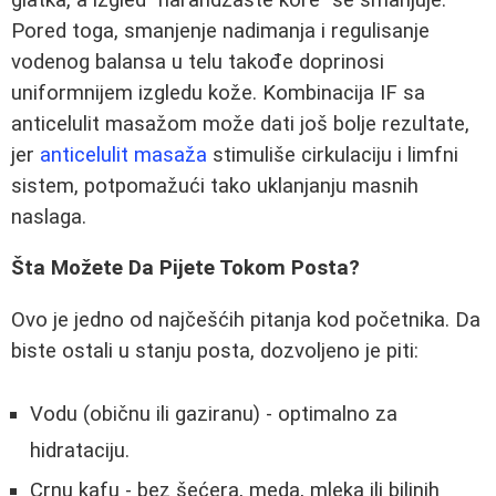
Pored toga, smanjenje nadimanja i regulisanje
vodenog balansa u telu takođe doprinosi
uniformnijem izgledu kože. Kombinacija IF sa
anticelulit masažom može dati još bolje rezultate,
jer
anticelulit masaža
stimuliše cirkulaciju i limfni
sistem, potpomažući tako uklanjanju masnih
naslaga.
Šta Možete Da Pijete Tokom Posta?
Ovo je jedno od najčešćih pitanja kod početnika. Da
biste ostali u stanju posta, dozvoljeno je piti:
Vodu (običnu ili gaziranu) - optimalno za
hidrataciju.
Crnu kafu - bez šećera, meda, mleka ili biljnih