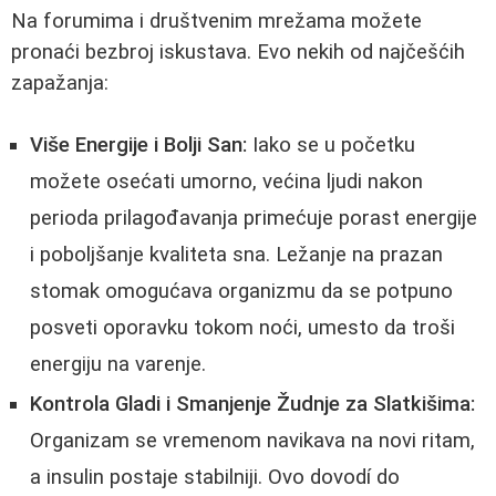
Na forumima i društvenim mrežama možete
pronaći bezbroj iskustava. Evo nekih od najčešćih
zapažanja:
Više Energije i Bolji San:
Iako se u početku
možete osećati umorno, većina ljudi nakon
perioda prilagođavanja primećuje porast energije
i poboljšanje kvaliteta sna. Ležanje na prazan
stomak omogućava organizmu da se potpuno
posveti oporavku tokom noći, umesto da troši
energiju na varenje.
Kontrola Gladi i Smanjenje Žudnje za Slatkišima:
Organizam se vremenom navikava na novi ritam,
a insulin postaje stabilniji. Ovo dovodí do