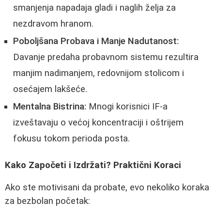
smanjenja napadaja gladi i naglih želja za
nezdravom hranom.
Poboljšana Probava i Manje Nadutanost:
Davanje predaha probavnom sistemu rezultira
manjim nadimanjem, redovnijom stolicom i
osećajem lakšeće.
Mentalna Bistrina:
Mnogi korisnici IF-a
izveštavaju o većoj koncentraciji i oštrijem
fokusu tokom perioda posta.
Kako Započeti i Izdržati? Praktični Koraci
Ako ste motivisani da probate, evo nekoliko koraka
za bezbolan početak: