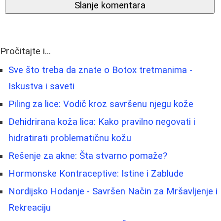
Slanje komentara
Pročitajte i...
Sve što treba da znate o Botox tretmanima -
Iskustva i saveti
Piling za lice: Vodič kroz savršenu njegu kože
Dehidrirana koža lica: Kako pravilno negovati i
hidratirati problematičnu kožu
Rešenje za akne: Šta stvarno pomaže?
Hormonske Kontraceptive: Istine i Zablude
Nordijsko Hodanje - Savršen Način za Mršavljenje i
Rekreaciju