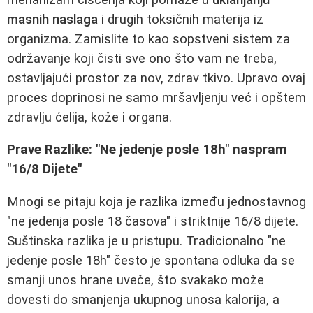
masnih naslaga
i drugih toksičnih materija iz
organizma. Zamislite to kao sopstveni sistem za
održavanje koji čisti sve ono što vam ne treba,
ostavljajući prostor za nov, zdrav tkivo. Upravo ovaj
proces doprinosi ne samo mršavljenju već i opštem
zdravlju ćelija, kože i organa.
Prave Razlike: "Ne jedenje posle 18h" naspram
"16/8 Dijete"
Mnogi se pitaju koja je razlika između jednostavnog
"ne jedenja posle 18 časova" i striktnije 16/8 dijete.
Suštinska razlika je u pristupu. Tradicionalno "ne
jedenje posle 18h" često je spontana odluka da se
smanji unos hrane uveče, što svakako može
dovesti do smanjenja ukupnog unosa kalorija, a