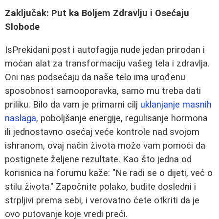
Zaključak: Put ka Boljem Zdravlju i Osećaju
Slobode
IsPrekidani post i autofagija nude jedan prirodan i
moćan alat za transformaciju vašeg tela i zdravlja.
Oni nas podsećaju da naše telo ima urođenu
sposobnost samooporavka, samo mu treba dati
priliku. Bilo da vam je primarni cilj
uklanjanje masnih
naslaga
, poboljšanje energije, regulisanje hormona
ili jednostavno osećaj veće kontrole nad svojom
ishranom, ovaj način života može vam pomoći da
postignete željene rezultate. Kao što jedna od
korisnica na forumu kaže: "Ne radi se o dijeti, već o
stilu života." Započnite polako, budite dosledni i
strpljivi prema sebi, i verovatno ćete otkriti da je
ovo putovanje koje vredi preći.