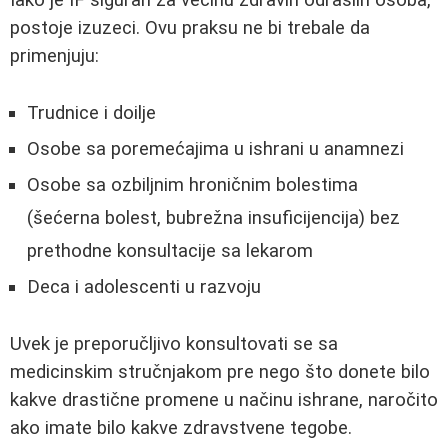
Iako je IF siguran za većinu zdravih odraslih osoba,
postoje izuzeci. Ovu praksu ne bi trebale da
primenjuju:
Trudnice i doilje
Osobe sa poremećajima u ishrani u anamnezi
Osobe sa ozbiljnim hroničnim bolestima
(šećerna bolest, bubrežna insuficijencija) bez
prethodne konsultacije sa lekarom
Deca i adolescenti u razvoju
Uvek je preporučljivo konsultovati se sa
medicinskim stručnjakom pre nego što donete bilo
kakve drastične promene u načinu ishrane, naročito
ako imate bilo kakve zdravstvene tegobe.