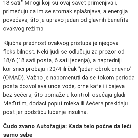
18 sati." Mnogi koji su ovaj savet primenjivali,
primećuju da im se stomak splašnjava, a energija
povećava, što je upravo jedan od glavnih benefita
ovakvog režima.
Ključna prednost ovakvog pristupa je njegova
fleksibilnost. Neki ljudi se odlučuju za prozor od
18/6 (18 sati posta, 6 sati jedenja), a napredniji
korisnici probaju i 20/4 ili čak "jedan obrok dnevno"
(OMAD). Važno je napomenuti da se tokom perioda
posta dozvoljava unos vode, crne kafe ili čajeva
bez šećera, što pomaže u kontroli osećaja gladi.
Međutim, dodaci poput mleka ili šećera prekidaju
post jer podstiču lučenje insulina.
Čudo zvano Autofagija: Kada telo počne da leči
samo sebe