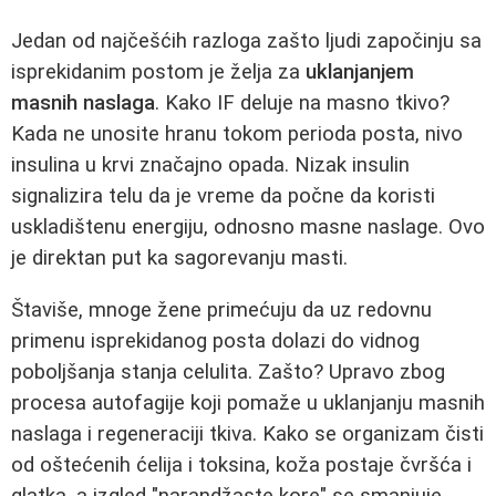
Jedan od najčešćih razloga zašto ljudi započinju sa
isprekidanim postom je želja za
uklanjanjem
masnih naslaga
. Kako IF deluje na masno tkivo?
Kada ne unosite hranu tokom perioda posta, nivo
insulina u krvi značajno opada. Nizak insulin
signalizira telu da je vreme da počne da koristi
uskladištenu energiju, odnosno masne naslage. Ovo
je direktan put ka sagorevanju masti.
Štaviše, mnoge žene primećuju da uz redovnu
primenu isprekidanog posta dolazi do vidnog
poboljšanja stanja celulita. Zašto? Upravo zbog
procesa autofagije koji pomaže u uklanjanju masnih
naslaga i regeneraciji tkiva. Kako se organizam čisti
od oštećenih ćelija i toksina, koža postaje čvršća i
glatka, a izgled "narandžaste kore" se smanjuje.