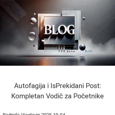
Autofagija i IsPrekidani Post:
Kompletan Vodič za Početnike
Radmilo Vioglavin
2025-10-04