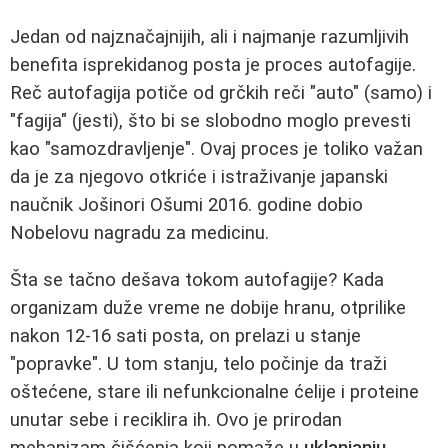
Jedan od najznačajnijih, ali i najmanje razumljivih
benefita isprekidanog posta je proces autofagije.
Reč autofagija potiče od grčkih reči "auto" (samo) i
"fagija" (jesti), što bi se slobodno moglo prevesti
kao "samozdravljenje". Ovaj proces je toliko važan
da je za njegovo otkriće i istraživanje japanski
naučnik Jošinori Ošumi 2016. godine dobio
Nobelovu nagradu za medicinu.
Šta se tačno dešava tokom autofagije? Kada
organizam duže vreme ne dobije hranu, otprilike
nakon 12-16 sati posta, on prelazi u stanje
"popravke". U tom stanju, telo počinje da traži
oštećene, stare ili nefunkcionalne ćelije i proteine
unutar sebe i reciklira ih. Ovo je prirodan
mehanizam čišćenja koji pomaže u
uklanjanju