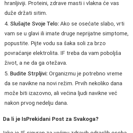
hranljiviji. Proteini, zdrave masti i vlakna će vas
duže držati sitim.
Slušajte Svoje Telo:
Ako se osećate slabo, vrti
vam se u glavi ili imate druge neprijatne simptome,
popustite. Pijte vodu sa šaka soli za brzo
povraćanje elektrolita. IF treba da vam poboljša
život, a ne da ga otežava.
Budite Strpljivi:
Organizmu je potrebno vreme
da se navikne na novi režim. Prvih nekoliko dana
može biti izazovno, ali većina ljudi navikne već
nakon prvog nedelju dana.
Da li je IsPrekidani Post za Svakoga?