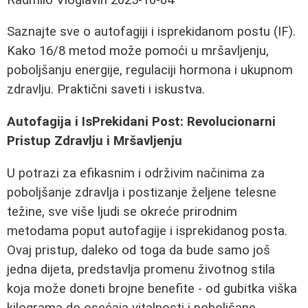
Saznajte sve o autofagiji i isprekidanom postu (IF).
Kako 16/8 metod može pomoći u mršavljenju,
poboljšanju energije, regulaciji hormona i ukupnom
zdravlju. Praktični saveti i iskustva.
Autofagija i IsPrekidani Post: Revolucionarni
Pristup Zdravlju i Mršavljenju
U potrazi za efikasnim i održivim načinima za
poboljšanje zdravlja i postizanje željene telesne
težine, sve više ljudi se okreće prirodnim
metodama poput autofagije i isprekidanog posta.
Ovaj pristup, daleko od toga da bude samo još
jedna dijeta, predstavlja promenu životnog stila
koja može doneti brojne benefite - od gubitka viška
kilograma do osećaja vitalnosti i poboljšane