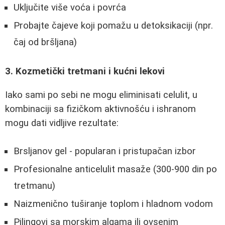
Uključite više voća i povrća
Probajte čajeve koji pomažu u detoksikaciji (npr.
čaj od bršljana)
3. Kozmetički tretmani i kućni lekovi
Iako sami po sebi ne mogu eliminisati celulit, u
kombinaciji sa fizičkom aktivnošću i ishranom
mogu dati vidljive rezultate:
Brsljanov gel - popularan i pristupačan izbor
Profesionalne anticelulit masaže (300-900 din po
tretmanu)
Naizmenično tuširanje toplom i hladnom vodom
Pilingovi sa morskim algama ili ovsenim