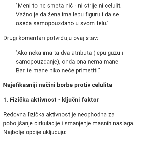
"Meni to ne smeta nič - ni strije ni celulit.
Važno je da žena ima lepu figuru i da se
oseća samopouzdano u svom telu."
Drugi komentari potvrđuju ovaj stav:
"Ako neka ima ta dva atributa (lepu guzu i
samopouzdanje), onda ona nema mane.
Bar te mane niko neće primetiti."
Najefikasniji načini borbe protiv celulita
1. Fizička aktivnost - ključni faktor
Redovna fizička aktivnost je neophodna za
poboljšanje cirkulacije i smanjenje masnih naslaga.
Najbolje opcije uključuju: