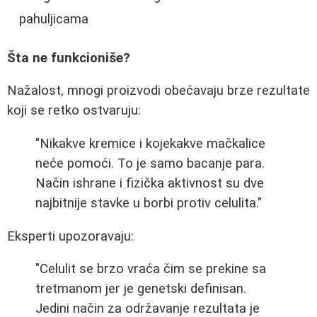
pahuljicama
Šta ne funkcioniše?
Nažalost, mnogi proizvodi obećavaju brze rezultate
koji se retko ostvaruju:
"Nikakve kremice i kojekakve mačkalice
neće pomoći. To je samo bacanje para.
Način ishrane i fizička aktivnost su dve
najbitnije stavke u borbi protiv celulita."
Eksperti upozoravaju:
"Celulit se brzo vraća čim se prekine sa
tretmanom jer je genetski definisan.
Jedini način za održavanje rezultata je