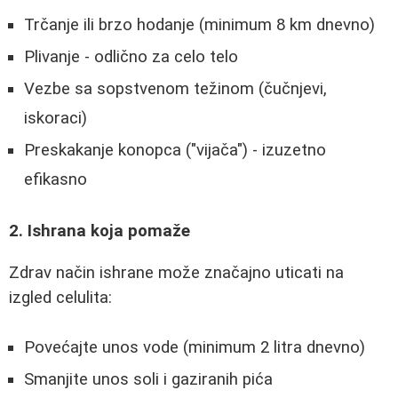
Trčanje ili brzo hodanje (minimum 8 km dnevno)
Plivanje - odlično za celo telo
Vezbe sa sopstvenom težinom (čučnjevi,
iskoraci)
Preskakanje konopca ("vijača") - izuzetno
efikasno
2. Ishrana koja pomaže
Zdrav način ishrane može značajno uticati na
izgled celulita:
Povećajte unos vode (minimum 2 litra dnevno)
Smanjite unos soli i gaziranih pića