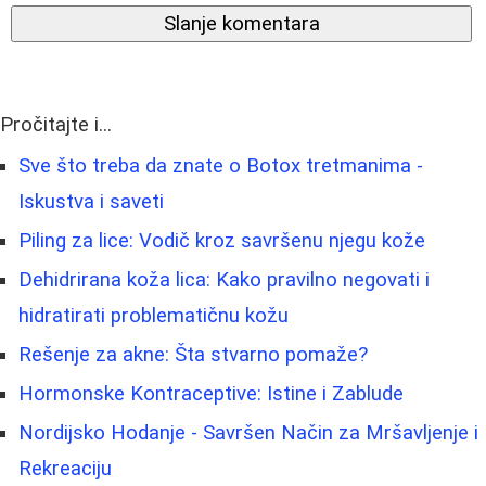
Slanje komentara
Pročitajte i...
Sve što treba da znate o Botox tretmanima -
Iskustva i saveti
Piling za lice: Vodič kroz savršenu njegu kože
Dehidrirana koža lica: Kako pravilno negovati i
hidratirati problematičnu kožu
Rešenje za akne: Šta stvarno pomaže?
Hormonske Kontraceptive: Istine i Zablude
Nordijsko Hodanje - Savršen Način za Mršavljenje i
Rekreaciju