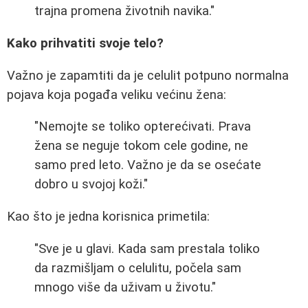
trajna promena životnih navika."
Kako prihvatiti svoje telo?
Važno je zapamtiti da je celulit potpuno normalna
pojava koja pogađa veliku većinu žena:
"Nemojte se toliko opterećivati. Prava
žena se neguje tokom cele godine, ne
samo pred leto. Važno je da se osećate
dobro u svojoj koži."
Kao što je jedna korisnica primetila:
"Sve je u glavi. Kada sam prestala toliko
da razmišljam o celulitu, počela sam
mnogo više da uživam u životu."