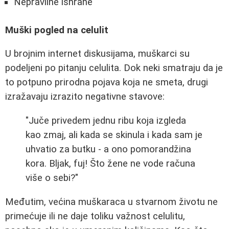
Nepravilne ishrane
Muški pogled na celulit
U brojnim internet diskusijama, muškarci su
podeljeni po pitanju celulita. Dok neki smatraju da je
to potpuno prirodna pojava koja ne smeta, drugi
izražavaju izrazito negativne stavove:
"Juče privedem jednu ribu koja izgleda
kao zmaj, ali kada se skinula i kada sam je
uhvatio za butku - a ono pomorandžina
kora. Bljak, fuj! Što žene ne vode računa
više o sebi?"
Međutim, većina muškaraca u stvarnom životu ne
primećuje ili ne daje toliku važnost celulitu,