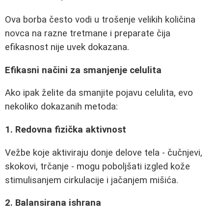
Ova borba često vodi u trošenje velikih količina
novca na razne tretmane i preparate čija
efikasnost nije uvek dokazana.
Efikasni načini za smanjenje celulita
Ako ipak želite da smanjite pojavu celulita, evo
nekoliko dokazanih metoda:
1. Redovna fizička aktivnost
Vežbe koje aktiviraju donje delove tela - čučnjevi,
skokovi, trčanje - mogu poboljšati izgled kože
stimulisanjem cirkulacije i jačanjem mišića.
2. Balansirana ishrana