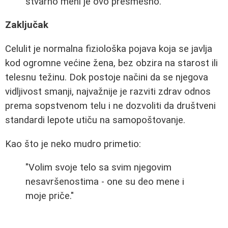
stvarno meni je ovo presmešno."
Zaključak
Celulit je normalna fiziološka pojava koja se javlja
kod ogromne većine žena, bez obzira na starost ili
telesnu težinu. Dok postoje načini da se njegova
vidljivost smanji, najvažnije je razviti zdrav odnos
prema sopstvenom telu i ne dozvoliti da društveni
standardi lepote utiču na samopoštovanje.
Kao što je neko mudro primetio:
"Volim svoje telo sa svim njegovim
nesavršenostima - one su deo mene i
moje priče."