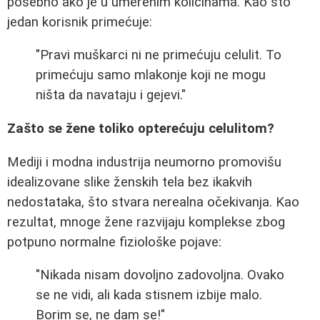
posebno ako je u umerenim količinama. Kao što
jedan korisnik primećuje:
"Pravi muškarci ni ne primećuju celulit. To
primećuju samo mlakonje koji ne mogu
ništa da navataju i gejevi."
Zašto se žene toliko opterećuju celulitom?
Mediji i modna industrija neumorno promovišu
idealizovane slike ženskih tela bez ikakvih
nedostataka, što stvara nerealna očekivanja. Kao
rezultat, mnoge žene razvijaju komplekse zbog
potpuno normalne fiziološke pojave:
"Nikada nisam dovoljno zadovoljna. Ovako
se ne vidi, ali kada stisnem izbije malo.
Borim se, ne dam se!"