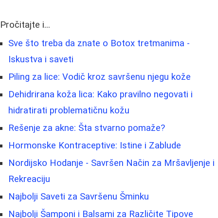
Pročitajte i...
Sve što treba da znate o Botox tretmanima -
Iskustva i saveti
Piling za lice: Vodič kroz savršenu njegu kože
Dehidrirana koža lica: Kako pravilno negovati i
hidratirati problematičnu kožu
Rešenje za akne: Šta stvarno pomaže?
Hormonske Kontraceptive: Istine i Zablude
Nordijsko Hodanje - Savršen Način za Mršavljenje i
Rekreaciju
Najbolji Saveti za Savršenu Šminku
Najbolji Šamponi i Balsami za Različite Tipove