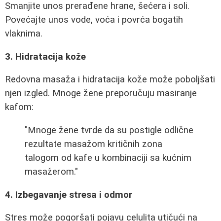
Smanjite unos prerađene hrane, šećera i soli.
Povećajte unos vode, voća i povrća bogatih
vlaknima.
3. Hidratacija kože
Redovna masaža i hidratacija kože može poboljšati
njen izgled. Mnoge žene preporučuju masiranje
kafom:
"Mnoge žene tvrde da su postigle odlične
rezultate masažom kritičnih zona
talogom od kafe u kombinaciji sa kućnim
masažerom."
4. Izbegavanje stresa i odmor
Stres može pogoršati pojavu celulita utičući na