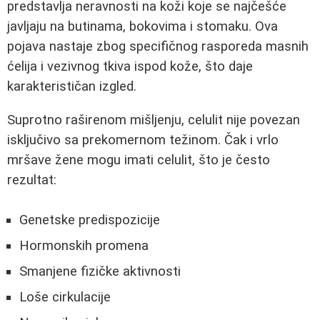
predstavlja neravnosti na koži koje se najčešće
javljaju na butinama, bokovima i stomaku. Ova
pojava nastaje zbog specifičnog rasporeda masnih
ćelija i vezivnog tkiva ispod kože, što daje
karakterističan izgled.
Suprotno raširenom mišljenju, celulit nije povezan
isključivo sa prekomernom težinom. Čak i vrlo
mršave žene mogu imati celulit, što je često
rezultat:
Genetske predispozicije
Hormonskih promena
Smanjene fizičke aktivnosti
Loše cirkulacije