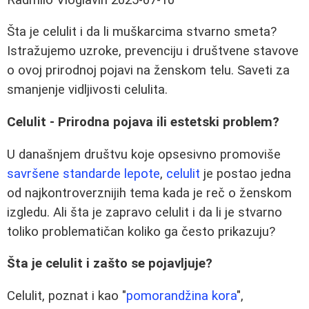
Šta je celulit i da li muškarcima stvarno smeta?
Istražujemo uzroke, prevenciju i društvene stavove
o ovoj prirodnoj pojavi na ženskom telu. Saveti za
smanjenje vidljivosti celulita.
Celulit - Prirodna pojava ili estetski problem?
U današnjem društvu koje opsesivno promoviše
savršene standarde lepote
,
celulit
je postao jedna
od najkontroverznijih tema kada je reč o ženskom
izgledu. Ali šta je zapravo celulit i da li je stvarno
toliko problematičan koliko ga često prikazuju?
Šta je celulit i zašto se pojavljuje?
Celulit, poznat i kao "
pomorandžina kora
",