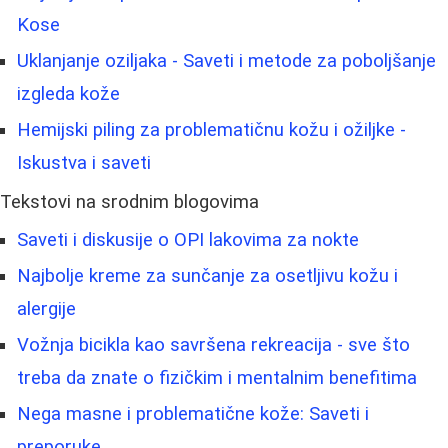
Kose
Uklanjanje oziljaka - Saveti i metode za poboljšanje
izgleda kože
Hemijski piling za problematičnu kožu i ožiljke -
Iskustva i saveti
Tekstovi na srodnim blogovima
Saveti i diskusije o OPI lakovima za nokte
Najbolje kreme za sunčanje za osetljivu kožu i
alergije
Vožnja bicikla kao savršena rekreacija - sve što
treba da znate o fizičkim i mentalnim benefitima
Nega masne i problematične kože: Saveti i
preporuke