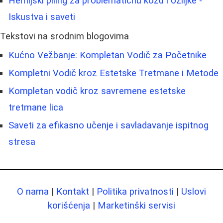
Hemijski piling za problematičnu kožu i ožiljke -
Iskustva i saveti
Tekstovi na srodnim blogovima
Kućno Vežbanje: Kompletan Vodič za Početnike
Kompletni Vodič kroz Estetske Tretmane i Metode
Kompletan vodič kroz savremene estetske
tretmane lica
Saveti za efikasno učenje i savladavanje ispitnog
stresa
O nama
|
Kontakt
|
Politika privatnosti
|
Uslovi
korišćenja
|
Marketinški servisi