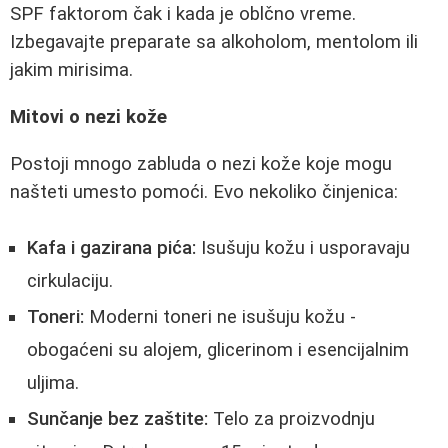
SPF faktorom čak i kada je oblčno vreme.
Izbegavajte preparate sa alkoholom, mentolom ili
jakim mirisima.
Mitovi o nezi kože
Postoji mnogo zabluda o nezi kože koje mogu
našteti umesto pomoći. Evo nekoliko činjenica:
Kafa i gazirana pića:
Isušuju kožu i usporavaju
cirkulaciju.
Toneri:
Moderni toneri ne isušuju kožu -
obogaćeni su alojem, glicerinom i esencijalnim
uljima.
Sunčanje bez zaštite:
Telo za proizvodnju