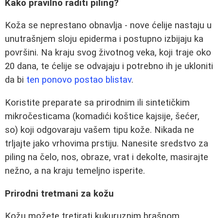
Kako pravilno raditi piling?
Koža se neprestano obnavlja - nove ćelije nastaju u
unutrašnjem sloju epiderma i postupno izbijaju ka
površini. Na kraju svog životnog veka, koji traje oko
20 dana, te ćelije se odvajaju i potrebno ih je ukloniti
da bi
ten ponovo postao blistav
.
Koristite preparate sa prirodnim ili sintetičkim
mikročesticama (komadići koštice kajsije, šećer,
so) koji odgovaraju vašem tipu kože. Nikada ne
trljajte jako vrhovima prstiju. Nanesite sredstvo za
piling na čelo, nos, obraze, vrat i dekolte, masirajte
nežno, a na kraju temeljno isperite.
Prirodni tretmani za kožu
Kožu možete tretirati kukuruznim brašnom