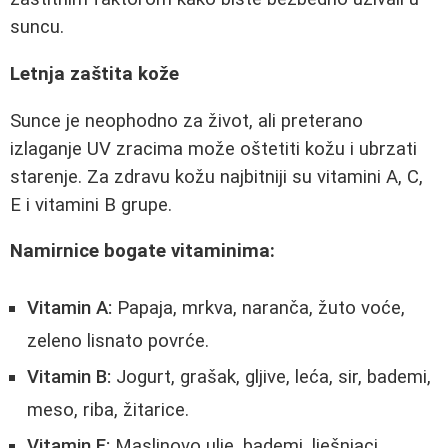
suncu.
Letnja zaštita kože
Sunce je neophodno za život, ali preterano
izlaganje UV zracima može oštetiti kožu i ubrzati
starenje. Za zdravu kožu najbitniji su vitamini A, C,
E i vitamini B grupe.
Namirnice bogate vitaminima:
Vitamin A:
Papaja, mrkva, naranča, žuto voće,
zeleno lisnato povrće.
Vitamin B:
Jogurt, grašak, gljive, leća, sir, bademi,
meso, riba, žitarice.
Vitamin E:
Maslinovo ulje, bademi, lješnjaci,