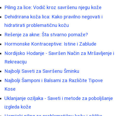
Piling za lice: Vodič kroz savršenu njegu kože
Dehidrirana koža lica: Kako pravilno negovati i
hidratirati problematičnu kožu
Rešenje za akne: Šta stvarno pomaže?
Hormonske Kontraceptive: Istine i Zablude
Nordijsko Hodanje - Savršen Način za Mršavljenje i
Rekreaciju
Najbolji Saveti za Savršenu Šminku
Najbolji Šamponi i Balsami za Različite Tipove
Kose
Uklanjanje oziljaka - Saveti i metode za poboljšanje
izgleda kože