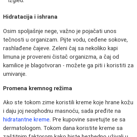
izgled.
Hidratacija i ishrana
Osim spoljašnje nege, važno je pojačati unos
tečnosti u organizam. Pijte vodu, ceđene sokove,
rashlađene čajeve. Zeleni čaj sa nekoliko kapi
limuna je provereni čistač organizma, a čaj od
kamilice je blagotvoran - možete ga piti i koristiti za
umivanje.
Promena kremnog režima
Ako ste tokom zime koristili kreme koje hrane kožu
i daju joj neophodnu masnoću, sada pređite na
hidratantne kreme
. Pre kupovine savetujte se sa
dermatologom. Tokom dana koristite kreme sa
zaštitnim faktorom kako biste bezbedno uživali u