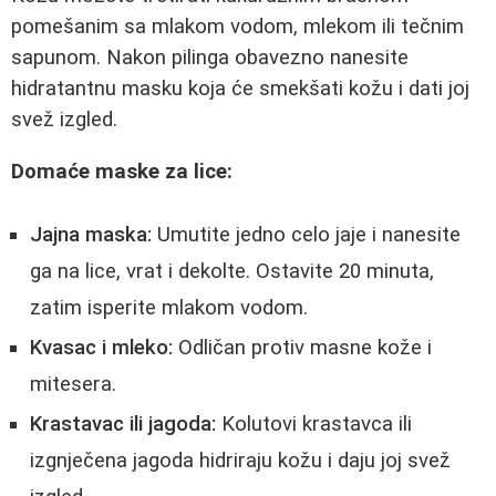
pomešanim sa mlakom vodom, mlekom ili tečnim
sapunom. Nakon pilinga obavezno nanesite
hidratantnu masku koja će smekšati kožu i dati joj
svež izgled.
Domaće maske za lice:
Jajna maska:
Umutite jedno celo jaje i nanesite
ga na lice, vrat i dekolte. Ostavite 20 minuta,
zatim isperite mlakom vodom.
Kvasac i mleko:
Odličan protiv masne kože i
mitesera.
Krastavac ili jagoda:
Kolutovi krastavca ili
izgnječena jagoda hidriraju kožu i daju joj svež