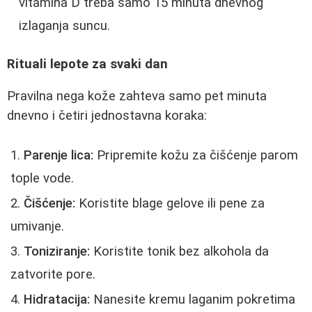
vitamina D treba samo 15 minuta dnevnog
izlaganja suncu.
Rituali lepote za svaki dan
Pravilna nega kože zahteva samo pet minuta
dnevno i četiri jednostavna koraka:
Parenje lica:
Pripremite kožu za čišćenje parom
tople vode.
Čišćenje:
Koristite blage gelove ili pene za
umivanje.
Toniziranje:
Koristite tonik bez alkohola da
zatvorite pore.
Hidratacija:
Nanesite kremu laganim pokretima