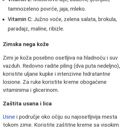
tamnozeleno povrće, jaja, mleko.
Vitamin C:
Južno voće, zelena salata, brokula,
paradajz, maline, ribizle.
Zimska nega kože
Zimi je koža posebno osetljiva na hladnoću i suv
vazduh. Redovno radite piling (dva puta nedeljno),
koristite uljane kupke i intenzivne hidratantne
losione. Za ruke koristite kreme obogaćene
vitaminima i glicerinom.
Zaštita usana i lica
Usne
i područje oko očiju su najosetljivija mesta
tokom zime. Koristite zaštitne kreme sa visokim