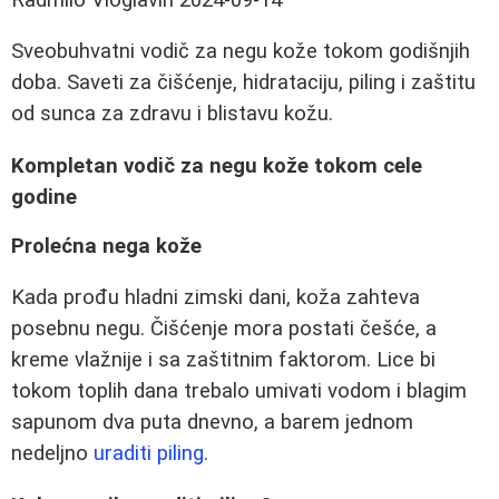
Sveobuhvatni vodič za negu kože tokom godišnjih
doba. Saveti za čišćenje, hidrataciju, piling i zaštitu
od sunca za zdravu i blistavu kožu.
Kompletan vodič za negu kože tokom cele
godine
Prolećna nega kože
Kada prođu hladni zimski dani, koža zahteva
posebnu negu. Čišćenje mora postati češće, a
kreme vlažnije i sa zaštitnim faktorom. Lice bi
tokom toplih dana trebalo umivati vodom i blagim
sapunom dva puta dnevno, a barem jednom
nedeljno
uraditi piling
.