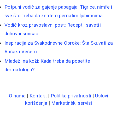
Potpuni vodič za gajenje papagaja: Tigrice, nimfe i
sve što treba da znate o pernatim ljubimcima
Vodič kroz pravoslavni post: Recepti, saveti i
duhovni smisao
Inspiracija za Svakodnevne Obroke: Šta Skuvati za
Ručak i Večeru
Mladeži na koži: Kada treba da posetite
dermatologa?
O nama
|
Kontakt
|
Politika privatnosti
|
Uslovi
korišćenja
|
Marketinški servisi