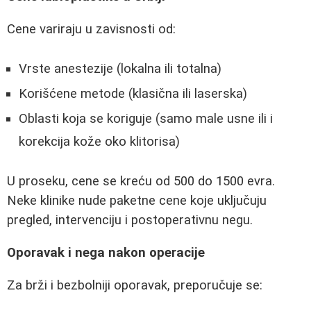
Cene variraju u zavisnosti od:
Vrste anestezije (lokalna ili totalna)
Korišćene metode (klasična ili laserska)
Oblasti koja se koriguje (samo male usne ili i
korekcija kože oko klitorisa)
U proseku, cene se kreću od 500 do 1500 evra.
Neke klinike nude paketne cene koje uključuju
pregled, intervenciju i postoperativnu negu.
Oporavak i nega nakon operacije
Za brži i bezbolniji oporavak, preporučuje se: