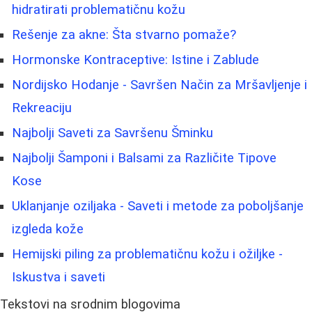
hidratirati problematičnu kožu
Rešenje za akne: Šta stvarno pomaže?
Hormonske Kontraceptive: Istine i Zablude
Nordijsko Hodanje - Savršen Način za Mršavljenje i
Rekreaciju
Najbolji Saveti za Savršenu Šminku
Najbolji Šamponi i Balsami za Različite Tipove
Kose
Uklanjanje oziljaka - Saveti i metode za poboljšanje
izgleda kože
Hemijski piling za problematičnu kožu i ožiljke -
Iskustva i saveti
Tekstovi na srodnim blogovima