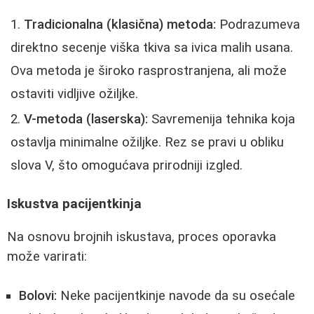
Tradicionalna (klasična) metoda:
Podrazumeva
direktno secenje viška tkiva sa ivica malih usana.
Ova metoda je široko rasprostranjena, ali može
ostaviti vidljive ožiljke.
V-metoda (laserska):
Savremenija tehnika koja
ostavlja minimalne ožiljke. Rez se pravi u obliku
slova V, što omogućava prirodniji izgled.
Iskustva pacijentkinja
Na osnovu brojnih iskustava, proces oporavka
može varirati:
Bolovi:
Neke pacijentkinje navode da su osećale