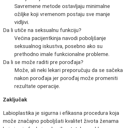
Savremene metode ostavljaju minimalne
ožiljke koji vremenom postaju sve manje
vidljivi.
Da li utiče na seksualnu funkciju?
Većina pacijentkinja navodi poboljšanje
seksualnog iskustva, posebno ako su
prethodno imale funkcionalne probleme.
Da li se može raditi pre porođaja?
Može, ali neki lekari preporučuju da se sačeka
nakon porođaja jer porođaj može promeniti
rezultate operacije.
Zaključak
Labioplastika je sigurna i efikasna procedura koja
može značajno poboljšati kvalitet života ženama