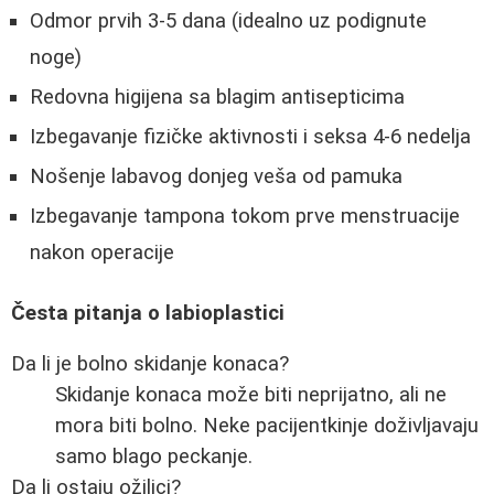
Odmor prvih 3-5 dana (idealno uz podignute
noge)
Redovna higijena sa blagim antisepticima
Izbegavanje fizičke aktivnosti i seksa 4-6 nedelja
Nošenje labavog donjeg veša od pamuka
Izbegavanje tampona tokom prve menstruacije
nakon operacije
Česta pitanja o labioplastici
Da li je bolno skidanje konaca?
Skidanje konaca može biti neprijatno, ali ne
mora biti bolno. Neke pacijentkinje doživljavaju
samo blago peckanje.
Da li ostaju ožiljci?