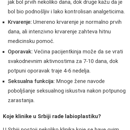
jak bol prvih nekoliko dana, dok druge kažu da je
bol bio podnošljiv i lako kontrolisan analgeticima.
Krvarenje:
Umereno krvarenje je normalno prvih
dana, ali intenzivno krvarenje zahteva hitnu
medicinsku pomoć.
Oporavak:
Većina pacijentkinja može da se vrati
svakodnevnim aktivnostima za 7-10 dana, dok
potpuni oporavak traje 4-6 nedelja.
Seksualna funkcija:
Mnoge žene navode
poboljšanje seksualnog iskustva nakon potpunog
zarastanja.
Koje klinike u Srbiji rade labioplastiku?
U Srbiji postoji nekoliko klinika koje se bave ovim