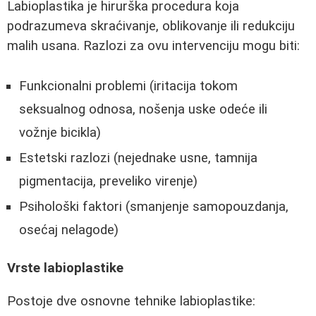
Labioplastika je hirurška procedura koja
podrazumeva skraćivanje, oblikovanje ili redukciju
malih usana. Razlozi za ovu intervenciju mogu biti:
Funkcionalni problemi (iritacija tokom
seksualnog odnosa, nošenja uske odeće ili
vožnje bicikla)
Estetski razlozi (nejednake usne, tamnija
pigmentacija, preveliko virenje)
Psihološki faktori (smanjenje samopouzdanja,
osećaj nelagode)
Vrste labioplastike
Postoje dve osnovne tehnike labioplastike: