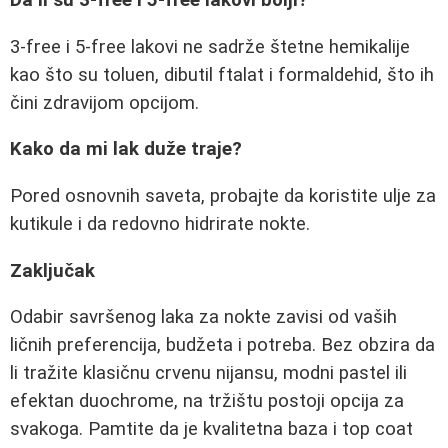
3-free i 5-free lakovi ne sadrže štetne hemikalije
kao što su toluen, dibutil ftalat i formaldehid, što ih
čini zdravijom opcijom.
Kako da mi lak duže traje?
Pored osnovnih saveta, probajte da koristite ulje za
kutikule i da redovno hidrirate nokte.
Zaključak
Odabir savršenog laka za nokte zavisi od vaših
ličnih preferencija, budžeta i potreba. Bez obzira da
li tražite klasičnu crvenu nijansu, modni pastel ili
efektan duochrome, na tržištu postoji opcija za
svakoga. Pamtite da je kvalitetna baza i top coat