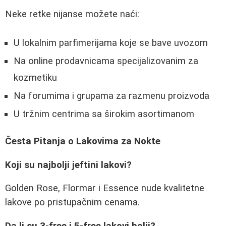
Neke retke nijanse možete naći:
U lokalnim parfimerijama koje se bave uvozom
Na online prodavnicama specijalizovanim za
kozmetiku
Na forumima i grupama za razmenu proizvoda
U tržnim centrima sa širokim asortimanom
Česta Pitanja o Lakovima za Nokte
Koji su najbolji jeftini lakovi?
Golden Rose, Flormar i Essence nude kvalitetne
lakove po pristupačnim cenama.
Da li su 3-free i 5-free lakovi bolji?