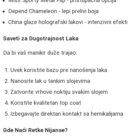
Miss Sporty Metal Flip - pristupačna opcija
Depend Chameleon - lepi prelivi boja
China glaze holografski lakovi - intenzivni efekti
Saveti za Dugotrajnost Laka
Da bi vaš manikir duže trajao:
Uvek koristite bazu pre nanošenja laka
Nanosite lak u tankim slojevima
Zatvorite vrhove noktiju svakim slojem
Koristite kvalitetan top coat
Izbegavajte direktan kontakt sa hemikalijama
Gde Naći Retke Nijanse?