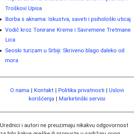
Troškovi Upisa
Borba s aknama: Iskustva, saveti i psihološki uticaj
Vodič kroz Tonirane Kreme i Savremene Tretmane
Lica
Seoski turizam u Srbiji: Skriveno blago daleko od
mora
O nama
|
Kontakt
|
Politika privatnosti
|
Uslovi
korišćenja
|
Marketinški servisi
Urednici i autori ne preuzimaju nikakvu odgovornost
za bilo kakve greške ili propuste u sadržaju ovog