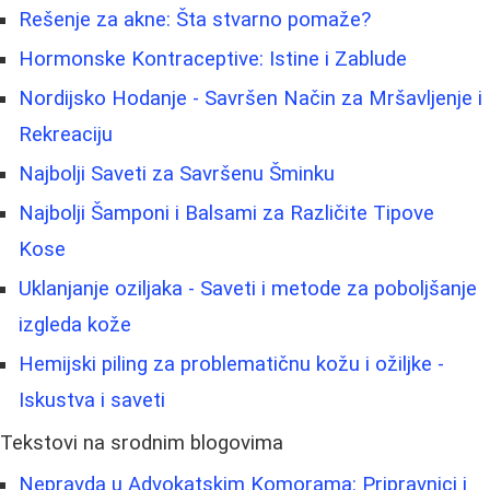
Rešenje za akne: Šta stvarno pomaže?
Hormonske Kontraceptive: Istine i Zablude
Nordijsko Hodanje - Savršen Način za Mršavljenje i
Rekreaciju
Najbolji Saveti za Savršenu Šminku
Najbolji Šamponi i Balsami za Različite Tipove
Kose
Uklanjanje oziljaka - Saveti i metode za poboljšanje
izgleda kože
Hemijski piling za problematičnu kožu i ožiljke -
Iskustva i saveti
Tekstovi na srodnim blogovima
Nepravda u Advokatskim Komorama: Pripravnici i