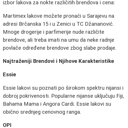
izbor lakova za nokte različitih brendova i cena:
Martimex lakove možete pronaći u Sarajevu na
adresi Brčanska 15 i u Zenici u TC Džananović.
Mnoge drogerije i parfimerije nude različite
brendove, ali treba imati na umu da neke radnje
povlače određene brendove zbog slabe prodaje.
Najtraženiji Brendovi i Njihove Karakteristike
Essie
Essie lakovi su poznati po širokom spektru nijansi i
dobroj pokrivenosti. Popularne nijanse uključuju Fiji,
Bahama Mama i Angora Cardi. Essie lakovi su
obično srednjeg cenovnog ranga.
OPI