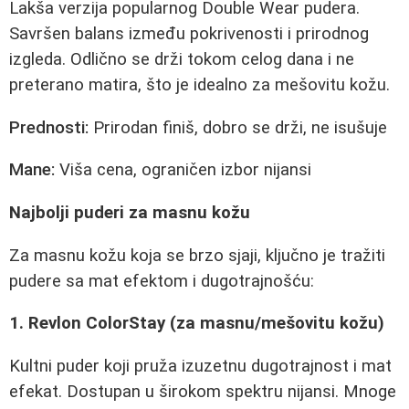
Lakša verzija popularnog Double Wear pudera.
Savršen balans između pokrivenosti i prirodnog
izgleda. Odlično se drži tokom celog dana i ne
preterano matira, što je idealno za mešovitu kožu.
Prednosti:
Prirodan finiš, dobro se drži, ne isušuje
Mane:
Viša cena, ograničen izbor nijansi
Najbolji puderi za masnu kožu
Za masnu kožu koja se brzo sjaji, ključno je tražiti
pudere sa mat efektom i dugotrajnošću:
1. Revlon ColorStay (za masnu/mešovitu kožu)
Kultni puder koji pruža izuzetnu dugotrajnost i mat
efekat. Dostupan u širokom spektru nijansi. Mnoge