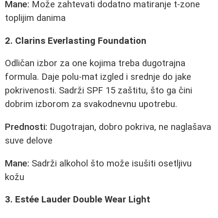
Mane:
Može zahtevati dodatno matiranje t-zone
toplijim danima
2. Clarins Everlasting Foundation
Odličan izbor za one kojima treba dugotrajna
formula. Daje polu-mat izgled i srednje do jake
pokrivenosti. Sadrži SPF 15 zaštitu, što ga čini
dobrim izborom za svakodnevnu upotrebu.
Prednosti:
Dugotrajan, dobro pokriva, ne naglašava
suve delove
Mane:
Sadrži alkohol što može isušiti osetljivu
kožu
3. Estée Lauder Double Wear Light