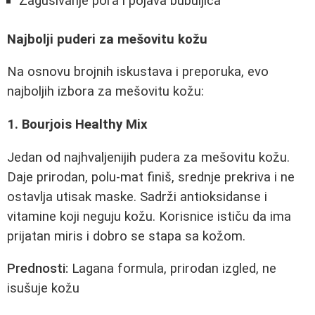
Zagušivanje pora i pojava bubuljica
Najbolji puderi za mešovitu kožu
Na osnovu brojnih iskustava i preporuka, evo
najboljih izbora za mešovitu kožu:
1. Bourjois Healthy Mix
Jedan od najhvaljenijih pudera za mešovitu kožu.
Daje prirodan, polu-mat finiš, srednje prekriva i ne
ostavlja utisak maske. Sadrži antioksidanse i
vitamine koji neguju kožu. Korisnice ističu da ima
prijatan miris i dobro se stapa sa kožom.
Prednosti:
Lagana formula, prirodan izgled, ne
isušuje kožu