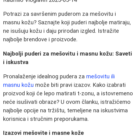
Potrazi za savršenim puderom za mešovitu i
masnu kožu? Saznajte koji puderi najbolje matiraju,
ne isušuju kožu i daju prirodan izgled. Istražite
najbolje brendove i proizvode.
Najbolji puderi za mešovitu i masnu kožu: Saveti
i iskustva
Pronalaženje idealnog pudera za
mešovitu ili
masnu kožu
može biti pravi izazov. Kako izabrati
proizvod koji će lepo matirati t-zonu, a istovremeno
neće isušivati obraze? U ovom članku, istražićemo
najbolje opcije na tržištu, temeljene na iskustvima
korisnica i stručnim preporukama.
Izazovi mešovite i masne kože