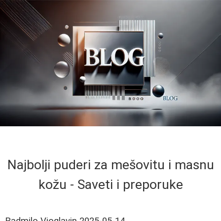
Najbolji puderi za mešovitu i masnu
kožu - Saveti i preporuke
Radmilo Vioglavin
2025-05-14