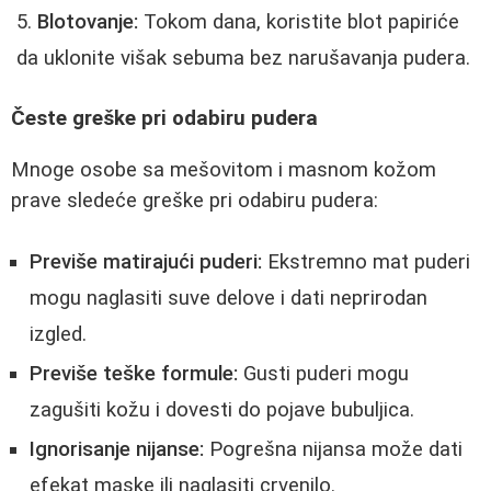
Blotovanje:
Tokom dana, koristite blot papiriće
da uklonite višak sebuma bez narušavanja pudera.
Česte greške pri odabiru pudera
Mnoge osobe sa mešovitom i masnom kožom
prave sledeće greške pri odabiru pudera:
Previše matirajući puderi:
Ekstremno mat puderi
mogu naglasiti suve delove i dati neprirodan
izgled.
Previše teške formule:
Gusti puderi mogu
zagušiti kožu i dovesti do pojave bubuljica.
Ignorisanje nijanse:
Pogrešna nijansa može dati
efekat maske ili naglasiti crvenilo.