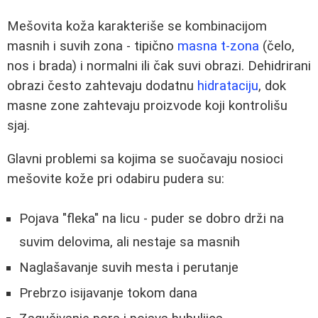
Mešovita koža karakteriše se kombinacijom
masnih i suvih zona - tipično
masna t-zona
(čelo,
nos i brada) i normalni ili čak suvi obrazi. Dehidrirani
obrazi često zahtevaju dodatnu
hidrataciju
, dok
masne zone zahtevaju proizvode koji kontrolišu
sjaj.
Glavni problemi sa kojima se suočavaju nosioci
mešovite kože pri odabiru pudera su:
Pojava "fleka" na licu - puder se dobro drži na
suvim delovima, ali nestaje sa masnih
Naglašavanje suvih mesta i perutanje
Prebrzo isijavanje tokom dana