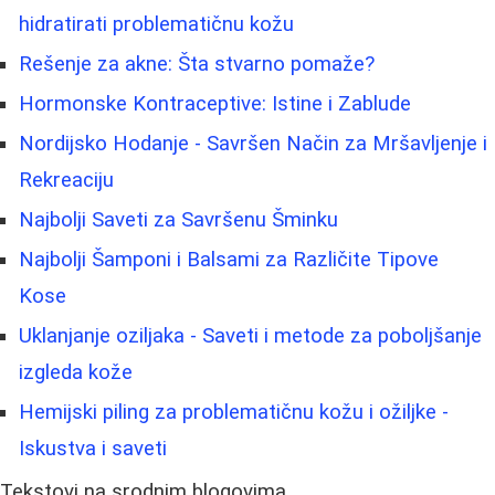
hidratirati problematičnu kožu
Rešenje za akne: Šta stvarno pomaže?
Hormonske Kontraceptive: Istine i Zablude
Nordijsko Hodanje - Savršen Način za Mršavljenje i
Rekreaciju
Najbolji Saveti za Savršenu Šminku
Najbolji Šamponi i Balsami za Različite Tipove
Kose
Uklanjanje oziljaka - Saveti i metode za poboljšanje
izgleda kože
Hemijski piling za problematičnu kožu i ožiljke -
Iskustva i saveti
Tekstovi na srodnim blogovima