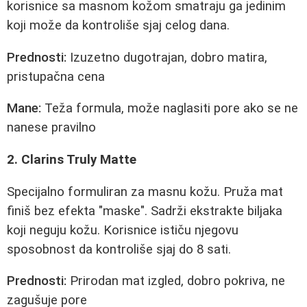
korisnice sa masnom kožom smatraju ga jedinim
koji može da kontroliše sjaj celog dana.
Prednosti:
Izuzetno dugotrajan, dobro matira,
pristupačna cena
Mane:
Teža formula, može naglasiti pore ako se ne
nanese pravilno
2. Clarins Truly Matte
Specijalno formuliran za masnu kožu. Pruža mat
finiš bez efekta "maske". Sadrži ekstrakte biljaka
koji neguju kožu. Korisnice ističu njegovu
sposobnost da kontroliše sjaj do 8 sati.
Prednosti:
Prirodan mat izgled, dobro pokriva, ne
zagušuje pore