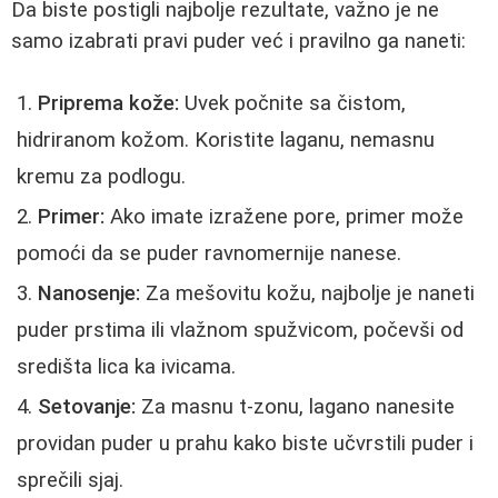
Da biste postigli najbolje rezultate, važno je ne
samo izabrati pravi puder već i pravilno ga naneti:
Priprema kože:
Uvek počnite sa čistom,
hidriranom kožom. Koristite laganu, nemasnu
kremu za podlogu.
Primer:
Ako imate izražene pore, primer može
pomoći da se puder ravnomernije nanese.
Nanosenje:
Za mešovitu kožu, najbolje je naneti
puder prstima ili vlažnom spužvicom, počevši od
središta lica ka ivicama.
Setovanje:
Za masnu t-zonu, lagano nanesite
providan puder u prahu kako biste učvrstili puder i
sprečili sjaj.