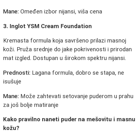
Mane:
Omeđen izbor nijansi, viša cena
3. Inglot YSM Cream Foundation
Kremasta formula koja savršeno prilazi masnoj
koži. Pruža srednje do jake pokrivenosti i prirodan
mat izgled. Dostupan u širokom spektru nijansi.
Prednosti:
Lagana formula, dobro se stapa, ne
isušuje
Mane:
Može zahtevati setovanje puderom u prahu
za još bolje matiranje
Kako pravilno naneti puder na mešovitu i masnu
kožu?