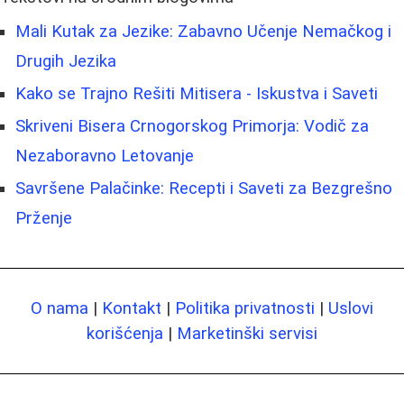
Mali Kutak za Jezike: Zabavno Učenje Nemačkog i
Drugih Jezika
Kako se Trajno Rešiti Mitisera - Iskustva i Saveti
Skriveni Bisera Crnogorskog Primorja: Vodič za
Nezaboravno Letovanje
Savršene Palačinke: Recepti i Saveti za Bezgrešno
Prženje
O nama
|
Kontakt
|
Politika privatnosti
|
Uslovi
korišćenja
|
Marketinški servisi