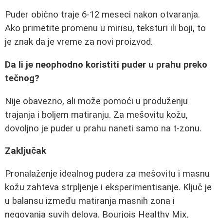
Puder obično traje 6-12 meseci nakon otvaranja.
Ako primetite promenu u mirisu, teksturi ili boji, to
je znak da je vreme za novi proizvod.
Da li je neophodno koristiti puder u prahu preko
tečnog?
Nije obavezno, ali može pomoći u produženju
trajanja i boljem matiranju. Za mešovitu kožu,
dovoljno je puder u prahu naneti samo na t-zonu.
Zaključak
Pronalaženje idealnog pudera za mešovitu i masnu
kožu zahteva strpljenje i eksperimentisanje. Ključ je
u balansu između matiranja masnih zona i
negovanja suvih delova. Bourjois Healthy Mix,