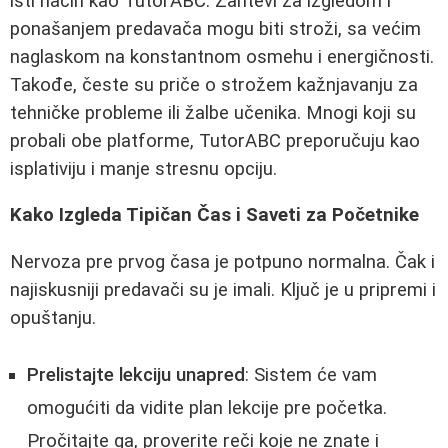
isti način kao TutorABC. Zahtevi za izgledom i
ponašanjem predavača mogu biti stroži, sa većim
naglaskom na konstantnom osmehu i energičnosti.
Takođe, česte su priče o strožem kažnjavanju za
tehničke probleme ili žalbe učenika. Mnogi koji su
probali obe platforme, TutorABC preporučuju kao
isplativiju i manje stresnu opciju.
Kako Izgleda Tipičan Čas i Saveti za Početnike
Nervoza pre prvog časa je potpuno normalna. Čak i
najiskusniji predavači su je imali. Ključ je u pripremi i
opuštanju.
Prelistajte lekciju unapred
: Sistem će vam
omogućiti da vidite plan lekcije pre početka.
Pročitajte ga, proverite reči koje ne znate i