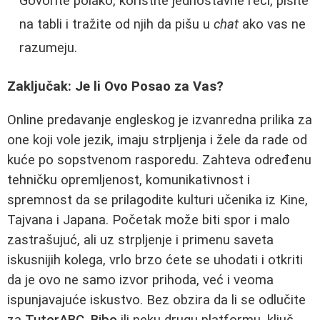
Govorite polako, koristite jednostavne reči, pišite
na tabli i tražite od njih da pišu u
chat
ako vas ne
razumeju.
Zaključak: Je li Ovo Posao za Vas?
Online predavanje engleskog je izvanredna prilika za
one koji vole jezik, imaju strpljenja i žele da rade od
kuće po sopstvenom rasporedu. Zahteva određenu
tehničku opremljenost, komunikativnost i
spremnost da se prilagodite kulturi učenika iz Kine,
Tajvana i Japana. Početak može biti spor i malo
zastrašujuć, ali uz strpljenje i primenu saveta
iskusnijih kolega, vrlo brzo ćete se uhodati i otkriti
da je ovo ne samo izvor prihoda, već i veoma
ispunjavajuće iskustvo. Bez obzira da li se odlučite