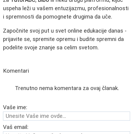
za
TutorABC
,
Bibo
ili neku drugu platformu, ključ
uspeha leži u vašem entuzijazmu, profesionalnosti
i spremnosti da pomognete drugima da uče.
Započnite svoj put u svet online edukacije danas -
prijavite se, spremite opremu i budite spremni da
podelite svoje znanje sa celim svetom.
Komentari
Trenutno nema komentara za ovaj članak.
Vaše ime:
Vaš email: