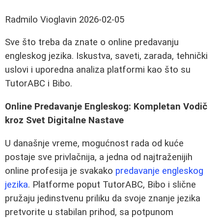
Radmilo Vioglavin
2026-02-05
Sve što treba da znate o online predavanju
engleskog jezika. Iskustva, saveti, zarada, tehnički
uslovi i uporedna analiza platformi kao što su
TutorABC i Bibo.
Online Predavanje Engleskog: Kompletan Vodič
kroz Svet Digitalne Nastave
U današnje vreme, mogućnost rada od kuće
postaje sve privlačnija, a jedna od najtraženijih
online profesija je svakako
predavanje engleskog
jezika
. Platforme poput TutorABC, Bibo i slične
pružaju jedinstvenu priliku da svoje znanje jezika
pretvorite u stabilan prihod, sa potpunom