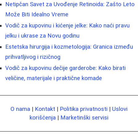
Netipčan Savet za Uvođenje Retinoida: Zašto Leto
Može Biti Idealno Vreme
Vodič za kupovinu i kićenje jelke: Kako naći pravu
jelku i ukrase za Novu godinu
Estetska hirurgija i kozmetologija: Granica između
prihvatljivog i rizičnog
Vodič za kupovinu dečije garderobe: Kako birati
veličine, materijale i praktične komade
O nama
|
Kontakt
|
Politika privatnosti
|
Uslovi
korišćenja
|
Marketinški servisi