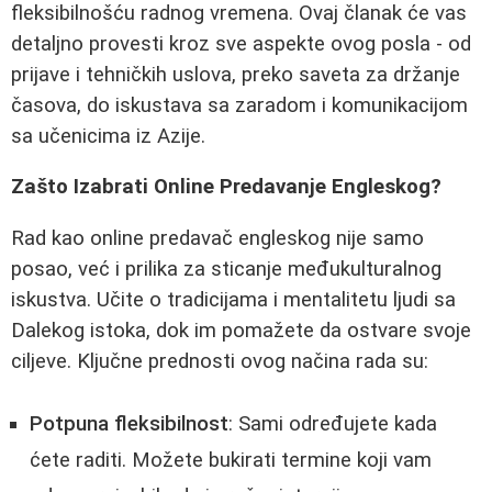
fleksibilnošću radnog vremena. Ovaj članak će vas
detaljno provesti kroz sve aspekte ovog posla - od
prijave i tehničkih uslova, preko saveta za držanje
časova, do iskustava sa zaradom i komunikacijom
sa učenicima iz Azije.
Zašto Izabrati Online Predavanje Engleskog?
Rad kao online predavač engleskog nije samo
posao, već i prilika za sticanje međukulturalnog
iskustva. Učite o tradicijama i mentalitetu ljudi sa
Dalekog istoka, dok im pomažete da ostvare svoje
ciljeve. Ključne prednosti ovog načina rada su:
Potpuna fleksibilnost
: Sami određujete kada
ćete raditi. Možete bukirati termine koji vam