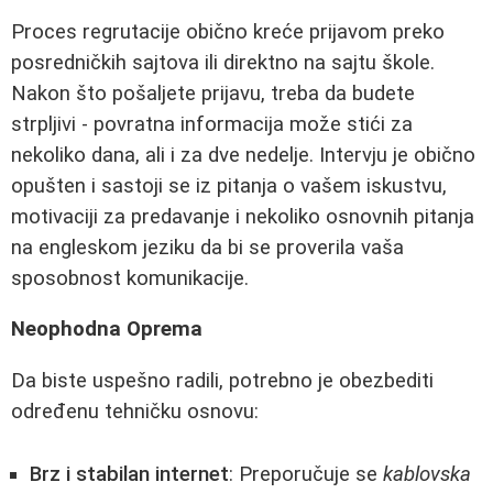
Proces regrutacije obično kreće prijavom preko
posredničkih sajtova ili direktno na sajtu škole.
Nakon što pošaljete prijavu, treba da budete
strpljivi - povratna informacija može stići za
nekoliko dana, ali i za dve nedelje. Intervju je obično
opušten i sastoji se iz pitanja o vašem iskustvu,
motivaciji za predavanje i nekoliko osnovnih pitanja
na engleskom jeziku da bi se proverila vaša
sposobnost komunikacije.
Neophodna Oprema
Da biste uspešno radili, potrebno je obezbediti
određenu tehničku osnovu:
Brz i stabilan internet
: Preporučuje se
kablovska