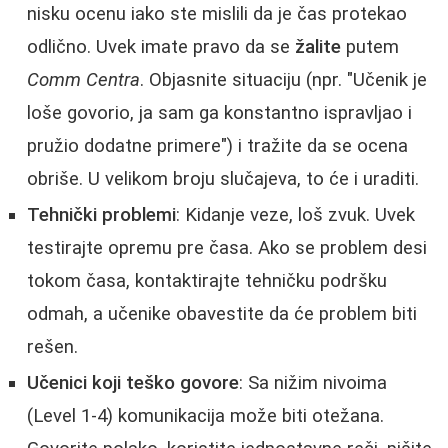
nisku ocenu iako ste mislili da je čas protekao
odlično. Uvek imate pravo da se
žalite
putem
Comm Centra
. Objasnite situaciju (npr. "Učenik je
loše govorio, ja sam ga konstantno ispravljao i
pružio dodatne primere") i tražite da se ocena
obriše. U velikom broju slučajeva, to će i uraditi.
Tehnički problemi
: Kidanje veze, loš zvuk. Uvek
testirajte opremu pre časa. Ako se problem desi
tokom časa, kontaktirajte tehničku podršku
odmah, a učenike obavestite da će problem biti
rešen.
Učenici koji teško govore
: Sa nižim nivoima
(Level 1-4) komunikacija može biti otežana.