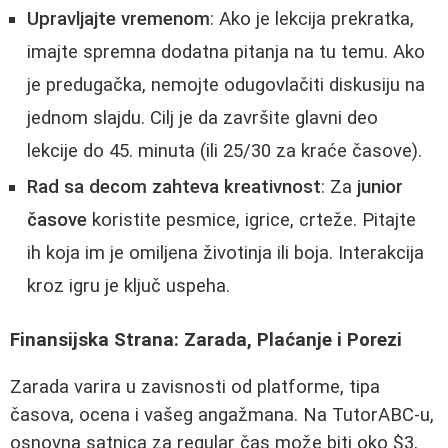
Upravljajte vremenom
: Ako je lekcija prekratka,
imajte spremna dodatna pitanja na tu temu. Ako
je predugačka, nemojte odugovlačiti diskusiju na
jednom slajdu. Cilj je da završite glavni deo
lekcije do 45. minuta (ili 25/30 za kraće časove).
Rad sa decom zahteva kreativnost
: Za
junior
časove
koristite pesmice, igrice, crteže. Pitajte
ih koja im je omiljena životinja ili boja. Interakcija
kroz igru je ključ uspeha.
Finansijska Strana: Zarada, Plaćanje i Porezi
Zarada varira u zavisnosti od platforme, tipa
časova, ocena i vašeg angažmana. Na TutorABC-u,
osnovna satnica za regular čas može biti oko $3,