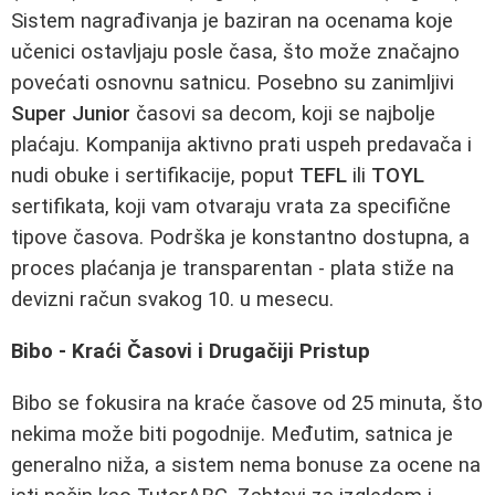
Sistem nagrađivanja je baziran na ocenama koje
učenici ostavljaju posle časa, što može značajno
povećati osnovnu satnicu. Posebno su zanimljivi
Super Junior
časovi sa decom, koji se najbolje
plaćaju. Kompanija aktivno prati uspeh predavača i
nudi obuke i sertifikacije, poput
TEFL
ili
TOYL
sertifikata, koji vam otvaraju vrata za specifične
tipove časova. Podrška je konstantno dostupna, a
proces plaćanja je transparentan - plata stiže na
devizni račun svakog 10. u mesecu.
Bibo - Kraći Časovi i Drugačiji Pristup
Bibo se fokusira na kraće časove od 25 minuta, što
nekima može biti pogodnije. Međutim, satnica je
generalno niža, a sistem nema bonuse za ocene na