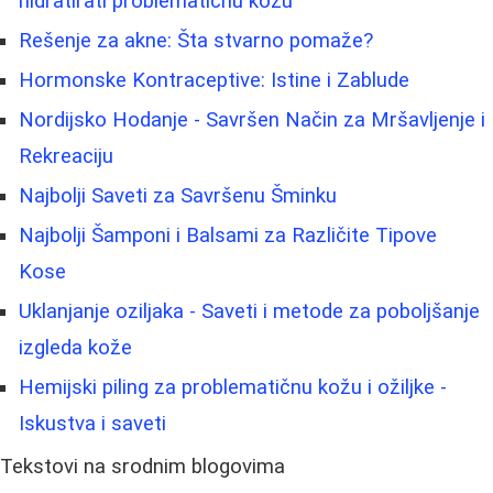
hidratirati problematičnu kožu
Rešenje za akne: Šta stvarno pomaže?
Hormonske Kontraceptive: Istine i Zablude
Nordijsko Hodanje - Savršen Način za Mršavljenje i
Rekreaciju
Najbolji Saveti za Savršenu Šminku
Najbolji Šamponi i Balsami za Različite Tipove
Kose
Uklanjanje oziljaka - Saveti i metode za poboljšanje
izgleda kože
Hemijski piling za problematičnu kožu i ožiljke -
Iskustva i saveti
Tekstovi na srodnim blogovima