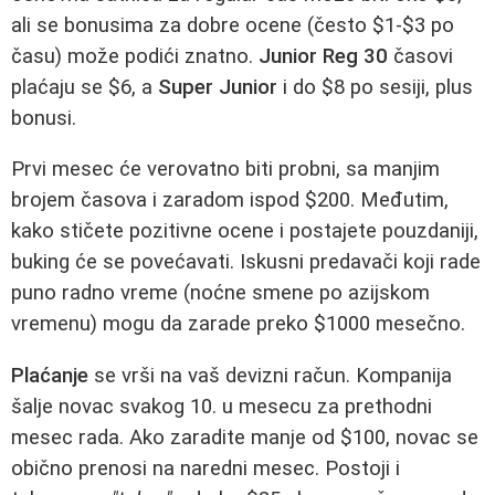
ali se bonusima za dobre ocene (često $1-$3 po
času) može podići znatno.
Junior Reg 30
časovi
plaćaju se $6, a
Super Junior
i do $8 po sesiji, plus
bonusi.
Prvi mesec će verovatno biti probni, sa manjim
brojem časova i zaradom ispod $200. Međutim,
kako stičete pozitivne ocene i postajete pouzdaniji,
buking će se povećavati. Iskusni predavači koji rade
puno radno vreme (noćne smene po azijskom
vremenu) mogu da zarade preko $1000 mesečno.
Plaćanje
se vrši na vaš devizni račun. Kompanija
šalje novac svakog 10. u mesecu za prethodni
mesec rada. Ako zaradite manje od $100, novac se
obično prenosi na naredni mesec. Postoji i