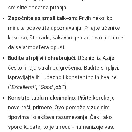
smislite dodatna pitanja.
Započnite sa small talk-om
: Prvih nekoliko
minuta posvetite upoznavanju. Pitajte učenike
kako su, šta rade, kakav im je dan. Ovo pomaže
da se atmosfera opusti.
Budite strpljivi i ohrabrujući
: Učenici iz Azije
često imaju strah od grešenja. Budite strpljivi,
ispravljajte ih ljubazno i konstantno ih hvalite
(
"Excellent!"
,
"Good job!"
).
Koristite tablu maksimalno
: Pišite korekcije,
nove reči, primere. Ovo pomaže vizuelnim
tipovima i olakšava razumevanje. Čak i ako
sporo kucate, to je u redu - humanizuje vas.