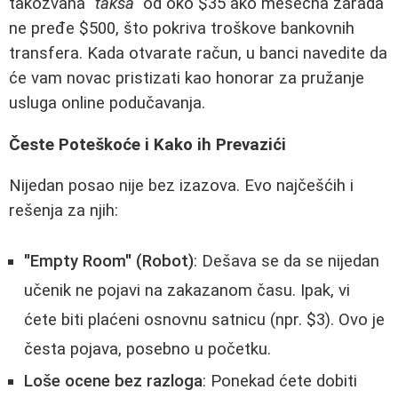
takozvana
"taksa"
od oko $35 ako mesečna zarada
ne pređe $500, što pokriva troškove bankovnih
transfera. Kada otvarate račun, u banci navedite da
će vam novac pristizati kao honorar za pružanje
usluga online podučavanja.
Česte Poteškoće i Kako ih Prevazići
Nijedan posao nije bez izazova. Evo najčešćih i
rešenja za njih:
"Empty Room" (Robot)
: Dešava se da se nijedan
učenik ne pojavi na zakazanom času. Ipak, vi
ćete biti plaćeni osnovnu satnicu (npr. $3). Ovo je
česta pojava, posebno u početku.
Loše ocene bez razloga
: Ponekad ćete dobiti