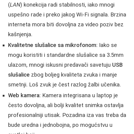
(
LAN
) konekcija radi stabilnosti, iako mnogi
uspešno rade i preko jakog Wi-Fi signala. Brzina
interneta mora biti dovoljna za video poziv bez
kašnjenja.
Kvalitetne slušalice sa mikrofonom
: Iako se
mogu koristiti i standardne slušalice sa 3.5mm
ulazom, mnogi iskusni predavači savetuju
USB
slušalice
zbog boljeg kvaliteta zvuka i manje
smetnji. Loš zvuk je čest razlog žalbi učenika.
Web kamera
: Kamera integrisana u laptop je
često dovoljna, ali bolji kvalitet snimka ostavlja
profesionalniji utisak. Pozadina iza vas treba da
bude uredna i jednobojna, po mogućstvu u