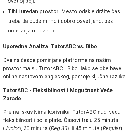
svetloj boji.
Tihi i uredan prostor
: Mesto odakle držite čas
treba da bude mirno i dobro osvetljeno, bez
ometanja u pozadini.
Uporedna Analiza: TutorABC vs. Bibo
Dve najčešće pominjane platforme na našim
prostorima su TutorABC i Bibo. Iako se obe bave
online nastavom engleskog, postoje ključne razlike.
TutorABC - Fleksibilnost i Mogućnost Veće
Zarade
Prema iskustvima korisnika, TutorABC nudi veću
fleksibilnost i bolje plate. Časovi traju 25 minuta
(
Junior
), 30 minuta (
Reg 30
) ili 45 minuta (
Regular
).