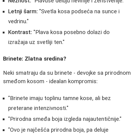
Nežnost:
"Plavuse deluju nevinije i ženstvenije."
Letnji šarm:
"Svetla kosa podseća na sunce i
vedrinu."
Kontrast:
"Plava kosa posebno dolazi do
izražaja uz svetliji ten."
Brinete: Zlatna sredina?
Neki smatraju da su brinete - devojke sa prirodnom
smeđom kosom - idealan kompromis:
"Brinete imaju toplinu tamne kose, ali bez
preterane intenzivnosti."
"Prirodna smeđa boja izgleda najautentičnije."
"Ovo je najčešća prirodna boja, pa deluje