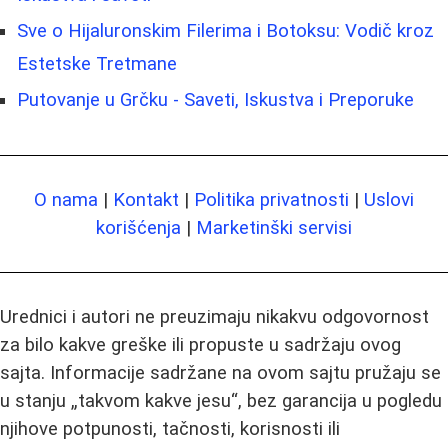
Sve o Hijaluronskim Filerima i Botoksu: Vodič kroz
Estetske Tretmane
Putovanje u Grčku - Saveti, Iskustva i Preporuke
O nama
|
Kontakt
|
Politika privatnosti
|
Uslovi
korišćenja
|
Marketinški servisi
Urednici i autori ne preuzimaju nikakvu odgovornost
za bilo kakve greške ili propuste u sadržaju ovog
sajta. Informacije sadržane na ovom sajtu pružaju se
u stanju „takvom kakve jesu“, bez garancija u pogledu
njihove potpunosti, tačnosti, korisnosti ili