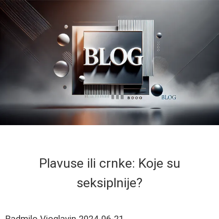
Plavuse ili crnke: Koje su
seksiplnije?
Radmilo Vioglavin
2024-06-21