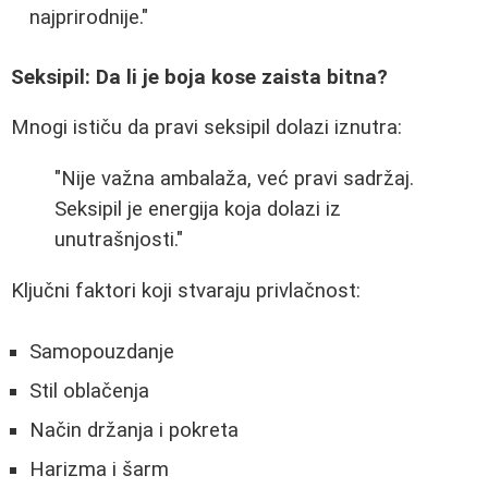
najprirodnije."
Seksipil: Da li je boja kose zaista bitna?
Mnogi ističu da pravi seksipil dolazi iznutra:
"Nije važna ambalaža, već pravi sadržaj.
Seksipil je energija koja dolazi iz
unutrašnjosti."
Ključni faktori koji stvaraju privlačnost:
Samopouzdanje
Stil oblačenja
Način držanja i pokreta
Harizma i šarm