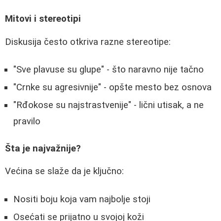
Mitovi i stereotipi
Diskusija često otkriva razne stereotipe:
"Sve plavuse su glupe" - što naravno nije tačno
"Crnke su agresivnije" - opšte mesto bez osnova
"Rđokose su najstrastvenije" - lični utisak, a ne
pravilo
Šta je najvažnije?
Većina se slaže da je ključno:
Nositi boju koja vam najbolje stoji
Osećati se prijatno u svojoj koži