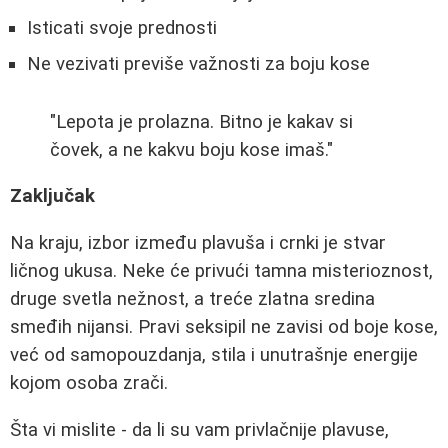
Isticati svoje prednosti
Ne vezivati previše važnosti za boju kose
"Lepota je prolazna. Bitno je kakav si
čovek, a ne kakvu boju kose imaš."
Zaključak
Na kraju, izbor između plavuša i crnki je stvar
ličnog ukusa. Neke će privući tamna misterioznost,
druge svetla nežnost, a treće zlatna sredina
smeđih nijansi. Pravi seksipil ne zavisi od boje kose,
već od samopouzdanja, stila i unutrašnje energije
kojom osoba zrači.
Šta vi mislite - da li su vam privlačnije plavuse,