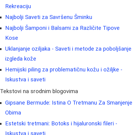
Rekreaciju
Najbolji Saveti za Savršenu Šminku
Najbolji Šamponi i Balsami za Različite Tipove
Kose
Uklanjanje oziljaka - Saveti i metode za poboljšanje
izgleda kože
Hemijski piling za problematičnu kožu i ožiljke -
Iskustva i saveti
Tekstovi na srodnim blogovima
Gipsane Bermude: Istina O Tretmanu Za Smanjenje
Obima
Estetski tretmani: Botoks i hijaluronski fileri -
Iskustva i saveti