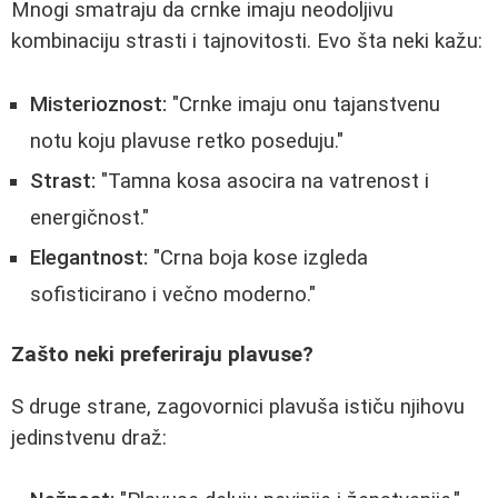
Mnogi smatraju da crnke imaju neodoljivu
kombinaciju strasti i tajnovitosti. Evo šta neki kažu:
Misterioznost:
"Crnke imaju onu tajanstvenu
notu koju plavuse retko poseduju."
Strast:
"Tamna kosa asocira na vatrenost i
energičnost."
Elegantnost:
"Crna boja kose izgleda
sofisticirano i večno moderno."
Zašto neki preferiraju plavuse?
S druge strane, zagovornici plavuša ističu njihovu
jedinstvenu draž: