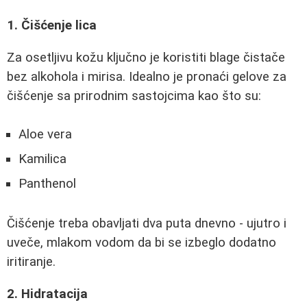
1. Čišćenje lica
Za osetljivu kožu ključno je koristiti blage čistače
bez alkohola i mirisa. Idealno je pronaći gelove za
čišćenje sa prirodnim sastojcima kao što su:
Aloe vera
Kamilica
Panthenol
Čišćenje treba obavljati dva puta dnevno - ujutro i
uveče, mlakom vodom da bi se izbeglo dodatno
iritiranje.
2. Hidratacija