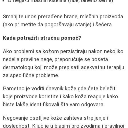
Omega-3 masnih kiselina (ribe, laneno seme)
Smanjite unos prerađene hrane, mlečnih proizvoda
(ako primetite da pogoršavaju stanje) i šećera.
Kada potražiti stručnu pomoć?
Ako problemi sa kožom perzistiraju nakon nekoliko
nedelja pravilne nege, preporučuje se poseta
dermatologu koji može prepisati adekvatnu terapiju
za specifične probleme.
Pametno je voditi dnevnik kože gde ćete beležiti
koje proizvode koristite i kako koža reaguje kako
biste lakše identifikovali šta vam odgovara.
Negovanje osetljive kože zahteva strpljenje i
doslednost. Ključ je u blagim proizvodima i pravilnoj