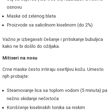
osnovu
Maske od zelenog blata
Proizvode sa salicilnom kiselinom (do 2%)
Važno je izbegavati češanje i pritiskanje bubuljica
kako ne bi došlo do ožiljaka.
Mitiseri na nosu
Crne maske često iritiraju osetljivu kožu. Umesto
njih probajte:
Steamovanje lica sa toplom vodom (5 minuta) pa
nežno skidanje nečistoća
Korišćenje kiselinskih tonika sa niskim