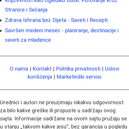
Književnost kao Ogledalo Duše: Putovanje kroz
Stranice i Sećanja
Zdrava Ishrana bez Dijeta - Saveti i Recepti
Savršen medeni mesec - planiranje, destinacije i
saveti za mladence
O nama
|
Kontakt
|
Politika privatnosti
|
Uslovi
korišćenja
|
Marketinški servisi
Urednici i autori ne preuzimaju nikakvu odgovornost
za bilo kakve greške ili propuste u sadržaju ovog
sajta. Informacije sadržane na ovom sajtu pružaju se
u stanju „takvom kakve jesu“, bez garancija u pogledu