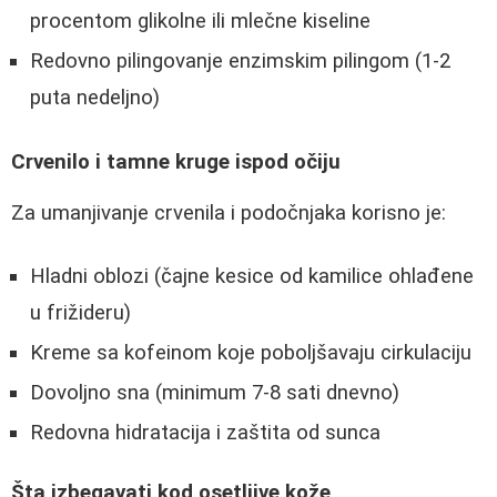
procentom glikolne ili mlečne kiseline
Redovno pilingovanje enzimskim pilingom (1-2
puta nedeljno)
Crvenilo i tamne kruge ispod očiju
Za umanjivanje crvenila i podočnjaka korisno je:
Hladni oblozi (čajne kesice od kamilice ohlađene
u frižideru)
Kreme sa kofeinom koje poboljšavaju cirkulaciju
Dovoljno sna (minimum 7-8 sati dnevno)
Redovna hidratacija i zaštita od sunca
Šta izbegavati kod osetljive kože