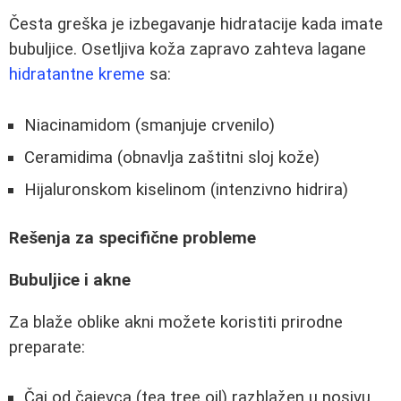
Česta greška je izbegavanje hidratacije kada imate
bubuljice. Osetljiva koža zapravo zahteva lagane
hidratantne kreme
sa:
Niacinamidom (smanjuje crvenilo)
Ceramidima (obnavlja zaštitni sloj kože)
Hijaluronskom kiselinom (intenzivno hidrira)
Rešenja za specifične probleme
Bubuljice i akne
Za blaže oblike akni možete koristiti prirodne
preparate:
Čaj od čajevca (tea tree oil) razblažen u nosivu