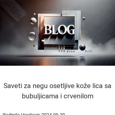
Saveti za negu osetljive kože lica sa
bubuljicama i crvenilom
Radmilo Vioglavin
2024-09-20