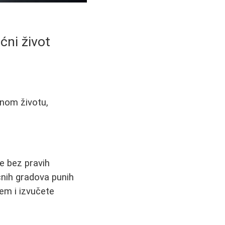
ćni život
ćnom životu,
će bez pravih
čnih gradova punih
em i izvučete