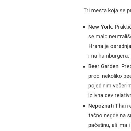
Tri mesta koja se p
New York
: Prakt
se malo neutrališ
Hrana je osrednja
ima hamburgera, pi
Beer Garden
: Pr
proći nekoliko be
pojedinim večerim
izlivna cev relativ
Nepoznati Thai r
tačno negde na sre
pačetinu, ali ima 