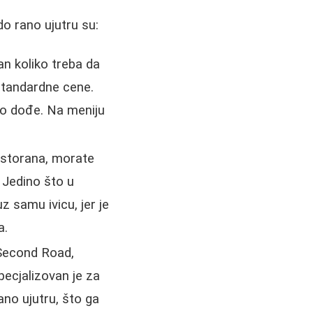
do rano ujutru su:
an koliko treba da
 standardne cene.
bro dođe. Na meniju
estorana, morate
 Jedino što u
z samu ivicu, jer je
a.
 Second Road,
pecjalizovan je za
ano ujutru, što ga