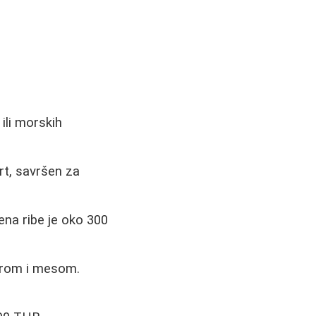
ili morskih
ert, savršen za
ena ribe je oko 300
irom i mesom.