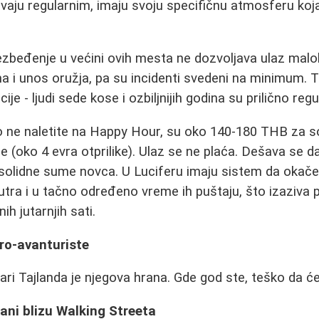
zivaju regularnim, imaju svoju specifičnu atmosferu ko
ezbeđenje u većini ovih mesta ne dozvoljava ulaz malol
ma i unos oružja, pa su incidenti svedeni na minimum.
ije - ljudi sede kose i ozbiljnijih godina su prilično reg
o ne naletite na Happy Hour, su oko 140-180 THB za sok
e (oko 4 evra otprilike). Ulaz se ne plaća. Dešava se d
 solidne sume novca. U Luciferu imaju sistem da okače
ra i u tačno određeno vreme ih puštaju, što izaziva p
ih jutarnjih sati.
ro-avanturiste
ari Tajlanda je njegova hrana. Gde god ste, teško da ćet
ani blizu Walking Streeta