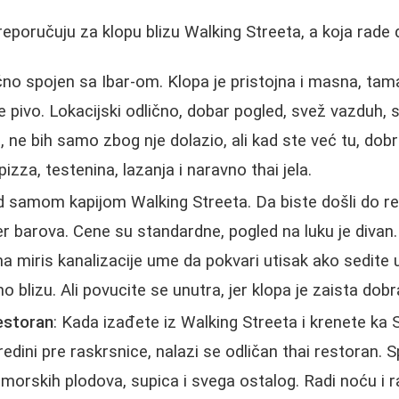
reporučuju za klopu blizu Walking Streeta, a koja rade 
ično spojen sa Ibar-om. Klopa je pristojna i masna, tam
e pivo. Lokacijski odlično, dobar pogled, svež vazduh,
, ne bih samo zbog nje dolazio, ali kad ste već tu, do
zza, testenina, lazanja i naravno thai jela.
ed samom kapijom Walking Streeta. Da biste došli do r
er barova. Cene su standardne, pogled na luku je divan.
a miris kanalizacije ume da pokvari utisak ako sedite u
no blizu. Ali povucite se unutra, jer klopa je zaista dobr
estoran
: Kada izađete iz Walking Streeta i krenete ka
dini pre raskrsnice, nalazi se odličan thai restoran. S
i morskih plodova, supica i svega ostalog. Radi noću i r