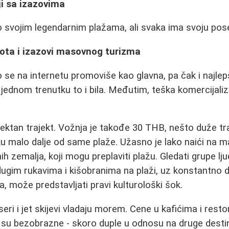
ji sa izazovima
o svojim legendarnim plažama, ali svaka ima svoju pos
ota i izazovi masovnog turizma
se na internetu promoviše kao glavna, pa čak i najlepš
jednom trenutku to i bila. Međutim, teška komercijaliza
rektan trajekt. Vožnja je takođe 30 THB, nešto duže tr
ku malo dalje od same plaže. Užasno je lako naići na
 zemalja, koji mogu preplaviti plažu. Gledati grupe lju
ugim rukavima i kišobranima na plaži, uz konstantno dov
, može predstavljati pravi kulturološki šok.
seri i jet skijevi vladaju morem. Cene u kafićima i rest
, su bezobrazne - skoro duple u odnosu na druge desti