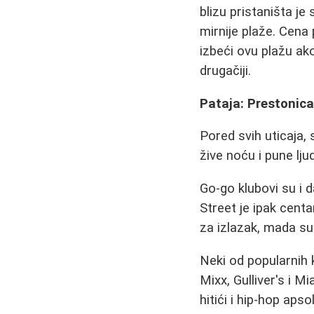
blizu pristaništa j
mirnije plaže. Cena
izbeći ovu plažu ako
drugačiji.
Pataja: Prestonica
Pored svih uticaja, 
žive noću i pune ljud
Go-go klubovi su i 
Street je ipak centa
za izlazak, mada su 
Neki od popularnih 
Mixx, Gulliver's i M
hitići i hip-hop aps