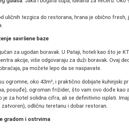
eg gulaša
: Jaka i bogata supa, idealna za večeru. Oko
 uličnih tezgica do restorana, hrana je obično fresh, j
a.
ženje savršene baze
ljučan za ugodan boravak. U Pataji, hoteli kao što je 
centra akcije, više odgovaraju za duži boravak. Ovaj d
aobraćaja, pa možete lepo da se naspavate.
u ogromne, oko 43m², i praktično dobijate kuhinjski pr
na, posuđe), ogroman frižider, što vam ovo dođe kao 
 je za hotel solidna cifra, ali se definitivno isplati. Im
i zatvoren), odličnu teretanu i dobar restoran.
je gradom i ostrvima