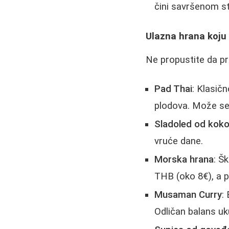
čini savršenom s
Ulazna hrana koju
Ne propustite da pr
Pad Thai
: Klasič
plodova. Može se
Sladoled od koko
vruće dane.
Morska hrana
: Š
THB (oko 8€), a p
Musaman Curry
:
Odličan balans uk