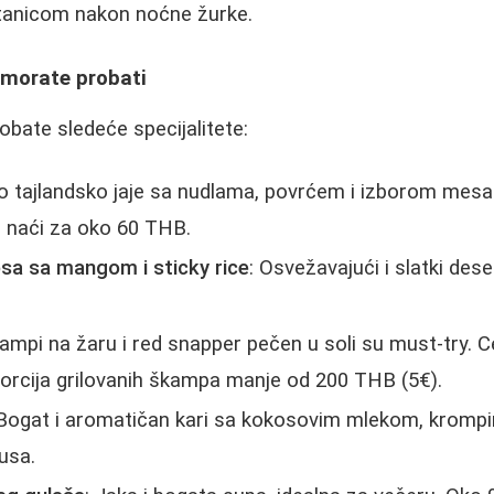
tanicom nakon noćne žurke.
 morate probati
obate sledeće specijalitete:
no tajlandsko jaje sa nudlama, povrćem i izborom mesa 
 naći za oko 60 THB.
sa sa mangom i sticky rice
: Osvežavajući i slatki des
kampi na žaru i red snapper pečen u soli su must-try. C
orcija grilovanih škampa manje od 200 THB (5€).
 Bogat i aromatičan kari sa kokosovim mlekom, kromp
usa.