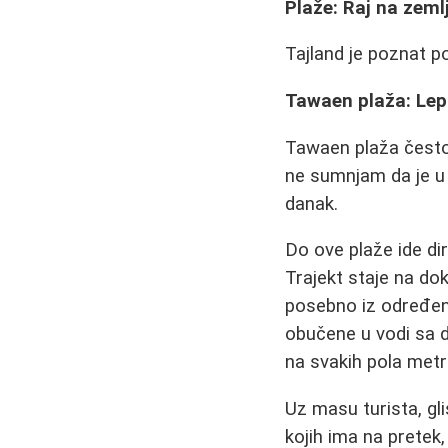
Plaže: Raj na zeml
Tajland je poznat p
Tawaen plaža: Lep
Tawaen plaža često 
ne sumnjam da je u 
danak.
Do ove plaže ide di
Trajekt staje na do
posebno iz određenih
obučene u vodi sa d
na svakih pola metra
Uz masu turista, gli
kojih ima na pretek