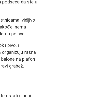
ja podseća da ste u
etnicama, vidljivo
 Takođe, nema
ularna pojava.
 i pivo, i
a organizuju razna
 balone na plafon
ravi grabež.
e ostati gladni.