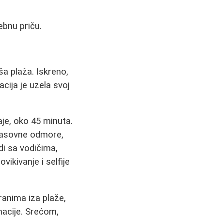
ebnu priču.
a plaža. Iskreno,
cija je uzela svoj
aje, oko 45 minuta.
 masovne odmore,
di sa vodičima,
ikivanje i selfije
oranima iza plaže,
nacije. Srećom,