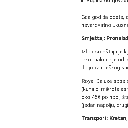
Supica od goveđ
Gde god da odete, od
neverovatno ukusn
Smještaj: Pronala
Izbor smeštaja je k
iako malo dalje od 
do jutra i teškog s
Royal Deluxe sobe s
(kuhalo, mikrotalas
oko 45€ po noći, što
(jedan napolju, drug
Transport: Kretan