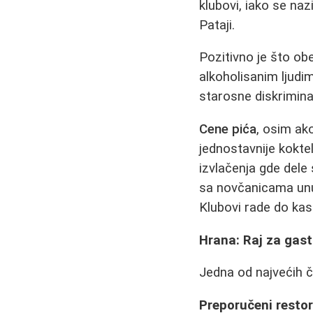
klubovi, iako se na
Pataji.
Pozitivno je što ob
alkoholisanim ljudi
starosne diskriminac
Cene pića
, osim ak
jednostavnije koktel
izvlačenja gde dele
sa novčanicama unut
Klubovi rade do kasn
Hrana: Raj za gast
Jedna od najvećih č
Preporučeni restor