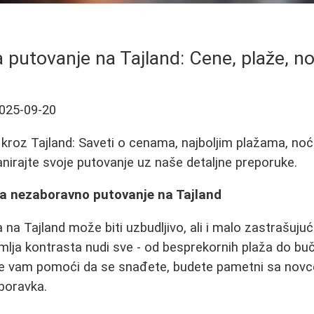
a putovanje na Tajland: Cene, plaže, no
025-09-20
kroz Tajland: Saveti o cenama, najboljim plažama, no
lanirajte svoje putovanje uz naše detaljne preporuke.
za nezaboravno putovanje na Tajland
 na Tajland može biti uzbudljivo, ali i malo zastrašuju
mlja kontrasta nudi sve - od besprekornih plaža do bu
 će vam pomoći da se snađete, budete pametni sa novc
boravka.