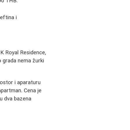
 90 THB.
eftina i
KTK Royal Residence,
eo grada nema žurki
ostor i aparaturu
apartman. Cena je
aju dva bazena