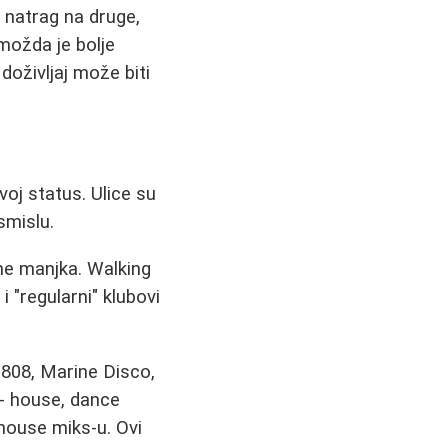
e natrag na druge,
možda je bolje
doživljaj može biti
voj status. Ulice su
 smislu.
 ne manjka. Walking
i "regularni" klubovi
 808, Marine Disco,
i - house, dance
 house miks-u. Ovi