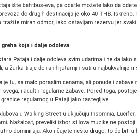
e stajalište bahtbus-eva, pa odatle možete lako da odet
 prevoza do drugih destinacija je oko 40 THB. Iskreno, 
 tražite miran odmor, iako ostavljam rezervu jer svaki 
 greha koja i dalje odoleva
stara Pataja i dalje odoleva svim udarima i ne da lako s
i, a žurka traje do ranih jutarnjih sati u najbukvalnijem
dalje tu, sa malo poraslim cenama, ali ponude i zabave
r svega, i adult i regularne zabave. Pored toga, postoje 
granice regularnog u Pataji jako rastegljive.
klubova u Walking Street-u uključuju Insomnia, Lucifer,
iami. Nažalost, preveliki izbor stilova muzike ne postoj
olutno dominiraju. Ako i čujete nešto drugo, to će biti u