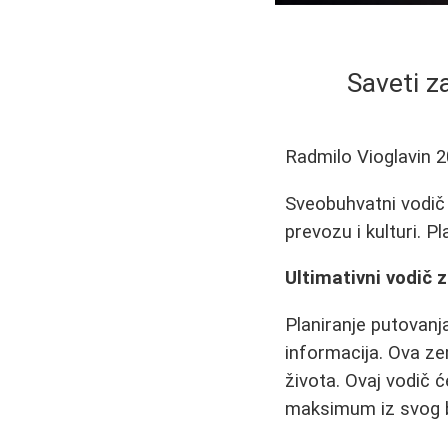
Saveti z
Radmilo Vioglavin
2
Sveobuhvatni vodič 
prevozu i kulturi. P
Ultimativni vodič 
Planiranje putovanja
informacija. Ova ze
života. Ovaj vodič
maksimum iz svog 