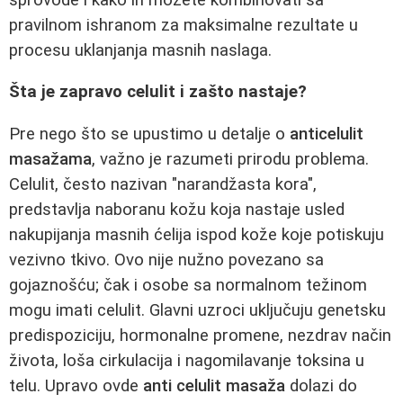
pravilnom ishranom za maksimalne rezultate u
procesu uklanjanja masnih naslaga.
Šta je zapravo celulit i zašto nastaje?
Pre nego što se upustimo u detalje o
anticelulit
masažama
, važno je razumeti prirodu problema.
Celulit, često nazivan "narandžasta kora",
predstavlja naboranu kožu koja nastaje usled
nakupijanja masnih ćelija ispod kože koje potiskuju
vezivno tkivo. Ovo nije nužno povezano sa
gojaznošću; čak i osobe sa normalnom težinom
mogu imati celulit. Glavni uzroci uključuju genetsku
predispoziciju, hormonalne promene, nezdrav način
života, loša cirkulacija i nagomilavanje toksina u
telu. Upravo ovde
anti celulit masaža
dolazi do