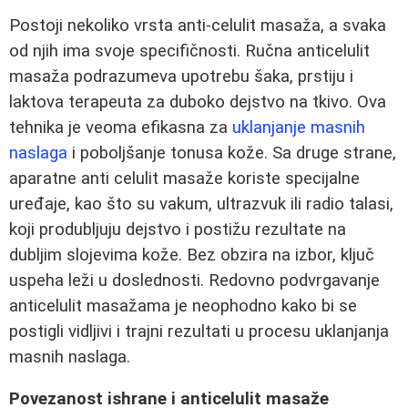
Postoji nekoliko vrsta anti-celulit masaža, a svaka
od njih ima svoje specifičnosti. Ručna anticelulit
masaža podrazumeva upotrebu šaka, prstiju i
laktova terapeuta za duboko dejstvo na tkivo. Ova
tehnika je veoma efikasna za
uklanjanje masnih
naslaga
i poboljšanje tonusa kože. Sa druge strane,
aparatne anti celulit masaže koriste specijalne
uređaje, kao što su vakum, ultrazvuk ili radio talasi,
koji produbljuju dejstvo i postižu rezultate na
dubljim slojevima kože. Bez obzira na izbor, ključ
uspeha leži u doslednosti. Redovno podvrgavanje
anticelulit masažama je neophodno kako bi se
postigli vidljivi i trajni rezultati u procesu uklanjanja
masnih naslaga.
Povezanost ishrane i anticelulit masaže