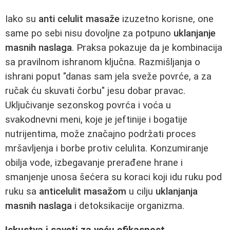
Iako su
anti celulit masaže
izuzetno korisne, one
same po sebi nisu dovoljne za potpuno
uklanjanje
masnih naslaga
. Praksa pokazuje da je kombinacija
sa pravilnom ishranom ključna. Razmišljanja o
ishrani poput "danas sam jela sveže povrće, a za
ručak ću skuvati čorbu" jesu dobar pravac.
Uključivanje sezonskog povrća i voća u
svakodnevni meni, koje je jeftinije i bogatije
nutrijentima, može značajno podržati proces
mršavljenja i borbe protiv celulita. Konzumiranje
obilja vode, izbegavanje prerađene hrane i
smanjenje unosa šećera su koraci koji idu ruku pod
ruku sa
anticelulit masažom
u cilju
uklanjanja
masnih naslaga
i detoksikacije organizma.
Iskustva i saveti za veću efikasnost