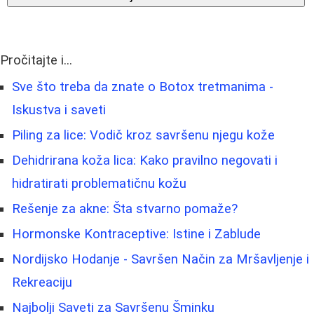
Pročitajte i...
Sve što treba da znate o Botox tretmanima -
Iskustva i saveti
Piling za lice: Vodič kroz savršenu njegu kože
Dehidrirana koža lica: Kako pravilno negovati i
hidratirati problematičnu kožu
Rešenje za akne: Šta stvarno pomaže?
Hormonske Kontraceptive: Istine i Zablude
Nordijsko Hodanje - Savršen Način za Mršavljenje i
Rekreaciju
Najbolji Saveti za Savršenu Šminku