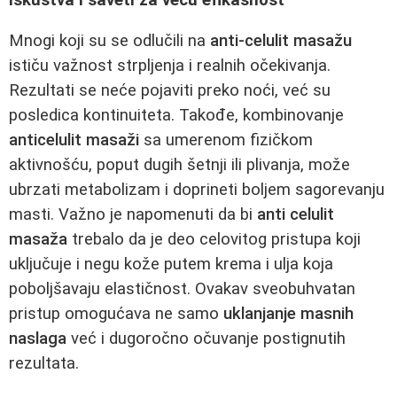
Mnogi koji su se odlučili na
anti-celulit masažu
ističu važnost strpljenja i realnih očekivanja.
Rezultati se neće pojaviti preko noći, već su
posledica kontinuiteta. Takođe, kombinovanje
anticelulit masaži
sa umerenom fizičkom
aktivnošću, poput dugih šetnji ili plivanja, može
ubrzati metabolizam i doprineti boljem sagorevanju
masti. Važno je napomenuti da bi
anti celulit
masaža
trebalo da je deo celovitog pristupa koji
uključuje i negu kože putem krema i ulja koja
poboljšavaju elastičnost. Ovakav sveobuhvatan
pristup omogućava ne samo
uklanjanje masnih
naslaga
već i dugoročno očuvanje postignutih
rezultata.