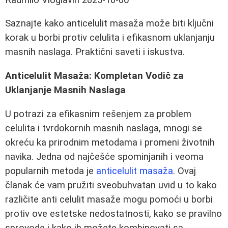
Saznajte kako anticelulit masaža može biti ključni
korak u borbi protiv celulita i efikasnom uklanjanju
masnih naslaga. Praktični saveti i iskustva.
Anticelulit Masaža: Kompletan Vodič za
Uklanjanje Masnih Naslaga
U potrazi za efikasnim rešenjem za problem
celulita i tvrdokornih masnih naslaga, mnogi se
okreću ka prirodnim metodama i promeni životnih
navika. Jedna od najčešće spominjanih i veoma
popularnih metoda je
anticelulit masaža
. Ovaj
članak će vam pružiti sveobuhvatan uvid u to kako
različite anti celulit masaže mogu pomoći u borbi
protiv ove estetske nedostatnosti, kako se pravilno
sprovode i kako ih možete kombinovati sa