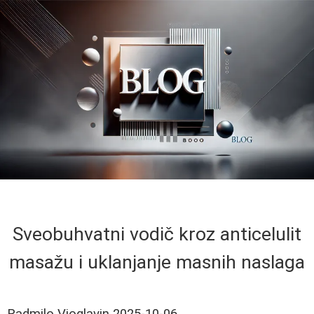
Sveobuhvatni vodič kroz anticelulit
masažu i uklanjanje masnih naslaga
Radmilo Vioglavin
2025-10-06