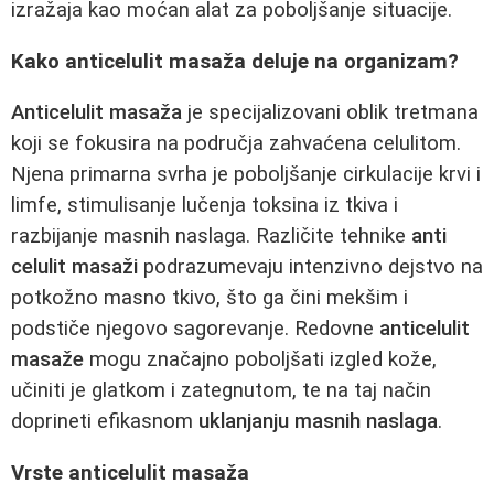
izražaja kao moćan alat za poboljšanje situacije.
Kako anticelulit masaža deluje na organizam?
Anticelulit masaža
je specijalizovani oblik tretmana
koji se fokusira na područja zahvaćena celulitom.
Njena primarna svrha je poboljšanje cirkulacije krvi i
limfe, stimulisanje lučenja toksina iz tkiva i
razbijanje masnih naslaga. Različite tehnike
anti
celulit masaži
podrazumevaju intenzivno dejstvo na
potkožno masno tkivo, što ga čini mekšim i
podstiče njegovo sagorevanje. Redovne
anticelulit
masaže
mogu značajno poboljšati izgled kože,
učiniti je glatkom i zategnutom, te na taj način
doprineti efikasnom
uklanjanju masnih naslaga
.
Vrste anticelulit masaža