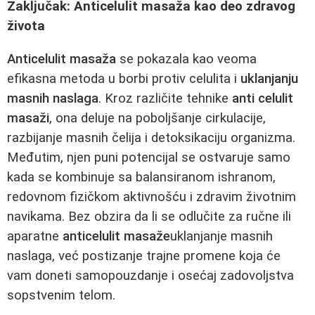
Zaključak: Anticelulit masaža kao deo zdravog
života
Anticelulit masaža
se pokazala kao veoma
efikasna metoda u borbi protiv celulita i
uklanjanju
masnih naslaga
. Kroz različite tehnike
anti celulit
masaži
, ona deluje na poboljšanje cirkulacije,
razbijanje masnih čelija i detoksikaciju organizma.
Međutim, njen puni potencijal se ostvaruje samo
kada se kombinuje sa balansiranom ishranom,
redovnom fizičkom aktivnošću i zdravim životnim
navikama. Bez obzira da li se odlučite za ručne ili
aparatne
anticelulit masaže
uklanjanje masnih
naslaga, već postizanje trajne promene koja će
vam doneti samopouzdanje i osećaj zadovoljstva
sopstvenim telom.