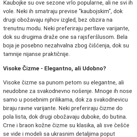
Kaubojke su ove sezone vrlo popularne, ali ne svi ih
vole. Neki ih smatraju previse "kaubojskim", dok
drugi obožavaju njihov izgled, bez obzira na
trenutnu modu. Neki preferiraju pertlave varijante,
dok su drugima draže one sa rajsferšlusom. Bela
boja je posebno nezahvalna zbog čišćenja, dok su
tamnije nijanse praktičnije.
Visoke Čizme - Elegantno, ali Udobno?
Visoke čizme sa punom petom su elegantne, ali
neudobne za svakodnevno nošenje. Mnoge ih nose
samo u posebnim prilikama, dok za svakodnevicu
biraju ravne varijante. Neki preferiraju čizme do
pola lista, dok drugi obožavaju duboke, do butina.
Crne i braon kožne čizme su klasika, ali sve češće
se vide i modeli sa ukrasnim detaljima poput