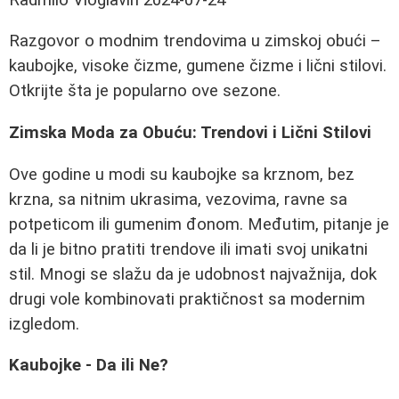
Razgovor o modnim trendovima u zimskoj obući –
kaubojke, visoke čizme, gumene čizme i lični stilovi.
Otkrijte šta je popularno ove sezone.
Zimska Moda za Obuću: Trendovi i Lični Stilovi
Ove godine u modi su kaubojke sa krznom, bez
krzna, sa nitnim ukrasima, vezovima, ravne sa
potpeticom ili gumenim đonom. Međutim, pitanje je
da li je bitno pratiti trendove ili imati svoj unikatni
stil. Mnogi se slažu da je udobnost najvažnija, dok
drugi vole kombinovati praktičnost sa modernim
izgledom.
Kaubojke - Da ili Ne?