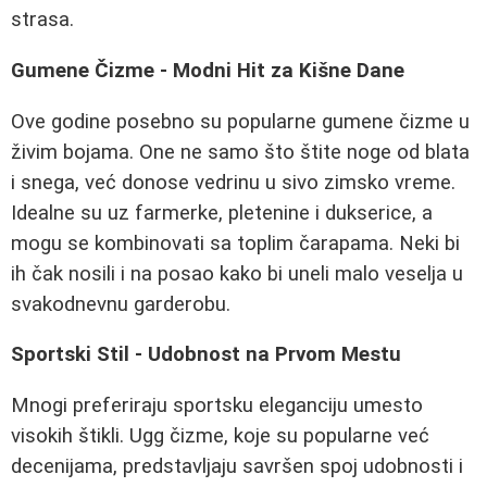
strasa.
Gumene Čizme - Modni Hit za Kišne Dane
Ove godine posebno su popularne gumene čizme u
živim bojama. One ne samo što štite noge od blata
i snega, već donose vedrinu u sivo zimsko vreme.
Idealne su uz farmerke, pletenine i dukserice, a
mogu se kombinovati sa toplim čarapama. Neki bi
ih čak nosili i na posao kako bi uneli malo veselja u
svakodnevnu garderobu.
Sportski Stil - Udobnost na Prvom Mestu
Mnogi preferiraju sportsku eleganciju umesto
visokih štikli. Ugg čizme, koje su popularne već
decenijama, predstavljaju savršen spoj udobnosti i