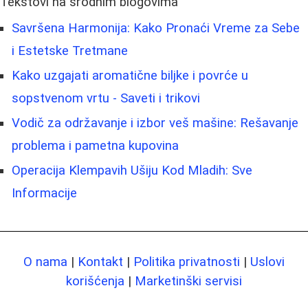
Tekstovi na srodnim blogovima
Savršena Harmonija: Kako Pronaći Vreme za Sebe
i Estetske Tretmane
Kako uzgajati aromatične biljke i povrće u
sopstvenom vrtu - Saveti i trikovi
Vodič za održavanje i izbor veš mašine: Rešavanje
problema i pametna kupovina
Operacija Klempavih Ušiju Kod Mladih: Sve
Informacije
O nama
|
Kontakt
|
Politika privatnosti
|
Uslovi
korišćenja
|
Marketinški servisi