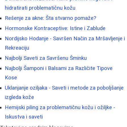
hidratirati problematičnu kožu
Rešenje za akne: Šta stvarno pomaže?
Hormonske Kontraceptive: Istine i Zablude
Nordijsko Hodanje - Savršen Način za Mršavljenje i
Rekreaciju
Najbolji Saveti za Savršenu Šminku
Najbolji Šamponi i Balsami za Različite Tipove
Kose
Uklanjanje oziljaka - Saveti i metode za poboljšanje
izgleda kože
Hemijski piling za problematičnu kožu i ožiljke -
Iskustva i saveti