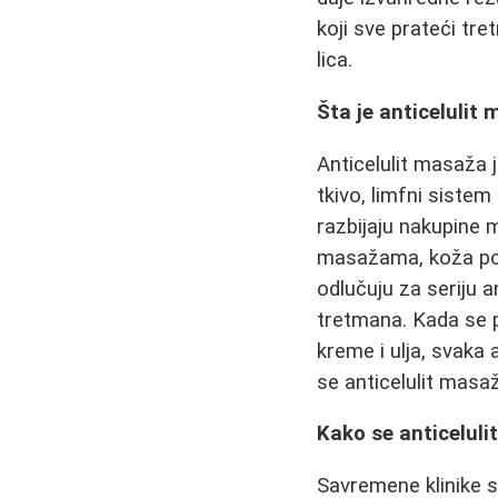
koji sve prateći tr
lica.
Šta je anticelulit 
Anticelulit masaža 
tkivo, limfni sistem
razbijaju nakupine m
masažama, koža pos
odlučuju za seriju a
tretmana. Kada se p
kreme i ulja, svaka
se anticelulit masa
Kako se anticelul
Savremene klinike 