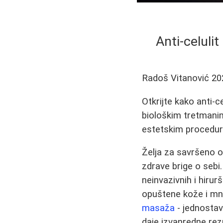
Anti-celulit
Radoš Vitanović
20
Otkrijte kako anti-c
biološkim tretmanima
estetskim procedur
Želja za savršeno o
zdrave brige o sebi
neinvazivnih i hiru
opuštene kože i mno
masaža
- jednostav
daje izvanredne rez