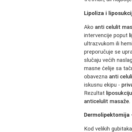
Lipoliza i liposukc
Ako
anti celulit ma
intervencije poput
l
ultrazvukom ili hem
preporučuje se up
slučaju većih nasla
masne ćelije sa ta
obavezna
anti celu
iskusnu ekipu -
priv
Rezultat
liposukcij
anticelulit masaže
.
Dermolipektomija -
Kod velikih gubitak