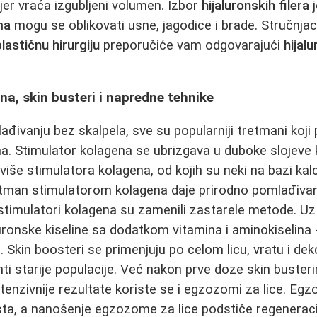
 jer vraća izgubljeni volumen. Izbor
hijaluronskih filera
j
ma
mogu se oblikovati usne, jagodice i brade. Stručnjac
plastičnu hirurgiju
preporučiće vam odgovarajući
hijal
na, skin busteri i napredne tehnike
ađivanju bez skalpela, sve su popularniji tretmani koj
a. Stimulator kolagena se ubrizgava u duboke slojeve
 više stimulatora kolagena, od kojih su neki na bazi kal
etman stimulatorom kolagena daje prirodno pomlađivanj
stimulatori kolagena su zamenili zastarele metode. Uz 
aluronske kiseline sa dodatkom vitamina i aminokiselina
. Skin boosteri se primenjuju po celom licu, vratu i de
enti starije populacije. Već nakon prve doze skin buste
intenzivnije rezultate koriste se i egzozomi za lice. Eg
ta, a nanošenje egzozome za lice podstiče regeneraci