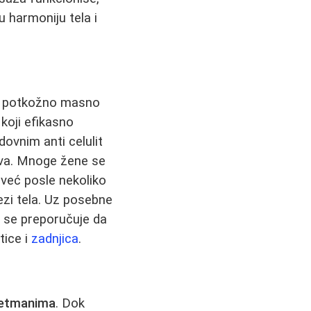
u harmoniju tela i
 na potkožno masno
 koji efikasno
dovnim anti celulit
iva. Mnoge žene se
i već posle nekoliko
zi tela. Uz posebne
o se preporučuje da
tice i
zadnjica
.
retmanima
. Dok