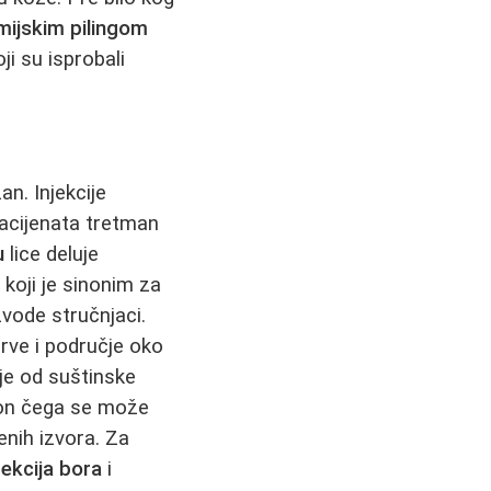
mijskim pilingom
ji su isprobali
an. Injekcije
acijenata tretman
u
lice deluje
, koji je sinonim za
vode stručnjaci.
ve i područje oko
 je od suštinske
kon čega se može
enih izvora. Za
ekcija bora
i