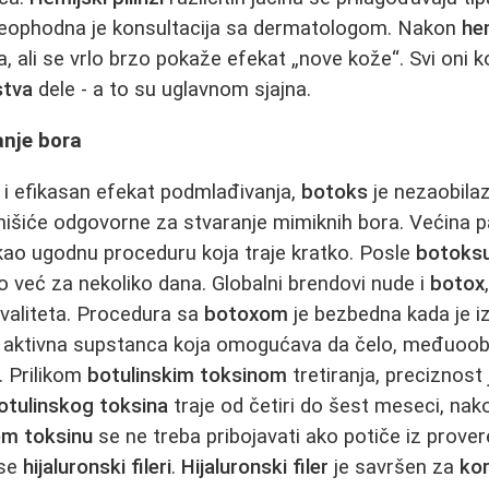
eophodna je konsultacija sa dermatologom. Nakon
he
, ali se vrlo brzo pokaže efekat „nove kože“. Svi oni ko
stva
dele - a to su uglavnom sjajna.
anje bora
z i efikasan efekat podmlađivanja,
botoks
je nezaobilaz
išiće odgovorne za stvaranje mimiknih bora. Većina p
kao ugodnu proceduru koja traje kratko. Posle
botoks
već za nekoliko dana. Globalni brendovi nude i
botox
valiteta. Procedura sa
botoxom
je bezbedna kada je iz
 aktivna supstanca koja omogućava da čelo, međuoobr
. Prilikom
botulinskim toksinom
tretiranja, preciznost
otulinskog toksina
traje od četiri do šest meseci, na
om toksinu
se ne treba pribojavati ako potiče iz prover
 se
hijaluronski fileri
.
Hijaluronski filer
je savršen za
kor