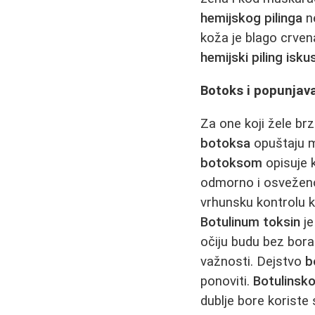
hemijskog pilinga
n
koža je blago crvena
hemijski piling isku
Botoks i popunjav
Za one koji žele br
botoksa
opuštaju m
botoksom
opisuje 
odmorno i osveženo 
vrhunsku kontrolu k
Botulinum toksin
je
očiju budu bez bora
važnosti. Dejstvo
b
ponoviti.
Botulinsk
dublje bore koriste