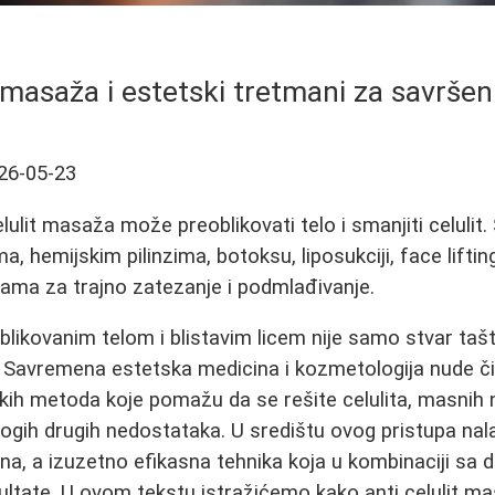
 masaža i estetski tretmani za savršenu 
26-05-23
elulit masaža može preoblikovati telo i smanjiti celulit
, hemijskim pilinzima, botoksu, liposukciji, face liftin
ama za trajno zatezanje i podmlađivanje.
blikovanim telom i blistavim licem nije samo stvar tašt
. Savremena estetska medicina i kozmetologija nude č
rških metoda koje pomažu da se rešite celulita, masnih 
gih drugih nedostataka. U središtu ovog pristupa nal
na, a izuzetno efikasna tehnika koja u kombinaciji sa
ultate. U ovom tekstu istražićemo kako anti celulit m