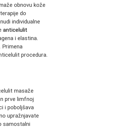
maže obnovu kože
erapije do
 nudi individualne
le
anticelulit
gena i elastina.
. Primena
ticelulit procedura.
celulit masaže
n prve limfnoj
i i poboljšava
vno upražnjavate
ao samostalni