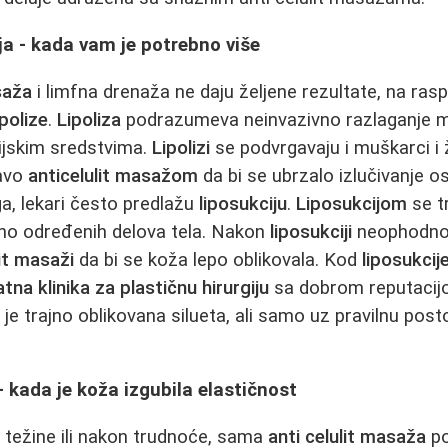
ija - kada vam je potrebno više
saža
i limfna drenaža ne daju željene rezultate, na ras
ipolize
.
Lipoliza
podrazumeva neinvazivno razlaganje ma
ijskim sredstvima.
Lipolizi
se podvrgavaju i muškarci i
ravo
anticelulit masažom
da bi se ubrzalo izlučivanje o
ga, lekari često predlažu
liposukciju
.
Liposukcijom
se tr
čno određenih delova tela. Nakon
liposukciji
neophodno j
lit masaži
da bi se koža lepo oblikovala. Kod
liposukcij
atna klinika za plastičnu hirurgiju
sa dobrom reputacijom
u
je trajno oblikovana silueta, ali samo uz pravilnu post
 kada je koža izgubila elastičnost
a težine ili nakon trudnoće, sama
anti celulit masaža
po