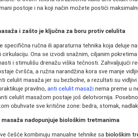
etmani postoje i na koji način možete postići maksimaln
masaža i zašto je ključna za boru protiv celulita
je specifična ručna ili aparaturna tehnika koja deluje
 i cirkulaciju. Ona se izvodi snažnim, ciljanim pokretima
asti i stimulišu drenažu viška tečnosti. Zahvaljujući re
taje čvršća, a ružna narandžina kora sve manje vidlj
nti celulit masaža jer su bezbolne, a rezultati su vidljiv
raktikuje pravilno,
anti celulit masaži
nema preme u ne
 anti celulit masažom postaje još delotvornija. Posebn
žom obuhvate sve kritične zone: bedra, stomak, nadlak
it masaža nadopunjuje biološkim tretmanima
sve češće kombinuju manualne tehnike sa
biološkim t