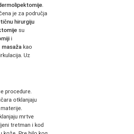
dermolipektomije
.
čena je za područja
stičnu hirurgiju
ktomije
su
miji
i
it masaža
kao
rkulacija. Uz
će procedure.
čara otklanjaju
 materije.
klanjaju mrtve
jeni tretman i kod
pu kože. Pre bilo kog