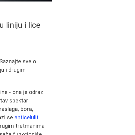
liniju i lice
. Saznajte sve o
gu i drugim
ine - ona je odraz
itav spektar
naslaga, bora,
azi se
anticelulit
 drugim tretmanima
asaža funkcioniše,