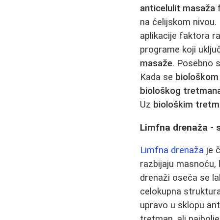
anticelulit masaža
f
na ćelijskom nivou.
aplikacije faktora r
programe koji uklju
masaže
. Posebno s
Kada se
biološkom
biološkog tretman
Uz
biološkim tret
Limfna drenaža - s
Limfna drenaža
je 
razbijaju masnoću, 
drenaži oseća se l
celokupna struktura
upravo u sklopu ant
tretman, ali najbol