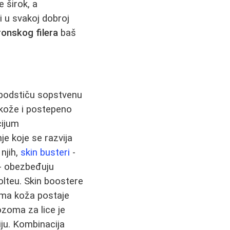
e širok, a
i u svakoj dobroj
uronskog filera
baš
i podstiču sopstvenu
 kože i postepeno
cijum
e koje se razvija
njih,
skin busteri
-
 - obezbeđuju
kolteu. Skin boostere
rima koža postaje
zozoma za lice je
ju. Kombinacija