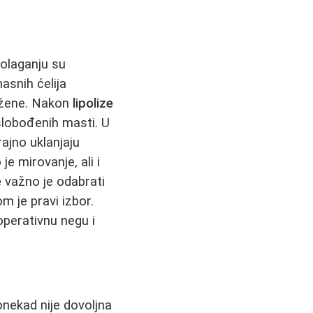
polaganju su
snih ćelija
 žene. Nakon
lipolize
slobođenih masti. U
ajno uklanjaju
e mirovanje, ali i
e
važno je odabrati
 je pravi izbor.
operativnu negu i
nekad nije dovoljna