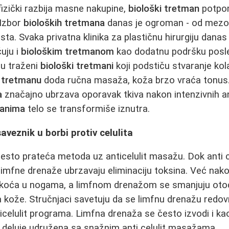
izički razbija masne nakupine,
biološki tretman
potpo
 Izbor
bioloških tretmana
danas je ogroman - od mezot
asta. Svaka privatna klinika za plastičnu hirurgiju danas
čuju i
biološkim tretmanom
kao dodatnu podršku pos
u traženi
biološki tretmani
koji podstiču stvaranje kola
 tretmanu
doda ručna masaža, koža brzo vraća tonus
a
značajno ubrzava oporavak tkiva nakon intenzivnih an
manima
telo se transformiše iznutra.
aveznik u borbi protiv celulita
često prateća metoda uz anticelulit masažu. Dok anti 
limfne drenaže ubrzavaju eliminaciju toksina. Već nako
akoća u nogama, a limfnom drenažom se smanjuju otoc
 kože. Stručnjaci savetuju da se limfnu drenažu redo
icelulit programa. Limfna drenaža se često izvodi i k
je deluje udružena sa snažnim anti celulit masažama.