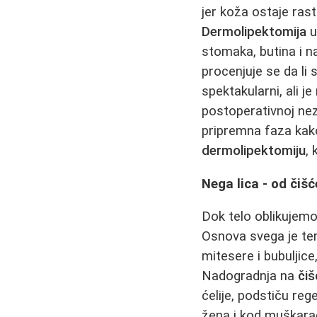
jer koža ostaje ras
Dermolipektomija
u
stomaka, butina i n
procenjuje se da li
spektakularni, ali 
postoperativnoj ne
pripremna faza kako
dermolipektomiju
,
Nega lica - od čiš
Dok telo oblikujem
Osnova svega je t
mitesere i bubuljice
Nadogradnja na
čiš
ćelije, podstiču reg
žena i kod muškar