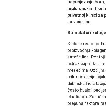
popunjavanje bora
,
hijaluronskim fileri
privatnoj klinici za 
za vaše lice.
Stimulatori kolage
Kada je reč o podml
proizvodnju kolagen
zateže lice. Postoji
hidroksiapatita. Tr
mesecima. Ozbiljni 
mikro-injekcije hij
dubinsku hidrataciju
često hvale i pacij
elastičnija. Za još 
prepuna faktora ras