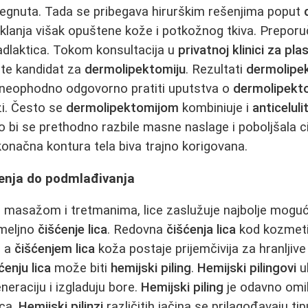
tegnuta. Tada se pribegava hirurškim rešenjima poput
klanja višak opuštene kože i potkožnog tkiva. Preporu
adlaktica. Tokom konsultacija u
privatnoj klinici za pla
 ste kandidat za
dermolipektomiju
. Rezultati
dermolipe
je neophodno odgovorno pratiti uputstva o
dermolipekto
zi. Često se
dermolipektomijom
kombiniuje i
anticelul
 bi se prethodno razbile masne naslage i poboljšala ci
 konačna kontura tela biva trajno korigovana.
ćenja do podmlađivanja
o masažom i tretmanima, lice zaslužuje najbolje mogu
emeljno
čišćenje lica
. Redovna
čišćenja lica
kod kozmeti
, a
čišćenjem lica
koža postaje prijemčivija za hranljive
ćenju lica
može biti
hemijski piling
.
Hemijski pilingovi
u
eneraciju i izgladuju bore.
Hemijski piling
je odavno omil
aca.
Hemijski pilinzi
različitih jačina se prilagođavaju ti