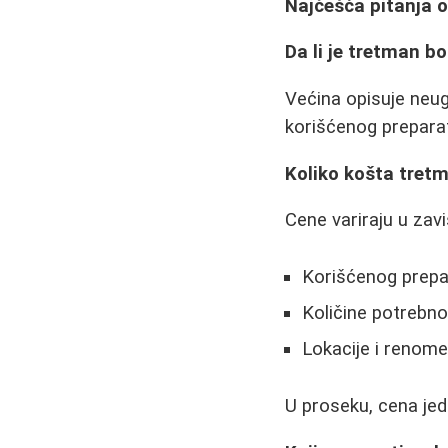
Najčešća pitanja o 
Da li je tretman b
Većina opisuje neugo
korišćenog preparata
Koliko košta tret
Cene variraju u zavi
Korišćenog prepa
Količine potrebno
Lokacije i renome
U proseku, cena je