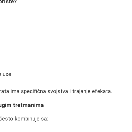
oriste?
eluxe
ata ima specifična svojstva i trajanje efekata.
rugim tretmanima
e često kombinuje sa: