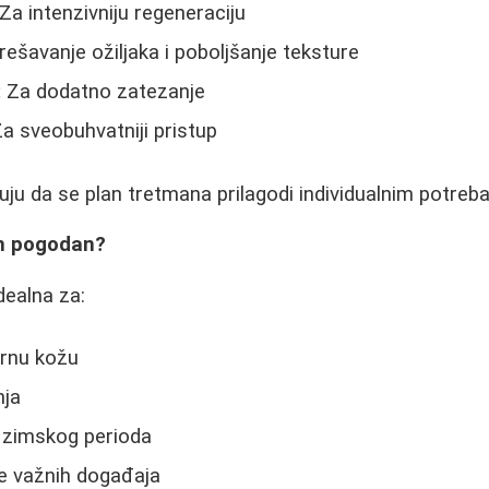
Za intenzivniju regeneraciju
rešavanje ožiljaka i poboljšanje teksture
:
Za dodatno zatezanje
a sveobuhvatniji pristup
uju da se plan tretmana prilagodi individualnim potre
an pogodan?
idealna za:
ornu kožu
nja
i zimskog perioda
e važnih događaja