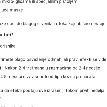
a mikro-iglicama ili specijalnim pistoljem
ujuće maske
 doći do blagog crvenila i otoka koji obično nestaju 
zultati?
orisnika:
rimete blago osveženje odmah, ali pravi efekti se vid
i:
Nakon 2-4 tretmana u razmacima od 2-4 nedelje
4-8 meseci u zavisnosti od tipa kože i preparata
ču da efekti postaju sve izraženiji tokom prvih nedelja 
.