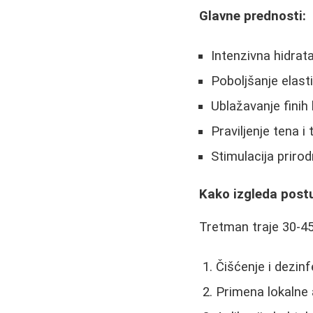
Glavne prednosti:
Intenzivna hidrat
Poboljšanje elast
Ublažavanje finih l
Praviljenje tena i
Stimulacija priro
Kako izgleda postu
Tretman traje 30-45
Čišćenje i dezinf
Primena lokalne 