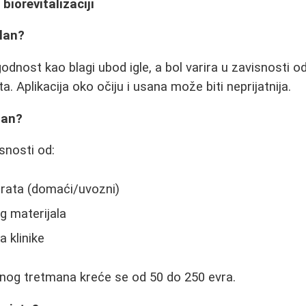
biorevitalizaciji
olan?
dnost kao blagi ubod igle, a bol varira u zavisnosti od 
. Aplikacija oko očiju i usana može biti neprijatnija.
man?
snosti od:
rata (domaći/uvozni)
g materijala
a klinike
dnog tretmana kreće se od 50 do 250 evra.