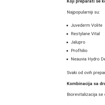
Koji preparati se k
Najpopularniji su:
Juvederm Volite
Restylane Vital
Jalupro
Profhilio
Neauvia Hydro D
Svaki od ovih prepar
Kombinacija sa d
Biorevitalizacija s