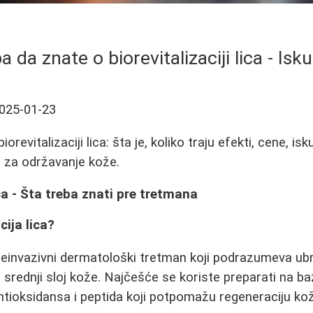
a da znate o biorevitalizaciji lica - Isku
025-01-23
revitalizaciji lica: šta je, koliko traju efekti, cene, isk
i za održavanje kože.
ica - Šta treba znati pre tretmana
cija lica?
neinvazivni dermatološki tretman koji podrazumeva ubr
 srednji sloj kože. Najčešće se koriste preparati na ba
 antioksidansa i peptida koji potpomažu regeneraciju ko