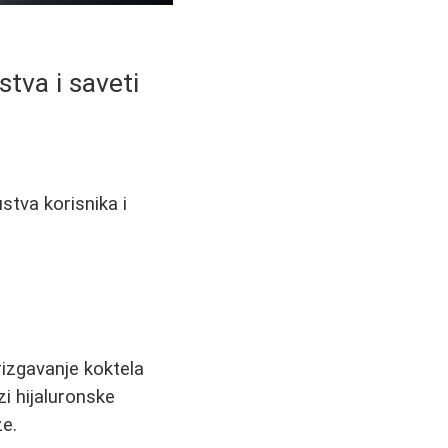
stva i saveti
ustva korisnika i
izgavanje koktela
zi hijaluronske
že.