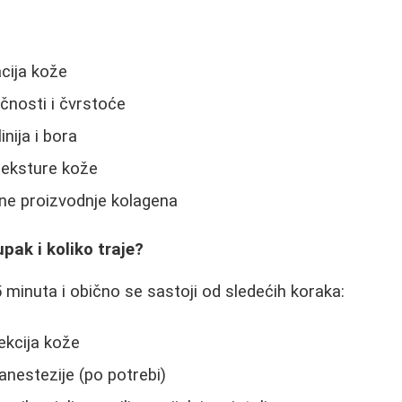
acija kože
ičnosti i čvrstoće
inija i bora
 teksture kože
dne proizvodnje kolagena
pak i koliko traje?
 minuta i obično se sastoji od sledećih koraka:
ekcija kože
anestezije (po potrebi)