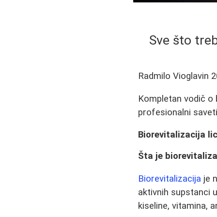
Sve što treb
Radmilo Vioglavin
2
Kompletan vodič o bio
profesionalni savet
Biorevitalizacija l
Šta je biorevitaliza
Biorevitalizacija
je 
aktivnih supstanci u
kiseline, vitamina,