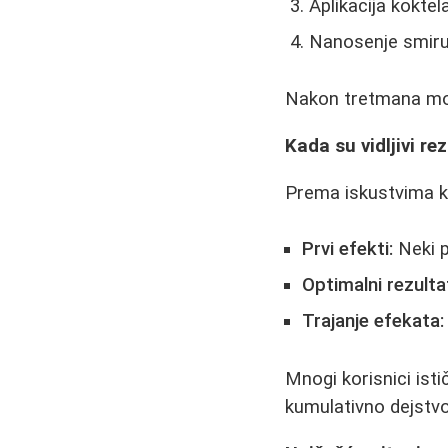
Aplikacija koktel
Nanosenje smir
Nakon tretmana može
Kada su vidljivi re
Prema iskustvima k
Prvi efekti:
Neki p
Optimalni rezultat
Trajanje efekata:
Mnogi korisnici isti
kumulativno dejstvo