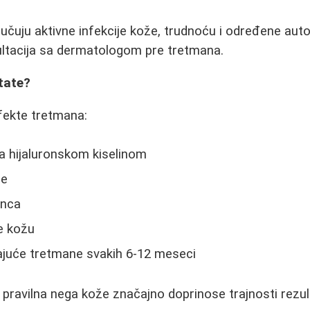
ljučuju aktivne infekcije kože, trudnoću i određene aut
ltacija sa dermatologom pre tretmana.
tate?
efekte tretmana:
a hijaluronskom kiselinom
de
unca
e kožu
vajuće tretmane svakih 6-12 meseci
i pravilna nega kože značajno doprinose trajnosti rezul