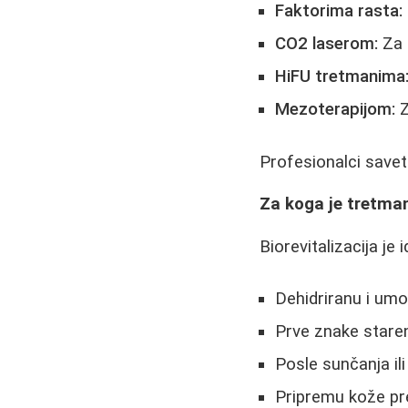
Faktorima rasta:
CO2 laserom:
Za 
HiFU tretmanima
Mezoterapijom:
Z
Profesionalci savet
Za koga je tretm
Biorevitalizacija je 
Dehidriranu i um
Prve znake stare
Posle sunčanja il
Pripremu kože pr