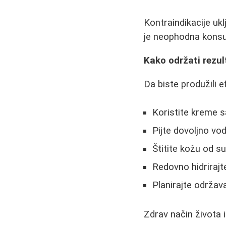
Kontraindikacije uk
je neophodna konsu
Kako održati rezul
Da biste produžili 
Koristite kreme s
Pijte dovoljno vo
Štitite kožu od s
Redovno hidrirajt
Planirajte održa
Zdrav način života 