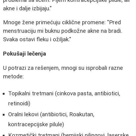
akne i dalje izbijaju."
Mnoge žene primećuju ciklične promene: "Pred
menstruaciju mi buknu podkožne akne na bradi.
Svaka ostavi fleku i ožiljak."
Pokušaji lečenja
U potrazi za rešenjem, mnogi su isprobali razne
metode:
Topikalni tretmani (cinkova pasta, antibiotici,
retinoidi)
Oralni lekovi (antibiotici, Roakutan,
kontracepcijske pilule)
Kozmetički tretmani (hemijski pilingovi, laserske