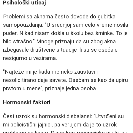
Psihološki uticaj
Problemi sa aknama često dovode do gubitka
samopouzdanja: "U srednjoj sam celo vreme nosila
puder. Nikad nisam došla u školu bez šminke. To je
bilo strašno." Mnoge priznaju da su zbog akna
izbegavale društvene situacije ili su se osećale
nesigurno u vezirama.
"Najteže mi je kada me neko zaustavi i
nesolicitirano daje savete. Osećam se kao da upiru
prstom u mene", priznaje jedna osoba.
Hormonski faktori
Čest uzrok su hormonski disbalansi: "Utvrđeni su
mi policistični jajnici, pa verujem da je to uzrok
problema sa licem. Pijem kontracepcijske pilule, ali