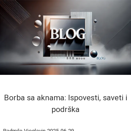
Borba sa aknama: Ispovesti, saveti i
podrška
Radmilo Vioglavin
2025-06-29