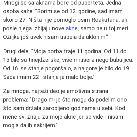
Mnogi se sa aknama bore od puberteta. Jedna
osoba kaže: "Borim se od 12. godine, sad imam
skoro 27. Ništa nije pomoglo osim Roakutana, ali i
posle njega izbijaju nove
akne
, samo ne u toj meri.
Ožiljke još uvek nisam uspela da uklonim."
Drugi dele: "Moja borba traje 11 godina. Od 11 do
15 bile su tinejdžerske, više mitisera nego bubuljica.
Od 16. se stanje pogoršalo, a najgore je bilo do 19.
Sada imam 22 i stanje je malo bolje."
Za mnoge, najteži deo je emotivna strana
problema: "Drago mi je što mogu da podelim ono
što sam držala zarobljeno godinama u sebi. Kod
mene svi znaju za moje akne jer se vide - nisam
mogla da ih sakrijem."