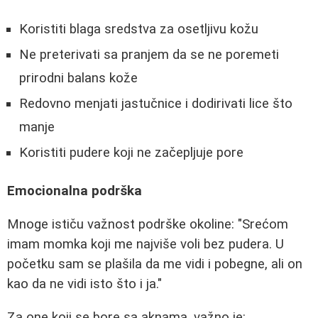
Koristiti blaga sredstva za osetljivu kožu
Ne preterivati sa pranjem da se ne poremeti
prirodni balans kože
Redovno menjati jastučnice i dodirivati lice što
manje
Koristiti pudere koji ne začepljuje pore
Emocionalna podrška
Mnoge ističu važnost podrške okoline: "Srećom
imam momka koji me najviše voli bez pudera. U
početku sam se plašila da me vidi i pobegne, ali on
kao da ne vidi isto što i ja."
Za one koji se bore sa aknama, važno je: