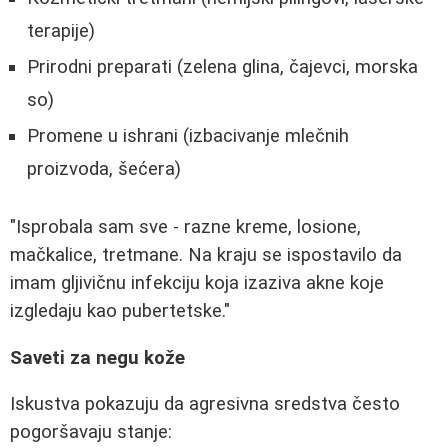
terapije)
Prirodni preparati (zelena glina, čajevci, morska
so)
Promene u ishrani (izbacivanje mlečnih
proizvoda, šećera)
"Isprobala sam sve - razne kreme, losione,
mačkalice, tretmane. Na kraju se ispostavilo da
imam gljivičnu infekciju koja izaziva akne koje
izgledaju kao pubertetske."
Saveti za negu kože
Iskustva pokazuju da agresivna sredstva često
pogoršavaju stanje: