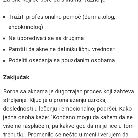
Tražiti profesionalnu pomoć (dermatolog,
endokrinolog)
Ne upoređivati se sa drugima
Pamtiti da akne ne definišu ličnu vrednost
Podeliti osećanja sa pouzdanim osobama
Zaključak
Borba sa aknama je dugotrajan proces koji zahteva
strpljenje. Ključ je u pronalaženju uzroka,
doslednosti u lečenju i emocionalnoj podršci. Kako
jedna osoba kaže: "Končano mogu da kažem da se
više ne rasplačem, pa kakvo god da mi je lice u tom
trenutku. Promenilo se nešto u meni i verujem da