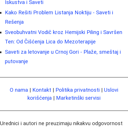
Iskustva i Saveti
Kako Rešiti Problem Listanja Noktiju - Saveti i
Rešenja
Sveobuhvatni Vodič kroz Hemijski Piling i Savršen
Ten: Od Čišćenja Lica do Mezoterapije
Saveti za letovanje u Crnoj Gori - Plaže, smeštaj i
putovanje
O nama
|
Kontakt
|
Politika privatnosti
|
Uslovi
korišćenja
|
Marketinški servisi
Urednici i autori ne preuzimaju nikakvu odgovornost