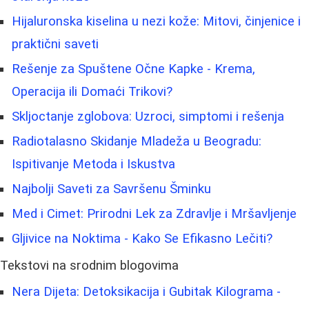
Hijaluronska kiselina u nezi kože: Mitovi, činjenice i
praktični saveti
Rešenje za Spuštene Očne Kapke - Krema,
Operacija ili Domaći Trikovi?
Skljoctanje zglobova: Uzroci, simptomi i rešenja
Radiotalasno Skidanje Mladeža u Beogradu:
Ispitivanje Metoda i Iskustva
Najbolji Saveti za Savršenu Šminku
Med i Cimet: Prirodni Lek za Zdravlje i Mršavljenje
Gljivice na Noktima - Kako Se Efikasno Lečiti?
Tekstovi na srodnim blogovima
Nera Dijeta: Detoksikacija i Gubitak Kilograma -