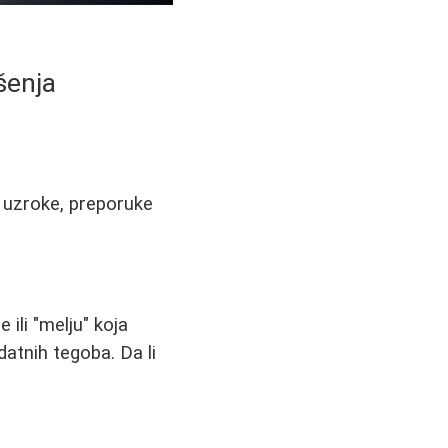
šenja
e uzroke, preporuke
ili "melju" koja
atnih tegoba. Da li