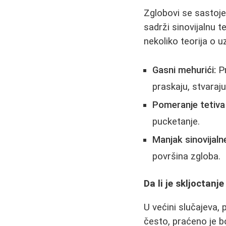
Zglobovi se sastoj
sadrži sinovijalnu 
nekoliko teorija o u
Gasni mehurići:
Pr
praskaju, stvaraju
Pomeranje tetiva 
pucketanje.
Manjak sinovijaln
površina zgloba.
Da li je skljoctan
U većini slučajeva,
često, praćeno je b