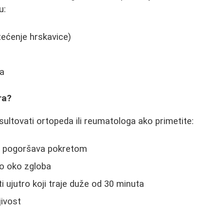
u:
tećenje hrskavice)
ta
ra?
ultovati ortopeda ili reumatologa ako primetite:
se pogoršava pokretom
ilo oko zgloba
 ujutro koji traje duže od 30 minuta
jivost