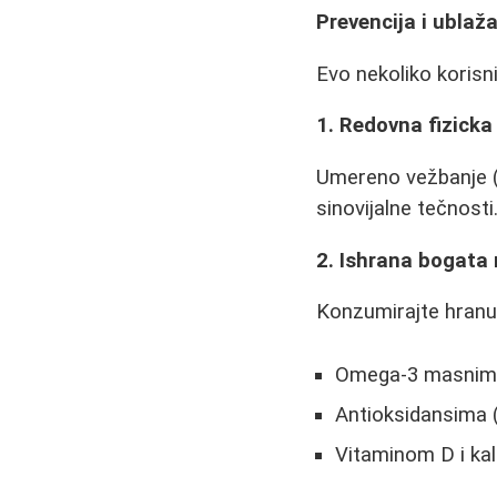
Prevencija i ublaž
Evo nekoliko korisn
1. Redovna fizicka
Umereno vežbanje (pl
sinovijalne tečnost
2. Ishrana bogata 
Konzumirajte hranu
Omega-3 masnim k
Antioksidansima 
Vitaminom D i kal