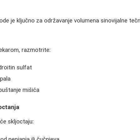
ode je ključno za održavanje volumena sinovijalne tečn
lekarom, razmotrite:
roitin sulfat
pala
uštanje mišića
joctanja
će skljoctaju:
d penjanja ili čučnjeva