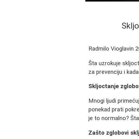
Sklj
Radmilo Vioglavin
2
Šta uzrokuje skljoc
za prevenciju i kada
Skljoctanje zglobov
Mnogi ljudi primećuj
ponekad prati pokre
je to normalno? Šta
Zašto zglobovi skl