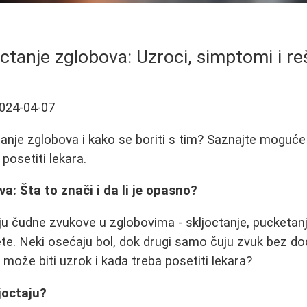
octanje zglobova: Uzroci, simptomi i re
024-04-07
tanje zglobova i kako se boriti s tim? Saznajte moguć
 posetiti lekara.
a: Šta to znači i da li je opasno?
u čudne zvukove u zglobovima - skljoctanje, pucketanje 
te. Neki osećaju bol, dok drugi samo čuju zvuk bez dod
 može biti uzrok i kada treba posetiti lekara?
joctaju?