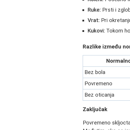
Ruke:
Prsti i zglo
Vrat:
Pri okretanj
Kukovi:
Tokom hoda
Razlike između no
Normalno
Bez bola
Povremeno
Bez oticanja
Zaključak
Povremeno skljocta