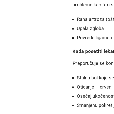
probleme kao što s
Rana artroza (oš
Upala zgloba
Povrede ligamen
Kada posetiti leka
Preporučuje se kons
Stalnu bol koja 
Oticanje ili crven
Osećaj ukočenosti
Smanjenu pokretl