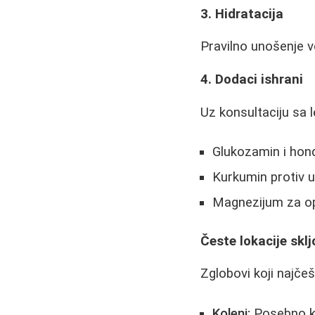
3. Hidratacija
Pravilno unošenje v
4. Dodaci ishrani
Uz konsultaciju sa 
Glukozamin i hond
Kurkumin protiv u
Magnezijum za op
Česte lokacije skl
Zglobovi koji najčeš
Koleni:
Posebno ko