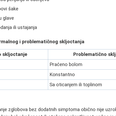
bovi šake
u glave
nja ili ustajanja
rmalnog i problematičnog skljoctanja
 skljoctanje
Problematično skl
Praćeno bolom
Konstantno
Sa oticanjem ili toplinom
nje zglobova bez dodatnih simptoma obično nije uzrok