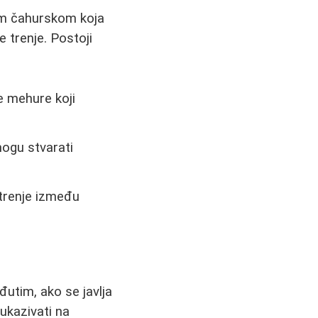
om čahurskom koja
 trenje. Postoji
e mehure koji
mogu stvarati
trenje između
đutim, ako se javlja
ukazivati na