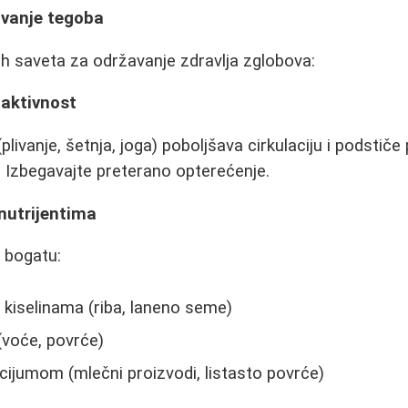
avanje tegoba
ih saveta za održavanje zdravlja zglobova:
 aktivnost
ivanje, šetnja, joga) poboljšava cirkulaciju i podstiče
i. Izbegavajte preterano opterećenje.
nutrijentima
 bogatu:
iselinama (riba, laneno seme)
(voće, povrće)
cijumom (mlečni proizvodi, listasto povrće)