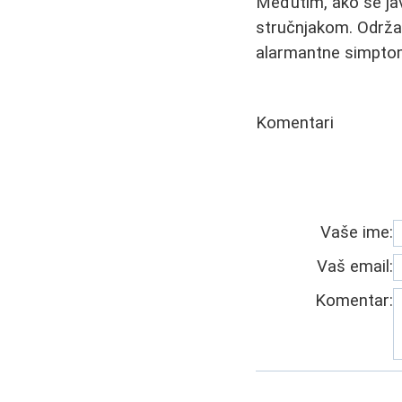
Međutim, ako se jav
stručnjakom. Održav
alarmantne simptom
Komentari
Vaše ime:
Vaš email:
Komentar: