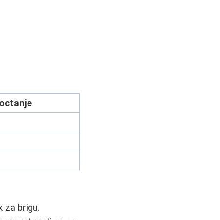
joctanje
 za brigu.