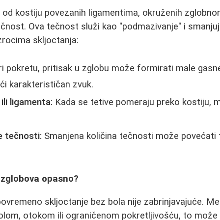
e od kostiju povezanih ligamentima, okruženih zglobn
tečnost. Ova tečnost služi kao "podmazivanje" i smanjuje
zrocima skljoctanja:
i pokretu, pritisak u zglobu može formirati male gasn
ći karakterističan zvuk.
ili ligamenta:
Kada se tetive pomeraju preko kostiju, 
e tečnosti:
Smanjena količina tečnosti može povećati 
je zglobova opasno?
 povremeno skljoctanje bez bola nije zabrinjavajuće. Me
olom, otokom ili ograničenom pokretljivošću, to može 