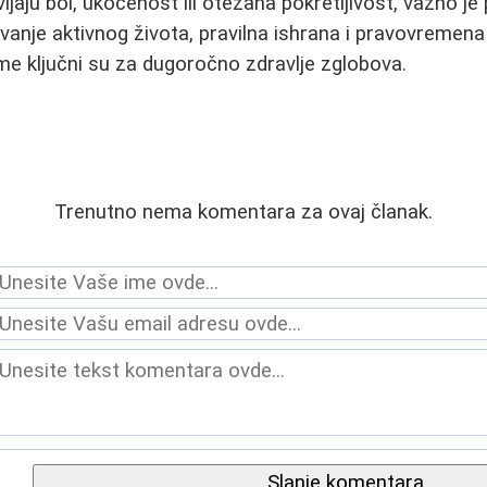
ljaju bol, ukočenost ili otežana pokretljivost, važno j
anje aktivnog života, pravilna ishrana i pravovremena
e ključni su za dugoročno zdravlje zglobova.
Trenutno nema komentara za ovaj članak.
Slanje komentara