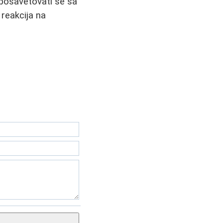
e posavetovati se sa
 reakcija na