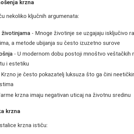
nošenja krzna
iču nekoliko ključnih argumenata:
 životinjama
- Mnoge životinje se uzgajaju isključivo r
ma, a metode ubijanja su često izuzetno surove
ošnja
- U modernom dobu postoji mnoštvo veštačkih ma
tu i estetiku
 Krzno je često pokazatelj luksuza što ga čini neetičk
ostima
Farme krzna imaju negativan uticaj na životnu sredinu
ka krzna
stalice krzna ističu: