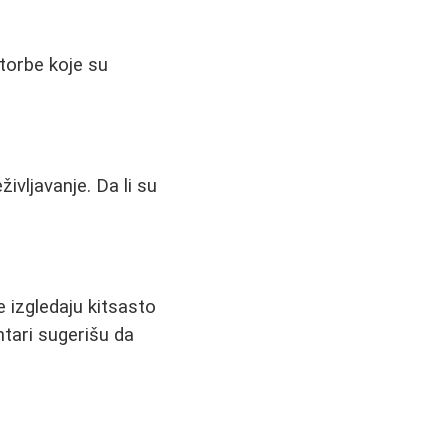
 torbe koje su
ivljavanje. Da li su
 izgledaju kitsasto
entari sugerišu da