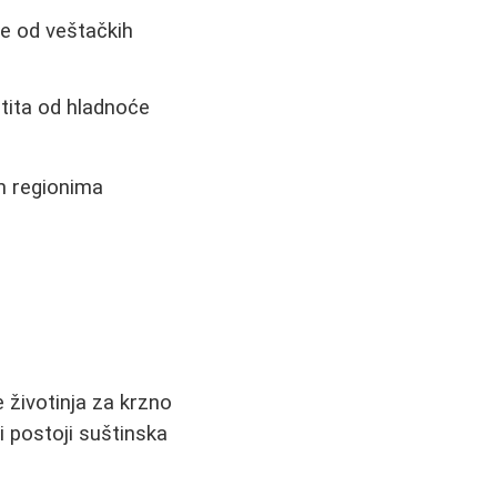
je od veštačkih
tita od hladnoće
m regionima
 životinja za krzno
i postoji suštinska