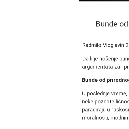
Bunde od 
Radmilo Vioglavin
2
Da li je nošenje bu
argumentata za i pr
Bunde od prirodnog
U poslednje vreme, 
neke poznate ličnos
paradiraju u raskoš
moralnosti, modnim