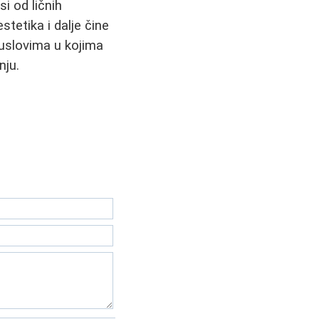
i od ličnih
estetika i dalje čine
uslovima u kojima
nju.