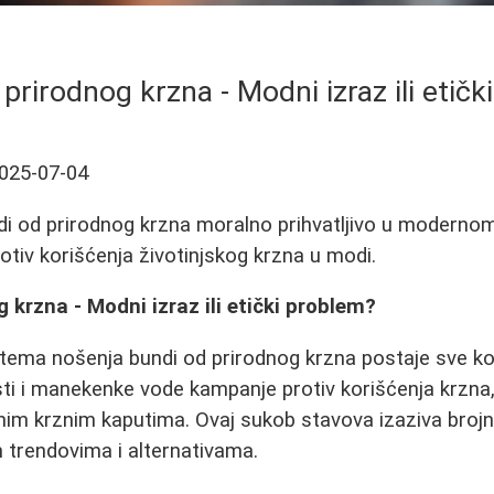
prirodnog krzna - Modni izraz ili etičk
025-07-04
ndi od prirodnog krzna moralno prihvatljivo u moderno
otiv korišćenja životinjskog krzna u modi.
 krzna - Modni izraz ili etički problem?
tema nošenja bundi od prirodnog krzna postaje sve ko
ti i manekenke vode kampanje protiv korišćenja krzna,
nim krznim kaputima. Ovaj sukob stavova izaziva brojn
 trendovima i alternativama.