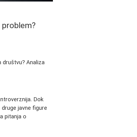
i problem?
m društvu? Analiza
ntroverznija. Dok
 druge javne figure
a pitanja o