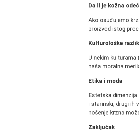
Da li je kožna od
Ako osuđujemo krzno,
proizvod istog pro
Kulturološke razli
U nekim kulturama (e
naša moralna meril
Etika i moda
Estetska dimenzija 
i starinski, drugi i
nošenje krzna može 
Zaključak