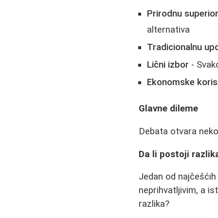
Prirodnu superio
alternativa
Tradicionalnu up
Lični izbor
- Svako
Ekonomske koris
Glavne dileme
Debata otvara nekoli
Da li postoji razli
Jedan od najčešćih 
neprihvatljivim, a 
razlika?