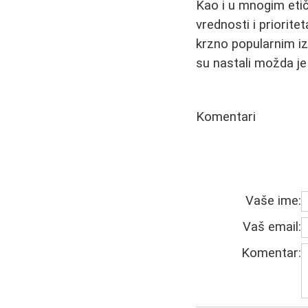
Kao i u mnogim etič
vrednosti i prioritet
krzno popularnim i
su nastali možda je
Komentari
Vaše ime:
Vaš email:
Komentar: