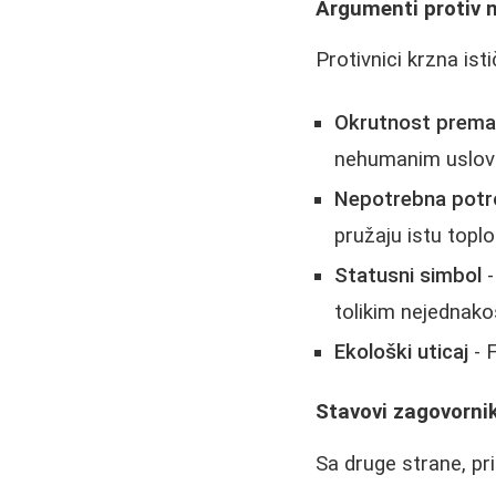
Argumenti protiv 
Protivnici krzna ist
Okrutnost prema
nehumanim uslovi
Nepotrebna potr
pružaju istu toplo
Statusni simbol
-
tolikim nejednak
Ekološki uticaj
- 
Stavovi zagovorni
Sa druge strane, pri