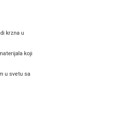
adi krzna u
terijala koji
im u svetu sa