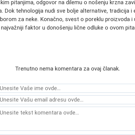
kim pitanjima, odgovor na dilemu o nošenju krzna zavis
a. Dok tehnologija nudi sve bolje alternative, tradicija i 
zborom za neke. Konačno, svest o poreklu proizvoda i 
 najvažniji faktor u donošenju lične odluke o ovom pita
Trenutno nema komentara za ovaj članak.