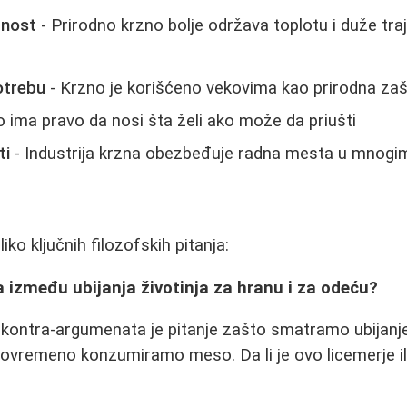
rnost
- Prirodno krzno bolje održava toplotu i duže tra
otrebu
- Krzno je korišćeno vekovima kao prirodna zaš
 ima pravo da nosi šta želi ako može da priušti
ti
- Industrija krzna obezbeđuje radna mesta u mnogi
ko ključnih filozofskih pitanja:
ka između ubijanja životinja za hranu i za odeću?
kontra-argumenata je pitanje zašto smatramo ubijanje
istovremeno konzumiramo meso. Da li je ovo licemerje il