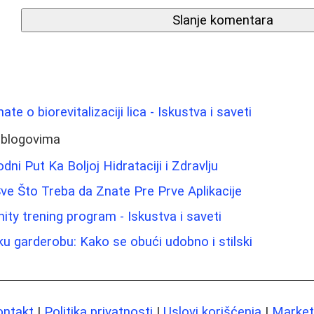
Slanje komentara
te o biorevitalizaciji lica - Iskustva i saveti
 blogovima
dni Put Ka Boljoj Hidrataciji i Zdravlju
ve Što Treba da Znate Pre Prve Aplikacije
ity trening program - Iskustva i saveti
ku garderobu: Kako se obući udobno i stilski
ontakt
|
Politika privatnosti
|
Uslovi korišćenja
|
Marketi