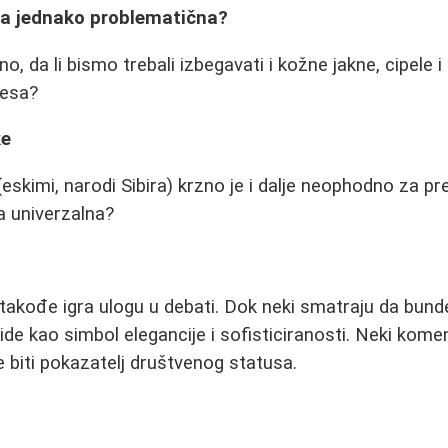
eća jednako problematična?
 da li bismo trebali izbegavati i kožne jakne, cipele i
cesa?
ke
skimi, narodi Sibira) krzno je i dalje neophodno za prež
a univerzalna?
takođe igra ulogu u debati. Dok neki smatraju da bunde
h vide kao simbol elegancije i sofisticiranosti. Neki kom
biti pokazatelj društvenog statusa.