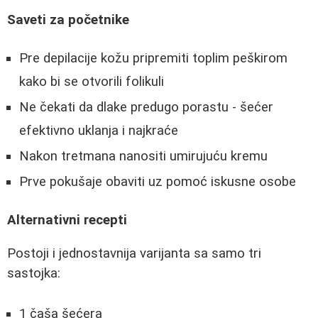
Saveti za početnike
Pre depilacije kožu pripremiti toplim peškirom
kako bi se otvorili folikuli
Ne čekati da dlake predugo porastu - šećer
efektivno uklanja i najkraće
Nakon tretmana nanositi umirujuću kremu
Prve pokušaje obaviti uz pomoć iskusne osobe
Alternativni recepti
Postoji i jednostavnija varijanta sa samo tri
sastojka:
1 čaša šećera