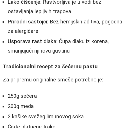
Lako čišćenje
: Rastvorljiva je u vodi bez
ostavljanja lepljivih tragova
Prirodni sastojci
: Bez hemijskih aditiva, pogodna
za alergičare
Usporava rast dlaka
: Čupa dlaku iz korena,
smanjujući njihovu gustinu
Tradicionalni recept za šećernu pastu
Za pripremu originalne smeše potrebno je:
250g šećera
200g meda
2 kašike svežeg limunovog soka
Čiste platnene trake