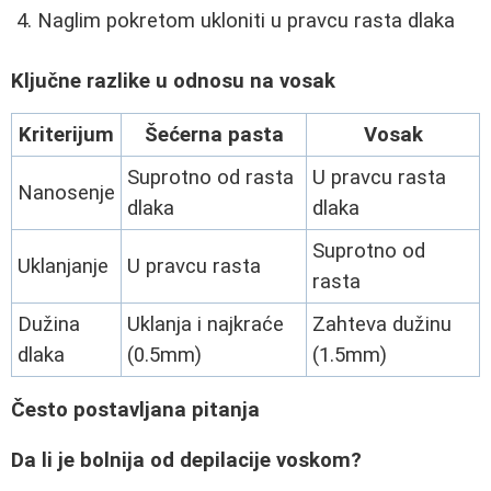
Naglim pokretom ukloniti u pravcu rasta dlaka
Ključne razlike u odnosu na vosak
Kriterijum
Šećerna pasta
Vosak
Suprotno od rasta
U pravcu rasta
Nanosenje
dlaka
dlaka
Suprotno od
Uklanjanje
U pravcu rasta
rasta
Dužina
Uklanja i najkraće
Zahteva dužinu
dlaka
(0.5mm)
(1.5mm)
Često postavljana pitanja
Da li je bolnija od depilacije voskom?