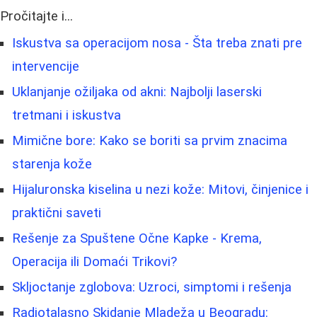
Pročitajte i...
Iskustva sa operacijom nosa - Šta treba znati pre
intervencije
Uklanjanje ožiljaka od akni: Najbolji laserski
tretmani i iskustva
Mimične bore: Kako se boriti sa prvim znacima
starenja kože
Hijaluronska kiselina u nezi kože: Mitovi, činjenice i
praktični saveti
Rešenje za Spuštene Očne Kapke - Krema,
Operacija ili Domaći Trikovi?
Skljoctanje zglobova: Uzroci, simptomi i rešenja
Radiotalasno Skidanje Mladeža u Beogradu: