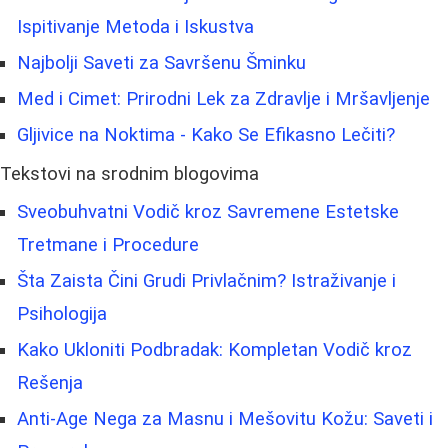
Ispitivanje Metoda i Iskustva
Najbolji Saveti za Savršenu Šminku
Med i Cimet: Prirodni Lek za Zdravlje i Mršavljenje
Gljivice na Noktima - Kako Se Efikasno Lečiti?
Tekstovi na srodnim blogovima
Sveobuhvatni Vodič kroz Savremene Estetske
Tretmane i Procedure
Šta Zaista Čini Grudi Privlačnim? Istraživanje i
Psihologija
Kako Ukloniti Podbradak: Kompletan Vodič kroz
Rešenja
Anti-Age Nega za Masnu i Mešovitu Kožu: Saveti i