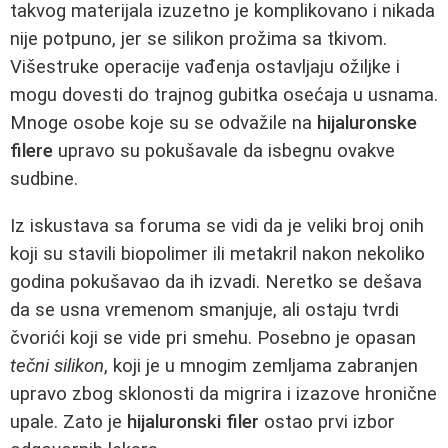
takvog materijala izuzetno je komplikovano i nikada
nije potpuno, jer se silikon prožima sa tkivom.
Višestruke operacije vađenja ostavljaju ožiljke i
mogu dovesti do trajnog gubitka osećaja u usnama.
Mnoge osobe koje su se odvažile na
hijaluronske
filere
upravo su pokušavale da isbegnu ovakve
sudbine.
Iz iskustava sa foruma se vidi da je veliki broj onih
koji su stavili biopolimer ili metakril nakon nekoliko
godina pokušavao da ih izvadi. Neretko se dešava
da se usna vremenom smanjuje, ali ostaju tvrdi
čvorići koji se vide pri smehu. Posebno je opasan
tečni silikon
, koji je u mnogim zemljama zabranjen
upravo zbog sklonosti da migrira i izazove hronične
upale. Zato je
hijaluronski filer
ostao prvi izbor