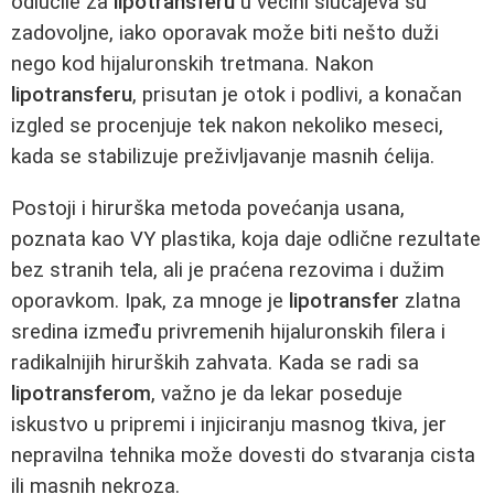
odlučile za
lipotransferu
u većini slučajeva su
zadovoljne, iako oporavak može biti nešto duži
nego kod hijaluronskih tretmana. Nakon
lipotransferu
, prisutan je otok i podlivi, a konačan
izgled se procenjuje tek nakon nekoliko meseci,
kada se stabilizuje preživljavanje masnih ćelija.
Postoji i hirurška metoda povećanja usana,
poznata kao VY plastika, koja daje odlične rezultate
bez stranih tela, ali je praćena rezovima i dužim
oporavkom. Ipak, za mnoge je
lipotransfer
zlatna
sredina između privremenih hijaluronskih filera i
radikalnijih hirurških zahvata. Kada se radi sa
lipotransferom
, važno je da lekar poseduje
iskustvo u pripremi i injiciranju masnog tkiva, jer
nepravilna tehnika može dovesti do stvaranja cista
ili masnih nekroza.