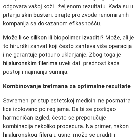
odgovara vašoj koži i željenom rezultatu. Kada su u
pitanju
skin busteri
, birajte proizvode renomiranih
kompanija sa dokazanom efikasnošću.
Može li se silikon ili biopolimer izvaditi?
Može, ali je
to hirurški zahvat koji često zahteva više operacija
i ne garantuje potpuno uklanjanje. Zbog toga je
hijaluronskim filerima
uvek dati prednost kada
postoji i najmanja sumnja.
Kombinovanje tretmana za optimalne rezultate
Savremeni pristup estetskoj medicini ne posmatra
lice izolovano po regijama. Da bi se postigao
harmoničan izgled, često se preporučuje
kombinacija nekoliko procedura. Na primer, nakon
hijaluronskog filera
u usne, može se uraditi i