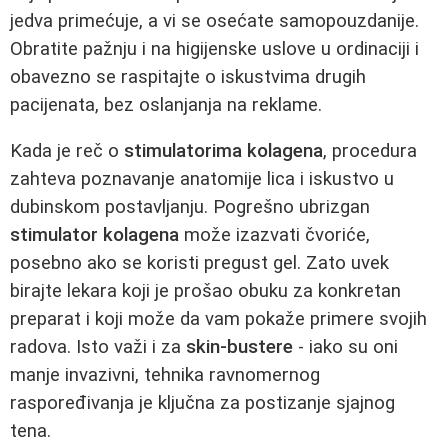
jedva primećuje, a vi se osećate samopouzdanije.
Obratite pažnju i na higijenske uslove u ordinaciji i
obavezno se raspitajte o iskustvima drugih
pacijenata, bez oslanjanja na reklame.
Kada je reč o
stimulatorima kolagena
, procedura
zahteva poznavanje anatomije lica i iskustvo u
dubinskom postavljanju. Pogrešno ubrizgan
stimulator kolagena
može izazvati čvoriće,
posebno ako se koristi pregust gel. Zato uvek
birajte lekara koji je prošao obuku za konkretan
preparat i koji može da vam pokaže primere svojih
radova. Isto važi i za
skin-bustere
- iako su oni
manje invazivni, tehnika ravnomernog
raspoređivanja je ključna za postizanje sjajnog
tena.