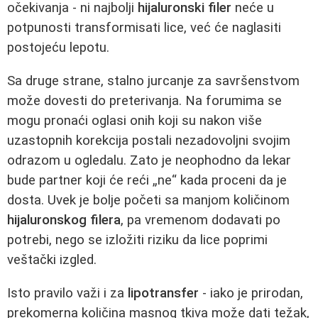
očekivanja - ni najbolji
hijaluronski filer
neće u
potpunosti transformisati lice, već će naglasiti
postojeću lepotu.
Sa druge strane, stalno jurcanje za savršenstvom
može dovesti do preterivanja. Na forumima se
mogu pronaći oglasi onih koji su nakon više
uzastopnih korekcija postali nezadovoljni svojim
odrazom u ogledalu. Zato je neophodno da lekar
bude partner koji će reći „ne“ kada proceni da je
dosta. Uvek je bolje početi sa manjom količinom
hijaluronskog filera
, pa vremenom dodavati po
potrebi, nego se izložiti riziku da lice poprimi
veštački izgled.
Isto pravilo važi i za
lipotransfer
- iako je prirodan,
prekomerna količina masnog tkiva može dati težak,