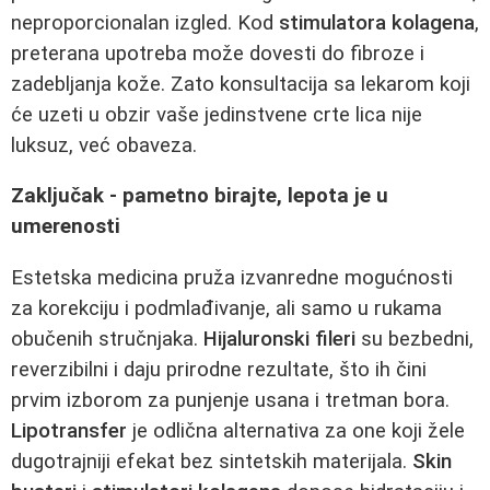
neproporcionalan izgled. Kod
stimulatora kolagena
,
preterana upotreba može dovesti do fibroze i
zadebljanja kože. Zato konsultacija sa lekarom koji
će uzeti u obzir vaše jedinstvene crte lica nije
luksuz, već obaveza.
Zaključak - pametno birajte, lepota je u
umerenosti
Estetska medicina pruža izvanredne mogućnosti
za korekciju i podmlađivanje, ali samo u rukama
obučenih stručnjaka.
Hijaluronski fileri
su bezbedni,
reverzibilni i daju prirodne rezultate, što ih čini
prvim izborom za punjenje usana i tretman bora.
Lipotransfer
je odlična alternativa za one koji žele
dugotrajniji efekat bez sintetskih materijala.
Skin