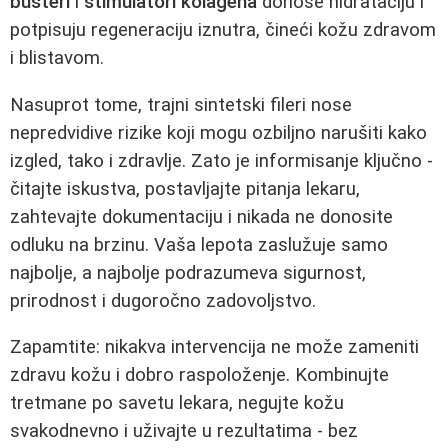
busteri
i
stimulatori kolagena
donose hidrataciju i
potpisuju regeneraciju iznutra, čineći kožu zdravom
i blistavom.
Nasuprot tome, trajni sintetski fileri nose
nepredvidive rizike koji mogu ozbiljno narušiti kako
izgled, tako i zdravlje. Zato je informisanje ključno -
čitajte iskustva, postavljajte pitanja lekaru,
zahtevajte dokumentaciju i nikada ne donosite
odluku na brzinu. Vaša lepota zaslužuje samo
najbolje, a najbolje podrazumeva sigurnost,
prirodnost i dugoročno zadovoljstvo.
Zapamtite: nikakva intervencija ne može zameniti
zdravu kožu i dobro raspoloženje. Kombinujte
tretmane po savetu lekara, negujte kožu
svakodnevno i uživajte u rezultatima - bez