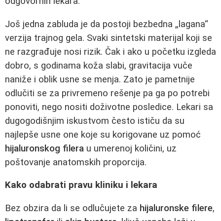
odgovornih lekara.
Još jedna zabluda je da postoji bezbedna „lagana“
verzija trajnog gela. Svaki sintetski materijal koji se
ne razgrađuje nosi rizik. Čak i ako u početku izgleda
dobro, s godinama koža slabi, gravitacija vuče
naniže i oblik usne se menja. Zato je pametnije
odlučiti se za privremeno rešenje pa ga po potrebi
ponoviti, nego nositi doživotne posledice. Lekari sa
dugogodišnjim iskustvom često ističu da su
najlepše usne one koje su korigovane uz pomoć
hijaluronskog filera
u umerenoj količini, uz
poštovanje anatomskih proporcija.
Kako odabrati pravu kliniku i lekara
Bez obzira da li se odlučujete za
hijaluronske filere
,