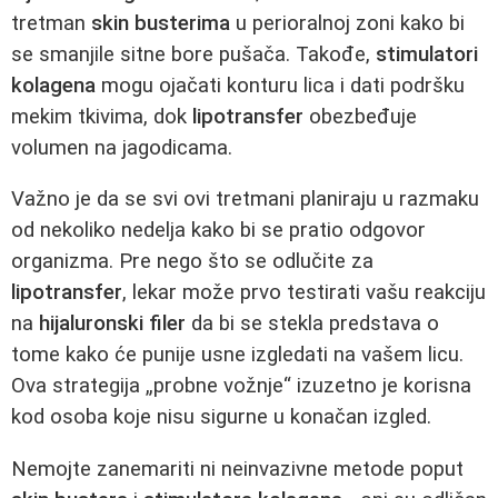
tretman
skin busterima
u perioralnoj zoni kako bi
se smanjile sitne bore pušača. Takođe,
stimulatori
kolagena
mogu ojačati konturu lica i dati podršku
mekim tkivima, dok
lipotransfer
obezbeđuje
volumen na jagodicama.
Važno je da se svi ovi tretmani planiraju u razmaku
od nekoliko nedelja kako bi se pratio odgovor
organizma. Pre nego što se odlučite za
lipotransfer
, lekar može prvo testirati vašu reakciju
na
hijaluronski filer
da bi se stekla predstava o
tome kako će punije usne izgledati na vašem licu.
Ova strategija „probne vožnje“ izuzetno je korisna
kod osoba koje nisu sigurne u konačan izgled.
Nemojte zanemariti ni neinvazivne metode poput