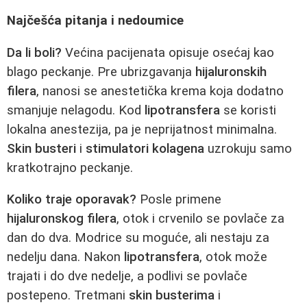
Najčešća pitanja i nedoumice
Da li boli?
Većina pacijenata opisuje osećaj kao
blago peckanje. Pre ubrizgavanja
hijaluronskih
filera
, nanosi se anestetička krema koja dodatno
smanjuje nelagodu. Kod
lipotransfera
se koristi
lokalna anestezija, pa je neprijatnost minimalna.
Skin busteri
i
stimulatori kolagena
uzrokuju samo
kratkotrajno peckanje.
Koliko traje oporavak?
Posle primene
hijaluronskog filera
, otok i crvenilo se povlače za
dan do dva. Modrice su moguće, ali nestaju za
nedelju dana. Nakon
lipotransfera
, otok može
trajati i do dve nedelje, a podlivi se povlače
postepeno. Tretmani
skin busterima
i