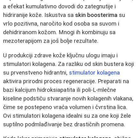
a efekat kumulativno dovodi do zategnutije i
hidriranije kože. Iskustva sa
skin boosterima
su
vrlo pozitivna, naročito kod osoba sa suvom i
dehidriranom kožom. Mnogi ih kombinuju sa
mezoterapijom za još bolje rezultate.
U produkciji zdrave kože ključnu ulogu imaju i
stimulatori kolagena. Za razliku od skin bustera koji
su prvenstveno hidrantni,
stimulator kolagena
aktivira prirodni proces regeneracije. Preparati na
bazi kalcijum hidroksiapatita ili poli-L-mlečne
kiseline podstiču stvaranje novih kolagenih vlakana,
čime se postepeno vraća volumen i čvrstina lica.
Ovi stimulatori kolagena idealni su za one koji žele
suptilno podmlađivanje bez drastičnih promena.