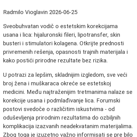
Radmilo Vioglavin
2026-06-25
Sveobuhvatan vodič o estetskim korekcijama
usana i lica: hijaluronski fileri, lipotransfer, skin
busteri i stimulatori kolagena. Otkrijte prednosti
privremenih rešenja, opasnosti trajnih materijala i
kako postići prirodne rezultate bez rizika.
U potrazi za lepšim, skladnijim izgledom, sve veći
broj žena i muškaraca okreće se estetskoj
medicini. Među najtraženijim tretmanima nalaze se
korekcije usana i podmlađivanje lica. Forumski
postovi svedoče o različitim iskustvima - od
oduševljenja prirodnim rezultatima do ozbiljnih
komplikacija izazvanih neadekvatanim materijalima.
Zbog toga je izuzetno važno informisati se pre bilo