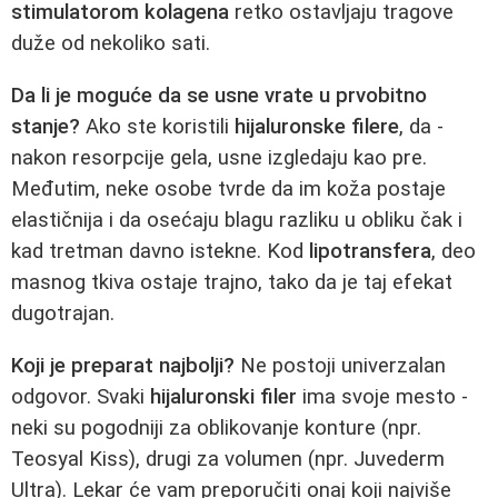
stimulatorom kolagena
retko ostavljaju tragove
duže od nekoliko sati.
Da li je moguće da se usne vrate u prvobitno
stanje?
Ako ste koristili
hijaluronske filere
, da -
nakon resorpcije gela, usne izgledaju kao pre.
Međutim, neke osobe tvrde da im koža postaje
elastičnija i da osećaju blagu razliku u obliku čak i
kad tretman davno istekne. Kod
lipotransfera
, deo
masnog tkiva ostaje trajno, tako da je taj efekat
dugotrajan.
Koji je preparat najbolji?
Ne postoji univerzalan
odgovor. Svaki
hijaluronski filer
ima svoje mesto -
neki su pogodniji za oblikovanje konture (npr.
Teosyal Kiss), drugi za volumen (npr. Juvederm
Ultra). Lekar će vam preporučiti onaj koji najviše