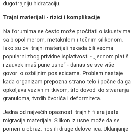
dugotrajniju hidrataciju.
Trajni materijali - rizici i komplikacije
Na forumima se često može pročitati o iskustvima
sa biopolimerom, metakrilom i tečnim silikonom.
Iako su ovi trajni materijali nekada bili veoma
popularni zbog prividne isplativosti - „jednom platiš
i zauvek imaš pune usne“ - danas se sve više
govori o ozbiljnim posledicama. Problem nastaje
kada organizam prepozna strano telo i počne da ga
opkoljava vezivnim tkivom, što dovodi do stvaranja
granuloma, tvrdih čvorića i deformiteta.
Jedna od najvećih opasnosti trajnih filera jeste
migracija materijala. Silikon iz usne može da se
pomeri u obraz, nos ili druge delove lica. Uklanjanje