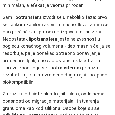
minimalan, a efekat je veoma prirodan.
Sam
lipotransfera
izvodi se u nekoliko faza: prvo
se tankom kanilom aspirira masno tkivo, zatim se
ono prečišćava i potom ubrizgava u ciljnu zonu.
Nedostatak
lipotransfera
jeste neizvesnost u
pogledu konačnog volumena - deo masnih ćelija se
resorbuje, pa je ponekad potrebno ponavljanje
procedure. Ipak, ono što ostane, ostaje trajno.
Upravo zbog toga se
lipotransferom
postižu
rezultati koji su istovremeno dugotrajni i potpuno
biokompatibilni.
Za razliku od sintetskih trajnih filera, ovde nema
opasnosti od migracije materijala ili stvaranja
granuloma kao kod silikona. Osobe koje su se