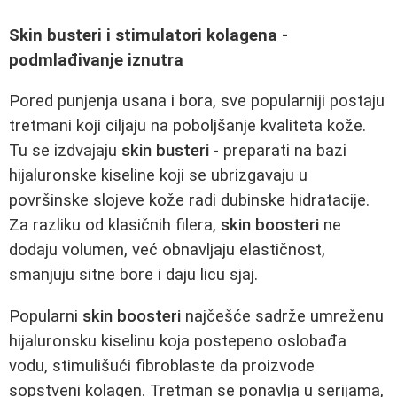
Skin busteri i stimulatori kolagena -
podmlađivanje iznutra
Pored punjenja usana i bora, sve popularniji postaju
tretmani koji ciljaju na poboljšanje kvaliteta kože.
Tu se izdvajaju
skin busteri
- preparati na bazi
hijaluronske kiseline koji se ubrizgavaju u
površinske slojeve kože radi dubinske hidratacije.
Za razliku od klasičnih filera,
skin boosteri
ne
dodaju volumen, već obnavljaju elastičnost,
smanjuju sitne bore i daju licu sjaj.
Popularni
skin boosteri
najčešće sadrže umreženu
hijaluronsku kiselinu koja postepeno oslobađa
vodu, stimulišući fibroblaste da proizvode
sopstveni kolagen. Tretman se ponavlja u serijama,