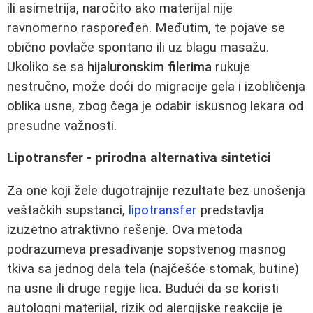
ili asimetrija, naročito ako materijal nije
ravnomerno raspoređen. Međutim, te pojave se
obično povlače spontano ili uz blagu masažu.
Ukoliko se sa
hijaluronskim filerima
rukuje
nestručno, može doći do migracije gela i izobličenja
oblika usne, zbog čega je odabir iskusnog lekara od
presudne važnosti.
Lipotransfer - prirodna alternativa sintetici
Za one koji žele dugotrajnije rezultate bez unošenja
veštačkih supstanci,
lipotransfer
predstavlja
izuzetno atraktivno rešenje. Ova metoda
podrazumeva presađivanje sopstvenog masnog
tkiva sa jednog dela tela (najčešće stomak, butine)
na usne ili druge regije lica. Budući da se koristi
autologni materijal, rizik od alergijske reakcije je