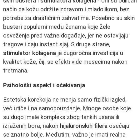
skin bustera
i
stimulatora kolagena
- oni su odličan
način da kožu održite zdravom i mladolikom, bez
potrebe za drastičnim zahvatima. Posebno su
skin
busteri
popularni među ženama koje žele
osveženje pred važne događaje, jer ne ostavljaju
tragove i daju instant sjaj. S druge strane,
stimulator kolagena
je dugoročna investicija u
kvalitet kože, čiji se efekti vide mesecima nakon
tretmana.
Psihološki aspekt i očekivanja
Estetska korekcija ne menja samo fizički izgled,
već utiče i na samopouzdanje. Mnoge osobe koje
su dugo imale kompleks zbog tankih usana ili
izraženih bora, nakon
hijaluronskih filera
osećaju
se znatno bolje. Međutim, važno je imati realna