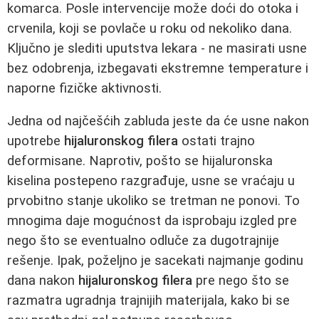
komarca. Posle intervencije može doći do otoka i
crvenila, koji se povlače u roku od nekoliko dana.
Ključno je slediti uputstva lekara - ne masirati usne
bez odobrenja, izbegavati ekstremne temperature i
naporne fizičke aktivnosti.
Jedna od najčešćih zabluda jeste da će usne nakon
upotrebe
hijaluronskog filera
ostati trajno
deformisane. Naprotiv, pošto se hijaluronska
kiselina postepeno razgrađuje, usne se vraćaju u
prvobitno stanje ukoliko se tretman ne ponovi. To
mnogima daje mogućnost da isprobaju izgled pre
nego što se eventualno odluče za dugotrajnije
rešenje. Ipak, poželjno je sacekati najmanje godinu
dana nakon
hijaluronskog filera
pre nego što se
razmatra ugradnja trajnijih materijala, kako bi se