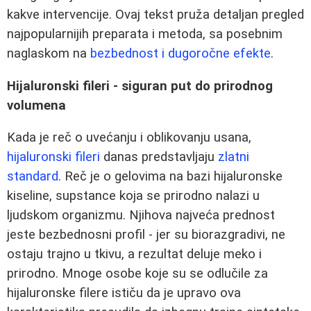
kakve intervencije. Ovaj tekst pruža detaljan pregled
najpopularnijih preparata i metoda, sa posebnim
naglaskom na
bezbednost i dugoročne efekte
.
Hijaluronski fileri - siguran put do prirodnog
volumena
Kada je reč o uvećanju i oblikovanju usana,
hijaluronski fileri
danas predstavljaju
zlatni
standard
. Reč je o gelovima na bazi hijaluronske
kiseline, supstance koja se prirodno nalazi u
ljudskom organizmu. Njihova najveća prednost
jeste bezbednosni profil - jer su biorazgradivi, ne
ostaju trajno u tkivu, a rezultat deluje meko i
prirodno. Mnoge osobe koje su se odlučile za
hijaluronske filere ističu da je upravo ova