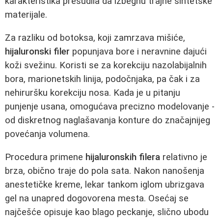
karakteristika presudila da izbegnu trajne sintetske
materijale.
Za razliku od botoksa, koji zamrzava mišiće,
hijaluronski filer
popunjava bore i neravnine dajući
koži svežinu. Koristi se za korekciju nazolabijalnih
bora, marionetskih linija, podočnjaka, pa čak i za
nehiruršku korekciju nosa. Kada je u pitanju
punjenje usana, omogućava precizno modelovanje -
od diskretnog naglašavanja konture do značajnijeg
povećanja volumena.
Procedura primene
hijaluronskih filera
relativno je
brza, obično traje do pola sata. Nakon nanošenja
anestetičke kreme, lekar tankom iglom ubrizgava
gel na unapred dogovorena mesta. Osećaj se
najčešće opisuje kao blago peckanje, slično ubodu