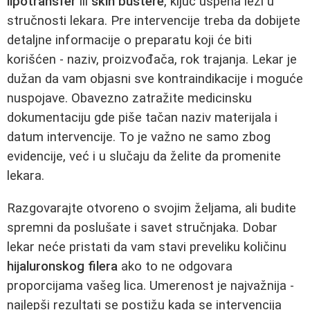
lipotransfer
ili
skin bustere
, ključ uspeha leži u
stručnosti lekara. Pre intervencije treba da dobijete
detaljne informacije o preparatu koji će biti
korišćen - naziv, proizvođača, rok trajanja. Lekar je
dužan da vam objasni sve kontraindikacije i moguće
nuspojave. Obavezno zatražite medicinsku
dokumentaciju gde piše tačan naziv materijala i
datum intervencije. To je važno ne samo zbog
evidencije, već i u slučaju da želite da promenite
lekara.
Razgovarajte otvoreno o svojim željama, ali budite
spremni da poslušate i savet stručnjaka. Dobar
lekar neće pristati da vam stavi preveliku količinu
hijaluronskog filera
ako to ne odgovara
proporcijama vašeg lica. Umerenost je najvažnija -
najlepši rezultati se postižu kada se intervencija