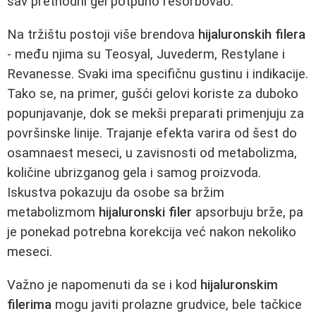
sav prethodni gel potpuno resorbovao.
Na tržištu postoji više brendova
hijaluronskih filera
- među njima su Teosyal, Juvederm, Restylane i
Revanesse. Svaki ima specifičnu gustinu i indikacije.
Tako se, na primer, gušći gelovi koriste za duboko
popunjavanje, dok se mekši preparati primenjuju za
površinske linije. Trajanje efekta varira od šest do
osamnaest meseci, u zavisnosti od metabolizma,
količine ubrizganog gela i samog proizvoda.
Iskustva pokazuju da osobe sa bržim
metabolizmom
hijaluronski filer
apsorbuju brže, pa
je ponekad potrebna korekcija već nakon nekoliko
meseci.
Važno je napomenuti da se i kod
hijaluronskim
filerima
mogu javiti prolazne grudvice, bele tačkice