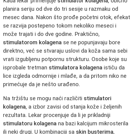
Kada lekar primenjuje
stimulator kolagena
, obično
planira seriju od dve do tri sesije u razmaku od
mesec dana. Nakon što prođe početni otok, efekat
se razvija postepeno tokom nekoliko meseci i
može trajati i do dve godine. Praktično,
stimulatorom kolagena
se ne popunjavaju bore
direktno, već se stvaraju uslovi da koža sama sebi
vrati izgubljenu potpornu strukturu. Osobe koje su
isprobale tretman
stimulatora kolagena
ističu da
lice izgleda odmornije i mlađe, a da pritom niko ne
primećuje da je nešto urađeno.
Na tržištu se mogu naći različiti
stimulatori
kolagena
, a izbor zavisi od stanja kože i željenih
rezultata. Lekar procenjuje da li je prikladniji
stimulatoru kolagena
na bazi kalcijum mikrosterila
ili neki drugi. U kombinaciji sa
skin busterima
,