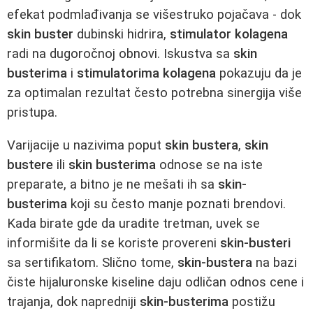
efekat podmlađivanja se višestruko pojačava - dok
skin buster
dubinski hidrira,
stimulator kolagena
radi na dugoročnoj obnovi. Iskustva sa
skin
busterima
i
stimulatorima kolagena
pokazuju da je
za optimalan rezultat često potrebna sinergija više
pristupa.
Varijacije u nazivima poput
skin bustera
,
skin
bustere
ili
skin busterima
odnose se na iste
preparate, a bitno je ne mešati ih sa
skin-
busterima
koji su često manje poznati brendovi.
Kada birate gde da uradite tretman, uvek se
informišite da li se koriste provereni
skin-busteri
sa sertifikatom. Slično tome,
skin-bustera
na bazi
čiste hijaluronske kiseline daju odličan odnos cene i
trajanja, dok napredniji
skin-busterima
postižu