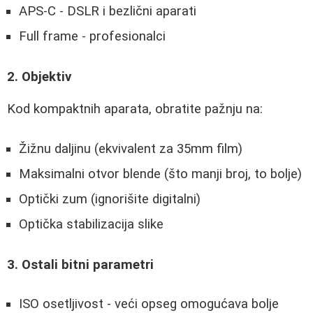
APS-C - DSLR i bezlični aparati
Full frame - profesionalci
2. Objektiv
Kod kompaktnih aparata, obratite pažnju na:
Žižnu daljinu (ekvivalent za 35mm film)
Maksimalni otvor blende (što manji broj, to bolje)
Optički zum (ignorišite digitalni)
Optička stabilizacija slike
3. Ostali bitni parametri
ISO osetljivost - veći opseg omogućava bolje