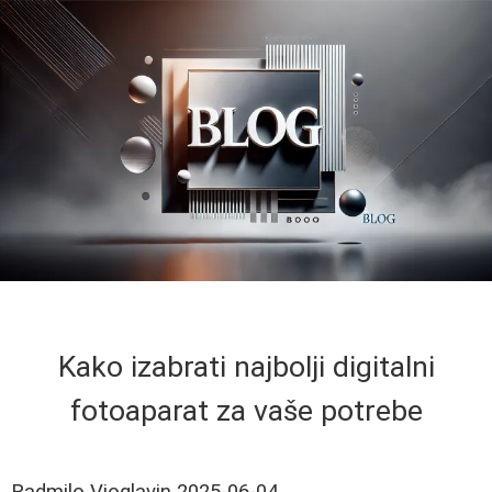
Kako izabrati najbolji digitalni
fotoaparat za vaše potrebe
Radmilo Vioglavin
2025-06-04