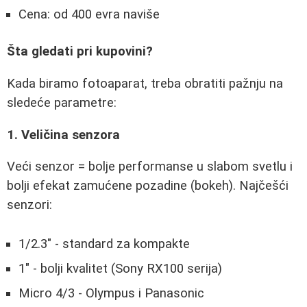
Cena: od 400 evra naviše
Šta gledati pri kupovini?
Kada biramo fotoaparat, treba obratiti pažnju na
sledeće parametre:
1. Veličina senzora
Veći senzor = bolje performanse u slabom svetlu i
bolji efekat zamućene pozadine (bokeh). Najčešći
senzori:
1/2.3" - standard za kompakte
1" - bolji kvalitet (Sony RX100 serija)
Micro 4/3 - Olympus i Panasonic