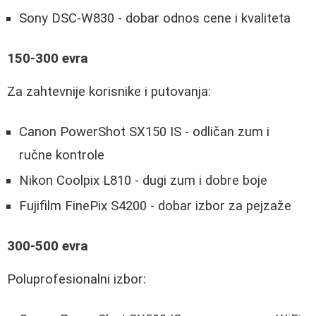
Sony DSC-W830 - dobar odnos cene i kvaliteta
150-300 evra
Za zahtevnije korisnike i putovanja:
Canon PowerShot SX150 IS - odličan zum i
ručne kontrole
Nikon Coolpix L810 - dugi zum i dobre boje
Fujifilm FinePix S4200 - dobar izbor za pejzaže
300-500 evra
Poluprofesionalni izbor: