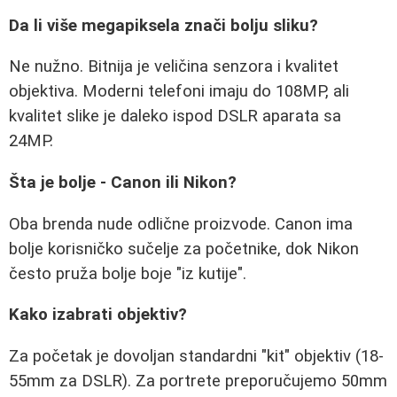
Da li više megapiksela znači bolju sliku?
Ne nužno. Bitnija je veličina senzora i kvalitet
objektiva. Moderni telefoni imaju do 108MP, ali
kvalitet slike je daleko ispod DSLR aparata sa
24MP.
Šta je bolje - Canon ili Nikon?
Oba brenda nude odlične proizvode. Canon ima
bolje korisničko sučelje za početnike, dok Nikon
često pruža bolje boje "iz kutije".
Kako izabrati objektiv?
Za početak je dovoljan standardni "kit" objektiv (18-
55mm za DSLR). Za portrete preporučujemo 50mm