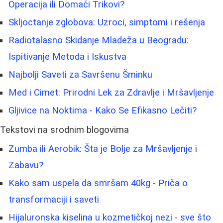
Operacija ili Domaći Trikovi?
Skljoctanje zglobova: Uzroci, simptomi i rešenja
Radiotalasno Skidanje Mladeža u Beogradu:
Ispitivanje Metoda i Iskustva
Najbolji Saveti za Savršenu Šminku
Med i Cimet: Prirodni Lek za Zdravlje i Mršavljenje
Gljivice na Noktima - Kako Se Efikasno Lečiti?
Tekstovi na srodnim blogovima
Zumba ili Aerobik: Šta je Bolje za Mršavljenje i
Zabavu?
Kako sam uspela da smršam 40kg - Priča o
transformaciji i saveti
Hijaluronska kiselina u kozmetičkoj nezi - sve što