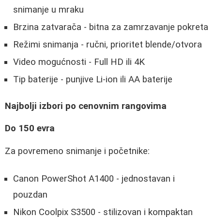
snimanje u mraku
Brzina zatvarača - bitna za zamrzavanje pokreta
Režimi snimanja - ručni, prioritet blende/otvora
Video mogućnosti - Full HD ili 4K
Tip baterije - punjive Li-ion ili AA baterije
Najbolji izbori po cenovnim rangovima
Do 150 evra
Za povremeno snimanje i početnike:
Canon PowerShot A1400 - jednostavan i
pouzdan
Nikon Coolpix S3500 - stilizovan i kompaktan