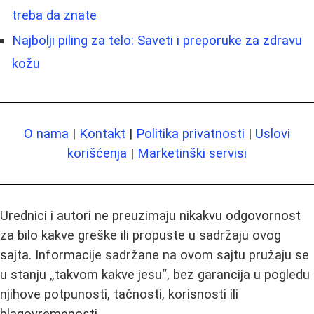
treba da znate
Najbolji piling za telo: Saveti i preporuke za zdravu
kožu
O nama
|
Kontakt
|
Politika privatnosti
|
Uslovi
korišćenja
|
Marketinški servisi
Urednici i autori ne preuzimaju nikakvu odgovornost
za bilo kakve greške ili propuste u sadržaju ovog
sajta. Informacije sadržane na ovom sajtu pružaju se
u stanju „takvom kakve jesu“, bez garancija u pogledu
njihove potpunosti, tačnosti, korisnosti ili
blagovremenosti.