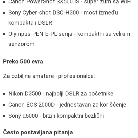
Canon PowerShot SX500 IS - super zum sa WiFi
Sony Cyber-shot DSC-H300 - most između
kompakta i DSLR
Olympus PEN E-PL serija - kompaktni sa velikim
senzorom
Preko 500 evra
Za ozbiljne amatere i profesionalce:
Nikon D3500 - najbolji DSLR za početnike
Canon EOS 2000D - jednostavan za korišćenje
Sony α6000 - brzi i kompaktni bezlični
Često postavljana pitanja