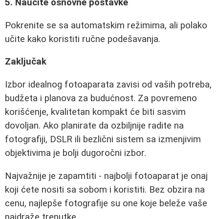
5. Naučite osnovne postavke
Pokrenite se sa automatskim režimima, ali polako
učite kako koristiti ručne podešavanja.
Zaključak
Izbor idealnog fotoaparata zavisi od vaših potreba,
budžeta i planova za budućnost. Za povremeno
korišćenje, kvalitetan kompakt će biti sasvim
dovoljan. Ako planirate da ozbiljnije radite na
fotografiji, DSLR ili bezlični sistem sa izmenjivim
objektivima je bolji dugoročni izbor.
Najvažnije je zapamtiti - najbolji fotoaparat je onaj
koji ćete nositi sa sobom i koristiti. Bez obzira na
cenu, najlepše fotografije su one koje beleže vaše
najdraže trenutke.