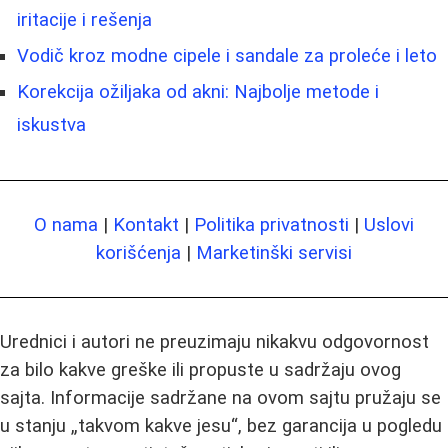
iritacije i rešenja
Vodič kroz modne cipele i sandale za proleće i leto
Korekcija ožiljaka od akni: Najbolje metode i
iskustva
O nama
|
Kontakt
|
Politika privatnosti
|
Uslovi
korišćenja
|
Marketinški servisi
Urednici i autori ne preuzimaju nikakvu odgovornost
za bilo kakve greške ili propuste u sadržaju ovog
sajta. Informacije sadržane na ovom sajtu pružaju se
u stanju „takvom kakve jesu“, bez garancija u pogledu