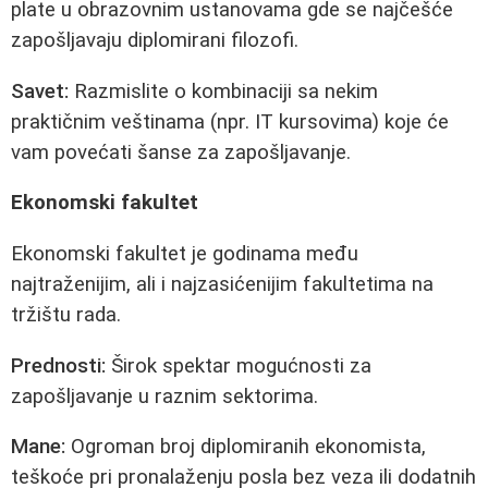
plate u obrazovnim ustanovama gde se najčešće
zapošljavaju diplomirani filozofi.
Savet:
Razmislite o kombinaciji sa nekim
praktičnim veštinama (npr. IT kursovima) koje će
vam povećati šanse za zapošljavanje.
Ekonomski fakultet
Ekonomski fakultet je godinama među
najtraženijim, ali i najzasićenijim fakultetima na
tržištu rada.
Prednosti:
Širok spektar mogućnosti za
zapošljavanje u raznim sektorima.
Mane:
Ogroman broj diplomiranih ekonomista,
teškoće pri pronalaženju posla bez veza ili dodatnih