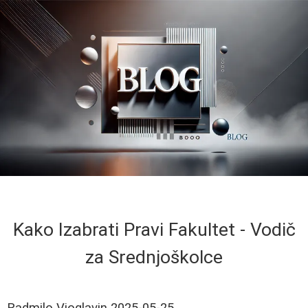
Kako Izabrati Pravi Fakultet - Vodič
za Srednjoškolce
Radmilo Vioglavin
2025-05-25