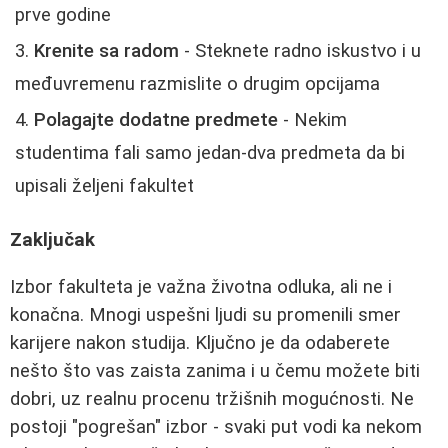
prve godine
Krenite sa radom
- Steknete radno iskustvo i u
međuvremenu razmislite o drugim opcijama
Polagajte dodatne predmete
- Nekim
studentima fali samo jedan-dva predmeta da bi
upisali željeni fakultet
Zaključak
Izbor fakulteta je važna životna odluka, ali ne i
konačna. Mnogi uspešni ljudi su promenili smer
karijere nakon studija. Ključno je da odaberete
nešto što vas zaista zanima i u čemu možete biti
dobri, uz realnu procenu tržišnih mogućnosti. Ne
postoji "pogrešan" izbor - svaki put vodi ka nekom