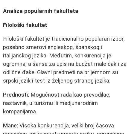
Analiza popularnih fakulteta
Filološki fakultet
Filološki fakultet je tradicionalno popularan izbor,
posebno smerovi engleskog, španskog i
italijanskog jezika. Međutim, konkurencija je
ogromna, a šanse za upis na budžet male čak i za
odlične đake. Glavni predmeti na prijemnom su
srpski jezik i test iz željenog stranog jezika.
Prednosti:
Mogućnost rada kao prevodilac,
nastavnik, u turizmu ili medjunarodnim
kompanijama.
Mane:
Visoka konkurencija, veliki broj časova
posvećen književnosti umesto jeziku, ograničene