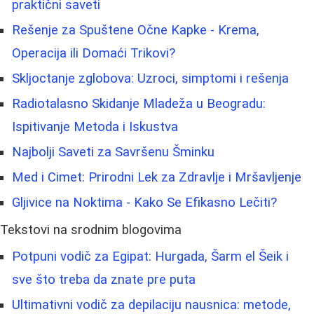
praktični saveti
Rešenje za Spuštene Očne Kapke - Krema,
Operacija ili Domaći Trikovi?
Skljoctanje zglobova: Uzroci, simptomi i rešenja
Radiotalasno Skidanje Mladeža u Beogradu:
Ispitivanje Metoda i Iskustva
Najbolji Saveti za Savršenu Šminku
Med i Cimet: Prirodni Lek za Zdravlje i Mršavljenje
Gljivice na Noktima - Kako Se Efikasno Lečiti?
Tekstovi na srodnim blogovima
Potpuni vodič za Egipat: Hurgada, Šarm el Šeik i
sve što treba da znate pre puta
Ultimativni vodič za depilaciju nausnica: metode,