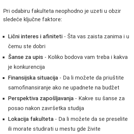
Pri odabiru fakulteta neophodno je uzeti u obzir
sledeće ključne faktore:
Lični interes i afiniteti
- Šta vas zaista zanima i u
čemu ste dobri
Šanse za upis
- Koliko bodova vam treba i kakva
je konkurencija
Finansijska situacija
- Da li možete da priuštite
samofinansiranje ako ne upadnete na budžet
Perspektiva zapošljavanja
- Kakve su šanse za
posao nakon završetka studija
Lokacija fakulteta
- Da li možete da se preselite
ili morate studirati u mestu gde živite