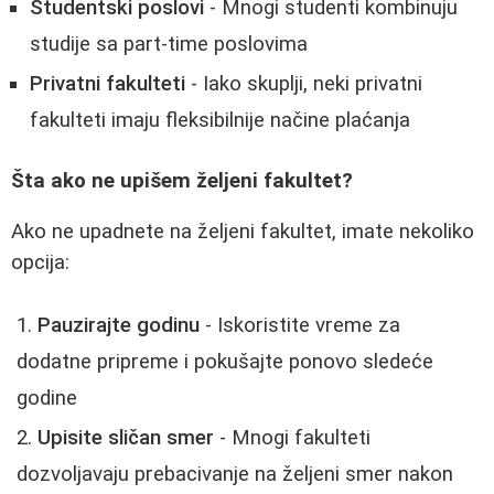
Studentski poslovi
- Mnogi studenti kombinuju
studije sa part-time poslovima
Privatni fakulteti
- Iako skuplji, neki privatni
fakulteti imaju fleksibilnije načine plaćanja
Šta ako ne upišem željeni fakultet?
Ako ne upadnete na željeni fakultet, imate nekoliko
opcija:
Pauzirajte godinu
- Iskoristite vreme za
dodatne pripreme i pokušajte ponovo sledeće
godine
Upisite sličan smer
- Mnogi fakulteti
dozvoljavaju prebacivanje na željeni smer nakon