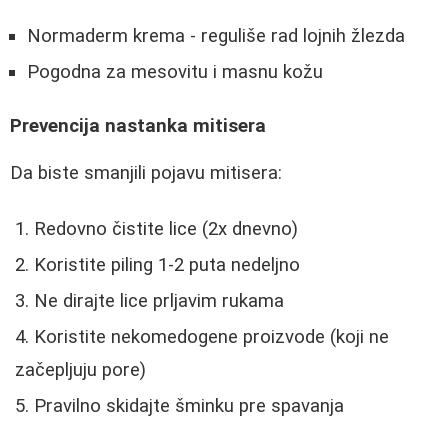
Normaderm krema - reguliše rad lojnih žlezda
Pogodna za mesovitu i masnu kožu
Prevencija nastanka mitisera
Da biste smanjili pojavu mitisera:
Redovno čistite lice (2x dnevno)
Koristite piling 1-2 puta nedeljno
Ne dirajte lice prljavim rukama
Koristite nekomedogene proizvode (koji ne
začepljuju pore)
Pravilno skidajte šminku pre spavanja