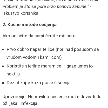
Problem je što se pore brzo ponovo zapune."
-
iskustvo korisnika
2. Kućne metode cedjenja
Ako odlučite da sami čistite mitisere:
Prvo dobro naparite lice (npr. nad posudom sa
vrućom vodom i kamilicom)
Koristite sterilne maramice ili gaze umesto
noktiju
Dezinfikujte kožu posle čišćenja
Upozorenje:
Nepravilno cedjenje može dovesti do
ožiljaka i infekcija!