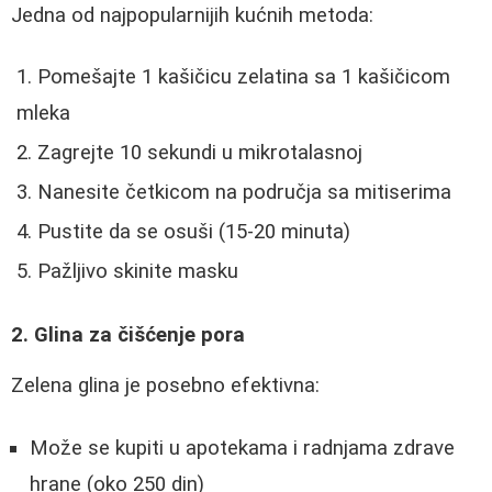
Jedna od najpopularnijih kućnih metoda:
Pomešajte 1 kašičicu zelatina sa 1 kašičicom
mleka
Zagrejte 10 sekundi u mikrotalasnoj
Nanesite četkicom na područja sa mitiserima
Pustite da se osuši (15-20 minuta)
Pažljivo skinite masku
2. Glina za čišćenje pora
Zelena glina je posebno efektivna:
Može se kupiti u apotekama i radnjama zdrave
hrane (oko 250 din)