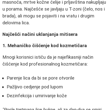
masnoća, mrtve kožne ćelije i prljavština nakupljaju
u porama. Najčešće se javljaju u T-zoni (čelo, nos i
brada), ali mogu se pojaviti i na vratu i drugim
delovima lica.
Najčešći načini uklanjanja mitisera
1. Mehaničko čišćenje kod kozmetičara
Mnogi korisnici ističu da je najefikasniji način
čišćenje kod profesionalnog kozmetičara:
Parenje lica da bi se pore otvorile
Pažljivo cedjenje pod lupom
Dezinfekcija i umirivanje kože
"Posle tretmana lice bukne, ali za dan-dva se smiri.