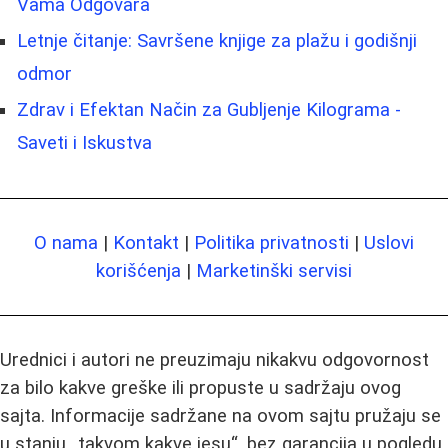
Vama Odgovara
Letnje čitanje: Savršene knjige za plažu i godišnji
odmor
Zdrav i Efektan Način za Gubljenje Kilograma -
Saveti i Iskustva
O nama
|
Kontakt
|
Politika privatnosti
|
Uslovi
korišćenja
|
Marketinški servisi
Urednici i autori ne preuzimaju nikakvu odgovornost
za bilo kakve greške ili propuste u sadržaju ovog
sajta. Informacije sadržane na ovom sajtu pružaju se
u stanju „takvom kakve jesu“, bez garancija u pogledu