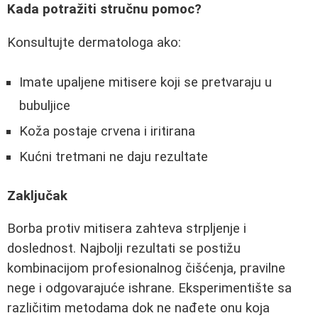
Kada potražiti stručnu pomoc?
Konsultujte dermatologa ako:
Imate upaljene mitisere koji se pretvaraju u
bubuljice
Koža postaje crvena i iritirana
Kućni tretmani ne daju rezultate
Zaključak
Borba protiv mitisera zahteva strpljenje i
doslednost. Najbolji rezultati se postižu
kombinacijom profesionalnog čišćenja, pravilne
nege i odgovarajuće ishrane. Eksperimentište sa
različitim metodama dok ne nađete onu koja