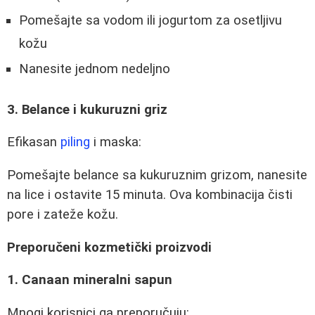
Pomešajte sa vodom ili jogurtom za osetljivu
kožu
Nanesite jednom nedeljno
3. Belance i kukuruzni griz
Efikasan
piling
i maska:
Pomešajte belance sa kukuruznim grizom, nanesite
na lice i ostavite 15 minuta. Ova kombinacija čisti
pore i zateže kožu.
Preporučeni kozmetički proizvodi
1. Canaan mineralni sapun
Mnogi korisnici ga preporučuju: