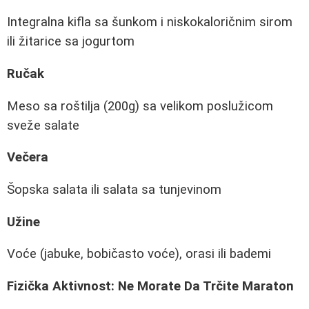
Integralna kifla sa šunkom i niskokaloričnim sirom
ili žitarice sa jogurtom
Ručak
Meso sa roštilja (200g) sa velikom poslužicom
sveže salate
Večera
Šopska salata ili salata sa tunjevinom
Užine
Voće (jabuke, bobičasto voće), orasi ili bademi
Fizička Aktivnost: Ne Morate Da Trčite Maraton