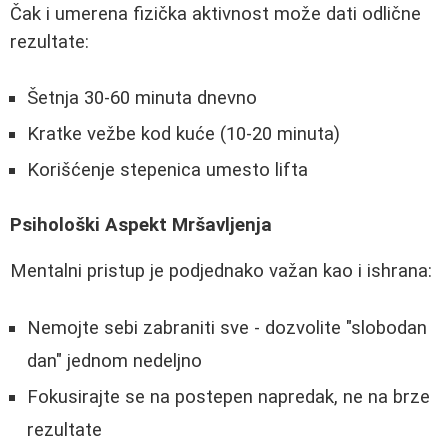
Čak i umerena fizička aktivnost može dati odlične
rezultate:
Šetnja 30-60 minuta dnevno
Kratke vežbe kod kuće (10-20 minuta)
Korišćenje stepenica umesto lifta
Psihološki Aspekt Mršavljenja
Mentalni pristup je podjednako važan kao i ishrana:
Nemojte sebi zabraniti sve - dozvolite "slobodan
dan" jednom nedeljno
Fokusirajte se na postepen napredak, ne na brze
rezultate