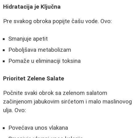
Hidratacija je Ključna
Pre svakog obroka popijte čašu vode. Ovo:
Smanjuje apetit
Poboljšava metabolizam
Pomaže u eliminaciji toksina
Prioritet Zelene Salate
Počnite svaki obrok sa zelenom salatom
začinjenom jabukovim sirćetom i malo maslinovog
ulja. Ovo:
Povećava unos vlakana