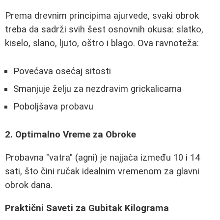
Prema drevnim principima ajurvede, svaki obrok
treba da sadrži svih šest osnovnih okusa: slatko,
kiselo, slano, ljuto, oštro i blago. Ova ravnoteža:
Povećava osećaj sitosti
Smanjuje želju za nezdravim grickalicama
Poboljšava probavu
2. Optimalno Vreme za Obroke
Probavna "vatra" (agni) je najjača između 10 i 14
sati, što čini ručak idealnim vremenom za glavni
obrok dana.
Praktični Saveti za Gubitak Kilograma