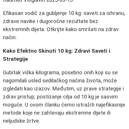
Efikasan vodič za gubljenje 10 kg: saveti za ishranu,
zdrave navike i dugoročne rezultate bez
ekstremnih dijeta. Otkrijte kako smršati na zdrav
način.
Kako Efektno Skinuti 10 kg: Zdravi Saveti i
Strategije
Gubitak viška kilograma, posebno onih koji su se
nagomilali usled sedilačkog načina života, može
izgledati kao izazov. Međutim, uz prave strategije i
zdrav pristup, postizanje cilja od 10 kg je sasvim
moguće. U ovom članku ćemo istražiti najefikasnije
metode koje ne zahtevaju ekstremne dijete ili
neljudske žrtve.