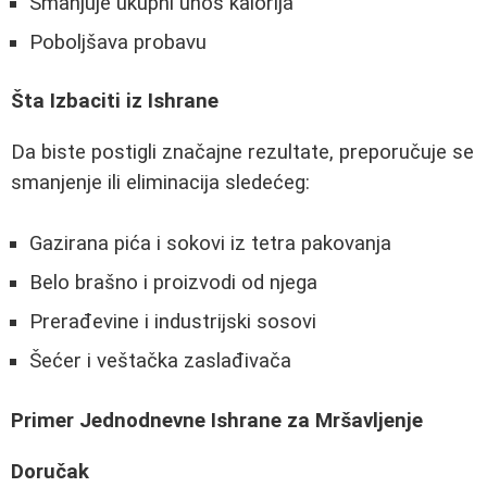
Smanjuje ukupni unos kalorija
Poboljšava probavu
Šta Izbaciti iz Ishrane
Da biste postigli značajne rezultate, preporučuje se
smanjenje ili eliminacija sledećeg:
Gazirana pića i sokovi iz tetra pakovanja
Belo brašno i proizvodi od njega
Prerađevine i industrijski sosovi
Šećer i veštačka zaslađivača
Primer Jednodnevne Ishrane za Mršavljenje
Doručak