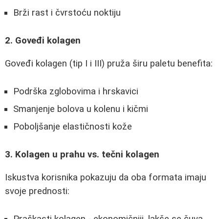
Brži rast i čvrstoću noktiju
2. Goveđi kolagen
Goveđi kolagen (tip I i III) pruža širu paletu benefita:
Podrška zglobovima i hrskavici
Smanjenje bolova u kolenu i kičmi
Poboljšanje elastičnosti kože
3. Kolagen u prahu vs. tečni kolagen
Iskustva korisnika pokazuju da oba formata imaju
svoje prednosti:
Praškasti kolagen - ekonomičniji, lakše se čuva