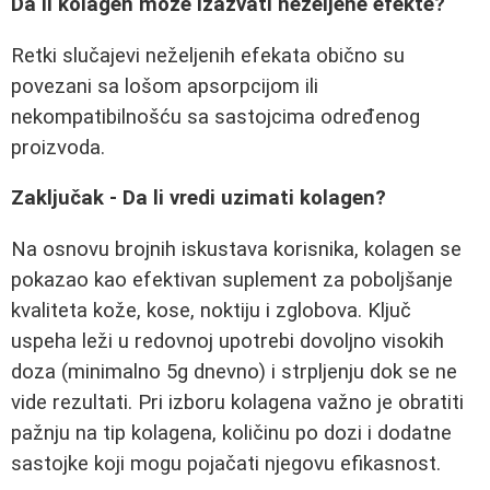
Da li kolagen može izazvati neželjene efekte?
Retki slučajevi neželjenih efekata obično su
povezani sa lošom apsorpcijom ili
nekompatibilnošću sa sastojcima određenog
proizvoda.
Zaključak - Da li vredi uzimati kolagen?
Na osnovu brojnih iskustava korisnika, kolagen se
pokazao kao efektivan suplement za poboljšanje
kvaliteta kože, kose, noktiju i zglobova. Ključ
uspeha leži u redovnoj upotrebi dovoljno visokih
doza (minimalno 5g dnevno) i strpljenju dok se ne
vide rezultati. Pri izboru kolagena važno je obratiti
pažnju na tip kolagena, količinu po dozi i dodatne
sastojke koji mogu pojačati njegovu efikasnost.