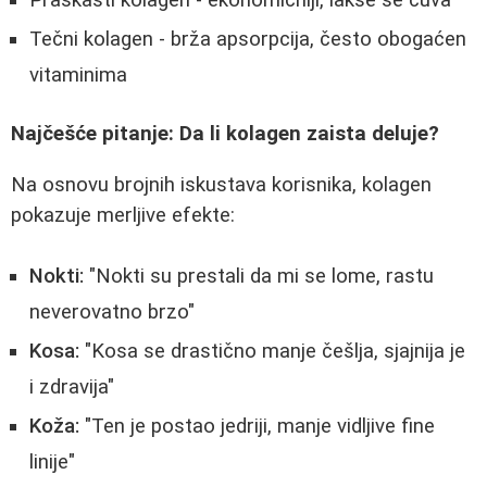
Tečni kolagen - brža apsorpcija, često obogaćen
vitaminima
Najčešće pitanje: Da li kolagen zaista deluje?
Na osnovu brojnih iskustava korisnika, kolagen
pokazuje merljive efekte:
Nokti:
"Nokti su prestali da mi se lome, rastu
neverovatno brzo"
Kosa:
"Kosa se drastično manje češlja, sjajnija je
i zdravija"
Koža:
"Ten je postao jedriji, manje vidljive fine
linije"