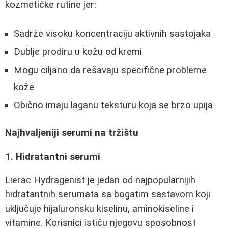
kozmetičke rutine jer:
Sadrže visoku koncentraciju aktivnih sastojaka
Dublje prodiru u kožu od kremi
Mogu ciljano da rešavaju specifične probleme
kože
Obično imaju laganu teksturu koja se brzo upija
Najhvaljeniji serumi na tržištu
1. Hidratantni serumi
Lierac Hydragenist je jedan od najpopularnijih
hidratantnih serumata sa bogatim sastavom koji
uključuje hijaluronsku kiselinu, aminokiseline i
vitamine. Korisnici ističu njegovu sposobnost