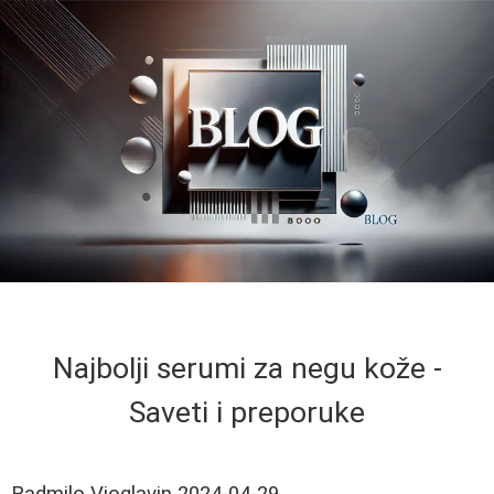
Najbolji serumi za negu kože -
Saveti i preporuke
Radmilo Vioglavin
2024-04-29