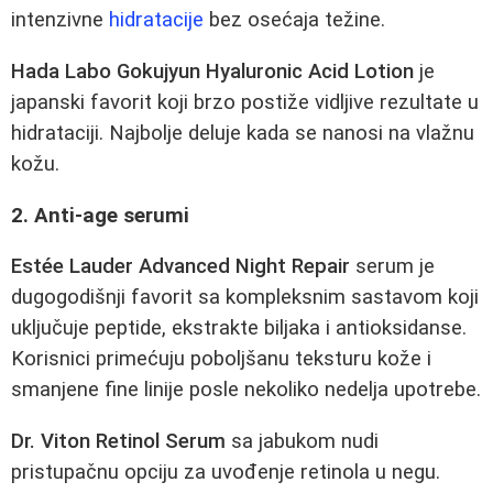
intenzivne
hidratacije
bez osećaja težine.
Hada Labo Gokujyun Hyaluronic Acid Lotion
je
japanski favorit koji brzo postiže vidljive rezultate u
hidrataciji. Najbolje deluje kada se nanosi na vlažnu
kožu.
2. Anti-age serumi
Estée Lauder Advanced Night Repair
serum je
dugogodišnji favorit sa kompleksnim sastavom koji
uključuje peptide, ekstrakte biljaka i antioksidanse.
Korisnici primećuju poboljšanu teksturu kože i
smanjene fine linije posle nekoliko nedelja upotrebe.
Dr. Viton Retinol Serum
sa jabukom nudi
pristupačnu opciju za uvođenje retinola u negu.