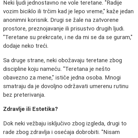
Neki ljudi jednostavno ne vole teretane. "Radije
vozim biciklo ili trčim kad je lepo vreme," kaže jedan
anonimni korisnik. Drugi se žale na zatvorene
prostore, preznojavanje ili prisustvo drugih ljudi.
"Teretane su prekrcate, i ne da mi se da se guram,"
dodaje neko treći.
Sa druge strane, neki obožavaju teretane zbog
discipline koju nameću. "Teretana je nešto
obavezno za mene," ističe jedna osoba. Mnogi
smatraju da je dovoljno održavati umerenu rutinu
bez preterivanja.
Zdravlje ili Estetika?
Dok neki vežbaju isključivo zbog izgleda, drugi to
rade zbog zdravlja i osećaja dobrobiti. "Nisam