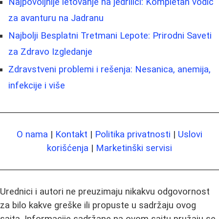
Najpovoljnije letovanje na jedrilici: Kompletan vodič
za avanturu na Jadranu
Najbolji Besplatni Tretmani Lepote: Prirodni Saveti
za Zdravo Izgledanje
Zdravstveni problemi i rešenja: Nesanica, anemija,
infekcije i više
O nama
|
Kontakt
|
Politika privatnosti
|
Uslovi
korišćenja
|
Marketinški servisi
Urednici i autori ne preuzimaju nikakvu odgovornost
za bilo kakve greške ili propuste u sadržaju ovog
sajta. Informacije sadržane na ovom sajtu pružaju se