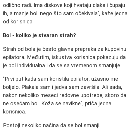
odlično radi. Ima diskove koji hvataju dlake i čupaju
ih, a manje boli nego što sam očekivala", kaže jedna
od korisnica.
Bol - koliko je stvaran strah?
Strah od bola je često glavna prepreka za kupovinu
epilatora. Međutim, iskustva korisnica pokazuju da
je bol individualna i da se sa vremenom smanjuje.
"Prvi put kada sam koristila epilator, užasno me
boljelo. Plakala sam i jedva sam završila. Ali sada,
nakon nekoliko meseci redovne upotrebe, skoro da
ne osećam bol. Koža se navikne", priča jedna
korisnica.
Postoji nekoliko načina da se bol smanji: