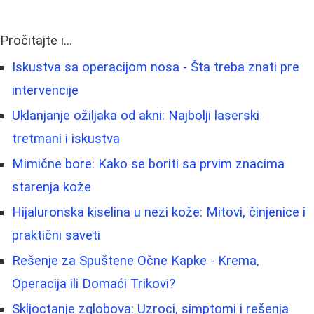
Pročitajte i...
Iskustva sa operacijom nosa - Šta treba znati pre
intervencije
Uklanjanje ožiljaka od akni: Najbolji laserski
tretmani i iskustva
Mimične bore: Kako se boriti sa prvim znacima
starenja kože
Hijaluronska kiselina u nezi kože: Mitovi, činjenice i
praktični saveti
Rešenje za Spuštene Očne Kapke - Krema,
Operacija ili Domaći Trikovi?
Skljoctanje zglobova: Uzroci, simptomi i rešenja