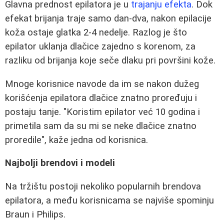
Glavna prednost epilatora je u
trajanju efekta
. Dok
efekat brijanja traje samo dan-dva, nakon epilacije
koža ostaje glatka 2-4 nedelje. Razlog je što
epilator uklanja dlačice zajedno s korenom, za
razliku od brijanja koje seče dlaku pri površini kože.
Mnoge korisnice navode da im se nakon dužeg
korišćenja epilatora dlačice znatno proređuju i
postaju tanje. "Koristim epilator već 10 godina i
primetila sam da su mi se neke dlačice znatno
proredile", kaže jedna od korisnica.
Najbolji brendovi i modeli
Na tržištu postoji nekoliko popularnih brendova
epilatora, a među korisnicama se najviše spominju
Braun i Philips.