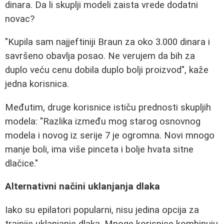
dinara. Da li skuplji modeli zaista vrede dodatni
novac?
"Kupila sam najjeftiniji Braun za oko 3.000 dinara i
savršeno obavlja posao. Ne verujem da bih za
duplo veću cenu dobila duplo bolji proizvod", kaže
jedna korisnica.
Međutim, druge korisnice ističu prednosti skupljih
modela: "Razlika između mog starog osnovnog
modela i novog iz serije 7 je ogromna. Novi mnogo
manje boli, ima više pinceta i bolje hvata sitne
dlačice."
Alternativni načini uklanjanja dlaka
Iako su epilatori popularni, nisu jedina opcija za