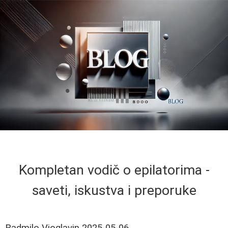
Kompletan vodič o epilatorima -
saveti, iskustva i preporuke
Radmilo Vioglavin
2025-05-06