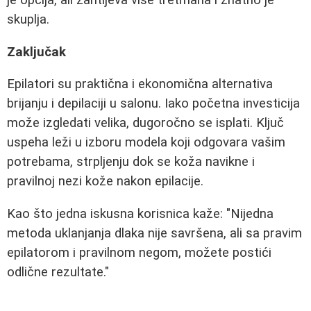
je opcija, ali zahtijeva više tretmana i znatno je
skuplja.
Zaključak
Epilatori su praktična i ekonomična alternativa
brijanju i depilaciji u salonu. Iako početna investicija
može izgledati velika, dugoročno se isplati. Ključ
uspeha leži u izboru modela koji odgovara vašim
potrebama, strpljenju dok se koža navikne i
pravilnoj nezi kože nakon epilacije.
Kao što jedna iskusna korisnica kaže: "Nijedna
metoda uklanjanja dlaka nije savršena, ali sa pravim
epilatorom i pravilnom negom, možete postići
odlične rezultate."