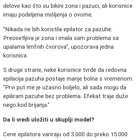
delove kao što su bikini zona i pazuci, ali korisnice
imaju podeljena mišljenja o ovome.
"Nikada ne bih koristila epilator za pazuhe.
Preosetljiva je zona i imala sam problema sa
upalama limfnih čvorova", upozorava jedna
korisnica.
S druge strane, neke korisnice tvrde da redovna
epilacija pazuha postaje manje bolna s vremenom:
"Prvi put me je užasno boljelo, ali sada mogu da
epiliram pazuhe bez problema. Efekat traje duže
nego kod brijanja."
Da li vredi uložiti u skuplji model?
Cene epilatora variraju od 3.000 do preko 15.000