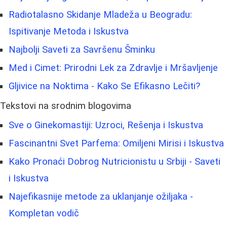
Radiotalasno Skidanje Mladeža u Beogradu:
Ispitivanje Metoda i Iskustva
Najbolji Saveti za Savršenu Šminku
Med i Cimet: Prirodni Lek za Zdravlje i Mršavljenje
Gljivice na Noktima - Kako Se Efikasno Lečiti?
Tekstovi na srodnim blogovima
Sve o Ginekomastiji: Uzroci, Rešenja i Iskustva
Fascinantni Svet Parfema: Omiljeni Mirisi i Iskustva
Kako Pronaći Dobrog Nutricionistu u Srbiji - Saveti
i Iskustva
Najefikasnije metode za uklanjanje ožiljaka -
Kompletan vodič