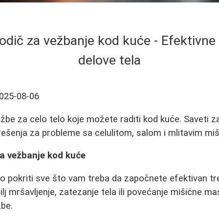
dič za vežbanje kod kuće - Efektivne
delove tela
025-08-06
ežbe za celo telo koje možete raditi kod kuće. Saveti z
rešenja za probleme sa celulitom, salom i mlitavim miš
a vežbanje kod kuće
 pokriti sve što vam treba da započnete efektivan tr
cilj mršavljenje, zatezanje tela ili povećanje mišićne m
žbe.