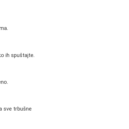
ima.
o ih spuštajte.
eno.
ra sve trbušne