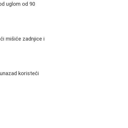
pod uglom od 90
ći mišiće zadnjice i
 unazad koristeći