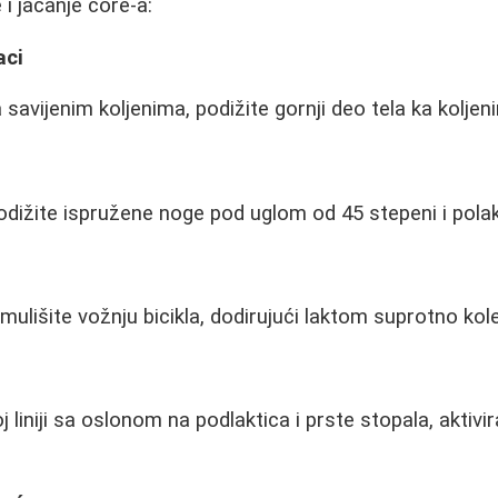
i jačanje core-a:
aci
savijenim koljenima, podižite gornji deo tela ka koljen
odižite ispružene noge pod uglom od 45 stepeni i polak
mulišite vožnju bicikla, dodirujući laktom suprotno kol
j liniji sa oslonom na podlaktica i prste stopala, aktivi