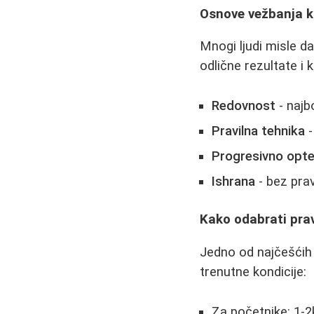
Osnove vežbanja 
Mnogi ljudi misle da
odlične rezultate i
Redovnost
- najb
Pravilna tehnika
-
Progresivno opte
Ishrana
- bez prav
Kako odabrati pra
Jedno od najčešćih p
trenutne kondicije:
Za početnike: 1-2k