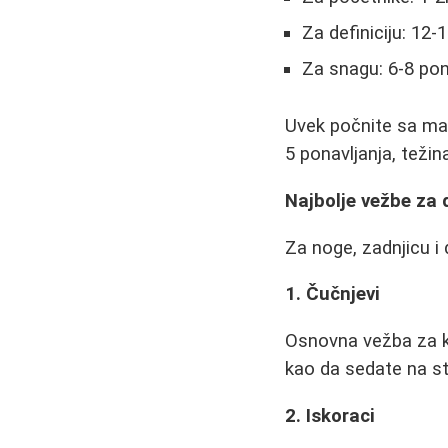
Za definiciju: 12
Za snagu: 6-8 po
Uvek počnite sa ma
5 ponavljanja, težina
Najbolje vežbe za 
Za noge, zadnjicu i 
1. Čučnjevi
Osnovna vežba za kv
kao da sedate na st
2. Iskoraci