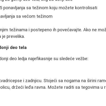
-15 ponavljanja sa težinom koju možete kontrolisati
navljanja sa većom težinom
njim težinama i postepeno ih povećavajte. Ako ne može
 je prevelika.
donji deo tela
donji deo ledja najefikasnije su sledeće vežbe:
adricepse i zadnjicu. Stojeći sa nogama na širini ram
olicu, držeći leđa ravna. Možete raditi sa tegovima u r