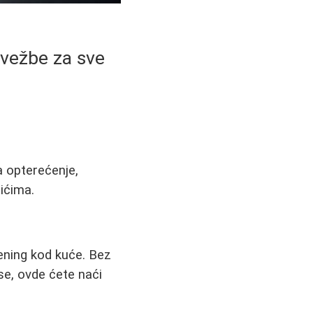
 vežbe za sve
a opterećenje,
ićima.
ening kod kuće. Bez
ase, ovde ćete naći