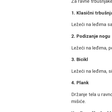
Za ravne trbušnjake 
1. Klasični trbušnj
Ležeći na leđima sa 
2. Podizanje nogu
Ležeći na leđima, p
3. Bicikl
Ležeći na leđima, si
4. Plank
Držanje tela u ravno
mišiće.