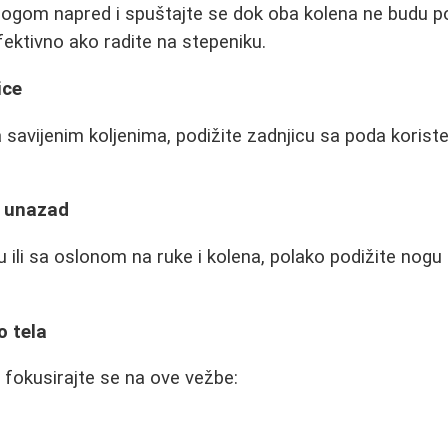
nogom napred i spuštajte se dok oba kolena ne budu 
ektivno ako radite na stepeniku.
ice
 savijenim koljenima, podižite zadnjicu sa poda koriste
e unazad
 ili sa oslonom na ruke i kolena, polako podižite nogu
o tela
a fokusirajte se na ove vežbe: