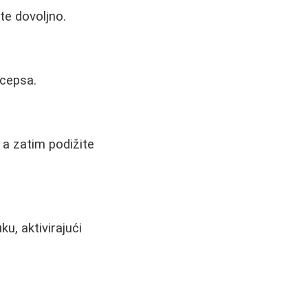
te dovoljno.
icepsa.
, a zatim podižite
u, aktivirajući