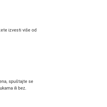
te izvesti više od
ena, spuštajte se
ukama ili bez.