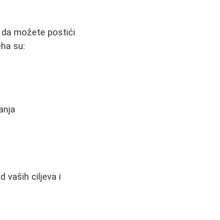
je da možete postići
eha su:
anja
 vaših ciljeva i