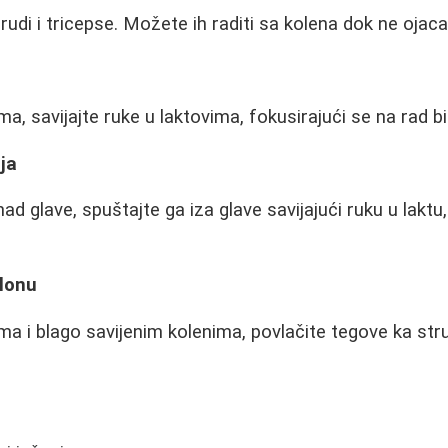
udi i tricepse. Možete ih raditi sa kolena dok ne ojaca
a, savijajte ruke u laktovima, fokusirajući se na rad b
ija
d glave, spuštajte ga iza glave savijajući ruku u laktu
klonu
a i blago savijenim kolenima, povlačite tegove ka struk