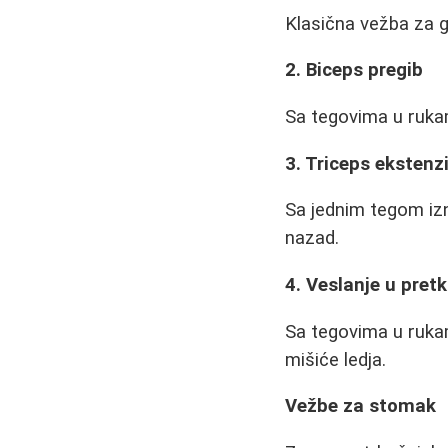
Klasična vežba za gr
2. Biceps pregib
Sa tegovima u rukam
3. Triceps ekstenz
Sa jednim tegom izna
nazad.
4. Veslanje u pret
Sa tegovima u rukam
mišiće ledja.
Vežbe za stomak