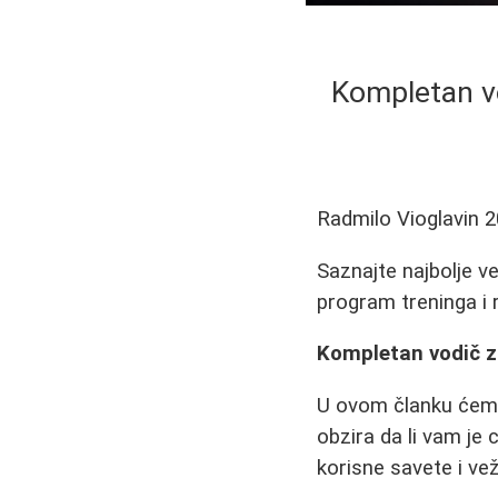
Kompletan vo
Radmilo Vioglavin
2
Saznajte najbolje v
program treninga i 
Kompletan vodič z
U ovom članku ćemo
obzira da li vam je 
korisne savete i ve