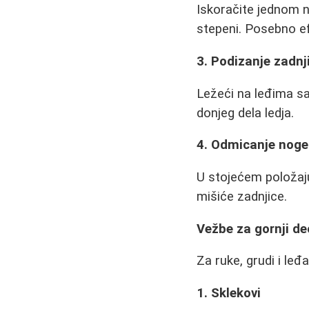
Iskoračite jednom 
stepeni. Posebno ef
3. Podizanje zadnj
Ležeći na leđima sa
donjeg dela ledja.
4. Odmicanje nog
U stojećem položaju
mišiće zadnjice.
Vežbe za gornji de
Za ruke, grudi i leđ
1. Sklekovi