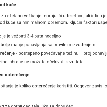
kod kuće
 za efektno vežbanje moraju ići u teretanu, ali istina 
 kod kuće sa minimalnom opremom. Ključni faktori usp
olje je vežbati 3-4 puta nedeljno
 bolje manje ponavljanja sa pravilnim izvođenjem
rećenje
- postepeno povećavajte težinu ili broj ponavlj
ilne ishrane ne možete očekivati rezultate
vo opterećenje
itanja je koliko opterećenje koristiti. Odgovor zavisi od
g za gornji deo tela, 3kg za donji deo