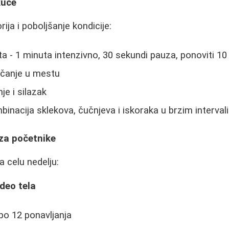
kuće
ija i poboljšanje kondicije:
a - 1 minuta intenzivno, 30 sekundi pauza, ponoviti 10
trčanje u mestu
je i silazak
mbinacija sklekova, čučnjeva i iskoraka u brzim interva
za početnike
 celu nedelju:
 deo tela
 po 12 ponavljanja