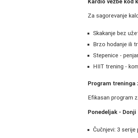
Kardio vežbe kod 
Za sagorevanje kalor
Skakanje bez užet
Brzo hodanje ili 
Stepenice - penjan
HIIT trening - ko
Program treninga 
Efikasan program za
Ponedeljak - Donji
Čučnjevi: 3 serije