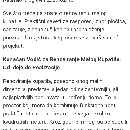
Sve što treba da znate o renoviranju malog
kupatila. Praktični saveti za raspored, izbor pločica,
sanitarije, zidane tuš kabine i pronalaženje
pouzdanih majstora. Inspirišite se za vaš sledeći
projekat.
Konačan Vodič za Renoviranje Malog Kupatila:
Od Ideje do Realizacije
Renoviranje kupatila, posebno onog malih
dimenzija, predstavlja jedan od najzahtevnijih, ali i
najisplativijih poduhvata u uređenju doma. To je
prostor koji mora da kombinuje funkcionalnost,
praktičnost i lepotu, često na svega nekoliko
kvadratnih metara. Kroz godine, mnogi su se suočili
sa izazovima poput smeštanja veš mašine, izbora