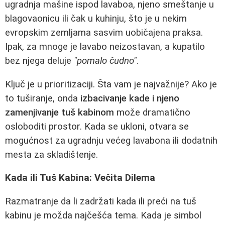
ugradnja mašine ispod lavaboa, njeno smeštanje u
blagovaonicu ili čak u kuhinju, što je u nekim
evropskim zemljama sasvim uobičajena praksa.
Ipak, za mnoge je lavabo neizostavan, a kupatilo
bez njega deluje
"pomalo čudno"
.
Ključ je u prioritizaciji. Šta vam je najvažnije? Ako je
to tuširanje, onda
izbacivanje kade i njeno
zamenjivanje tuš kabinom
može dramatično
osloboditi prostor. Kada se ukloni, otvara se
mogućnost za ugradnju većeg lavabona ili dodatnih
mesta za skladištenje.
Kada ili Tuš Kabina: Večita Dilema
Razmatranje da li zadržati kada ili preći na tuš
kabinu je možda najčešća tema. Kada je simbol