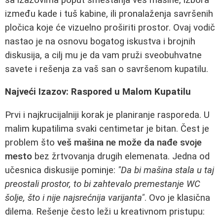
između kade i tuš kabine, ili pronalaženja savršenih
pločica koje će vizuelno proširiti prostor. Ovaj vodič
nastao je na osnovu bogatog iskustva i brojnih
diskusija, a cilj mu je da vam pruži sveobuhvatne
savete i rešenja za vaš san o savršenom kupatilu.
Najveći Izazov: Raspored u Malom Kupatilu
Prvi i najkrucijalniji korak je planiranje rasporeda. U
malim kupatilima svaki centimetar je bitan. Čest je
problem što
veš mašina ne može da nađe svoje
mesto
bez žrtvovanja drugih elemenata. Jedna od
učesnica diskusije pominje:
"Da bi mašina stala u taj
preostali prostor, to bi zahtevalo premestanje WC
šolje, što i nije najsrećnija varijanta"
. Ovo je klasična
dilema. Rešenje često leži u kreativnom pristupu: