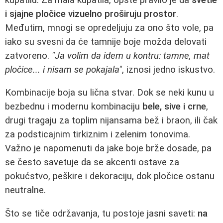
i sjajne pločice vizuelno proširuju prostor
.
Međutim, mnogi se opredeljuju za ono što vole, pa
iako su svesni da će tamnije boje možda delovati
zatvoreno.
"Ja volim da idem u kontru: tamne, mat
pločice... i nisam se pokajala"
, iznosi jedno iskustvo.
Kombinacije boja su lična stvar. Dok se neki kunu u
bezbednu i modernu kombinaciju
bele, sive i crne
,
drugi tragaju za toplim nijansama bež i braon, ili čak
za podsticajnim tirkiznim i zelenim tonovima.
Važno je napomenuti da jake boje brže dosade, pa
se često savetuje da se akcenti ostave za
pokućstvo, peškire i dekoraciju, dok pločice ostanu
neutralne.
Što se tiče održavanja, tu postoje jasni saveti:
na