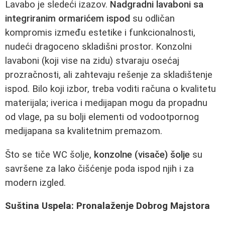
Lavabo je sledeći izazov.
Nadgradni lavaboni sa
integriranim ormarićem ispod
su odličan
kompromis između estetike i funkcionalnosti,
nudeći dragoceno skladišni prostor. Konzolni
lavaboni (koji vise na zidu) stvaraju osećaj
prozračnosti, ali zahtevaju rešenje za skladištenje
ispod. Bilo koji izbor, treba voditi računa o kvalitetu
materijala; iverica i medijapan mogu da propadnu
od vlage, pa su bolji elementi od vodootpornog
medijapana sa kvalitetnim premazom.
Što se tiče WC šolje,
konzolne (visače) šolje
su
savršene za lako čišćenje poda ispod njih i za
modern izgled.
Suština Uspela: Pronalaženje Dobrog Majstora