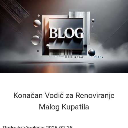
Konačan Vodič za Renoviranje
Malog Kupatila
Radmilo Vioglavin
2026-02-16