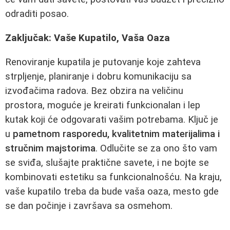
odraditi posao.
Zaključak: Vaše Kupatilo, Vaša Oaza
Renoviranje kupatila je putovanje koje zahteva
strpljenje, planiranje i dobru komunikaciju sa
izvođačima radova. Bez obzira na veličinu
prostora, moguće je kreirati funkcionalan i lep
kutak koji će odgovarati vašim potrebama. Ključ je
u
pametnom rasporedu, kvalitetnim materijalima i
stručnim majstorima
. Odlučite se za ono što vam
se sviđa, slušajte praktične savete, i ne bojte se
kombinovati estetiku sa funkcionalnošću. Na kraju,
vaše kupatilo treba da bude vaša oaza, mesto gde
se dan počinje i završava sa osmehom.