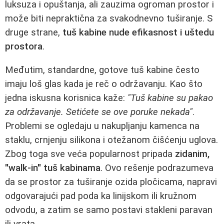
luksuza i opuštanja, ali zauzima ogroman prostor i
može biti nepraktična za svakodnevno tuširanje. S
druge strane,
tuš kabine nude efikasnost i uštedu
prostora
.
Međutim, standardne, gotove tuš kabine često
imaju loš glas kada je reč o održavanju. Kao što
jedna iskusna korisnica kaže:
"Tuš kabine su pakao
za održavanje. Setićete se ove poruke nekada"
.
Problemi se ogledaju u nakupljanju kamenca na
staklu, crnjenju silikona i otežanom čišćenju uglova.
Zbog toga sve veća popularnost pripada
zidanim,
"walk-in" tuš kabinama
. Ovo rešenje podrazumeva
da se prostor za tuširanje ozida pločicama, napravi
odgovarajući pad poda ka linijskom ili kružnom
odvodu, a zatim se samo postavi stakleni paravan
ili vrata.