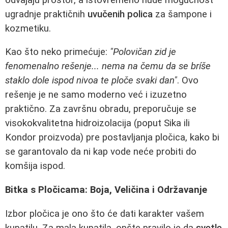
ugradnje praktičnih
uvučenih polica
za šampone i
kozmetiku.
Kao što neko primećuje:
"Polovičan zid je
fenomenalno rešenje... nema na čemu da se bríše
staklo dole ispod nivoa te ploče svaki dan"
. Ovo
rešenje je ne samo moderno već i izuzetno
praktično. Za završnu obradu, preporučuje se
visokokvalitetna hidroizolacija (poput Sika ili
Kondor proizvoda) pre postavljanja pločica, kako bi
se garantovalo da ni kap vode neće probiti do
komšija ispod.
Bitka s Pločicama: Boja, Veličina i Održavanje
Izbor pločica je ono što će dati karakter vašem
kupatilu. Za mala kupatila, opšte pravilo je da
svetle