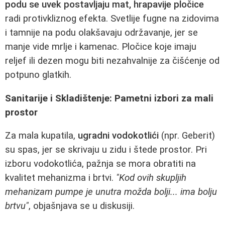
podu se uvek postavljaju mat, hrapavije pločice
radi protivkliznog efekta. Svetlije fugne na zidovima
i tamnije na podu olakšavaju održavanje, jer se
manje vide mrlje i kamenac. Pločice koje imaju
reljef ili dezen mogu biti nezahvalnije za čišćenje od
potpuno glatkih.
Sanitarije i Skladištenje: Pametni izbori za mali
prostor
Za mala kupatila,
ugradni vodokotlići
(npr. Geberit)
su spas, jer se skrivaju u zidu i štede prostor. Pri
izboru vodokotlića, pažnja se mora obratiti na
kvalitet mehanizma i brtvi.
"Kod ovih skupljih
mehanizam pumpe je unutra možda bolji... ima bolju
brtvu"
, objašnjava se u diskusiji.