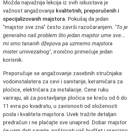
Možda najvažnija lekcija iz svih iskustava je
važnost angažovanja
kvalitetnih, preporučenih i
specijalizovanih majstora
. Pokušaj da jedan
"majstor sve zna" često završi razočaranjem.
"To je
generalno naš problem što jedan majstor ume sve...
mi smo tananih džepova pa uzmemo majstora
mister urnivezalnog"
, ironično primećuje jedan
korisnik.
Preporučuje se angažovanje zasebnih stručnjaka:
vodoinstalatera za cevi i sanitarije, keramičara za
pločice, električara za instalacije. Cene ruku
variraju, ali za postavljanje pločica se kreću od 6 do
11 evra po kvadratu, u zavisnosti od složenosti
posla i kvaliteta majstora. Uvek tražite detaljan
predračun i ne plaćajte sve unapred. Dobar majstor
će vam dati savete, poštovati vaš budžet i precizno