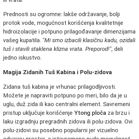
Prednosti su ogromne: lakše održavanje, bolji
protok vode, mogućnost korišćenja kvalitetnije
hidroizolacije i potpuno prilagođavanje dimenzijama
vašeg kupatila.
"Mi smo izbacili klasičnu kadu, ozidali
tuš i stavili staklena klizna vrata. Preporod!"
, deli
jedno iskustvo.
Magija Zidanih Tuš Kabina i Polu-zidova
Zidana tuš kabina je vrhunac prilagodljivosti.
Možete je napraviti potpuno po meri, bilo da je u
uglu, duž zida ili kao centralni element. Savremeni
pristup uključuje korišćenje
Ytong ploča
za brzu i
laku izgradnju pregradnih zidova ili polu-zidova. Ovi
polu-zidovi su posebno popularni jer vizuelno
odvajaju prostor, a istovremeno nude mogućnost