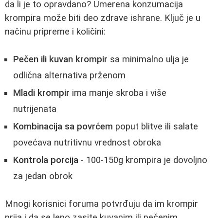
da li je to opravdano? Umerena konzumacija
krompira može biti deo zdrave ishrane. Ključ je u
načinu pripreme i količini:
Pečen ili kuvan krompir
sa minimalno ulja je
odlična alternativa prženom
Mladi krompir
ima manje skroba i više
nutrijenata
Kombinacija sa povrćem
poput blitve ili salate
povećava nutritivnu vrednost obroka
Kontrola porcija
- 100-150g krompira je dovoljno
za jedan obrok
Mnogi korisnici foruma potvrđuju da im krompir
prija i da se lepo zasite kuvanim ili pečenim