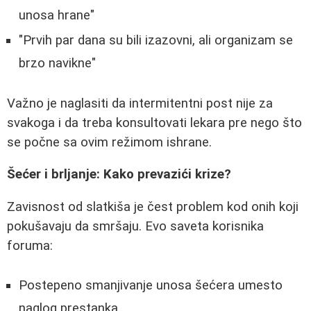
unosa hrane"
"Prvih par dana su bili izazovni, ali organizam se
brzo navikne"
Važno je naglasiti da intermitentni post nije za
svakoga i da treba konsultovati lekara pre nego što
se počne sa ovim režimom ishrane.
Šećer i brljanje: Kako prevazići krize?
Zavisnost od slatkiša je čest problem kod onih koji
pokušavaju da smršaju. Evo saveta korisnika
foruma:
Postepeno smanjivanje unosa šećera umesto
naglog prestanka