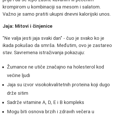
krompirom u kombinaciji sa mesom i salatom.
Važno je samo pratiti ukupni dnevni kalorijski unos.
Jaja: Mitovi i činjenice
"Ne valja jesti jaja svaki dan" - čuo je svako ko je
ikada pokušao da smrša. Međutim, ovo je zastareo
stav. Savremena istraživanja pokazuju:
Žumance ne utiče značajno na holesterol kod
većine ljudi
Jaja su izvor visokokvalitetnih proteina koji dugo
drže sitim
Sadrže vitamine A, D, E i B kompleks
Mogu biti osnova brzih i zdravih večera u