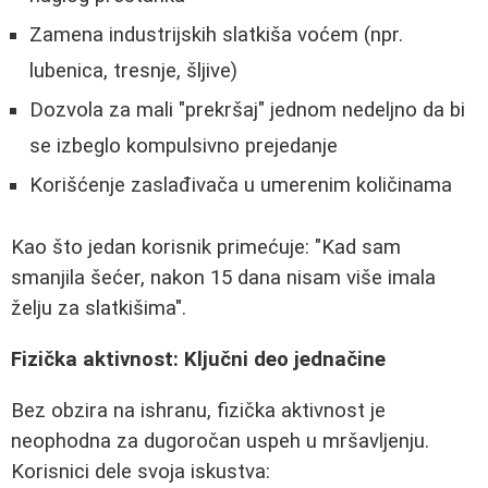
Zamena industrijskih slatkiša voćem (npr.
lubenica, tresnje, šljive)
Dozvola za mali "prekršaj" jednom nedeljno da bi
se izbeglo kompulsivno prejedanje
Korišćenje zaslađivača u umerenim količinama
Kao što jedan korisnik primećuje: "Kad sam
smanjila šećer, nakon 15 dana nisam više imala
želju za slatkišima".
Fizička aktivnost: Ključni deo jednačine
Bez obzira na ishranu, fizička aktivnost je
neophodna za dugoročan uspeh u mršavljenju.
Korisnici dele svoja iskustva: