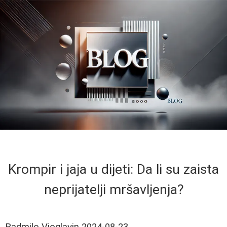
Krompir i jaja u dijeti: Da li su zaista
neprijatelji mršavljenja?
Radmilo Vioglavin
2024-08-23