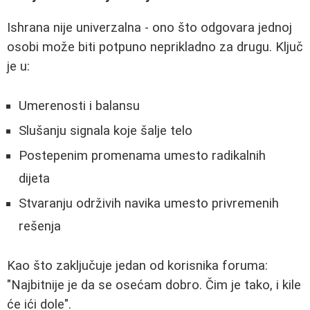
Ishrana nije univerzalna - ono što odgovara jednoj
osobi može biti potpuno neprikladno za drugu. Ključ
je u:
Umerenosti i balansu
Slušanju signala koje šalje telo
Postepenim promenama umesto radikalnih
dijeta
Stvaranju održivih navika umesto privremenih
rešenja
Kao što zaključuje jedan od korisnika foruma:
"Najbitnije je da se osećam dobro. Čim je tako, i kile
će ići dole".