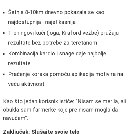
Šetnja 8-10km dnevno pokazala se kao
najdostupnija i najefikasnija
Treningovi kući (joga, Kraford vežbe) pružaju
rezultate bez potrebe za teretanom
Kombinacija kardio i snage daje najbolje
rezultate
Praćenje koraka pomoću aplikacija motivira na
veću aktivnost
Kao što jedan korisnik ističe: "Nisam se merila, ali
obukla sam farmerke koje pre nisam mogla da
navučem".
Zaključak: Slušajte svoje telo