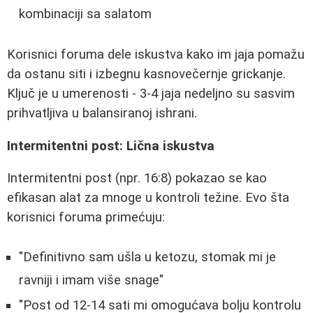
kombinaciji sa salatom
Korisnici foruma dele iskustva kako im jaja pomažu
da ostanu siti i izbegnu kasnovečernje grickanje.
Ključ je u umerenosti - 3-4 jaja nedeljno su sasvim
prihvatljiva u balansiranoj ishrani.
Intermitentni post: Lična iskustva
Intermitentni post (npr. 16:8) pokazao se kao
efikasan alat za mnoge u kontroli težine. Evo šta
korisnici foruma primećuju:
"Definitivno sam ušla u ketozu, stomak mi je
ravniji i imam više snage"
"Post od 12-14 sati mi omogućava bolju kontrolu