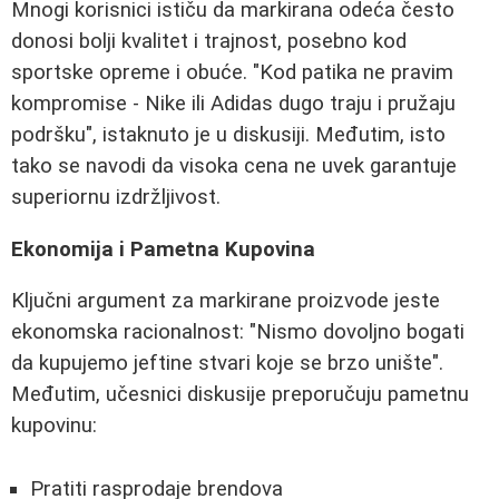
Mnogi korisnici ističu da markirana odeća često
donosi bolji kvalitet i trajnost, posebno kod
sportske opreme i obuće. "Kod patika ne pravim
kompromise - Nike ili Adidas dugo traju i pružaju
podršku", istaknuto je u diskusiji. Međutim, isto
tako se navodi da visoka cena ne uvek garantuje
superiornu izdržljivost.
Ekonomija i Pametna Kupovina
Ključni argument za markirane proizvode jeste
ekonomska racionalnost: "Nismo dovoljno bogati
da kupujemo jeftine stvari koje se brzo unište".
Međutim, učesnici diskusije preporučuju pametnu
kupovinu:
Pratiti rasprodaje brendova