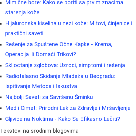
Mimične bore: Kako se boriti sa prvim znacima
starenja kože
Hijaluronska kiselina u nezi kože: Mitovi, činjenice i
praktični saveti
Rešenje za Spuštene Očne Kapke - Krema,
Operacija ili Domaći Trikovi?
Skljoctanje zglobova: Uzroci, simptomi i rešenja
Radiotalasno Skidanje Mladeža u Beogradu:
Ispitivanje Metoda i Iskustva
Najbolji Saveti za Savršenu Šminku
Med i Cimet: Prirodni Lek za Zdravlje i Mršavljenje
Gljivice na Noktima - Kako Se Efikasno Lečiti?
Tekstovi na srodnim blogovima