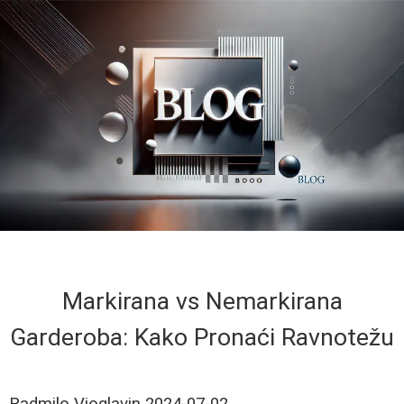
Markirana vs Nemarkirana
Garderoba: Kako Pronaći Ravnotežu
Radmilo Vioglavin
2024-07-02