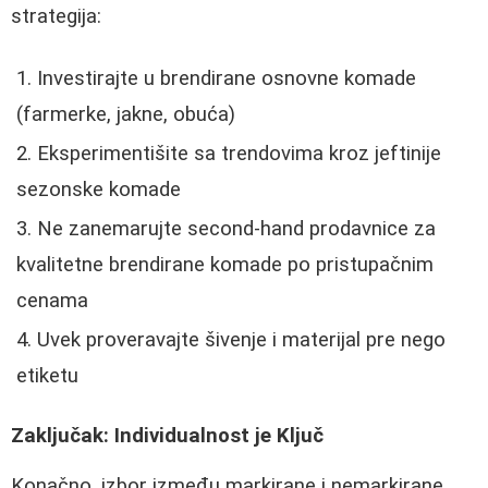
strategija:
Investirajte u brendirane osnovne komade
(farmerke, jakne, obuća)
Eksperimentišite sa trendovima kroz jeftinije
sezonske komade
Ne zanemarujte second-hand prodavnice za
kvalitetne brendirane komade po pristupačnim
cenama
Uvek proveravajte šivenje i materijal pre nego
etiketu
Zaključak: Individualnost je Ključ
Konačno, izbor između markirane i nemarkirane