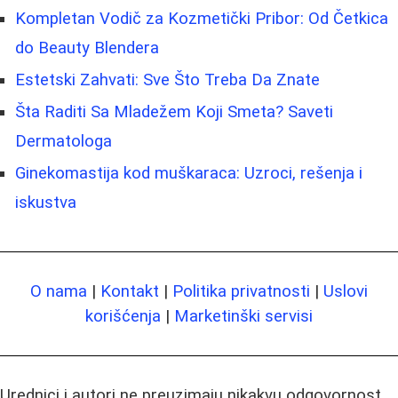
Kompletan Vodič za Kozmetički Pribor: Od Četkica
do Beauty Blendera
Estetski Zahvati: Sve Što Treba Da Znate
Šta Raditi Sa Mladežem Koji Smeta? Saveti
Dermatologa
Ginekomastija kod muškaraca: Uzroci, rešenja i
iskustva
O nama
|
Kontakt
|
Politika privatnosti
|
Uslovi
korišćenja
|
Marketinški servisi
Urednici i autori ne preuzimaju nikakvu odgovornost