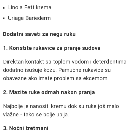
Linola Fett krema
Uriage Bariederm
Dodatni saveti za negu ruku
1. Koristite rukavice za pranje sudova
Direktan kontakt sa toplom vodom i deterđentima
dodatno isušuje kožu. Pamučne rukavice su
obavezne ako imate problem sa ekcemom.
2. Mazite ruke odmah nakon pranja
Najbolje je nanositi kremu dok su ruke još malo
vlažne - tako se bolje upija.
3. Noćni tretmani