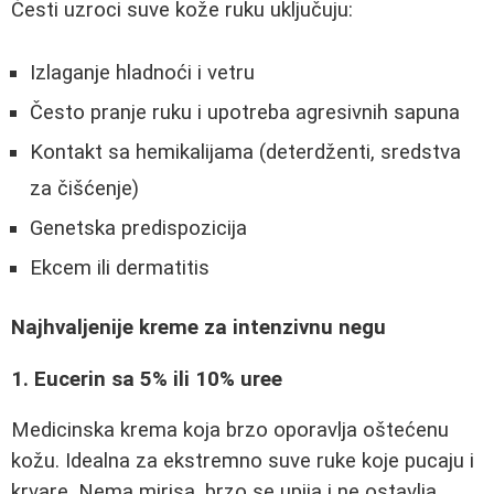
Česti uzroci suve kože ruku uključuju:
Izlaganje hladnoći i vetru
Često pranje ruku i upotreba agresivnih sapuna
Kontakt sa hemikalijama (deterdženti, sredstva
za čišćenje)
Genetska predispozicija
Ekcem ili dermatitis
Najhvaljenije kreme za intenzivnu negu
1. Eucerin sa 5% ili 10% uree
Medicinska krema koja brzo oporavlja oštećenu
kožu. Idealna za ekstremno suve ruke koje pucaju i
krvare. Nema mirisa, brzo se upija i ne ostavlja