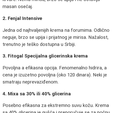
masan osećaj.
2. Fenjal Intensive
Jedna od najhvaljenijih krema na forumima. Odlično
neguje, brzo se upija i prijatnog je mirisa. Nažalost,
trenutno je teško dostupna u Srbiji.
3. Fitogal Specijalna glicerinska krema
Povoljna a efikasna opcija. Fenomenalno hidrira, a
cena je izuzetno povoljna (oko 120 dinara). Neki je
smatraju neprevaziđenom.
4. Mixa sa 30% ili 40% glicerina
Posebno efikasna za ekstremno suvu kožu. Krema
sa 40% glicerina je gušća i preporučuje se za noćnu