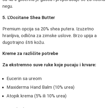
negu.
5. L'Occitane Shea Butter
Premium opcija sa 20% shea putera. Izuzetno
hranljiva, odlična za zimske uslove. Brzo upija a
dugotrajno štiti kožu.
Kreme za različite potrebe
Za ekstremno suve ruke koje pucaju i krvare:
Eucerin sa ureom
Maxiderma Hand Balm (10% urea)
Atopik krema (5% ili 10% urea)