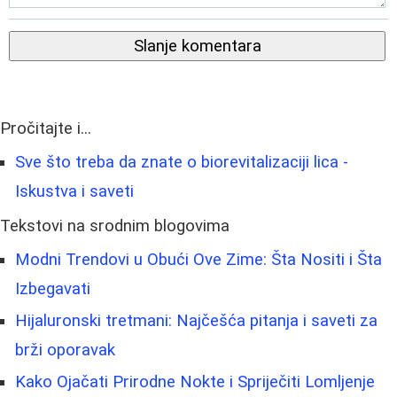
Slanje komentara
Pročitajte i...
Sve što treba da znate o biorevitalizaciji lica -
Iskustva i saveti
Tekstovi na srodnim blogovima
Modni Trendovi u Obući Ove Zime: Šta Nositi i Šta
Izbegavati
Hijaluronski tretmani: Najčešća pitanja i saveti za
brži oporavak
Kako Ojačati Prirodne Nokte i Spriječiti Lomljenje