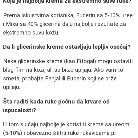
Koja je najbolja krema za ekstremno suve ruke?
Prema iskustvima korisnika, Eucerin sa 5-10% uree
i Mixa sa 40% glicerina daju najbolje rezultate za
ekstremno suvu kožu.
Da li glicerinske kreme ostavljaju lepljiv osećaj?
Neke glicerinske kreme (kao Fitogal) mogu ostaviti
blag film na koži, ali se brzo upijaju. Ako vam to
smeta, probajte Fenjal ili Eucerin koji se brže
upijaju.
Šta raditi kada ruke počnu da krvare od
ispucalosti?
U tom slučaju najbolje je koristiti kreme sa ureom
(5-10%) i obavezno štititi ruke rukavicama pri