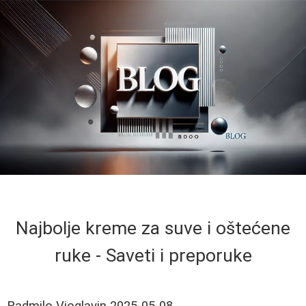
Najbolje kreme za suve i oštećene
ruke - Saveti i preporuke
Radmilo Vioglavin
2025-05-08