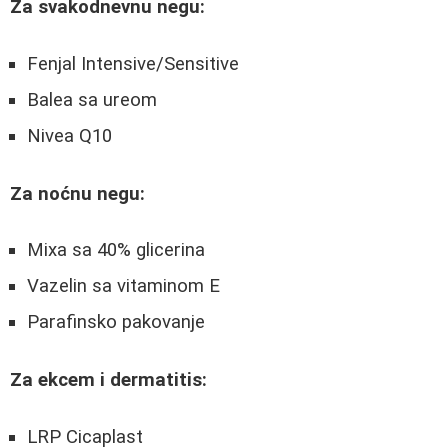
Za svakodnevnu negu:
Fenjal Intensive/Sensitive
Balea sa ureom
Nivea Q10
Za noćnu negu:
Mixa sa 40% glicerina
Vazelin sa vitaminom E
Parafinsko pakovanje
Za ekcem i dermatitis:
LRP Cicaplast