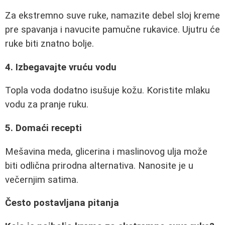
Za ekstremno suve ruke, namazite debel sloj kreme
pre spavanja i navucite pamučne rukavice. Ujutru će
ruke biti znatno bolje.
4. Izbegavajte vruću vodu
Topla voda dodatno isušuje kožu. Koristite mlaku
vodu za pranje ruku.
5. Domaći recepti
Mešavina meda, glicerina i maslinovog ulja može
biti odlična prirodna alternativa. Nanosite je u
večernjim satima.
Često postavljana pitanja