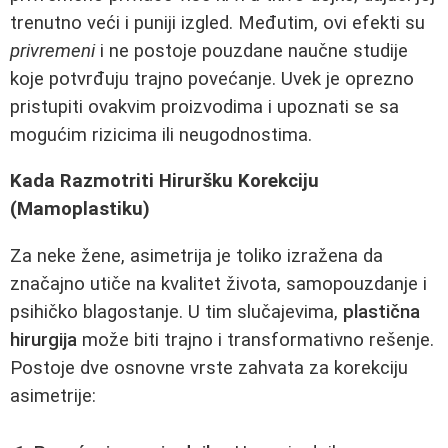
trenutno veći i puniji izgled. Međutim, ovi efekti su
privremeni
i ne postoje pouzdane naučne studije
koje potvrđuju trajno povećanje. Uvek je oprezno
pristupiti ovakvim proizvodima i upoznati se sa
mogućim rizicima ili neugodnostima.
Kada Razmotriti Hiruršku Korekciju
(Mamoplastiku)
Za neke žene, asimetrija je toliko izražena da
značajno utiče na kvalitet života, samopouzdanje i
psihičko blagostanje. U tim slučajevima,
plastična
hirurgija
može biti trajno i transformativno rešenje.
Postoje dve osnovne vrste zahvata za korekciju
asimetrije: