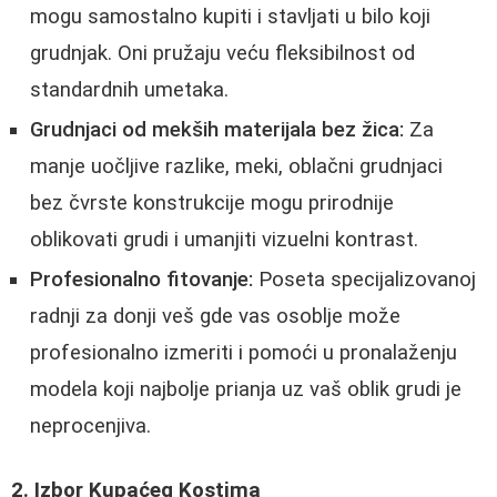
mogu samostalno kupiti i stavljati u bilo koji
grudnjak. Oni pružaju veću fleksibilnost od
standardnih umetaka.
Grudnjaci od mekših materijala bez žica:
Za
manje uočljive razlike, meki, oblačni grudnjaci
bez čvrste konstrukcije mogu prirodnije
oblikovati grudi i umanjiti vizuelni kontrast.
Profesionalno fitovanje:
Poseta specijalizovanoj
radnji za donji veš gde vas osoblje može
profesionalno izmeriti i pomoći u pronalaženju
modela koji najbolje prianja uz vaš oblik grudi je
neprocenjiva.
2. Izbor Kupaćeg Kostima