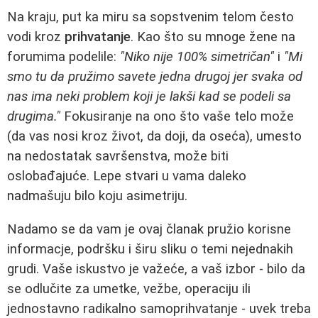
Na kraju, put ka miru sa sopstvenim telom često
vodi kroz
prihvatanje
. Kao što su mnoge žene na
forumima podelile:
"Niko nije 100% simetričan"
i
"Mi
smo tu da pružimo savete jedna drugoj jer svaka od
nas ima neki problem koji je lakši kad se podeli sa
drugima."
Fokusiranje na ono što vaše telo može
(da vas nosi kroz život, da doji, da oseća), umesto
na nedostatak savršenstva, može biti
oslobađajuće. Lepe stvari u vama daleko
nadmašuju bilo koju asimetriju.
Nadamo se da vam je ovaj članak pružio korisne
informacje, podršku i širu sliku o temi nejednakih
grudi. Vaše iskustvo je važeće, a vaš izbor - bilo da
se odlučite za umetke, vežbe, operaciju ili
jednostavno radikalno samoprihvatanje - uvek treba