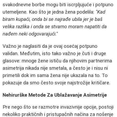
svakodnevne borbe mogu biti iscrpljujuće i potpuno
utemeljene. Kao što je jedna žena podelila:
"Kad
biram kupaći, onda bi se najrađe ubila jer je baš
velika razlika i onda se stvarno moram napatiti da
nađem neki odgovarajući."
Važno je naglasiti da je ovaj osećaj potpuno
validan. Međutim, isto tako važno je čuti i druge
glasove: mnoge žene ističu da njihovim partnerima
asimetrija nikada nije smetala, a često je i nisu ni
primetili dok im sama žena nije ukazala na to. To
pokazuje da smo često svoje najstrožije kritičare.
Nehirurške Metode Za Ublažavanje Asimetrije
Pre nego što se razmotre invazivnije opcije, postoji
nekoliko praktičnih i pristupačnih načina za nošenje