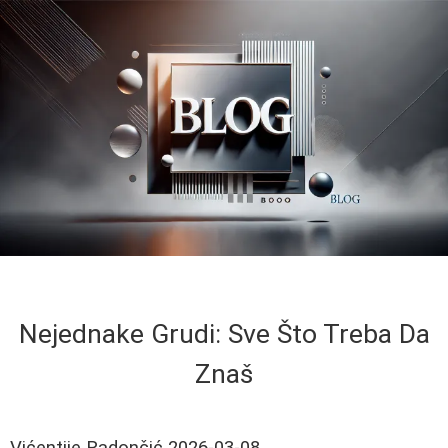
Nejednake Grudi: Sve Što Treba Da
Znaš
Vićentije Radončić
2026-03-08