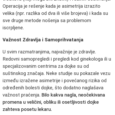
Operacija je rešenje kada je asimetrija izrazito
velika (npr. razlika od dva ili više brojeva) i kada su
sve druge metode nošenja sa problemom
iscrpljene.
Važnost Zdravlja i Samoprihvatanja
U svim razmatranjima, najvažnije je zdravlje.
Redovni samopregledi i pregledi kod ginekologa ili u
specjalizovanim centrima za dojke su od
suštinskog značaja. Neke studije su pokazale vezu
između izražene asimetrije i povećanog rizika od
određenih bolesti dojke, što dodatno naglašava
važnost praćenja.
Bilo kakva nagla, neočekivana
promena u veličini, obliku ili osetljivosti dojke
zahteva posetu lekaru.