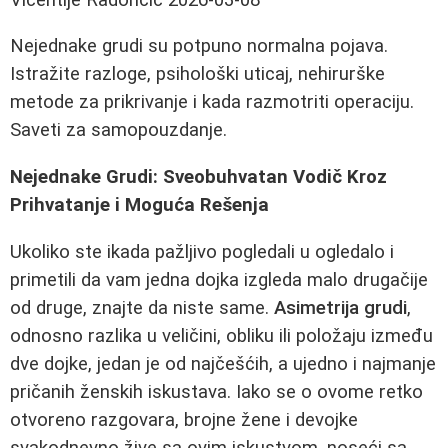
Nejednake grudi su potpuno normalna pojava.
Istražite razloge, psihološki uticaj, nehirurške
metode za prikrivanje i kada razmotriti operaciju.
Saveti za samopouzdanje.
Nejednake Grudi: Sveobuhvatan Vodič Kroz
Prihvatanje i Moguća Rešenja
Ukoliko ste ikada pažljivo pogledali u ogledalo i
primetili da vam jedna dojka izgleda malo drugačije
od druge, znajte da niste same.
Asimetrija grudi
,
odnosno razlika u veličini, obliku ili položaju između
dve dojke, jedan je od najčešćih, a ujedno i najmanje
pričanih ženskih iskustava. Iako se o ovome retko
otvoreno razgovara, brojne žene i devojke
svakodnevno žive sa ovim iskustvom, noseći sa