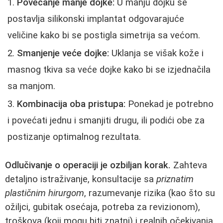
Povećanje manje dojke:
U manju dojku se
postavlja silikonski implantat odgovarajuće
veličine kako bi se postigla simetrija sa većom.
Smanjenje veće dojke:
Uklanja se višak kože i
masnog tkiva sa veće dojke kako bi se izjednačila
sa manjom.
Kombinacija oba pristupa:
Ponekad je potrebno
i povećati jednu i smanjiti drugu, ili podići obe za
postizanje optimalnog rezultata.
Odlučivanje o operaciji je ozbiljan korak.
Zahteva
detaljno istraživanje, konsultacije sa
priznatim
plastičnim hirurgom
, razumevanje rizika (kao što su
ožiljci, gubitak osećaja, potreba za revizionom),
troškova (koji mogu biti znatni) i realnih očekivanja.