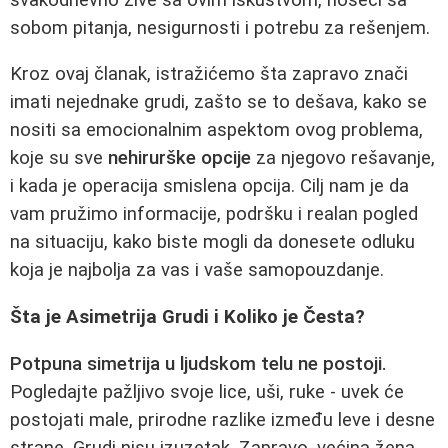
sobom pitanja, nesigurnosti i potrebu za rešenjem.
Kroz ovaj članak, istražićemo šta zapravo znači
imati nejednake grudi, zašto se to dešava, kako se
nositi sa emocionalnim aspektom ovog problema,
koje su sve
nehirurške opcije
za njegovo rešavanje,
i kada je operacija smislena opcija. Cilj nam je da
vam pružimo informacije, podršku i realan pogled
na situaciju, kako biste mogli da donesete odluku
koja je najbolja za vas i vaše samopouzdanje.
Šta je Asimetrija Grudi i Koliko je Česta?
Potpuna simetrija u ljudskom telu ne postoji.
Pogledajte pažljivo svoje lice, uši, ruke - uvek će
postojati male, prirodne razlike između leve i desne
strane. Grudi nisu izuzetak. Zapravo, većina žena