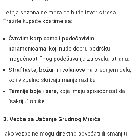
Letnja sezona ne mora da bude izvor stresa.
Tražite kupaće kostime sa:
Čvrstim korpicama i podešavivim
naramenicama,
koji nude dobru podršku i
mogućnost finog podešavanja za svaku stranu.
Štraftaste, božuri ili volanove
na prednjem delu,
koji vizuelno skrivaju manje razlike.
Tamnije boje i šare,
koje imaju sposobnost da
"sakriju" oblike.
3. Vezbe za Jačanje Grudnog Mišića
Iako vežbe ne mogu direktno povećati ili smanjiti