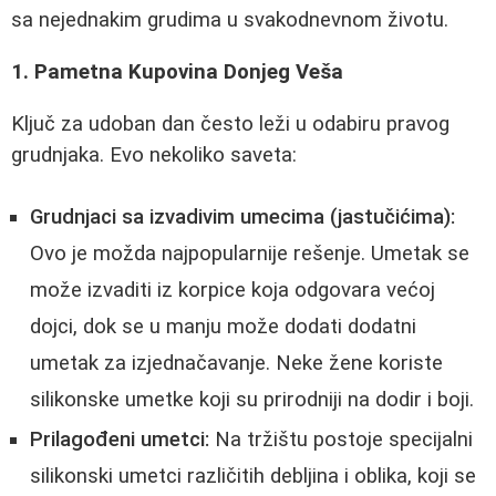
sa nejednakim grudima u svakodnevnom životu.
1. Pametna Kupovina Donjeg Veša
Ključ za udoban dan često leži u odabiru pravog
grudnjaka. Evo nekoliko saveta:
Grudnjaci sa izvadivim umecima (jastučićima):
Ovo je možda najpopularnije rešenje. Umetak se
može izvaditi iz korpice koja odgovara većoj
dojci, dok se u manju može dodati dodatni
umetak za izjednačavanje. Neke žene koriste
silikonske umetke koji su prirodniji na dodir i boji.
Prilagođeni umetci:
Na tržištu postoje specijalni
silikonski umetci različitih debljina i oblika, koji se