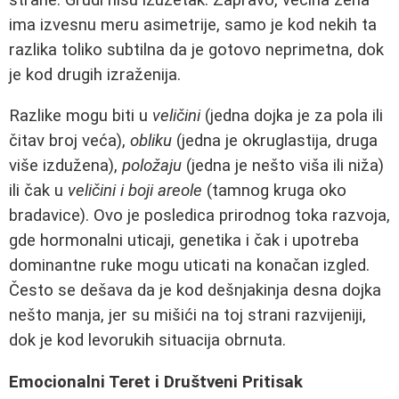
ima izvesnu meru asimetrije, samo je kod nekih ta
razlika toliko subtilna da je gotovo neprimetna, dok
je kod drugih izraženija.
Razlike mogu biti u
veličini
(jedna dojka je za pola ili
čitav broj veća),
obliku
(jedna je okruglastija, druga
više izdužena),
položaju
(jedna je nešto viša ili niža)
ili čak u
veličini i boji areole
(tamnog kruga oko
bradavice). Ovo je posledica prirodnog toka razvoja,
gde hormonalni uticaji, genetika i čak i upotreba
dominantne ruke mogu uticati na konačan izgled.
Često se dešava da je kod dešnjakinja desna dojka
nešto manja, jer su mišići na toj strani razvijeniji,
dok je kod levorukih situacija obrnuta.
Emocionalni Teret i Društveni Pritisak