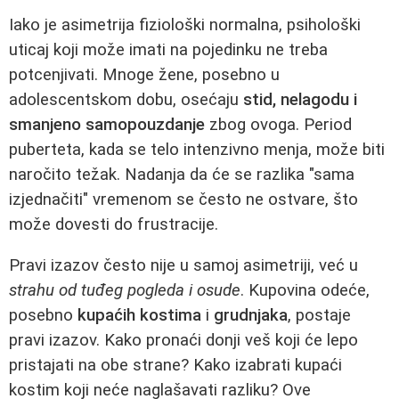
Iako je asimetrija fiziološki normalna, psihološki
uticaj koji može imati na pojedinku ne treba
potcenjivati. Mnoge žene, posebno u
adolescentskom dobu, osećaju
stid, nelagodu i
smanjeno samopouzdanje
zbog ovoga. Period
puberteta, kada se telo intenzivno menja, može biti
naročito težak. Nadanja da će se razlika "sama
izjednačiti" vremenom se često ne ostvare, što
može dovesti do frustracije.
Pravi izazov često nije u samoj asimetriji, već u
strahu od tuđeg pogleda i osude
. Kupovina odeće,
posebno
kupaćih kostima
i
grudnjaka
, postaje
pravi izazov. Kako pronaći donji veš koji će lepo
pristajati na obe strane? Kako izabrati kupaći
kostim koji neće naglašavati razliku? Ove