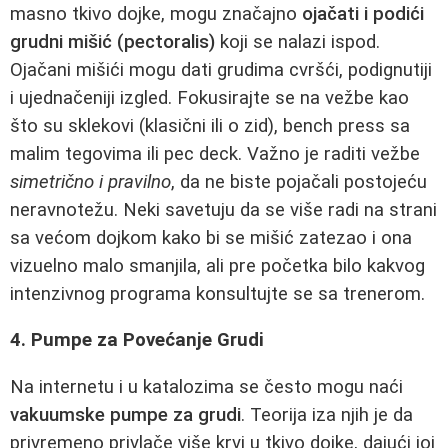
masno tkivo dojke, mogu značajno
ojačati i podići
grudni mišić (pectoralis)
koji se nalazi ispod.
Ojačani mišići mogu dati grudima cvršći, podignutiji
i ujednačeniji izgled. Fokusirajte se na vežbe kao
što su sklekovi (klasični ili o zid), bench press sa
malim tegovima ili pec deck. Važno je raditi vežbe
simetrično i pravilno
, da ne biste pojačali postojeću
neravnotežu. Neki savetuju da se više radi na strani
sa većom dojkom kako bi se mišić zatezao i ona
vizuelno malo smanjila, ali pre početka bilo kakvog
intenzivnog programa konsultujte se sa trenerom.
4. Pumpe za Povećanje Grudi
Na internetu i u katalozima se često mogu naći
vakuumske pumpe za grudi
. Teorija iza njih je da
privremeno privlače više krvi u tkivo dojke, dajući joj