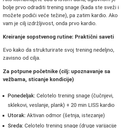
bolje prvo odraditi trening snage (kada ste sveži i
možete podići veće težine), pa zatim kardio. Ako
vam je cilj izdržljivost, onda prvo kardio.
Kreiranje sopstvenog rutine: Praktični saveti
Evo kako da strukturirate svoj trening nedeljno,
zavisno od cilja.
Za potpune početnike (cilj: upoznavanje sa
vežbama, sticanje kondicije)
Ponedeljak:
Celotelo trening snage (čučnjevi,
sklekovi, veslanje, plank) + 20 min LISS kardio
Utorak:
Aktivan odmor (šetnja, istezanje)
Sreda:
Celotelo trening snage (druge varijacije