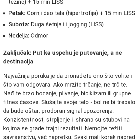
težine) + 15 min LISS
Petak:
Gornji deo tela (hipertrofija) + 15 min LISS
Subota:
Duga šetnja ili jogging (LISS)
Nedelja:
Odmor
Zaključak: Put ka uspehu je putovanje, a ne
destinacija
Najvažnija poruka je da pronađete ono što volite i
što vam odgovara. Ako mrzite trčanje, ne trčite.
Nađite brzo hodanje, plivanje, biciklizam ili grupne
fitnes časove. Slušajte svoje telo - bol ne bi trebalo
da bude oštar, prodoran signal upozorenja.
Konzistentnost, strpljenje i ishrana su stubovi na
kojima se grade trajni rezultati. Nemojte težiti
savršenstvu, već napretku. Svaki mali korak napred