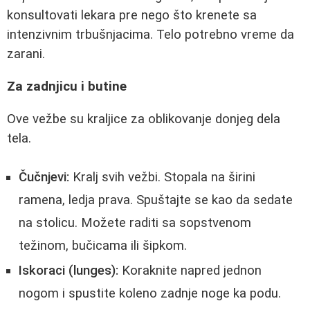
konsultovati lekara pre nego što krenete sa
intenzivnim trbušnjacima. Telo potrebno vreme da
zarani.
Za zadnjicu i butine
Ove vežbe su kraljice za oblikovanje donjeg dela
tela.
Čučnjevi:
Kralj svih vežbi. Stopala na širini
ramena, ledja prava. Spuštajte se kao da sedate
na stolicu. Možete raditi sa sopstvenom
težinom, bučicama ili šipkom.
Iskoraci (lunges):
Koraknite napred jednon
nogom i spustite koleno zadnje noge ka podu.