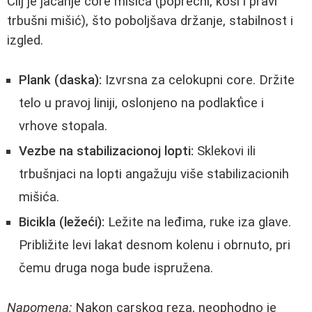
Cilj je jačanje core mišića (poprečni, kosí i pravi
trbušni mišić), što poboljšava držanje, stabilnost i
izgled.
Plank (daska):
Izvrsna za celokupni core. Držite
telo u pravoj liniji, oslonjeno na podlakťice i
vrhove stopala.
Vezbe na stabilizacionoj lopti:
Sklekovi ili
trbušnjaci na lopti angažuju više stabilizacionih
mišića.
Bicikla (ležeći):
Ležite na leđima, ruke iza glave.
Približite levi lakat desnom kolenu i obrnuto, pri
čemu druga noga bude ispružena.
Napomena:
Nakon carskog reza, neophodno je