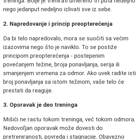
treninga. Bolje je trenirati umereno tri puta nedeljno
nego jedanput nedeljno izlivati sve iz sebe.
2. Napredovanje i princip preopterećenja
Da bi telo napredovalo, mora se suočiti sa većim
izazovima nego što je naviklo. To se postiže
principom preopterećenja - postepenim
povećanjem težine, broja ponavljanja, serija ili
smanjenjem vremena za odmor. Ako uvek radite isti
broj ponavljanja sa istom težinom, vaše telo će
prestati da reaguje.
3. Oporavak je deo treninga
Mišići ne rastu tokom treninga, već tokom odmora.
Nedovoľjan oporavak može dovesti do
pretreniranosti, povreda i stagnacije. Obavezno