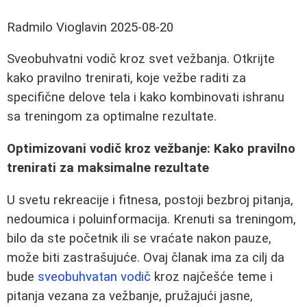
Radmilo Vioglavin
2025-08-20
Sveobuhvatni vodič kroz svet vežbanja. Otkrijte
kako pravilno trenirati, koje vežbe raditi za
specifične delove tela i kako kombinovati ishranu
sa treningom za optimalne rezultate.
Optimizovani vodič kroz vežbanje: Kako pravilno
trenirati za maksimalne rezultate
U svetu rekreacije i fitnesa, postoji bezbroj pitanja,
nedoumica i poluinformacija. Krenuti sa treningom,
bilo da ste početnik ili se vraćate nakon pauze,
može biti zastrašujuće. Ovaj članak ima za cilj da
bude
sveobuhvatan vodič
kroz najčešće teme i
pitanja vezana za vežbanje, pružajući jasne,