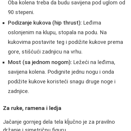
Oba kolena treba da budu savijena pod uglom od
90 stepeni.
Podizanje kukova (hip thrust):
Leđima
oslonjenim na klupu, stopala na podu. Na
kukovima postavite teg i podižite kukove prema
gore, stišćući zadnjicu na vrhu.
Most (sa jednom nogom):
Ležeći na leđima,
savijena kolena. Podignite jednu nogu i onda
podižite kukove koristeći snagu druge noge i
zadnjice.
Za ruke, ramena i ledja
Jačanje gornjeg dela tela kĺjučno je za pravilno
držanje i simetričnu figuru.