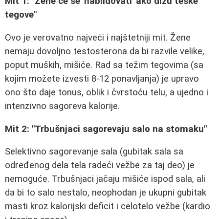
Mit 1: "Žene će se 'nabildovati' ako dižu teške
tegove"
Ovo je verovatno najveći i najštetniji mit. Žene
nemaju dovoljno testosterona da bi razvile velike,
poput muških, mišiće. Rad sa težim tegovima (sa
kojim možete izvesti 8-12 ponavljanja) je upravo
ono što daje tonus, oblik i čvrstoću telu, a ujedno i
intenzivno sagoreva kalorije.
Mit 2: "Trbušnjaci sagorevaju salo na stomaku"
Selektivno sagorevanje sala (gubitak sala sa
određenog dela tela radeći vežbe za taj deo) je
nemoguće. Trbušnjaci jačaju mišiće ispod sala, ali
da bi to salo nestalo, neophodan je ukupni gubitak
masti kroz kalorijski deficit i celotelo vežbe (kardio