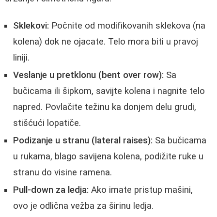
Sklekovi:
Počnite od modifikovanih sklekova (na
kolena) dok ne ojacate. Telo mora biti u pravoj
liniji.
Veslanje u pretklonu (bent over row):
Sa
bučicama ili šipkom, savijte kolena i nagnite telo
napred. Povlačite težinu ka donjem delu grudi,
stišćući lopatiče.
Podizanje u stranu (lateral raises):
Sa bučicama
u rukama, blago savijena kolena, podižite ruke u
stranu do visine ramena.
Pull-down za ledja:
Ako imate pristup mašini,
ovo je odlična vežba za širinu ledja.