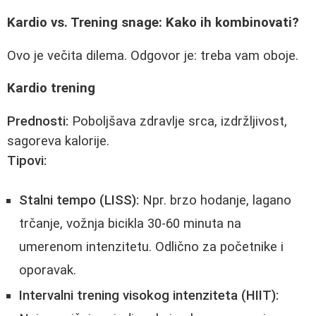
Kardio vs. Trening snage: Kako ih kombinovati?
Ovo je večita dilema. Odgovor je: treba vam oboje.
Kardio trening
Prednosti:
Poboljšava zdravlje srca, izdržljivost,
sagoreva kalorije.
Tipovi:
Stalni tempo (LISS):
Npr. brzo hodanje, lagano
trčanje, vožnja bicikla 30-60 minuta na
umerenom intenzitetu. Odlično za početnike i
oporavak.
Intervalni trening visokog intenziteta (HIIT):