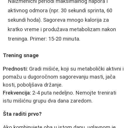
Naizmenični periodi maksimalnog napora i
aktivnog odmora (npr. 30 sekundi sprinta, 60
sekundi hoda). Sagoreva mnogo kalorija za
kratko vreme i produžava metabolizam nakon
treninga. Primer: 15-20 minuta.
Trening snage
Prednosti:
Gradi mišiće, koji su metabolički aktivni i
pomažu u dugoročnom sagorevanju masti, jača
kosti, poboljšava držanje.
Frekvencija:
2-4 puta nedeljno. Nemojte trenirati
istu mišićnu grupu dva dana zaredom.
Šta raditi prvo?
Ako kombinujete oba u istom danu, uglavnom je