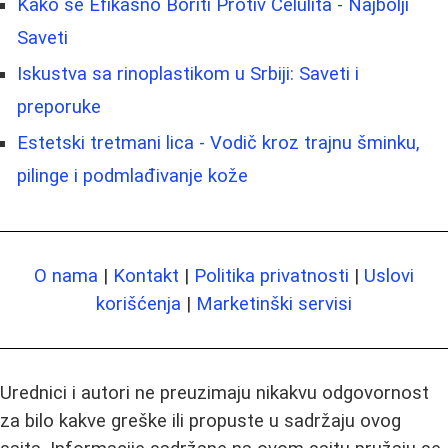
Kako se Efikasno Boriti Protiv Celulita - Najbolji
Saveti
Iskustva sa rinoplastikom u Srbiji: Saveti i
preporuke
Estetski tretmani lica - Vodič kroz trajnu šminku,
pilinge i podmlađivanje kože
O nama
|
Kontakt
|
Politika privatnosti
|
Uslovi
korišćenja
|
Marketinški servisi
Urednici i autori ne preuzimaju nikakvu odgovornost
za bilo kakve greške ili propuste u sadržaju ovog