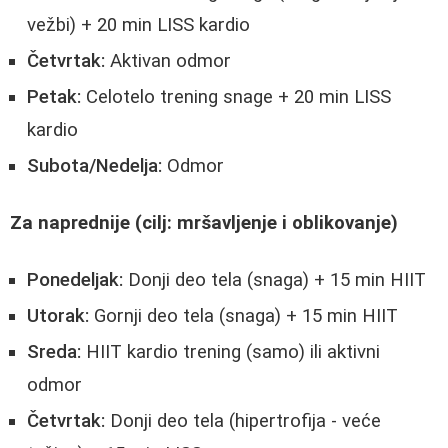
vežbi) + 20 min LISS kardio
Četvrtak:
Aktivan odmor
Petak:
Celotelo trening snage + 20 min LISS
kardio
Subota/Nedelja:
Odmor
Za naprednije (cilj: mršavljenje i oblikovanje)
Ponedeljak:
Donji deo tela (snaga) + 15 min HIIT
Utorak:
Gornji deo tela (snaga) + 15 min HIIT
Sreda:
HIIT kardio trening (samo) ili aktivni
odmor
Četvrtak:
Donji deo tela (hipertrofija - veće