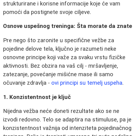
strukturirane i korisne informacije koje će vam
pomoći da postignete svoje ciljeve.
Osnove uspešnog treninga: Šta morate da znate
Pre nego što zaronite u specifične vežbe za
pojedine delove tela, ključno je razumeti neke
osnovne principe koji važe za svaku vrstu fizičke
aktivnosti. Bez obzira na vaš cilj - mršavljenje,
zatezanje, povećanje mišićne mase ili samo
očuvanje zdravlja -
ovi principi su temelj uspeha
.
1. Konzistentnost je ključ
Nijedna vežba neće doneti rezultate ako se ne
izvodi redovno. Telo se adaptira na stimuluse, pa je
konzistentnost važnija od intenziteta pojedinačnog