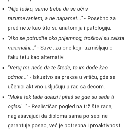
"Nije teško, samo treba da se uči s
razumevanjem, a ne napamet..."
- Posebno za
predmete kao što su anatomija i patologija.
"Ako se potrudite oko prijemnog, troškovi su zaista
minimalni..."
- Savet za one koji razmišljaju o
fakultetu kao alternativi.
"Veruj mi, neće da te štede, to im dođe kao
odmor..."
- Iskustvo sa prakse u vrtiću, gde se
učenici aktivno uključuju u rad sa decom.
"Muka tek tada dolazi i pitaš se gde su sada ti
oglasi..."
- Realističan pogled na tržište rada,
naglašavajući da diploma sama po sebi ne
garantuje posao, već je potrebna i proaktivnost.