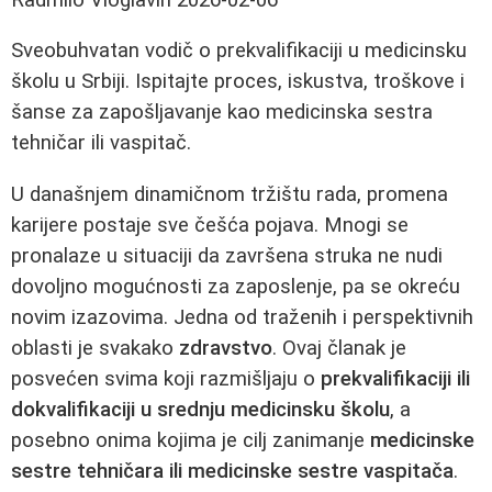
Sveobuhvatan vodič o prekvalifikaciji u medicinsku
školu u Srbiji. Ispitajte proces, iskustva, troškove i
šanse za zapošljavanje kao medicinska sestra
tehničar ili vaspitač.
U današnjem dinamičnom tržištu rada, promena
karijere postaje sve češća pojava. Mnogi se
pronalaze u situaciji da završena struka ne nudi
dovoljno mogućnosti za zaposlenje, pa se okreću
novim izazovima. Jedna od traženih i perspektivnih
oblasti je svakako
zdravstvo
. Ovaj članak je
posvećen svima koji razmišljaju o
prekvalifikaciji ili
dokvalifikaciji u srednju medicinsku školu
, a
posebno onima kojima je cilj zanimanje
medicinske
sestre tehničara ili medicinske sestre vaspitača
.