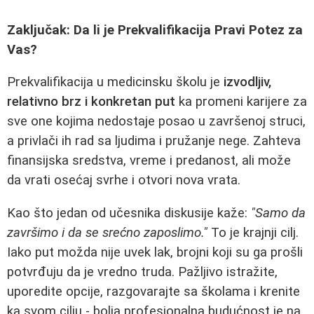
Zaključak: Da li je Prekvalifikacija Pravi Potez za
Vas?
Prekvalifikacija u medicinsku školu je
izvodljiv,
relativno brz i konkretan put
ka promeni karijere za
sve one kojima nedostaje posao u završenoj struci,
a privlači ih rad sa ljudima i pružanje nege. Zahteva
finansijska sredstva, vreme i predanost, ali može
da vrati osećaj svrhe i otvori nova vrata.
Kao što jedan od učesnika diskusije kaže:
"Samo da
završimo i da se srećno zaposlimo."
To je krajnji cilj.
Iako put možda nije uvek lak, brojni koji su ga prošli
potvrđuju da je vredno truda. Pažljivo istražite,
uporedite opcije, razgovarajte sa školama i krenite
ka svom cilju - bolja profesionalna budućnost je na