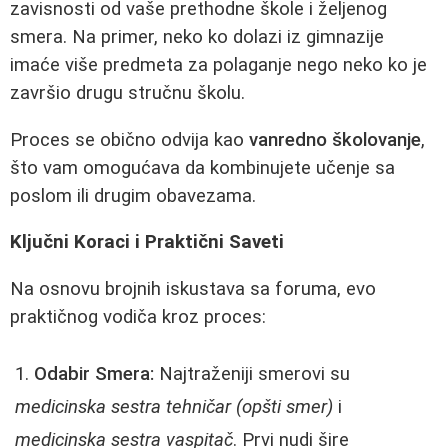
zavisnosti od vaše prethodne škole i željenog
smera. Na primer, neko ko dolazi iz gimnazije
imaće više predmeta za polaganje nego neko ko je
završio drugu stručnu školu.
Proces se obično odvija kao
vanredno školovanje
,
što vam omogućava da kombinujete učenje sa
poslom ili drugim obavezama.
Ključni Koraci i Praktični Saveti
Na osnovu brojnih iskustava sa foruma, evo
praktičnog vodiča kroz proces:
Odabir Smera:
Najtraženiji smerovi su
medicinska sestra tehničar (opšti smer)
i
medicinska sestra vaspitač
. Prvi nudi šire