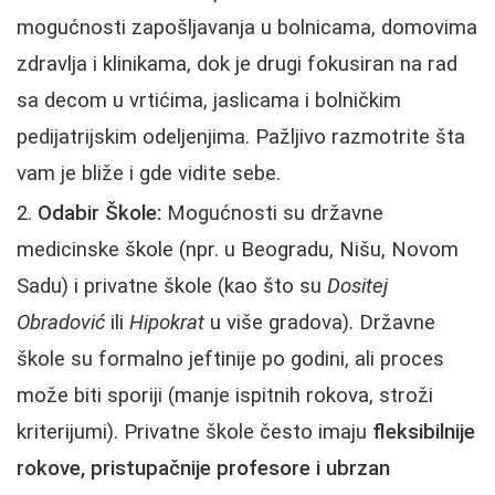
mogućnosti zapošljavanja u bolnicama, domovima
zdravlja i klinikama, dok je drugi fokusiran na rad
sa decom u vrtićima, jaslicama i bolničkim
pedijatrijskim odeljenjima. Pažljivo razmotrite šta
vam je bliže i gde vidite sebe.
Odabir Škole:
Mogućnosti su državne
medicinske škole (npr. u Beogradu, Nišu, Novom
Sadu) i privatne škole (kao što su
Dositej
Obradović
ili
Hipokrat
u više gradova). Državne
škole su formalno jeftinije po godini, ali proces
može biti sporiji (manje ispitnih rokova, stroži
kriterijumi). Privatne škole često imaju
fleksibilnije
rokove, pristupačnije profesore i ubrzan