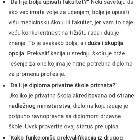
"Da li je bolje upisati fakultet?"
Neki savetuju da
ako već imate volje za učenjem, bolje je upisati
višu medicinsku školu ili fakultet, jer vam to daje
veću konkurentnost na tržištu rada i dublje
znanje. To je svakako bolja, ali
duža i skuplja
opcija
. Prekvalifikacija u srednju školu je brže
rešenje za one kojima je hitno potrebna diploma
za promenu profesije.
"Da li je diploma privatne škole priznata?"
Ukoliko je privatna škola
akreditovana od strane
nadležnog ministarstva
, diploma koju izdaje je
potpuno ravnopravna sa diplomom državne
škole. Uvek proverite ovaj status pre upisa.
"Kako funkcioniše prekvalifikacija iz drugog