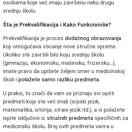
osobama koje već imaju završenu neku drugu
srednju školu.
Šta je Prekvalifikacija i Kako Funkcioniše?
Prekvalifikacija je proces
dodatnog obrazovanja
koji omogućava sticanje nove stručne spreme.
Ukoliko ste završili bilo koju srednju školu
(gimnaziju, ekonomsku, mašinsku, frizersku...),
imate pravo da upišete željeni smer u medicinskoj
školi i
polažete samo razliku predmeta
.
U praksi, to znači da vam se priznaju svi opšti
predmeti koje ste već imali (srpski jezik,
matematika, istorija, strani jezik itd.), a vi polažete
ispite isključivo iz
stručnih predmeta
specifičnih za
medicinsku školu. Broj ovih predmeta varira u