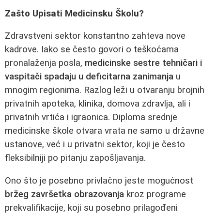
Zašto Upisati Medicinsku Školu?
Zdravstveni sektor konstantno zahteva nove
kadrove. Iako se često govori o teškoćama
pronalaženja posla,
medicinske sestre tehničari i
vaspitači spadaju u deficitarna zanimanja
u
mnogim regionima. Razlog leži u otvaranju brojnih
privatnih apoteka, klinika, domova zdravlja, ali i
privatnih vrtića i igraonica. Diploma srednje
medicinske škole otvara vrata ne samo u državne
ustanove, već i u privatni sektor, koji je često
fleksibilniji po pitanju zapošljavanja.
Ono što je posebno privlačno jeste mogućnost
bržeg završetka obrazovanja
kroz programe
prekvalifikacije, koji su posebno prilagođeni