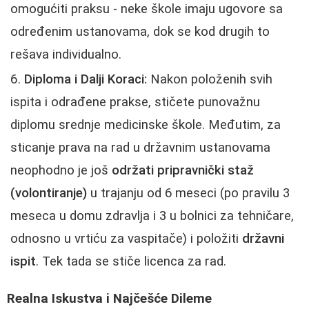
omogućiti praksu - neke škole imaju ugovore sa
određenim ustanovama, dok se kod drugih to
rešava individualno.
Diploma i Dalji Koraci:
Nakon položenih svih
ispita i odrađene prakse, stičete punovažnu
diplomu srednje medicinske škole. Međutim, za
sticanje prava na rad u državnim ustanovama
neophodno je još
održati pripravnički staž
(volontiranje)
u trajanju od 6 meseci (po pravilu 3
meseca u domu zdravlja i 3 u bolnici za tehničare,
odnosno u vrtiću za vaspitače) i položiti
državni
ispit
. Tek tada se stiče licenca za rad.
Realna Iskustva i Najčešće Dileme