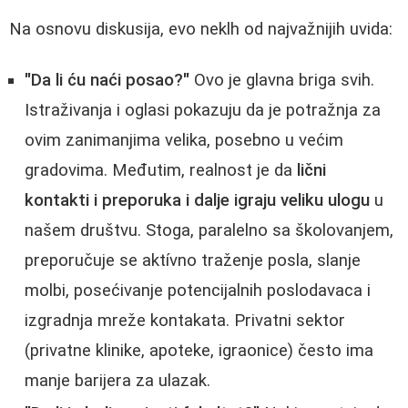
Na osnovu diskusija, evo neklh od najvažnijih uvida:
"Da li ću naći posao?"
Ovo je glavna briga svih.
Istraživanja i oglasi pokazuju da je potražnja za
ovim zanimanjima velika, posebno u većim
gradovima. Međutim, realnost je da
lični
kontakti i preporuka i dalje igraju veliku ulogu
u
našem društvu. Stoga, paralelno sa školovanjem,
preporučuje se aktívno traženje posla, slanje
molbi, posećivanje potencijalnih poslodavaca i
izgradnja mreže kontakata. Privatni sektor
(privatne klinike, apoteke, igraonice) često ima
manje barijera za ulazak.