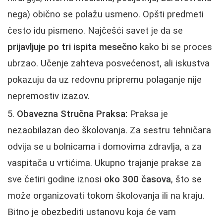
nega) obično se polažu usmeno. Opšti predmeti
često idu pismeno. Najčešći savet je da se
prijavljuje po tri ispita mesečno
kako bi se proces
ubrzao. Učenje zahteva posvećenost, ali iskustva
pokazuju da uz redovnu pripremu polaganje nije
nepremostiv izazov.
Obavezna Stručna Praksa:
Praksa je
nezaobilazan deo školovanja. Za sestru tehničara
odvija se u bolnicama i domovima zdravlja, a za
vaspitača u vrtićima. Ukupno trajanje prakse za
sve četiri godine iznosi
oko 300 časova
, što se
može organizovati tokom školovanja ili na kraju.
Bitno je obezbediti ustanovu koja će vam