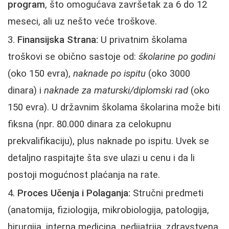
program
, što omogućava završetak za 6 do 12
meseci, ali uz nešto veće troškove.
Finansijska Strana:
U privatnim školama
troškovi se obično sastoje od:
školarine po godini
(oko 150 evra),
naknade po ispitu
(oko 3000
dinara) i
naknade za maturski/diplomski rad
(oko
150 evra). U državnim školama školarina može biti
fiksna (npr. 80.000 dinara za celokupnu
prekvalifikaciju), plus naknade po ispitu. Uvek se
detaljno raspitajte šta sve ulazi u cenu i da li
postoji mogućnost plaćanja na rate.
Proces Učenja i Polaganja:
Stručni predmeti
(anatomija, fiziologija, mikrobiologija, patologija,
hirurgija, interna medicina, pedijatrija, zdravstvena