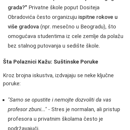
grada?"
Privatne škole poput Dositeja
Obradovića često organizuju
ispitne rokove u
više gradova
(npr. mesečno u Beogradu), što
omogućava studentima iz cele zemlje da polažu
bez stalnog putovanja u sedište škole.
Šta Polaznici Kažu: Suštinske Poruke
Kroz brojna iskustva, izdvajaju se neke ključne
poruke:
"Samo se opustite i nemojte dozvoliti da vas
profesor zbuni..."
- Stres je normalan, ali pristup
profesora u privatnim školama često je
podržavajući.