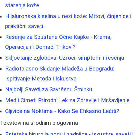
starenja kože
Hijaluronska kiselina u nezi kože: Mitovi, činjenice i
praktični saveti
Rešenje za Spuštene Očne Kapke - Krema,
Operacija ili Domaći Trikovi?
Skljoctanje zglobova: Uzroci, simptomi i rešenja
Radiotalasno Skidanje Mladeža u Beogradu:
Ispitivanje Metoda i Iskustva
Najbolji Saveti za Savršenu Šminku
Med i Cimet: Prirodni Lek za Zdravlje i Mršavljenje
Gljivice na Noktima - Kako Se Efikasno Lečiti?
Tekstovi na srodnim blogovima
Estetska hirurgija nogu i zadnjice - iskustva, saveti i