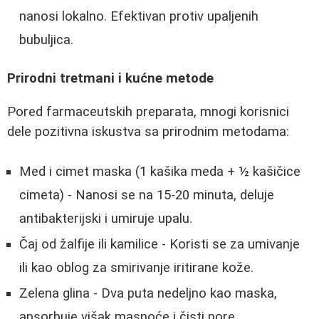
nanosi lokalno. Efektivan protiv upaljenih
bubuljica.
Prirodni tretmani i kućne metode
Pored farmaceutskih preparata, mnogi korisnici
dele pozitivna iskustva sa prirodnim metodama:
Med i cimet maska (1 kašika meda + ½ kašičice
cimeta) - Nanosi se na 15-20 minuta, deluje
antibakterijski i umiruje upalu.
Čaj od žalfije ili kamilice - Koristi se za umivanje
ili kao oblog za smirivanje iritirane kože.
Zelena glina - Dva puta nedeljno kao maska,
apsorbuje višak masnoće i čisti pore.