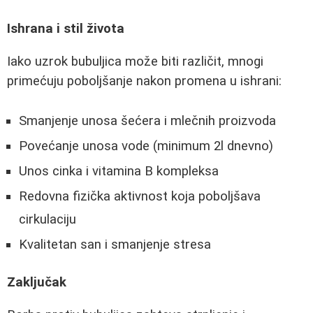
Ishrana i stil života
Iako uzrok bubuljica može biti različit, mnogi
primećuju poboljšanje nakon promena u ishrani:
Smanjenje unosa šećera i mlečnih proizvoda
Povećanje unosa vode (minimum 2l dnevno)
Unos cinka i vitamina B kompleksa
Redovna fizička aktivnost koja poboljšava
cirkulaciju
Kvalitetan san i smanjenje stresa
Zaključak