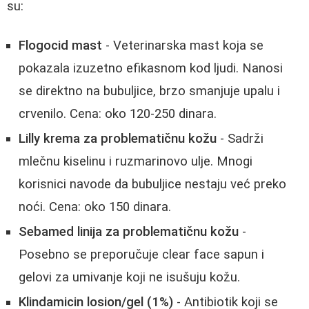
su:
Flogocid mast
- Veterinarska mast koja se
pokazala izuzetno efikasnom kod ljudi. Nanosi
se direktno na bubuljice, brzo smanjuje upalu i
crvenilo. Cena: oko 120-250 dinara.
Lilly krema za problematičnu kožu
- Sadrži
mlečnu kiselinu i ruzmarinovo ulje. Mnogi
korisnici navode da bubuljice nestaju već preko
noći. Cena: oko 150 dinara.
Sebamed linija za problematičnu kožu
-
Posebno se preporučuje clear face sapun i
gelovi za umivanje koji ne isušuju kožu.
Klindamicin losion/gel (1%)
- Antibiotik koji se