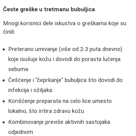
Česte greške u tretmanu bubuljica
Mnogi korisnici dele iskustva o greškama koje su
činili:
Preterano umivanje (više od 2-3 puta dnevno)
koje isušuje kožu i dovodi do porasta lučenja
sebuma
Češćenje i "čeprkanje" bubuljica što dovodi do
infekcija i ožiljaka
Korišćenje preparata na celo lice umesto
lokalno, što iritira zdravu kožu
Kombinovanje previše aktivnih sastojaka
odjednom