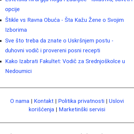
opcije
Štikle vs Ravna Obuća - Šta Kažu Žene o Svojim
Izborima
Sve što treba da znate o Uskršnjem postu -
duhovni vodič i provereni posni recepti
Kako Izabrati Fakultet: Vodič za Srednjoškolce u
Nedoumici
O nama
|
Kontakt
|
Politika privatnosti
|
Uslovi
korišćenja
|
Marketinški servisi