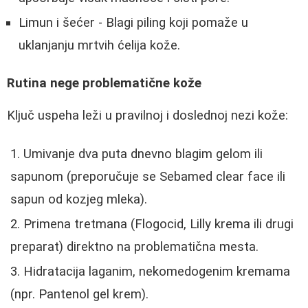
Limun i šećer - Blagi piling koji pomaže u
uklanjanju mrtvih ćelija kože.
Rutina nege problematične kože
Ključ uspeha leži u pravilnoj i doslednoj nezi kože:
Umivanje dva puta dnevno blagim gelom ili
sapunom (preporučuje se Sebamed clear face ili
sapun od kozjeg mleka).
Primena tretmana (Flogocid, Lilly krema ili drugi
preparat) direktno na problematična mesta.
Hidratacija laganim, nekomedogenim kremama
(npr. Pantenol gel krem).