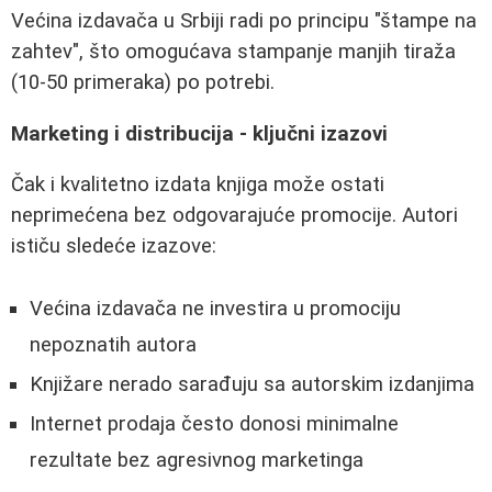
Većina izdavača u Srbiji radi po principu "štampe na
zahtev", što omogućava stampanje manjih tiraža
(10-50 primeraka) po potrebi.
Marketing i distribucija - ključni izazovi
Čak i kvalitetno izdata knjiga može ostati
neprimećena bez odgovarajuće promocije. Autori
ističu sledeće izazove:
Većina izdavača ne investira u promociju
nepoznatih autora
Knjižare nerado sarađuju sa autorskim izdanjima
Internet prodaja često donosi minimalne
rezultate bez agresivnog marketinga