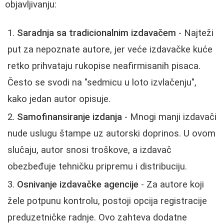
objavljivanju:
Saradnja sa tradicionalnim izdavačem
- Najteži
put za nepoznate autore, jer veće izdavačke kuće
retko prihvataju rukopise neafirmisanih pisaca.
Često se svodi na "sedmicu u loto izvlačenju",
kako jedan autor opisuje.
Samofinansiranje izdanja
- Mnogi manji izdavači
nude uslugu štampe uz autorski doprinos. U ovom
slučaju, autor snosi troškove, a izdavač
obezbeđuje tehničku pripremu i distribuciju.
Osnivanje izdavačke agencije
- Za autore koji
žele potpunu kontrolu, postoji opcija registracije
preduzetničke radnje. Ovo zahteva dodatne