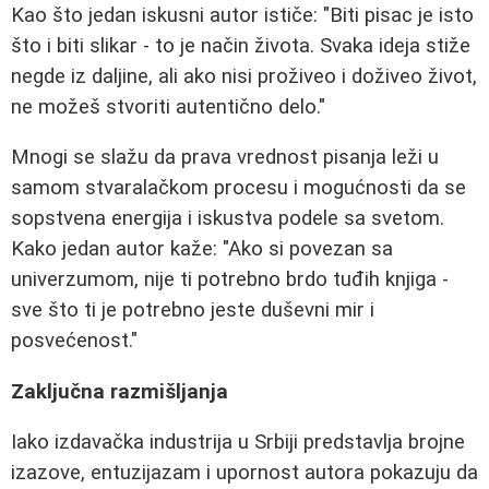
Kao što jedan iskusni autor ističe: "Biti pisac je isto
što i biti slikar - to je način života. Svaka ideja stiže
negde iz daljine, ali ako nisi proživeo i doživeo život,
ne možeš stvoriti autentično delo."
Mnogi se slažu da prava vrednost pisanja leži u
samom stvaralačkom procesu i mogućnosti da se
sopstvena energija i iskustva podele sa svetom.
Kako jedan autor kaže: "Ako si povezan sa
univerzumom, nije ti potrebno brdo tuđih knjiga -
sve što ti je potrebno jeste duševni mir i
posvećenost."
Zaključna razmišljanja
Iako izdavačka industrija u Srbiji predstavlja brojne
izazove, entuzijazam i upornost autora pokazuju da