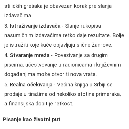
stiličkih grešaka je obavezan korak pre slanja
izdavačima.
Istraživanje izdavača
- Slanje rukopisa
nasumičnim izdavačima retko daje rezultate. Bolje
je istražiti koje kuće objavljuju slične žanrove.
Stvaranje mreža
- Povezivanje sa drugim
piscima, učestvovanje u radionicama i književnim
događanjima može otvoriti nova vrata.
Realna očekivanja
- Većina knjiga u Srbiji se
prodaje u tiražima od nekoliko stotina primeraka,
a finansijska dobit je retkost.
Pisanje kao životni put