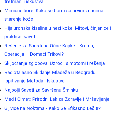
tretmani i iskustva
Mimične bore: Kako se boriti sa prvim znacima
starenja kože
Hijaluronska kiselina u nezi kože: Mitovi, činjenice i
praktični saveti
Rešenje za Spuštene Očne Kapke - Krema,
Operacija ili Domaći Trikovi?
Skljoctanje zglobova: Uzroci, simptomi i rešenja
Radiotalasno Skidanje Mladeža u Beogradu:
Ispitivanje Metoda i Iskustva
Najbolji Saveti za Savršenu Šminku
Med i Cimet: Prirodni Lek za Zdravlje i Mršavljenje
Gljivice na Noktima - Kako Se Efikasno Lečiti?