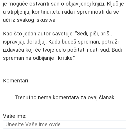
je moguće ostvariti san o objavljenoj knjizi. Ključ je
u strpljenju, kontinuitetu rada i spremnosti da se
uči iz svakog iskustva.
Kao što jedan autor savetuje: "Sedi, piši, briši,
ispravljaj, doradjuj. Kada budeš spreman, potraži
izdavača koji će tvoje delo počitati i dati sud. Budi
spreman na odbijanje i kritike."
Komentari
Trenutno nema komentara za ovaj članak.
Vaše ime: