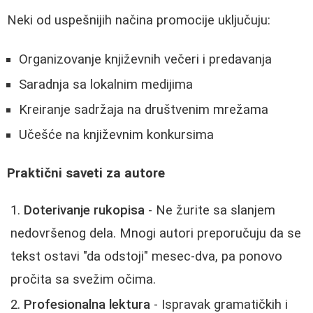
Neki od uspešnijih načina promocije uključuju:
Organizovanje književnih večeri i predavanja
Saradnja sa lokalnim medijima
Kreiranje sadržaja na društvenim mrežama
Učešće na književnim konkursima
Praktični saveti za autore
Doterivanje rukopisa
- Ne žurite sa slanjem
nedovršenog dela. Mnogi autori preporučuju da se
tekst ostavi "da odstoji" mesec-dva, pa ponovo
pročita sa svežim očima.
Profesionalna lektura
- Ispravak gramatičkih i