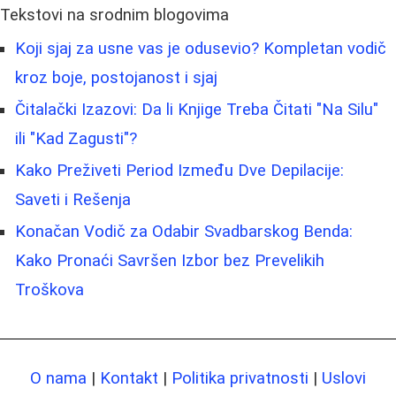
Tekstovi na srodnim blogovima
Koji sjaj za usne vas je odusevio? Kompletan vodič
kroz boje, postojanost i sjaj
Čitalački Izazovi: Da li Knjige Treba Čitati "Na Silu"
ili "Kad Zagusti"?
Kako Preživeti Period Između Dve Depilacije:
Saveti i Rešenja
Konačan Vodič za Odabir Svadbarskog Benda:
Kako Pronaći Savršen Izbor bez Prevelikih
Troškova
O nama
|
Kontakt
|
Politika privatnosti
|
Uslovi