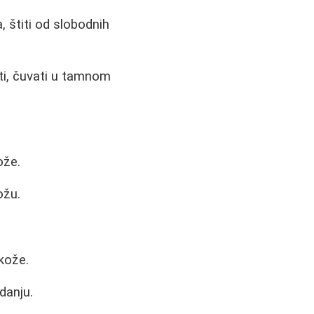
, štiti od slobodnih
ti, čuvati u tamnom
ože.
ožu.
kože.
danju.