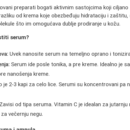
vani preparati bogati aktivnim sastojcima koji ciljano
azliku od krema koje obezbeđuju hidrataciju i zaštitu,
lekule što im omogućava dublje prodiranje u kožu.
stiti serum?
ova:
Uvek nanosite serum na temeljno oprano i tonizira
nja:
Serum ide posle tonika, a pre kreme. Idealno je s
pre nanošenja kreme.
 je 2-3 kapi za celo lice. Serumi su koncentrovani pa n
Zavisi od tipa seruma. Vitamin C je idealan za jutarnju 
 za večernju negu.
ruma i ampula