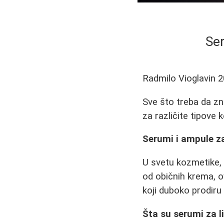
Ser
Radmilo Vioglavin
2
Sve što treba da zn
za različite tipove 
Serumi i ampule z
U svetu kozmetike, 
od običnih krema, o
koji duboko prodiru u
Šta su serumi za li