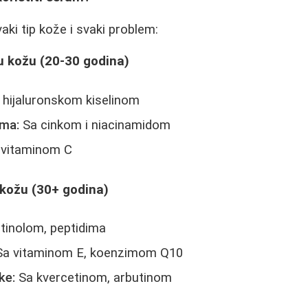
aki tip kože i svaki problem:
u kožu (20-30 godina)
hijaluronskom kiselinom
uma:
Sa cinkom i niacinamidom
vitaminom C
 kožu (30+ godina)
tinolom, peptidima
a vitaminom E, koenzimom Q10
ke:
Sa kvercetinom, arbutinom