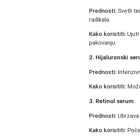
Prednosti:
Svetli te
radikala.
Kako koristiti:
Ujutr
pakovanju.
2. Hijaluronski se
Prednosti:
Intenzivn
Kako koristiti:
Može 
3. Retinol serum
Prednosti:
Ubrzava o
Kako koristiti:
Počet