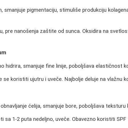
n, smanjuje pigmentaciju, stimuliše produkciju kolagena
u, pre nanošenja zaštite od sunca. Oksidira na svetlos
rum
o hidrira, smanjuje fine linije, poboljšava elastičnost k
se koristiti ujutru i uveče. Najbolje deluje na vlažnu k
bnavljanje ćelija, smanjuje bore, poboljšava teksturu 
i sa 1-2 puta nedeljno, uveče. Obavezno koristiti SPF 