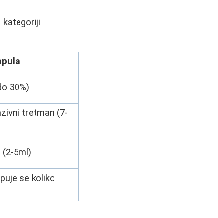
 kategoriji
pula
do 30%)
nzivni tretman (7-
 (2-5ml)
kupuje se koliko