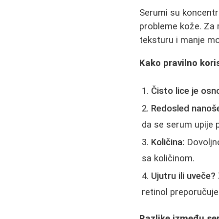
Serumi su koncentro
probleme kože. Za r
teksturu i manje mo
Kako pravilno kori
Čisto lice je osn
Redosled nanoše
da se serum upije 
Količina:
Dovoljno
sa količinom.
Ujutru ili uveče?
retinol preporučuje
Razlike između se