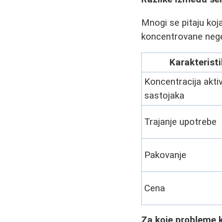
Mnogi se pitaju koj
koncentrovane nege,
Karakterist
Koncentracija akti
sastojaka
Trajanje upotrebe
Pakovanje
Cena
Za koje probleme k