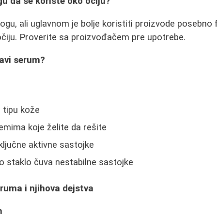
gu da se koriste oko očiju?
ogu, ali uglavnom je bolje koristiti proizvode posebno
očiju. Proverite sa proizvođačem pre upotrebe.
ravi serum?
 tipu kože
emima koje želite da rešite
ključne aktivne sastojke
o staklo čuva nestabilne sastojke
ruma i njihova dejstva
m