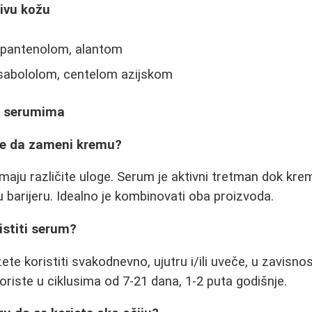
jivu kožu
pantenolom, alantom
sabololom, centelom azijskom
o serumima
že da zameni kremu?
maju različite uloge. Serum je aktivni tretman dok kr
nu barijeru. Idealno je kombinovati oba proizvoda.
istiti serum?
e koristiti svakodnevno, ujutru i/ili uveče, u zavisnos
riste u ciklusima od 7-21 dana, 1-2 puta godišnje.