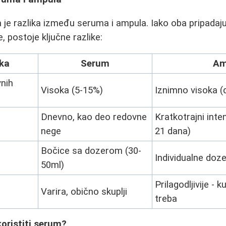
a je razlika između seruma i ampula. Iako oba pripadaju
 postoje ključne razlike:
ika
Serum
Am
vnih
Visoka (5-15%)
Iznimno visoka (
Dnevno, kao deo redovne
Kratkotrajni inte
nege
21 dana)
Bočice sa dozerom (30-
Individualne doze
50ml)
Prilagodljivije - 
Varira, obično skuplji
treba
oristiti serum?