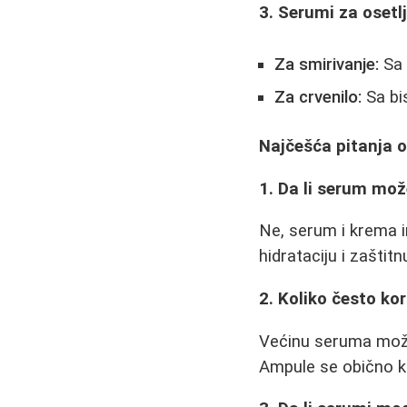
3. Serumi za osetl
Za smirivanje:
Sa 
Za crvenilo:
Sa bi
Najčešća pitanja 
1. Da li serum mo
Ne, serum i krema i
hidrataciju i zaštit
2. Koliko često kor
Većinu seruma možet
Ampule se obično ko