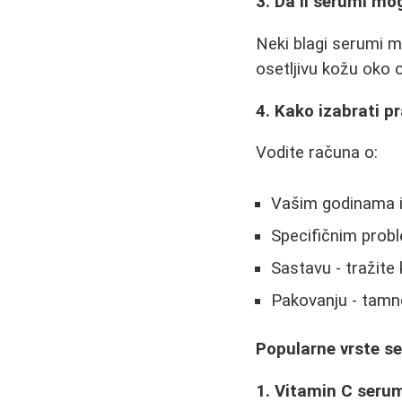
3. Da li serumi mo
Neki blagi serumi m
osetljivu kožu oko 
4. Kako izabrati p
Vodite računa o:
Vašim godinama i
Specifičnim probl
Sastavu - tražite 
Pakovanju - tamn
Popularne vrste se
1. Vitamin C seru