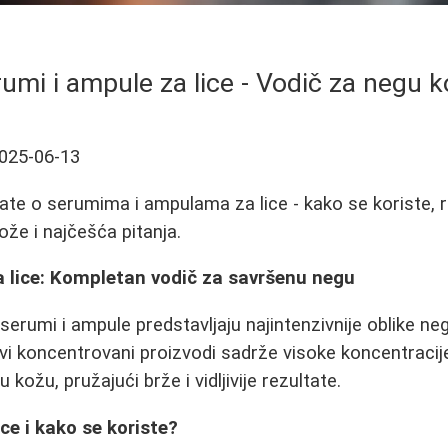
umi i ampule za lice - Vodič za negu 
025-06-13
ate o serumima i ampulama za lice - kako se koriste, r
kože i najčešća pitanja.
a lice: Kompletan vodič za savršenu negu
serumi i ampule predstavljaju najintenzivnije oblike ne
vi koncentrovani proizvodi sadrže visoke koncentracij
 kožu, pružajući brže i vidljivije rezultate.
ce i kako se koriste?