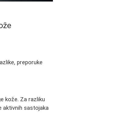
kože
azlike, preporuke
ge kože. Za razliku
e aktivnih sastojaka