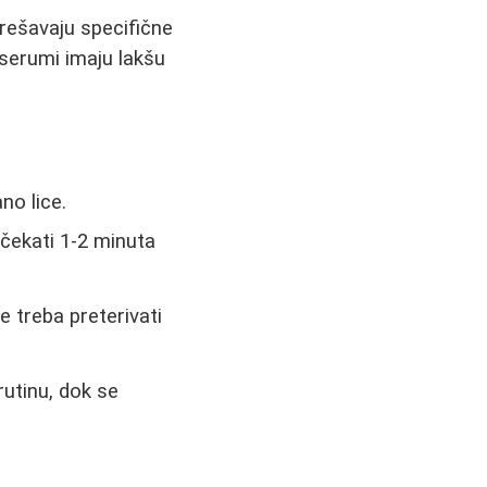
 rešavaju specifične
 serumi imaju lakšu
no lice.
ačekati 1-2 minuta
e treba preterivati
rutinu, dok se