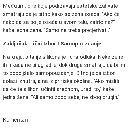
Međutim, one koje podržavaju estetske zahvate
smatraju da je bitno kako se žena oseća. "Ako će
neko da se bolje oseća u svom telu, zašto ne?"
kaže jedna žena. "Samo ne treba pretjerivati."
Zaključak: Lični Izbor I Samopouzdanje
Na kraju, pitanje silikona je lična odluka. Neke žene
ih nikada ne bi ugradile, dok druge smatraju da bi im
to poboljšalo samopouzdanje. Bitno je da izbor
dolazi iznutra, a ne iz pritiska okoline. "Ako misliš
da će te silikoni učiniti srećnom, uradi to," kaže
jedna žena. "Ali samo zbog sebe, ne zbog drugih."
Komentari