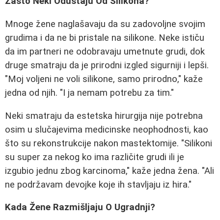
Zašto Neki Odustaju Od Silikona?
Mnoge žene naglašavaju da su zadovoljne svojim
grudima i da ne bi pristale na silikone. Neke ističu
da im partneri ne odobravaju umetnute grudi, dok
druge smatraju da je prirodni izgled sigurniji i lepši.
"Moj voljeni ne voli silikone, samo prirodno," kaže
jedna od njih. "I ja nemam potrebu za tim."
Neki smatraju da estetska hirurgija nije potrebna
osim u slučajevima medicinske neophodnosti, kao
što su rekonstrukcije nakon mastektomije. "Silikoni
su super za nekog ko ima različite grudi ili je
izgubio jednu zbog karcinoma," kaže jedna žena. "Ali
ne podržavam devojke koje ih stavljaju iz hira."
Kada Žene Razmišljaju O Ugradnji?