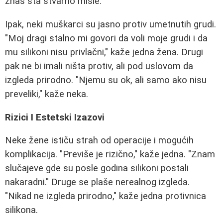
znaš šta stvarno misle."
Ipak, neki muškarci su jasno protiv umetnutih grudi.
"Moj dragi stalno mi govori da voli moje grudi i da
mu silikoni nisu privlačni," kaže jedna žena. Drugi
pak ne bi imali ništa protiv, ali pod uslovom da
izgleda prirodno. "Njemu su ok, ali samo ako nisu
preveliki," kaže neka.
Rizici I Estetski Izazovi
Neke žene ističu strah od operacije i mogućih
komplikacija. "Previše je rizično," kaže jedna. "Znam
slučajeve gde su posle godina silikoni postali
nakaradni." Druge se plaše nerealnog izgleda.
"Nikad ne izgleda prirodno," kaže jedna protivnica
silikona.