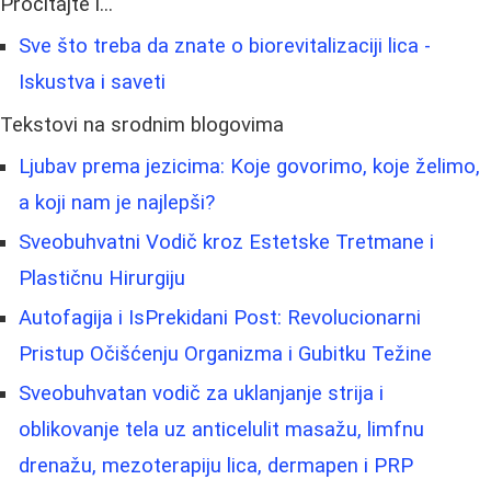
Pročitajte i...
Sve što treba da znate o biorevitalizaciji lica -
Iskustva i saveti
Tekstovi na srodnim blogovima
Ljubav prema jezicima: Koje govorimo, koje želimo,
a koji nam je najlepši?
Sveobuhvatni Vodič kroz Estetske Tretmane i
Plastičnu Hirurgiju
Autofagija i IsPrekidani Post: Revolucionarni
Pristup Očišćenju Organizma i Gubitku Težine
Sveobuhvatan vodič za uklanjanje strija i
oblikovanje tela uz anticelulit masažu, limfnu
drenažu, mezoterapiju lica, dermapen i PRP