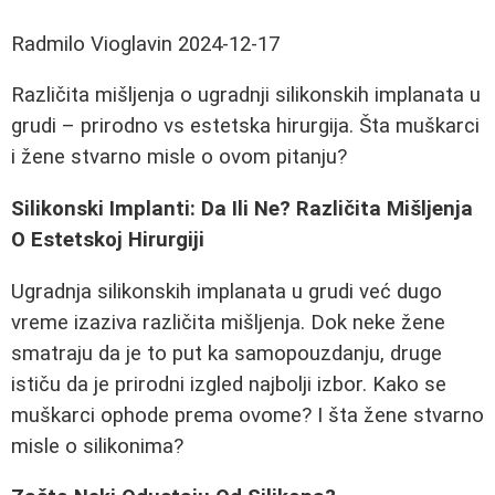
Radmilo Vioglavin
2024-12-17
Različita mišljenja o ugradnji silikonskih implanata u
grudi – prirodno vs estetska hirurgija. Šta muškarci
i žene stvarno misle o ovom pitanju?
Silikonski Implanti: Da Ili Ne? Različita Mišljenja
O Estetskoj Hirurgiji
Ugradnja silikonskih implanata u grudi već dugo
vreme izaziva različita mišljenja. Dok neke žene
smatraju da je to put ka samopouzdanju, druge
ističu da je prirodni izgled najbolji izbor. Kako se
muškarci ophode prema ovome? I šta žene stvarno
misle o silikonima?