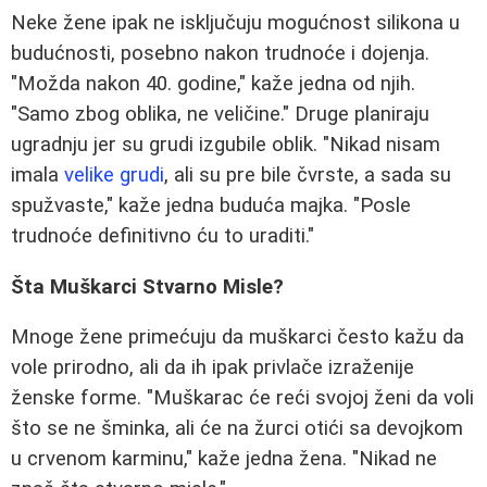
Neke žene ipak ne isključuju mogućnost silikona u
budućnosti, posebno nakon trudnoće i dojenja.
"Možda nakon 40. godine," kaže jedna od njih.
"Samo zbog oblika, ne veličine." Druge planiraju
ugradnju jer su grudi izgubile oblik. "Nikad nisam
imala
velike grudi
, ali su pre bile čvrste, a sada su
spužvaste," kaže jedna buduća majka. "Posle
trudnoće definitivno ću to uraditi."
Šta Muškarci Stvarno Misle?
Mnoge žene primećuju da muškarci često kažu da
vole prirodno, ali da ih ipak privlače izraženije
ženske forme. "Muškarac će reći svojoj ženi da voli
što se ne šminka, ali će na žurci otići sa devojkom
u crvenom karminu," kaže jedna žena. "Nikad ne