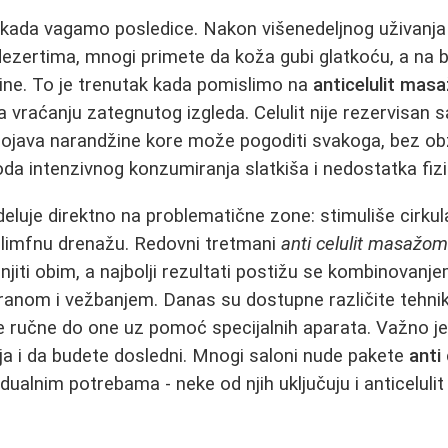
o kada vagamo posledice. Nakon višenedeljnog uživanj
dezertima, mnogi primete da koža gubi glatkoću, a na
nine. To je trenutak kada pomislimo na
anticelulit mas
ka vraćanju zategnutog izgleda. Celulit nije rezervisan
ojava narandžine kore može pogoditi svakoga, bez obzi
oda intenzivnog konzumiranja slatkiša i nedostatka fizi
eluje direktno na problematične zone: stimuliše cirkul
 limfnu drenažu. Redovni tretmani
anti celulit masažo
njiti obim, a najbolji rezultati postižu se kombinovanj
anom i vežbanjem. Danas su dostupne različite tehni
ne ručne do one uz pomoć specijalnih aparata. Važno j
ija i da budete dosledni. Mnogi saloni nude pakete
anti
idualnim potrebama - neke od njih uključuju i anticelulit 