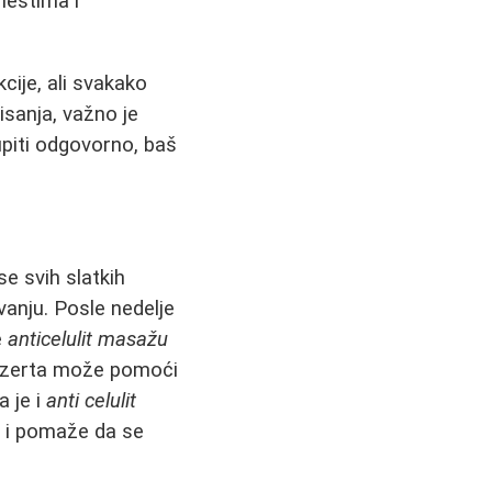
mestima i
ije, ali svakako
sanja, važno je
upiti odgovorno, baš
e svih slatkih
vanju. Posle nedelje
e
anticelulit masažu
 dezerta može pomoći
 je i
anti celulit
e i pomaže da se