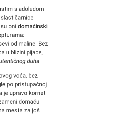
mastim sladoledom
oslastičarnice
o su oni
domaćinski
epturama:
sevi od maline. Bez
 u blizini pijace,
utentičnog duha
.
pravog voća, bez
gle po pristupačnoj
da je upravo kornet
a zameni domaću
ima mesta za još