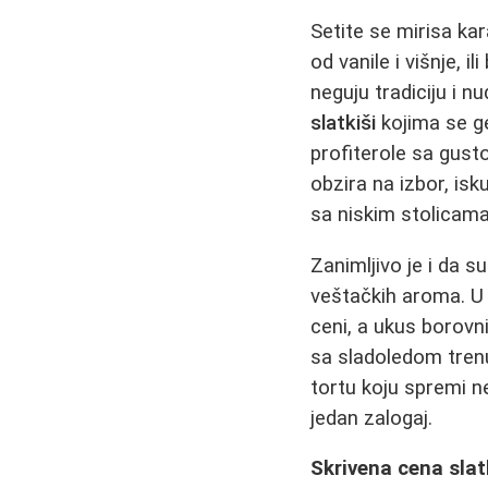
Setite se mirisa k
od vanile i višnje, 
neguju tradiciju i n
slatkiši
kojima se g
profiterole sa gust
obzira na izbor, isk
sa niskim stolicama 
Zanimljivo je i da s
veštačkih aroma. U 
ceni, a ukus borovni
sa sladoledom tren
tortu koju spremi n
jedan zalogaj.
Skrivena cena slat