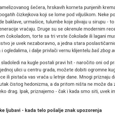
aramelizovanog šećera, hrskavih korneta punjenih kre
ili bogatih čizkejkova koji se lome pod viljuškom. Neke p
ude baklave, urmašice, tulumbe koje plivaju u sirupu - t
eneracije vraćaju. Druge su se okrenule modernim rec
om čokoladom, torte sa tri vrste čokolade ili lagani mu
ustvo je uvek nezaboravno, a jedna stara poslastičarnica
i ogledalima, i dalje privlači vernu klijentelu
baš zbog a
u sladoledi na kugle postali pravi hit - naročito oni od 
jednoj ulici u centru grada, možete dobiti ogromne ku
ce ili pistaća vas vraća u letnje dane. Mnogi priznaju 
utak čistog hedonizma, a da pritom ništa ne može d
eko drag. Ipak, priznajemo - čak i kada smo siti, uvek 
ke ljubavi - kada telo pošalje znak upozorenja