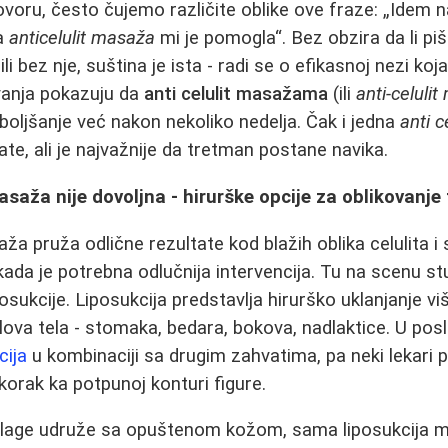
oru, često čujemo različite oblike ove fraze: „Idem 
na
anticelulit masaža
mi je pomogla“. Bez obzira da li pi
li bez nje, suština je ista - radi se o efikasnoj nezi koj
ivanja pokazuju da
anti celulit masažama
(ili
anti-celul
boljšanje već nakon nekoliko nedelja. Čak i jedna
anti c
ate, ali je najvažnije da tretman postane navika.
asaža nije dovoljna - hirurške opcije za oblikovanje 
aža pruža odlične rezultate kod blažih oblika celulita i 
ada je potrebna odlučnija intervencija. Tu na scenu s
osukcije. Liposukcija predstavlja hirurško uklanjanje v
ova tela - stomaka, bedara, bokova, nadlaktice. U posl
cija
u kombinaciji sa drugim zahvatima, pa neki lekari 
 korak ka potpunoj konturi figure.
lage udruže sa opuštenom kožom, sama liposukcija m