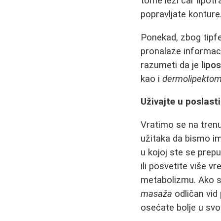
tome leži čar lipot
popravljate konture
Ponekad, zbog tipfel
pronalaze informaci
razumeti da je
lipo
kao i
dermolipektomi
Uživajte u poslasti
Vratimo se na trenu
užitaka da bismo ima
u kojoj ste se prepu
ili posvetite više 
metabolizmu. Ako st
masaža
odličan vid
osećate bolje u svo