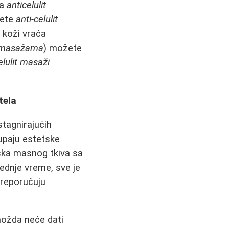
na
anticelulit
šete
anti-celulit
a koži vraća
it masažama
) možete
elulit masaži
tela
stagnirajućih
tupaju estetske
iška masnog tkiva sa
ednje vreme, sve je
preporučuju
ožda neće dati