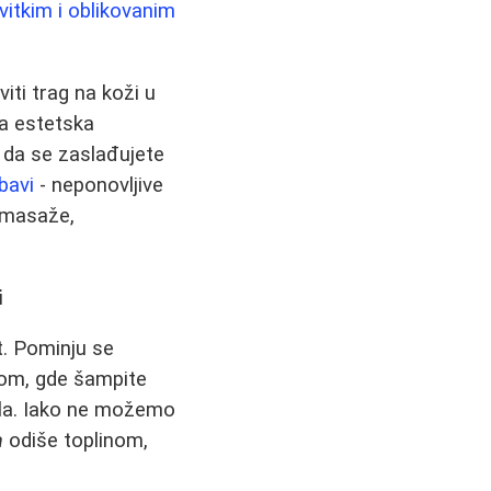
vitkim i oblikovanim
ti trag na koži u
na estetska
 da se zaslađujete
bavi
- neponovljive
t masaže,
i
t. Pominju se
tom, gde šampite
dela. Iako ne možemo
a
odiše toplinom,