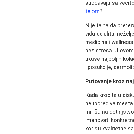
suočavaju sa večito
telom
?
Nije tajna da prete
vidu celulita, neže
medicina i wellness
bez stresa. U ovom
ukuse najboljih kol
liposukcije, dermoli
Putovanje kroz najl
Kada kročite u disku
neuporediva mesta 
mirišu na detinjstv
imenovati konkretne 
koristi kvalitetne sa