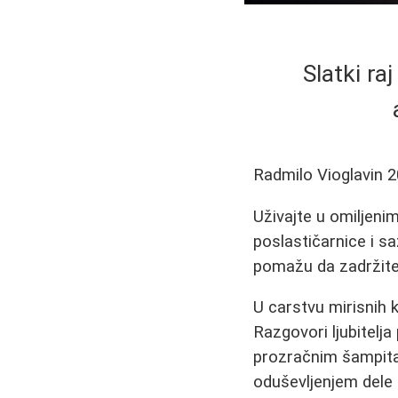
Slatki ra
Radmilo Vioglavin
2
Uživajte u omiljenim
poslastičarnice i sa
pomažu da zadržite 
U carstvu mirisnih k
Razgovori ljubitelj
prozračnim šampitam
oduševljenjem dele 