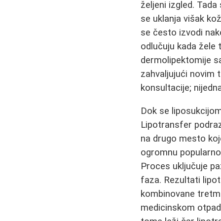
željeni izgled. Tad
se uklanja višak ko
se često izvodi nak
odlučuju kada žele t
dermolipektomije s
zahvaljujući novim 
konsultacije; nijedn
Dok se liposukcijo
Lipotransfer podraz
na drugo mesto koje
ogromnu popularnost 
Proces uključuje pa
faza. Rezultati lipo
kombinovane tretma
medicinskom otpadu,