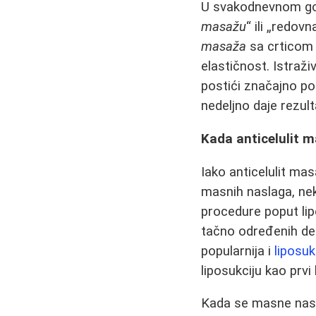
U svakodnevnom gov
masažu
“ ili „redov
masaža
sa crticom i
elastičnost. Istraž
postići značajno po
nedeljno daje rezult
Kada anticelulit m
Iako anticelulit mas
masnih naslaga, nek
procedure poput lip
tačno određenih del
popularnija i
liposuk
liposukciju kao prvi
Kada se masne nas