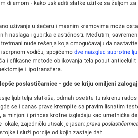
m dilemom - kako uskladiti slatke užitke sa željom za
rano uživanje u šećeru i masnim kremovima može ostavi
ljenih naslaga i gubitka elastičnosti. Međutim, savreme
 tretmani nude rešenja koja omogućavaju da nastavite
 iscrpnom vodiču, spojićemo
dve naizgled suprotne lju
ača i efikasne metode oblikovanja tela poput anticeluli
pektomije i lipotransfera.
epše poslastičarnice - gde se kriju omiljeni zalogaj
sije ljubitelja slatkiša, odmah osetite tu iskrenu rados
gde se i danas prave krempite sa pravim lisnatim tes
o, a minjoni i princes krofne izgledaju kao umetnička 
lokale, zajednički utisak je jasan:
prava poslastičarnic
stojke i služi porcije od kojih zastaje dah.