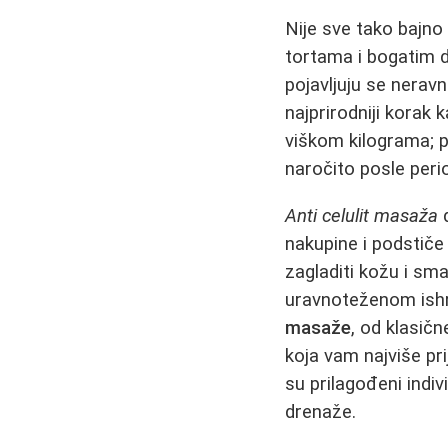
Nije sve tako bajn
tortama i bogatim 
pojavljuju se nerav
najprirodniji korak 
viškom kilograma; p
naročito posle peri
Anti celulit masaža
d
nakupine i podstiče
zagladiti kožu i sma
uravnoteženom ishr
masaže
, od klasič
koja vam najviše pr
su prilagođeni indiv
drenaže.