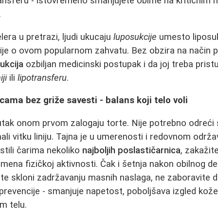
ransferu - istovremeno smanjujete obime na kritičnim 
.
era u pretrazi, ljudi ukucaju
luposukcije
umesto liposukc
je o ovom popularnom zahvatu. Bez obzira na način pi
sukcija
ozbiljan medicinski postupak i da joj treba prist
ji
ili
lipotransferu
.
cama bez griže savesti - balans koji telo voli
tak onom prvom zalogaju torte. Nije potrebno odreći s
li vitku liniju. Tajna je u umerenosti i redovnom održa
stili čarima nekoliko
najboljih poslastičarnica
, zakažit
vremena fizičkoj aktivnosti. Čak i šetnja nakon obilnog
e skloni zadržavanju masnih naslaga, ne zaboravite da
 prevencije - smanjuje napetost, poboljšava izgled kož
m telu.