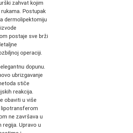
urški zahvat kojim
li rukama. Postupak
 za dermolipektomiju
 izvode
om postaje sve brži
etaljne
zbiljnoj operaciji.
 elegantnu dopunu.
ihovo ubrizgavanje
 metoda stiče
skih reakcija.
 obaviti u više
di lipotransferom
jom ne završava u
 regija. Upravo u