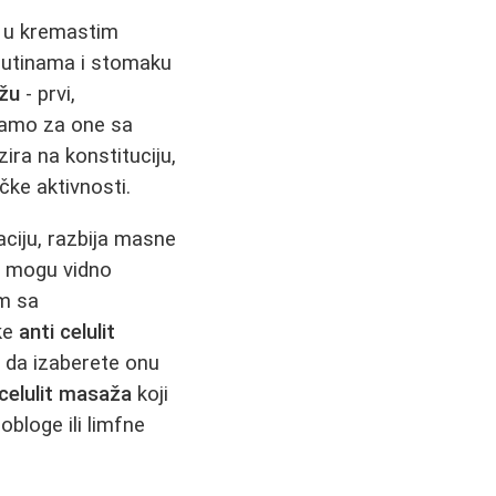
a u kremastim
 butinama i stomaku
ažu
- prvi,
 samo za one sa
ra na konstituciju,
čke aktivnosti.
aciju, razbija masne
m
mogu vidno
em sa
ke
anti celulit
e da izaberete onu
 celulit masaža
koji
obloge ili limfne