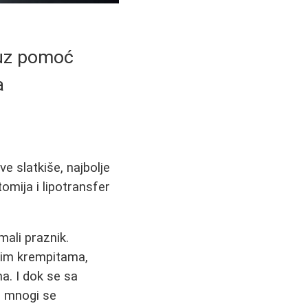
a uz pomoć
a
ve slatkiše, najbolje
omija i lipotransfer
mali praznik.
skim krempitama,
a. I dok se sa
, mnogi se