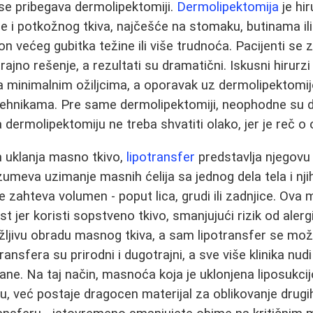
a se pribegava dermolipektomiji.
Dermolipektomija
je hir
že i potkožnog tkiva, najčešće na stomaku, butinama i
on većeg gubitka težine ili više trudnoća. Pacijenti se
rajno rešenje, a rezultati su dramatični. Iskusni hirurzi
a minimalnim ožiljcima, a oporavak uz dermolipektomij
tehnikama. Pre same dermolipektomiji, neophodne su d
a dermolipektomiju ne treba shvatiti olako, jer je reč o o
m uklanja masno tkivo,
lipotransfer
predstavlja njegovu
umeva uzimanje masnih ćelija sa jednog dela tela i nj
 zahteva volumen - poput lica, grudi ili zadnjice. Ova
jer koristi sopstveno tkivo, smanjujući rizik od alergij
žljivu obradu masnog tkiva, a sam lipotransfer se može
transfera su prirodni i dugotrajni, a sve više klinika nu
ne. Na taj način, masnoća koja je uklonjena liposukci
 već postaje dragocen materijal za oblikovanje drugih