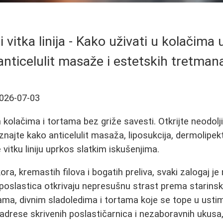
j i vitka linija - Kako uživati u kolačim
anticelulit masaže i estetskih tretman
026-07-03
 kolačima i tortama bez griže savesti. Otkrijte neodolji
znajte kako anticelulit masaža, liposukcija, dermolipekt
vitku liniju uprkos slatkim iskušenjima.
ora, kremastih filova i bogatih preliva, svaki zalogaj je 
a poslastica otkrivaju nepresušnu strast prema starin
a, divnim sladoledima i tortama koje se tope u ustim
adrese skrivenih poslastičarnica i nezaboravnih ukusa