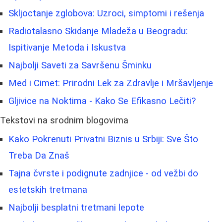
Skljoctanje zglobova: Uzroci, simptomi i rešenja
Radiotalasno Skidanje Mladeža u Beogradu:
Ispitivanje Metoda i Iskustva
Najbolji Saveti za Savršenu Šminku
Med i Cimet: Prirodni Lek za Zdravlje i Mršavljenje
Gljivice na Noktima - Kako Se Efikasno Lečiti?
Tekstovi na srodnim blogovima
Kako Pokrenuti Privatni Biznis u Srbiji: Sve Što
Treba Da Znaš
Tajna čvrste i podignute zadnjice - od vežbi do
estetskih tretmana
Najbolji besplatni tretmani lepote