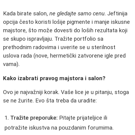
Kada birate salon,
ne gledajte samo cenu
. Jeftinija
opcija često koristi lošije pigmente i manje iskusne
majstore, što može dovesti do loših rezultata koji
se skupo ispravljaju. Tražite portfolio sa
prethodnim radovima i uverite se u sterilnost
uslova rada (nove, hermetički zatvorene igle pred
vama).
Kako izabrati pravog majstora i salon?
Ovo je najvažniji korak. Vaše lice je u pitanju, stoga
se ne žurite. Evo šta treba da uradite:
Tražite preporuke:
Pitajte prijateljice ili
potražite iskustva na pouzdanim forumima.