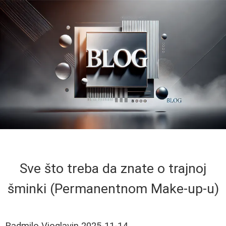
Sve što treba da znate o trajnoj
šminki (Permanentnom Make-up-u)
Radmilo Vioglavin
2025-11-14