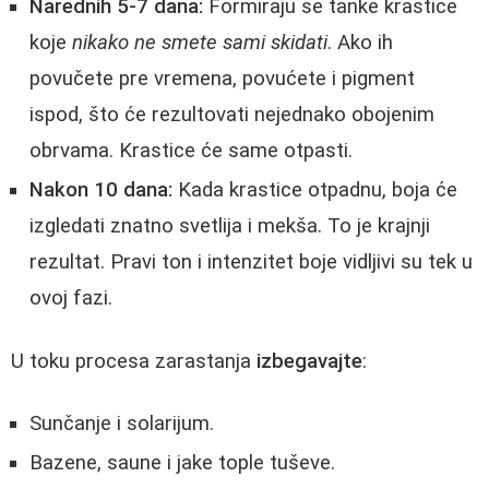
Narednih 5-7 dana:
Formiraju se tanke krastice
koje
nikako ne smete sami skidati
. Ako ih
povučete pre vremena, povućete i pigment
ispod, što će rezultovati nejednako obojenim
obrvama. Krastice će same otpasti.
Nakon 10 dana:
Kada krastice otpadnu, boja će
izgledati znatno svetlija i mekša. To je krajnji
rezultat. Pravi ton i intenzitet boje vidljivi su tek u
ovoj fazi.
U toku procesa zarastanja
izbegavajte
:
Sunčanje i solarijum.
Bazene, saune i jake tople tuševe.