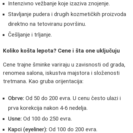
Intenzivno vežbanje koje izaziva znojenje.
Stavljanje pudera i drugih kozmetičkih proizvoda
direktno na tetoviranu površinu.
Češljanje i trljanje.
Koliko košta lepota? Cene i šta one uključuju
Cene trajne šminke variraju u zavisnosti od grada,
renomea salona, iskustva majstora i složenosti
tretmana. Kao gruba orijentacija:
Obrve:
Od 50 do 200 evra. U cenu često ulazi i
prva korekcija nakon 4-6 nedelja.
Usne:
Od 100 do 250 evra.
Kapci (eyeliner):
Od 100 do 200 evra.