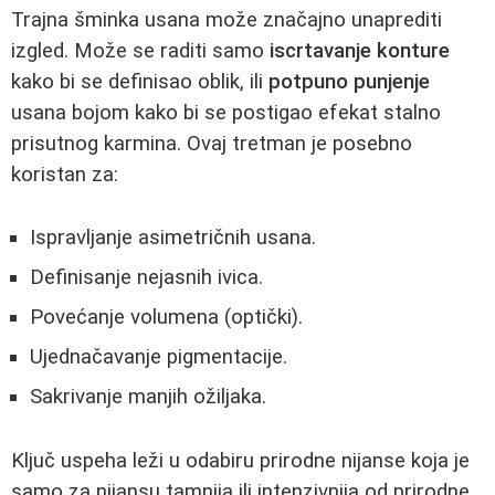
Trajna šminka usana može značajno unaprediti
izgled. Može se raditi samo
iscrtavanje konture
kako bi se definisao oblik, ili
potpuno punjenje
usana bojom kako bi se postigao efekat stalno
prisutnog karmina. Ovaj tretman je posebno
koristan za:
Ispravljanje asimetričnih usana.
Definisanje nejasnih ivica.
Povećanje volumena (optički).
Ujednačavanje pigmentacije.
Sakrivanje manjih ožiljaka.
Ključ uspeha leži u odabiru prirodne nijanse koja je
samo za nijansu tamnija ili intenzivnija od prirodne