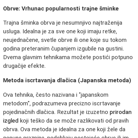
Obrve: Vrhunac popularnosti trajne šminke
Trajna šminka obrva je nesumnjivo najtraženija
usluga. Idealna je za sve one koji imaju retke,
neujednačene, svetle obrve ili one koje su tokom
godina preteranim čupanjem izgubile na gustini.
Dvema glavnim tehnikama možete postići potpuno
drugačije efekte.
Metoda iscrtavanja dlačica (Japanska metoda)
Ova tehnika, često nazivana i "japanskom
metodom", podrazumeva precizno iscrtavanje
pojedinačnih dlačica. Rezultat je izuzetno
prirodan
izgled
koji teško da se može razlikovati od pravih
obrva. Ova metoda je idealna za one koji žele da
popune praznine
, podebljaju postojeće obrve ili im