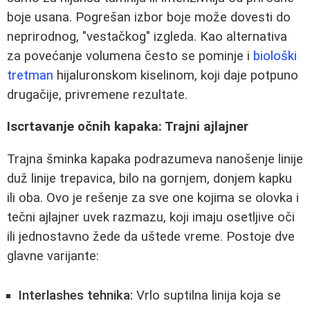
boje usana. Pogrešan izbor boje može dovesti do
neprirodnog, "vestačkog" izgleda. Kao alternativa
za povećanje volumena često se pominje i
biološki
tretman
hijaluronskom kiselinom, koji daje potpuno
drugačije, privremene rezultate.
Iscrtavanje očnih kapaka: Trajni ajlajner
Trajna šminka kapaka podrazumeva nanošenje linije
duž linije trepavica, bilo na gornjem, donjem kapku
ili oba. Ovo je rešenje za sve one kojima se olovka i
tečni ajlajner uvek razmazu, koji imaju osetljive oči
ili jednostavno žede da uštede vreme. Postoje dve
glavne varijante:
Interlashes tehnika:
Vrlo suptilna linija koja se