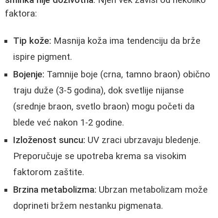
faktora:
Tip kože:
Masnija koža ima tendenciju da brže
ispire pigment.
Bojenje:
Tamnije boje (crna, tamno braon) obično
traju duže (3-5 godina), dok svetlije nijanse
(srednje braon, svetlo braon) mogu početi da
blede već nakon 1-2 godine.
Izloženost suncu:
UV zraci ubrzavaju bledenje.
Preporučuje se upotreba krema sa visokim
faktorom zaštite.
Brzina metabolizma:
Ubrzan metabolizam može
doprineti bržem nestanku pigmenata.