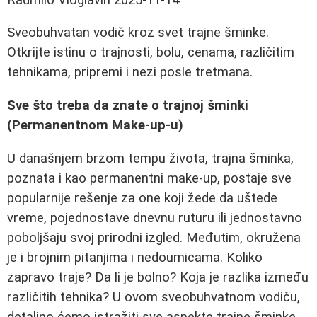
Sveobuhvatan vodič kroz svet trajne šminke.
Otkrijte istinu o trajnosti, bolu, cenama, različitim
tehnikama, pripremi i nezi posle tretmana.
Sve što treba da znate o trajnoj šminki
(Permanentnom Make-up-u)
U današnjem brzom tempu života, trajna šminka,
poznata i kao permanentni make-up, postaje sve
popularnije rešenje za one koji žede da uštede
vreme, pojednostave dnevnu ruturu ili jednostavno
poboljšaju svoj prirodni izgled. Međutim, okružena
je i brojnim pitanjima i nedoumicama. Koliko
zapravo traje? Da li je bolno? Koja je razlika između
različitih tehnika? U ovom sveobuhvatnom vodiču,
detaljno ćemo istražiti sve aspekte trajne šminke,