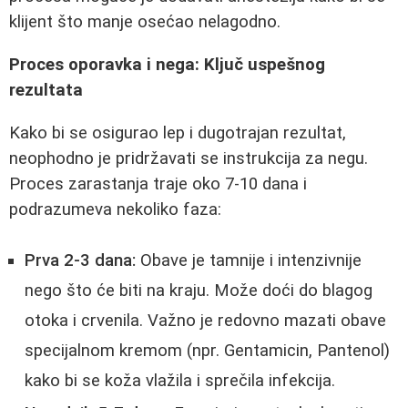
klijent što manje osećao nelagodno.
Proces oporavka i nega: Ključ uspešnog
rezultata
Kako bi se osigurao lep i dugotrajan rezultat,
neophodno je pridržavati se instrukcija za negu.
Proces zarastanja traje oko 7-10 dana i
podrazumeva nekoliko faza:
Prva 2-3 dana:
Obave je tamnije i intenzivnije
nego što će biti na kraju. Može doći do blagog
otoka i crvenila. Važno je redovno mazati obave
specijalnom kremom (npr. Gentamicin, Pantenol)
kako bi se koža vlažila i sprečila infekcija.