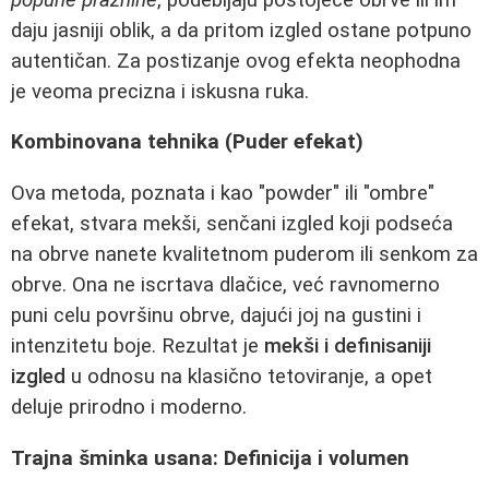
daju jasniji oblik, a da pritom izgled ostane potpuno
autentičan. Za postizanje ovog efekta neophodna
je veoma precizna i iskusna ruka.
Kombinovana tehnika (Puder efekat)
Ova metoda, poznata i kao "powder" ili "ombre"
efekat, stvara mekši, senčani izgled koji podseća
na obrve nanete kvalitetnom puderom ili senkom za
obrve. Ona ne iscrtava dlačice, već ravnomerno
puni celu površinu obrve, dajući joj na gustini i
intenzitetu boje. Rezultat je
mekši i definisaniji
izgled
u odnosu na klasično tetoviranje, a opet
deluje prirodno i moderno.
Trajna šminka usana: Definicija i volumen