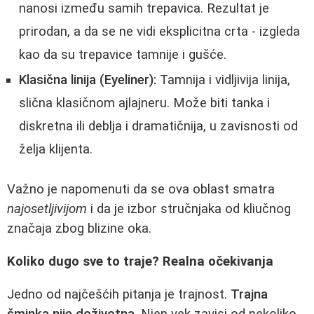
nanosi između samih trepavica. Rezultat je
prirodan, a da se ne vidi eksplicitna crta - izgleda
kao da su trepavice tamnije i gušće.
Klasična linija (Eyeliner):
Tamnija i vidljivija linija,
slična klasičnom ajlajneru. Može biti tanka i
diskretna ili deblja i dramatičnija, u zavisnosti od
želja klijenta.
Važno je napomenuti da se ova oblast smatra
najosetljivijom
i da je izbor stručnjaka od kliučnog
značaja zbog blizine oka.
Koliko dugo sve to traje? Realna očekivanja
Jedno od najčešćih pitanja je trajnost.
Trajna
šminka nije doživotna
. Njen vek zavisi od nekoliko