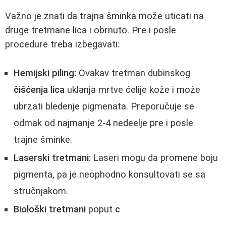
Važno je znati da trajna šminka može uticati na
druge tretmane lica i obrnuto. Pre i posle
procedure treba izbegavati:
Hemijski piling:
Ovakav tretman dubinskog
čišćenja lica
uklanja mrtve ćelije kože i može
ubrzati bledenje pigmenata. Preporučuje se
odmak od najmanje 2-4 nedeelje pre i posle
trajne šminke.
Laserski tretmani:
Laseri mogu da promene boju
pigmenta, pa je neophodno konsultovati se sa
stručnjakom.
Biološki tretmani
poput
c