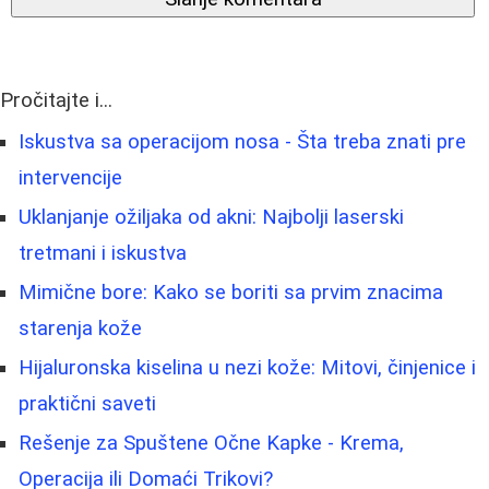
Pročitajte i...
Iskustva sa operacijom nosa - Šta treba znati pre
intervencije
Uklanjanje ožiljaka od akni: Najbolji laserski
tretmani i iskustva
Mimične bore: Kako se boriti sa prvim znacima
starenja kože
Hijaluronska kiselina u nezi kože: Mitovi, činjenice i
praktični saveti
Rešenje za Spuštene Očne Kapke - Krema,
Operacija ili Domaći Trikovi?