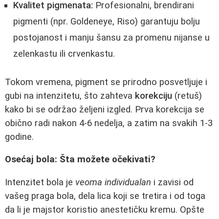
Kvalitet pigmenata:
Profesionalni, brendirani
pigmenti (npr. Goldeneye, Riso) garantuju bolju
postojanost i manju šansu za promenu nijanse u
zelenkastu ili crvenkastu.
Tokom vremena, pigment se prirodno posvetljuje i
gubi na intenzitetu, što zahteva
korekciju
(retuš)
kako bi se održao željeni izgled. Prva korekcija se
obično radi nakon 4-6 nedelja, a zatim na svakih 1-3
godine.
Osećaj bola: Šta možete očekivati?
Intenzitet bola je
veoma individualan
i zavisi od
vašeg praga bola, dela lica koji se tretira i od toga
da li je majstor koristio anestetičku kremu. Opšte