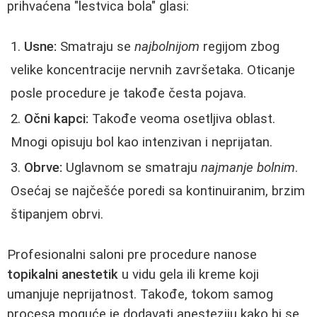
prihvaćena "lestvica bola" glasi:
Usne:
Smatraju se
najbolnijom
regijom zbog
velike koncentracije nervnih završetaka. Oticanje
posle procedure je takođe česta pojava.
Očni kapci:
Takođe veoma osetljiva oblast.
Mnogi opisuju bol kao intenzivan i neprijatan.
Obrve:
Uglavnom se smatraju
najmanje bolnim
.
Osećaj se najčešće poredi sa kontinuiranim, brzim
štipanjem obrvi.
Profesionalni saloni pre procedure nanose
topikalni anestetik
u vidu gela ili kreme koji
umanjuje neprijatnost. Takođe, tokom samog
procesa moguće je dodavati anesteziju kako bi se