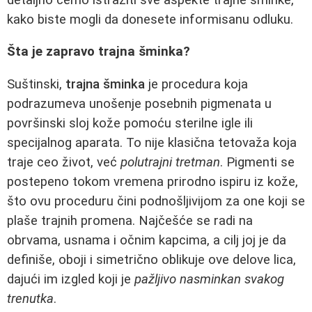
kako biste mogli da donesete informisanu odluku.
Šta je zapravo trajna šminka?
Suštinski,
trajna šminka
je procedura koja
podrazumeva unošenje posebnih pigmenata u
površinski sloj kože pomoću sterilne igle ili
specijalnog aparata. To nije klasična tetovaža koja
traje ceo život, već
polutrajni tretman
. Pigmenti se
postepeno tokom vremena prirodno ispiru iz kože,
što ovu proceduru čini podnošljivijom za one koji se
plaše trajnih promena. Najčešće se radi na
obrvama, usnama i očnim kapcima, a cilj joj je da
definiše, oboji i simetrično oblikuje ove delove lica,
dajući im izgled koji je
pažljivo nasminkan svakog
trenutka
.