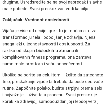
drugima. Usredsredite se na svoj napredak i slavite
male pobede. Svaki preskok vas vodi ka cilju.
Zaključak: Vrednost doslednosti
Vijača je više od dečije igre - to je moćan alat za
transformaciju tela i poboljšanje zdravlja. Njena
snaga leži u jednostavnosti i dostupnosti. Za
razliku od skupih
bioloških tretmana
ili
komplikovanih fitness programa, ona zahteva
samo malo prostora i vašu posvećenost.
Ukoliko se borite sa celulitom ili želite da zategnete
telo, preskakanje vijače bi trebalo da bude deo vaše
rutine. Započnite polako, budite strpljivi prema sebi
i najvažnije - uživajte u procesu. Svaki preskok je
korak ka zdravijoj, samopouzdanijoj i lepšoj verziji