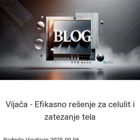
Vijača - Efikasno rešenje za celulit i
zatezanje tela
Radmilo Vioglavin
2025-09-06