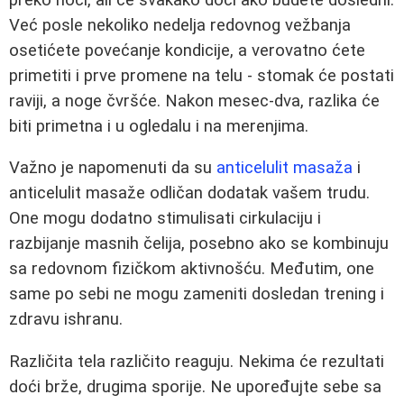
Već posle nekoliko nedelja redovnog vežbanja
osetićete povećanje kondicije, a verovatno ćete
primetiti i prve promene na telu - stomak će postati
raviji, a noge čvršće. Nakon mesec-dva, razlika će
biti primetna i u ogledalu i na merenjima.
Važno je napomenuti da su
anticelulit masaža
i
anticelulit masaže odličan dodatak vašem trudu.
One mogu dodatno stimulisati cirkulaciju i
razbijanje masnih čelija, posebno ako se kombinuju
sa redovnom fizičkom aktivnošću. Međutim, one
same po sebi ne mogu zameniti dosledan trening i
zdravu ishranu.
Različita tela različito reaguju. Nekima će rezultati
doći brže, drugima sporije. Ne upoređujte sebe sa