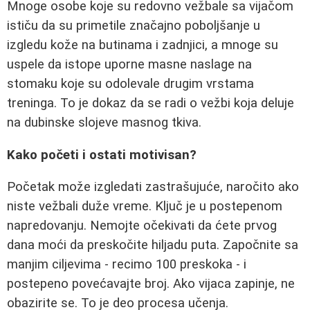
Mnoge osobe koje su redovno vežbale sa vijačom
ističu da su primetile značajno poboljšanje u
izgledu kože na butinama i zadnjici, a mnoge su
uspele da istope uporne masne naslage na
stomaku koje su odolevale drugim vrstama
treninga. To je dokaz da se radi o vežbi koja deluje
na dubinske slojeve masnog tkiva.
Kako početi i ostati motivisan?
Početak može izgledati zastrašujuće, naročito ako
niste vežbali duže vreme. Ključ je u postepenom
napredovanju. Nemojte očekivati da ćete prvog
dana moći da preskočite hiljadu puta. Započnite sa
manjim ciljevima - recimo 100 preskoka - i
postepeno povećavajte broj. Ako vijaca zapinje, ne
obazirite se. To je deo procesa učenja.