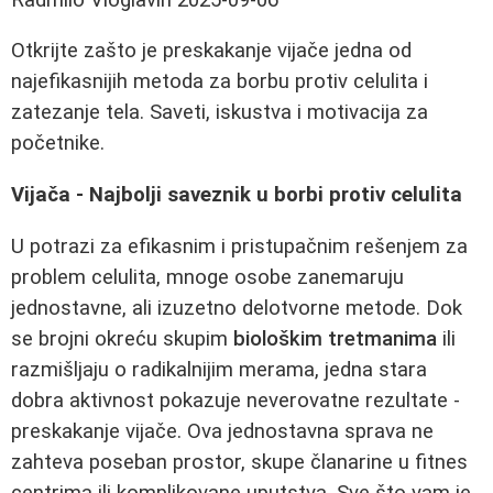
Otkrijte zašto je preskakanje vijače jedna od
najefikasnijih metoda za borbu protiv celulita i
zatezanje tela. Saveti, iskustva i motivacija za
početnike.
Vijača - Najbolji saveznik u borbi protiv celulita
U potrazi za efikasnim i pristupačnim rešenjem za
problem celulita, mnoge osobe zanemaruju
jednostavne, ali izuzetno delotvorne metode. Dok
se brojni okreću skupim
biološkim tretmanima
ili
razmišljaju o radikalnijim merama, jedna stara
dobra aktivnost pokazuje neverovatne rezultate -
preskakanje vijače. Ova jednostavna sprava ne
zahteva poseban prostor, skupe članarine u fitnes
centrima ili komplikovane uputstva. Sve što vam je