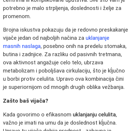
potrebno je malo strpljenja, doslednosti i želje za
promenom.
Brojna iskustva pokazuju da je redovno preskakanje
vijače jedan od najboljih načina za
uklanjanje
masnih naslaga
, posebno onih na predelu stomaka,
butina i zadnjice. Za razliku od pasivnih tretmana,
ova aktivnost angažuje celo telo, ubrzava
metabolizam i poboljšava cirkulaciju, što je kĺjučno
u borbi protiv celulita. Upravo ova kombinacija čini
je superiornijom od mnogih drugih oblika vežbanja.
Zašto baš vijača?
Kada govorimo o efikasnom
uklanjanju celulita
,
važno je imati na umu da je doslednost kĺjučna.
Upravo tu vijača dobija prednost - zabavna je,