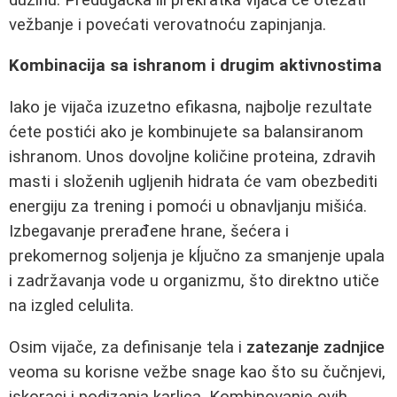
vežbanje i povećati verovatnoću zapinjanja.
Kombinacija sa ishranom i drugim aktivnostima
Iako je vijača izuzetno efikasna, najbolje rezultate
ćete postići ako je kombinujete sa balansiranom
ishranom. Unos dovoljne količine proteina, zdravih
masti i složenih ugljenih hidrata će vam obezbediti
energiju za trening i pomoći u obnavljanju mišića.
Izbegavanje prerađene hrane, šećera i
prekomernog soljenja je kĺjučno za smanjenje upala
i zadržavanja vode u organizmu, što direktno utiče
na izgled celulita.
Osim vijače, za definisanje tela i
zatezanje zadnjice
veoma su korisne vežbe snage kao što su čučnjevi,
iskoraci i podizanja karlica. Kombinovanje ovih