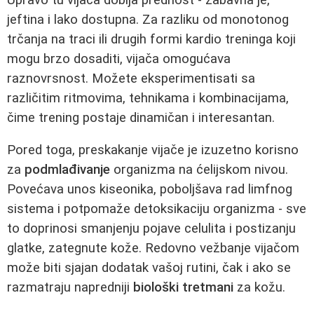
jeftina i lako dostupna. Za razliku od monotonog
trčanja na traci ili drugih formi kardio treninga koji
mogu brzo dosaditi, vijača omogućava
raznovrsnost. Možete eksperimentisati sa
različitim ritmovima, tehnikama i kombinacijama,
čime trening postaje dinamičan i interesantan.
Pored toga, preskakanje vijače je izuzetno korisno
za
podmlađivanje
organizma na ćelijskom nivou.
Povećava unos kiseonika, poboljšava rad limfnog
sistema i potpomaže detoksikaciju organizma - sve
to doprinosi smanjenju pojave celulita i postizanju
glatke, zategnute kože. Redovno vežbanje vijačom
može biti sjajan dodatak vašoj rutini, čak i ako se
razmatraju napredniji
biološki tretmani
za kožu.