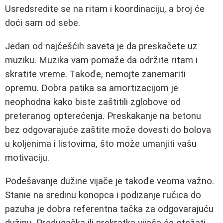
Usredsredite se na ritam i koordinaciju, a broj će
doći sam od sebe.
Jedan od najčešćih saveta je da preskačete uz
muziku. Muzika vam pomaže da održite ritam i
skratite vreme. Takođe, nemojte zanemariti
opremu. Dobra patika sa amortizacijom je
neophodna kako biste zaštitili zglobove od
preteranog opterećenja. Preskakanje na betonu
bez odgovarajuće zaštite može dovesti do bolova
u koljenima i listovima, što može umanjiti vašu
motivaciju.
Podešavanje dužine vijače je takođe veoma važno.
Stanie na sredinu konopca i podizanje ručica do
pazuha je dobra referentna tačka za odgovarajuću
dužinu. Predugačka ili prekratka vijača će otežati