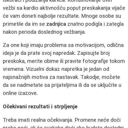
vežbi sa kardio aktivnošću poput preskakanja vijače
će vam doneti najbolje rezultate. Mnoge osobe su
primetile da im se
zadnjica
znatno podigla i zategla
nakon perioda doslednog vežbanja.
Za one koji imaju problema sa motivacijom, odlična
ideja je da prate svoj napredak. Zapisujte broj
preskoka, merite obime ili pravite fotografije tokom
vremena. Vizuelni dokaz napretka je jedan od
najsnažnijih motiva za nastavak. Takodje, možete
da se nadmetate sa prijateljima ili da se uključite u
online izazove.
Očekivani rezultati i strpljenje
Treba imati realna očekivanja. Promene neće doći
preko noći, ali će svakako doći ako budete dosledni.