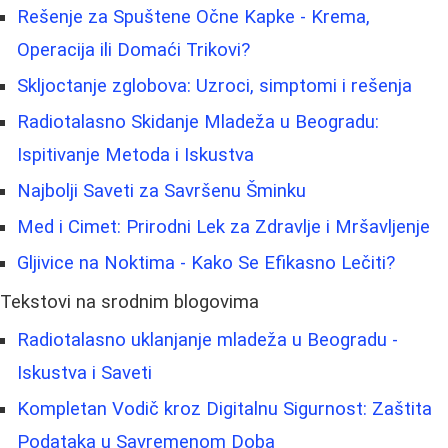
Rešenje za Spuštene Očne Kapke - Krema,
Operacija ili Domaći Trikovi?
Skljoctanje zglobova: Uzroci, simptomi i rešenja
Radiotalasno Skidanje Mladeža u Beogradu:
Ispitivanje Metoda i Iskustva
Najbolji Saveti za Savršenu Šminku
Med i Cimet: Prirodni Lek za Zdravlje i Mršavljenje
Gljivice na Noktima - Kako Se Efikasno Lečiti?
Tekstovi na srodnim blogovima
Radiotalasno uklanjanje mladeža u Beogradu -
Iskustva i Saveti
Kompletan Vodič kroz Digitalnu Sigurnost: Zaštita
Podataka u Savremenom Doba