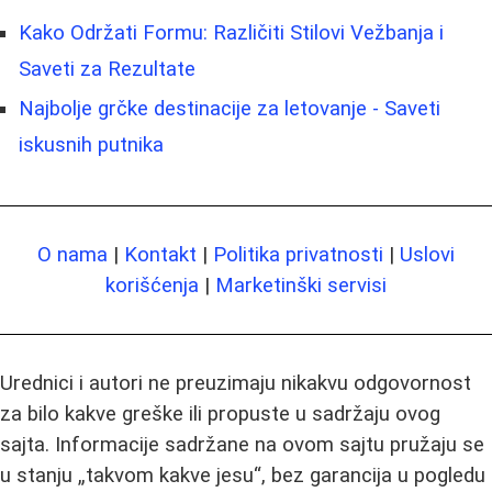
Kako Održati Formu: Različiti Stilovi Vežbanja i
Saveti za Rezultate
Najbolje grčke destinacije za letovanje - Saveti
iskusnih putnika
O nama
|
Kontakt
|
Politika privatnosti
|
Uslovi
korišćenja
|
Marketinški servisi
Urednici i autori ne preuzimaju nikakvu odgovornost
za bilo kakve greške ili propuste u sadržaju ovog
sajta. Informacije sadržane na ovom sajtu pružaju se
u stanju „takvom kakve jesu“, bez garancija u pogledu