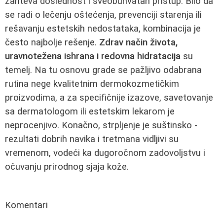
zahteva doslednost i sveobuhvatan pristup. Bilo da
se radi o lečenju oštećenja, prevenciji starenja ili
rešavanju estetskih nedostataka, kombinacija je
često najbolje rešenje.
Zdrav način života,
uravnotežena ishrana i redovna hidratacija
su
temelj. Na tu osnovu grade se pažljivo odabrana
rutina nege kvalitetnim dermokozmetičkim
proizvodima, a za specifičnije izazove, savetovanje
sa dermatologom ili estetskim lekarom je
neprocenjivo. Konačno, strpljenje je suštinsko -
rezultati dobrih navika i tretmana vidljivi su
vremenom, vodeći ka dugoročnom zadovoljstvu i
očuvanju prirodnog sjaja kože.
Komentari