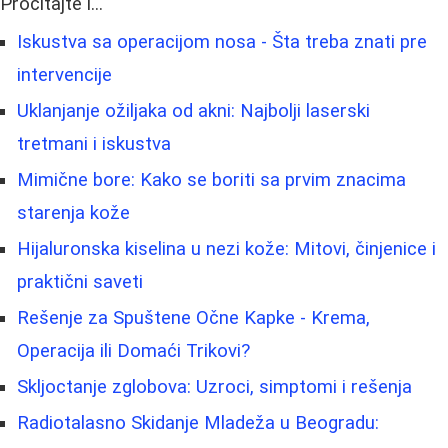
Pročitajte i...
Iskustva sa operacijom nosa - Šta treba znati pre
intervencije
Uklanjanje ožiljaka od akni: Najbolji laserski
tretmani i iskustva
Mimične bore: Kako se boriti sa prvim znacima
starenja kože
Hijaluronska kiselina u nezi kože: Mitovi, činjenice i
praktični saveti
Rešenje za Spuštene Očne Kapke - Krema,
Operacija ili Domaći Trikovi?
Skljoctanje zglobova: Uzroci, simptomi i rešenja
Radiotalasno Skidanje Mladeža u Beogradu: