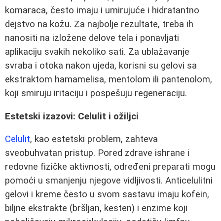
komaraca, često imaju i umirujuće i hidratantno
dejstvo na kožu. Za najbolje rezultate, treba ih
nanositi na izložene delove tela i ponavljati
aplikaciju svakih nekoliko sati. Za ublažavanje
svraba i otoka nakon ujeda, korisni su gelovi sa
ekstraktom hamamelisa, mentolom ili pantenolom,
koji smiruju iritaciju i pospešuju regeneraciju.
Estetski izazovi: Celulit i ožiljci
Celulit
, kao estetski problem, zahteva
sveobuhvatan pristup. Pored zdrave ishrane i
redovne fizičke aktivnosti, određeni preparati mogu
pomoći u smanjenju njegove vidljivosti. Anticelulitni
gelovi i kreme često u svom sastavu imaju kofein,
biljne ekstrakte (bršljan, kesten) i enzime koji