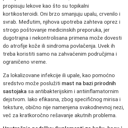
propisuju lekove kao što su topikalni
kortikosteroidi. Oni brzo smanjuju upalu, crvenilo i
svrab. Međutim, njihova upotreba zahteva oprez i
strogo poštovanje medicinskih preporuka, jer
dugotrajna i nekontrolisana primena može dovesti
do atrofije kože ili sindroma povlačenja. Uvek ih
treba koristiti samo na zahvaćenim područjima i
ograničeno vreme.
Za lokalizovane infekcije ili upale, kao pomoćno
sredstvo može poslužiti
mast na bazi prirodnih
sastojaka
sa antibakterijskim i antiinflamatornim
dejstvom. Iako efikasna, zbog specifičnog mirisa i
teksture, obično nije namenjena svakodnevnoj nezi,
već za kratkoročno rešavanje akutnih problema.