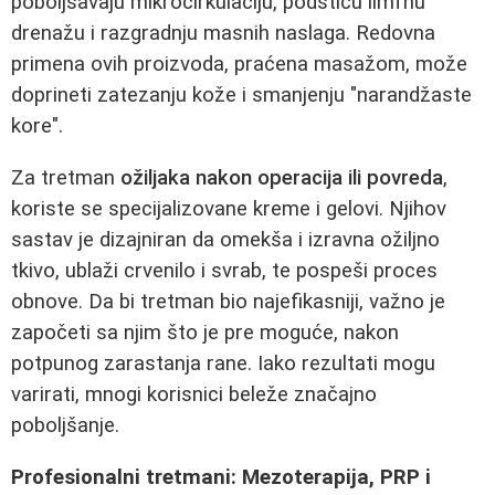
poboljšavaju mikrocirkulaciju, podstiču limfnu
drenažu i razgradnju masnih naslaga. Redovna
primena ovih proizvoda, praćena masažom, može
doprineti zatezanju kože i smanjenju "narandžaste
kore".
Za tretman
ožiljaka nakon operacija ili povreda
,
koriste se specijalizovane kreme i gelovi. Njihov
sastav je dizajniran da omekša i izravna ožiljno
tkivo, ublaži crvenilo i svrab, te pospeši proces
obnove. Da bi tretman bio najefikasniji, važno je
započeti sa njim što je pre moguće, nakon
potpunog zarastanja rane. Iako rezultati mogu
varirati, mnogi korisnici beleže značajno
poboljšanje.
Profesionalni tretmani: Mezoterapija, PRP i