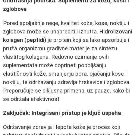
Unutrašnja podrška: Suplementi za kožu, kosu i
zglobove
Pored spoljašnje nege, kvalitet kože, kose, noktiju i
zglobova može se unaprediti i iznutra.
Hidrolizovani
kolagen (peptidi)
je protein koji se lako apsorbuje i
pruža organizmu gradivne materije za sintezu
vlastitog kolagena. Redovno uzimanje ovih
suplementata može doprineti poboljšanju
elastičnosti kože, smanjenju bora, ojačanju kose i
noktiju, te održavanju zdravlja hrskavice i zglobova.
Preporučuje se ciklusna primena, uz pauze, kako bi
se održala efektivnost.
Zaključak: Integrisani pristup je ključ uspeha
Održavanje zdravlja i lepote kože je proces koji