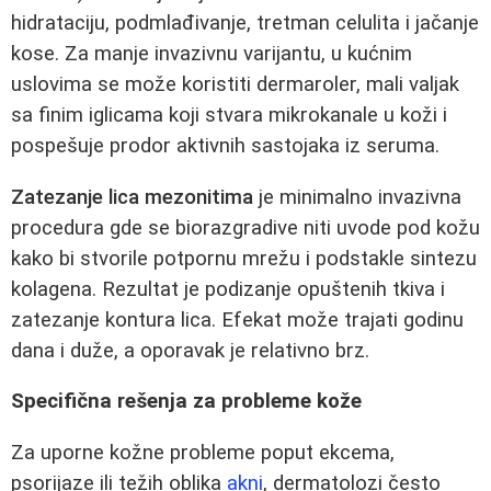
hidrataciju, podmlađivanje, tretman celulita i jačanje
kose. Za manje invazivnu varijantu, u kućnim
uslovima se može koristiti dermaroler, mali valjak
sa finim iglicama koji stvara mikrokanale u koži i
pospešuje prodor aktivnih sastojaka iz seruma.
Zatezanje lica mezonitima
je minimalno invazivna
procedura gde se biorazgradive niti uvode pod kožu
kako bi stvorile potpornu mrežu i podstakle sintezu
kolagena. Rezultat je podizanje opuštenih tkiva i
zatezanje kontura lica. Efekat može trajati godinu
dana i duže, a oporavak je relativno brz.
Specifična rešenja za probleme kože
Za uporne kožne probleme poput ekcema,
psorijaze ili težih oblika
akni
, dermatolozi često