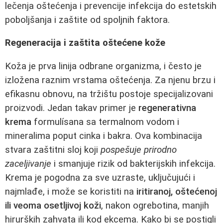
lečenja oštećenja i prevencije infekcija do estetskih
poboljšanja i zaštite od spoljnih faktora.
Regeneracija i zaštita oštećene kože
Koža je prva linija odbrane organizma, i često je
izložena raznim vrstama oštećenja. Za njenu brzu i
efikasnu obnovu, na tržištu postoje specijalizovani
proizvodi. Jedan takav primer je
regenerativna
krema
formulísana sa termalnom vodom i
mineralima poput cinka i bakra. Ova kombinacija
stvara zaštitni sloj koji
pospešuje prirodno
zaceljivanje
i smanjuje rizik od bakterijskih infekcija.
Krema je pogodna za sve uzraste, uključujući i
najmlađe, i može se koristiti na
iritiranoj, oštećenoj
ili veoma osetljivoj koži
, nakon ogrebotina, manjih
hirurških zahvata ili kod ekcema. Kako bi se postigli