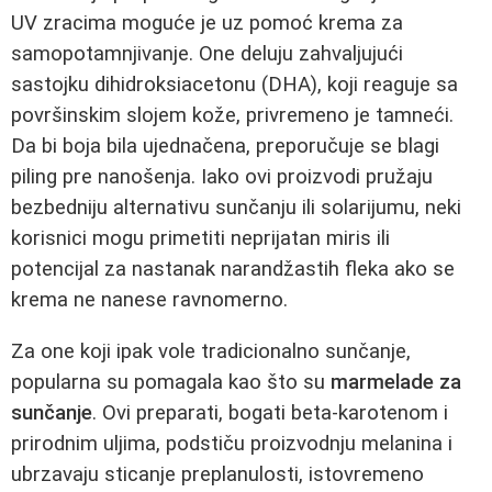
UV zracima moguće je uz pomoć krema za
samopotamnjivanje. One deluju zahvaljujući
sastojku dihidroksiacetonu (DHA), koji reaguje sa
površinskim slojem kože, privremeno je tamneći.
Da bi boja bila ujednačena, preporučuje se blagi
piling pre nanošenja. Iako ovi proizvodi pružaju
bezbedniju alternativu sunčanju ili solarijumu, neki
korisnici mogu primetiti neprijatan miris ili
potencijal za nastanak narandžastih fleka ako se
krema ne nanese ravnomerno.
Za one koji ipak vole tradicionalno sunčanje,
popularna su pomagala kao što su
marmelade za
sunčanje
. Ovi preparati, bogati beta-karotenom i
prirodnim uljima, podstiču proizvodnju melanina i
ubrzavaju sticanje preplanulosti, istovremeno