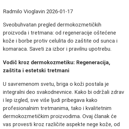
Radmilo Vioglavin
2026-01-17
Sveobuhvatan pregled dermokozmetičkih
proizvoda i tretmana: od regeneracije oštećene
kože i borbe protiv celulita do zaštite od sunca i
komaraca. Saveti za izbor i pravilnu upotrebu.
Vodič kroz dermokozmetiku: Regeneracija,
zaštita i estetski tretmani
U savremenom svetu, briga o koži postala je
integralni deo svakodnevnice. Kako bi održali zdrav
i lep izgled, sve više ljudi pribegava kako
profesionalnim tretmanima, tako i kvalitetnim
dermokozmetičkim proizvodima. Ovaj članak će
vas provesti kroz različite aspekte nege kože, od