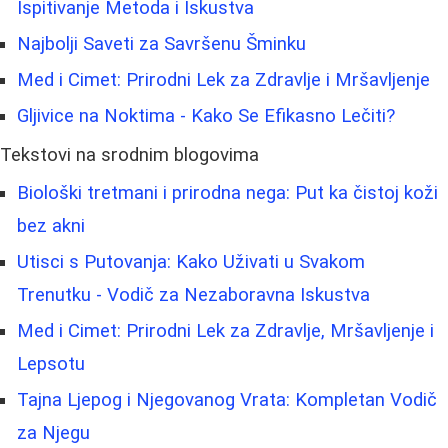
Ispitivanje Metoda i Iskustva
Najbolji Saveti za Savršenu Šminku
Med i Cimet: Prirodni Lek za Zdravlje i Mršavljenje
Gljivice na Noktima - Kako Se Efikasno Lečiti?
Tekstovi na srodnim blogovima
Biološki tretmani i prirodna nega: Put ka čistoj koži
bez akni
Utisci s Putovanja: Kako Uživati u Svakom
Trenutku - Vodič za Nezaboravna Iskustva
Med i Cimet: Prirodni Lek za Zdravlje, Mršavljenje i
Lepsotu
Tajna Ljepog i Njegovanog Vrata: Kompletan Vodič
za Njegu