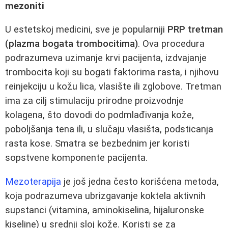
mezoniti
U estetskoj medicini, sve je popularniji
PRP tretman
(plazma bogata trombocitima)
. Ova procedura
podrazumeva uzimanje krvi pacijenta, izdvajanje
trombocita koji su bogati faktorima rasta, i njihovu
reinjekciju u kožu lica, vlasište ili zglobove. Tretman
ima za cilj stimulaciju prirodne proizvodnje
kolagena, što dovodi do podmlađivanja kože,
poboljšanja tena ili, u slučaju vlasišta, podsticanja
rasta kose. Smatra se bezbednim jer koristi
sopstvene komponente pacijenta.
Mezoterapija
je još jedna često korišćena metoda,
koja podrazumeva ubrizgavanje koktela aktivnih
supstanci (vitamina, aminokiselina, hijaluronske
kiseline) u srednji sloj kože. Koristi se za