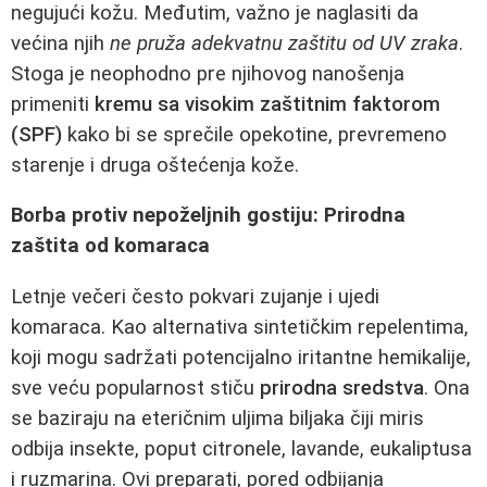
negujući kožu. Međutim, važno je naglasiti da
većina njih
ne pruža adekvatnu zaštitu od UV zraka
.
Stoga je neophodno pre njihovog nanošenja
primeniti
kremu sa visokim zaštitnim faktorom
(SPF)
kako bi se sprečile opekotine, prevremeno
starenje i druga oštećenja kože.
Borba protiv nepoželjnih gostiju: Prirodna
zaštita od komaraca
Letnje večeri često pokvari zujanje i ujedi
komaraca. Kao alternativa sintetičkim repelentima,
koji mogu sadržati potencijalno iritantne hemikalije,
sve veću popularnost stiču
prirodna sredstva
. Ona
se baziraju na eteričnim uljima biljaka čiji miris
odbija insekte, poput citronele, lavande, eukaliptusa
i ruzmarina. Ovi preparati, pored odbijanja