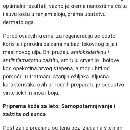
optimalni rezultati, važno je krema nanositi na čistu
i suvu kožu u tanjem sloju, prema uputstvu
dermatologa.
Pored ovakvih krema, za regeneraciju se često
koriste i prirodni balzami na bazi lekovitog bilja i
maslinovog ulja. Oni pružaju
antioksidativnu i
antiinflamatornu zaštitu
, smiruju crvenilo i bolove
kod opekotina prvog stepena, a mogu biti od
pomoći i u tretmanu starijih ožiljaka. Ključna
karakteristika ovih prirodnih preparata je odsustvo
sintetičkih mirisa i boja.
Priprema kože za leto: Samopotamnjivanje i
zaštita od sunca
Postizanje preplanulog tena bez izlaganja štetnim