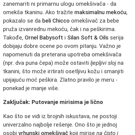
zanemariti ni primarnu ulogu omekšivača - da
omekša tkaninu. Ako tražite
maksimalnu mekoću
,
pokazalo se da
beli Chicco
omekšivač za bebe
pruža izvanrednu mekoću, čak i na peškirima.
Takođe,
Ornel Babysoft
i
Silan Soft & Oils
serija
dobijaju dobre ocene po ovom pitanju. Važno je
napomenuti da preterana upotreba omekšivača
(npr. dva puna čepa) može ostaviti
ljepljivi sloj
na
tkanini, što može iritirati osetljivu kožu i smanjiti
upijajuću moć peškira. Zlatno pravilo je meru -
ponekad je manje više.
Zaključak: Putovanje mirisima je lično
Kao što se vidi iz brojnih iskustava, ne postoji
univerzalno najbolje rešenje. Ono što je jednoj
osobi
vrhunski omekšivač
koji mirise
na čisto i