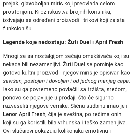
prejak, glavoboljan miris
koji preovlada celom
prostorijom. Kroz iskustva brojnih korisnika,
izdvajaju se određeni proizvodi i trikovi koji zaista
funkcionišu.
Legende koje nedostaju: Žuti Duel i April Fresh
Mnogi se sa nostalgijom sećaju omekšivača koji su
nekada bili nezamenljivi.
Žuti Duel
se pominje kao
gotovo kultni proizvod - njegov miris je opisivan kao
savršen, postojan i dovoljan i od jednog manjeg čepa
.
Iako su ga povremeno povlačili sa tržišta, srećom,
ponovo se pojavljuje u prodaji, što će sigurno
razveseliti njegove vernike. Sličnu sudbinu imao je i
Lenor April Fresh
, čija je svežina, po rečima onih
koji su ga koristili, bila vrhunska i teško zamenljiva.
Ovi slučajevi pokazuju koliko jaku emotivnu i