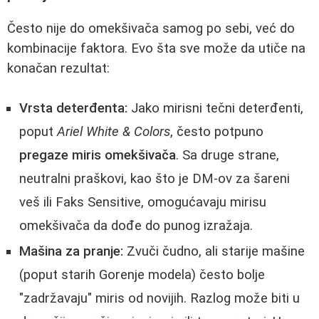
Često nije do omekšivača samog po sebi, već do
kombinacije faktora. Evo šta sve može da utiče na
konačan rezultat:
Vrsta deterđenta:
Jako mirisni tečni deterđenti,
poput
Ariel White & Colors
, često potpuno
pregaze miris omekšivača
. Sa druge strane,
neutralni praškovi, kao što je DM-ov za šareni
veš ili Faks Sensitive, omogućavaju mirisu
omekšivača da dođe do punog izražaja.
Mašina za pranje:
Zvuči čudno, ali starije mašine
(poput starih Gorenje modela) često bolje
"zadržavaju" miris od novijih. Razlog može biti u