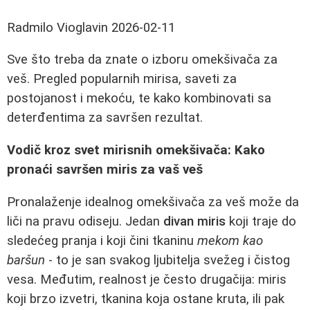
Radmilo Vioglavin
2026-02-11
Sve što treba da znate o izboru omekšivača za
veš. Pregled popularnih mirisa, saveti za
postojanost i mekoću, te kako kombinovati sa
deterđentima za savršen rezultat.
Vodič kroz svet mirisnih omekšivača: Kako
pronaći savršen miris za vaš veš
Pronalaženje idealnog omekšivača za veš može da
liči na pravu odiseju. Jedan
divan miris
koji traje do
sledećeg pranja i koji čini tkaninu
mekom kao
baršun
- to je san svakog ljubitelja svežeg i čistog
vesa. Međutim, realnost je često drugačija: miris
koji brzo izvetri, tkanina koja ostane kruta, ili pak