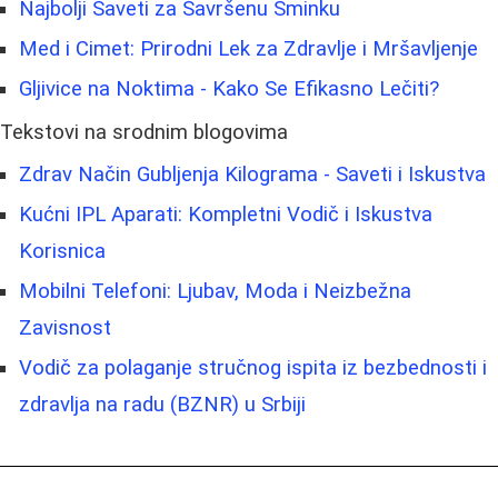
Najbolji Saveti za Savršenu Šminku
Med i Cimet: Prirodni Lek za Zdravlje i Mršavljenje
Gljivice na Noktima - Kako Se Efikasno Lečiti?
Tekstovi na srodnim blogovima
Zdrav Način Gubljenja Kilograma - Saveti i Iskustva
Kućni IPL Aparati: Kompletni Vodič i Iskustva
Korisnica
Mobilni Telefoni: Ljubav, Moda i Neizbežna
Zavisnost
Vodič za polaganje stručnog ispita iz bezbednosti i
zdravlja na radu (BZNR) u Srbiji