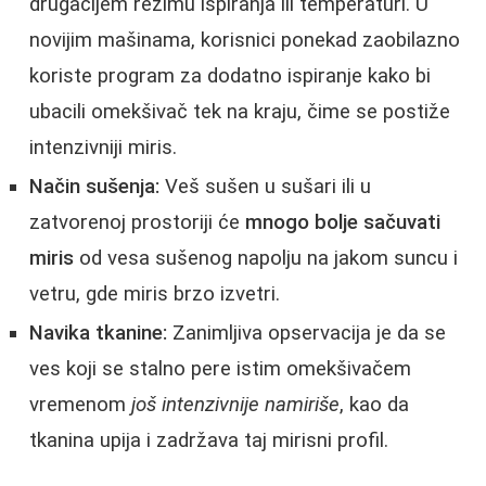
drugačijem režimu ispiranja ili temperaturi. U
novijim mašinama, korisnici ponekad zaobilazno
koriste program za dodatno ispiranje kako bi
ubacili omekšivač tek na kraju, čime se postiže
intenzivniji miris.
Način sušenja:
Veš sušen u sušari ili u
zatvorenoj prostoriji će
mnogo bolje sačuvati
miris
od vesa sušenog napolju na jakom suncu i
vetru, gde miris brzo izvetri.
Navika tkanine:
Zanimljiva opservacija je da se
ves koji se stalno pere istim omekšivačem
vremenom
još intenzivnije namiriše
, kao da
tkanina upija i zadržava taj mirisni profil.