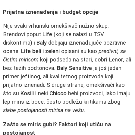
Prijatna iznenađenja i budget opcije
Nije svaki vrhunski omekšivač nužno skup.
Brendovi poput
Life
(koji se nalazi u TSV
diskontima) i
Baly
dobijaju iznenađujuće pozitivne
ocene.
Life beli i zeleni
opisani su kao
predivni, sa
čistim mirisom
koji podseća na stari, dobri Lenor, ali
bez težih podtonova.
Baly Sensitive
je još jedan
primer jeftinog, ali kvalitetnog proizvoda koji
prijatno iznenadi. S druge strane, omekšivači kao
što su
Kosili
i neki
Chicco
bebi proizvodi, iako imaju
lep miris iz boce, često podležu kritikama zbog
slabe postojanosti mirisa na vešu
.
Zašto se miris gubi? Faktori koji utiču na
postojanost