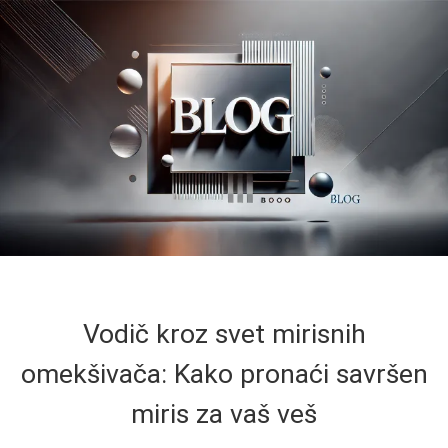
Vodič kroz svet mirisnih
omekšivača: Kako pronaći savršen
miris za vaš veš