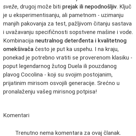
sveže
, drugoj može biti
prejak ili nepodnošljiv
. Ključ
je u eksperimentisanju, ali pametnom - uzimanju
manjih pakovanja za test, pažljivom čitanju sastava
i uvažavanju specifičnosti sopstvene mašine i vode.
Kombinacija
neutralnog deterđenta i kvalitetnog
omekšivača
često je put ka uspehu. I na kraju,
ponekad je potrebno vratiti se proverenom klasiku -
poput legendarnog žutog Duela ili pouzdanog
plavog Cocolina - koji su svojim postojanim,
prijatinim mirisom osvojili generacije. Srećno u
pronalaženju vašeg mirisnog potpisa!
Komentari
Trenutno nema komentara za ovaj članak.