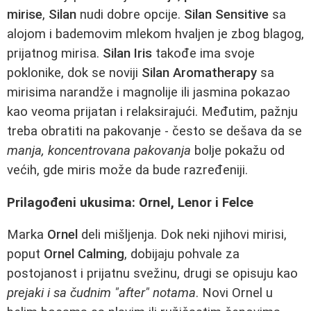
mirise
,
Silan
nudi dobre opcije.
Silan Sensitive
sa
alojom i bademovim mlekom hvaljen je zbog blagog,
prijatnog mirisa.
Silan Iris
takođe ima svoje
poklonike, dok se noviji
Silan Aromatherapy
sa
mirisima narandže i magnolije ili jasmina pokazao
kao veoma prijatan i relaksirajući. Međutim, pažnju
treba obratiti na pakovanje - često se dešava da se
manja, koncentrovana pakovanja
bolje pokažu od
većih, gde miris može da bude razređeniji.
Prilagođeni ukusima: Ornel, Lenor i Felce
Marka
Ornel
deli mišljenja. Dok neki njihovi mirisi,
poput
Ornel Calming
, dobijaju pohvale za
postojanost i prijatnu svežinu, drugi se opisuju kao
prejaki i sa čudnim "after" notama
. Novi Ornel u