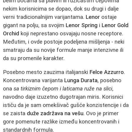
belim bocama sa plavim ili ružičastim čepovima
nekim korisnicima se dopao, dok su drugi i dalje
verni tradicionalnijim varijantama.
Lenor
ostaje
gigant na polju, sa svojim
Lenor Spring
i
Lenor Gold
Orchid
koji neprestano osvajaju nosne receptore.
Međutim, i ovde postoje podeljena mišljenja - neki
smatraju da su novije formule manje intenzivne ili
da su promenile karakter.
Posebno mesto zauzima italijanski
Felce Azzurro
.
Koncentrovana varijanta
Lunga Durata
, posebno
ona
sa tirkiznim čepom i laticama ruže na slici
,
navodno daje izuzetno dugotrajan miris. Korisnici
ističu da je sam omekšivač gušće konzistencije i da
se zaista
duže zadržava na vešu
. Ovo je primer
gore pomenute razlike između koncentrovanih i
standardnih formula.