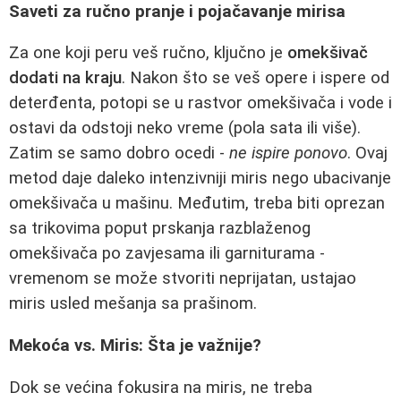
Saveti za ručno pranje i pojačavanje mirisa
Za one koji peru veš ručno, ključno je
omekšivač
dodati na kraju
. Nakon što se veš opere i ispere od
deterđenta, potopi se u rastvor omekšivača i vode i
ostavi da odstoji neko vreme (pola sata ili više).
Zatim se samo dobro ocedi -
ne ispire ponovo
. Ovaj
metod daje daleko intenzivniji miris nego ubacivanje
omekšivača u mašinu. Međutim, treba biti oprezan
sa trikovima poput prskanja razblaženog
omekšivača po zavjesama ili garniturama -
vremenom se može stvoriti neprijatan, ustajao
miris usled mešanja sa prašinom.
Mekoća vs. Miris: Šta je važnije?
Dok se većina fokusira na miris, ne treba