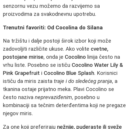
senzornu vezu možemo da razvijemo sa
proizvodima za svakodnevnu upotrebu.
Trenutni favoriti: Od Cocolina do Silana
Na tržištu i dalje postoji širok izbor koji može
zadovoljiti različite ukuse. Ako volite
cvetne,
postojane mirise
, onda je
Cocolino
linija često na
vrhu liste. Posebno se ističu
Cocolino Water Lily &
Pink Grapefruit
i
Cocolino Blue Splash
. Korisnici
ističu da miris zaista
traje i do sledećeg pranja
, a
tkanina ostaje prijatno meka. Plavi Cocolino se
često naziva
neprevaziđenim
, posebno u
kombinaciji sa tečnim deterđentima koji ne pregaze
njegov miris.
Za one koji preferiraju
nežnije, puderaste ili sveže