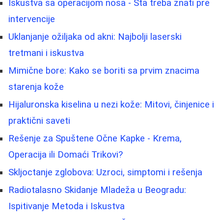
Iskustva sa operacijom nosa - Šta treba znati pre
intervencije
Uklanjanje ožiljaka od akni: Najbolji laserski
tretmani i iskustva
Mimične bore: Kako se boriti sa prvim znacima
starenja kože
Hijaluronska kiselina u nezi kože: Mitovi, činjenice i
praktični saveti
Rešenje za Spuštene Očne Kapke - Krema,
Operacija ili Domaći Trikovi?
Skljoctanje zglobova: Uzroci, simptomi i rešenja
Radiotalasno Skidanje Mladeža u Beogradu:
Ispitivanje Metoda i Iskustva