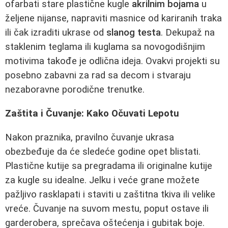
ofarbati stare plastične kugle
akrilnim bojama
u
željene nijanse, napraviti masnice od kariranih traka
ili čak izraditi ukrase od
slanog testa
. Dekupaž na
staklenim teglama ili kuglama sa novogodišnjim
motivima takođe je odlična ideja. Ovakvi projekti su
posebno zabavni za rad sa decom i stvaraju
nezaboravne porodične trenutke.
Zaštita i Čuvanje: Kako Očuvati Lepotu
Nakon praznika, pravilno čuvanje ukrasa
obezbeđuje da će sledeće godine opet blistati.
Plastične kutije sa pregradama ili originalne kutije
za kugle su idealne. Jelku i veće grane možete
pažljivo rasklapati i staviti u zaštitna tkiva ili velike
vreće. Čuvanje na suvom mestu, poput ostave ili
garderobera, sprečava oštećenja i gubitak boje.