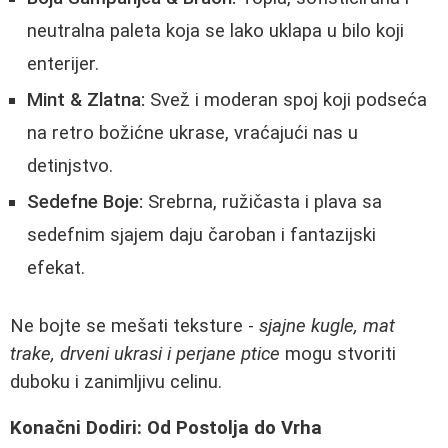
neutralna paleta koja se lako uklapa u bilo koji
enterijer.
Mint & Zlatna:
Svež i moderan spoj koji podseća
na retro božićne ukrase, vraćajući nas u
detinjstvo.
Sedefne Boje:
Srebrna, ružičasta i plava sa
sedefnim sjajem daju čaroban i fantazijski
efekat.
Ne bojte se mešati teksture -
sjajne kugle, mat
trake, drveni ukrasi i perjane ptice
mogu stvoriti
duboku i zanimljivu celinu.
Konačni Dodiri: Od Postolja do Vrha