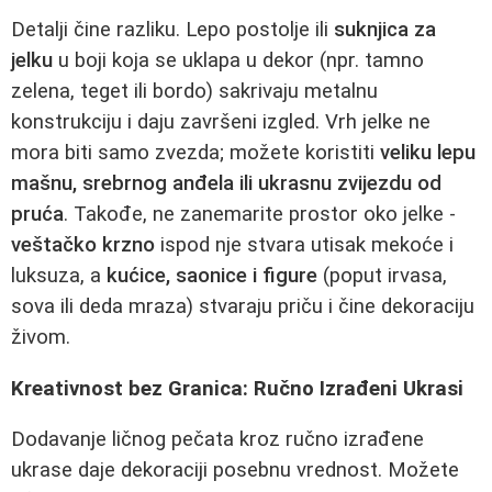
Detalji čine razliku. Lepo postolje ili
suknjica za
jelku
u boji koja se uklapa u dekor (npr. tamno
zelena, teget ili bordo) sakrivaju metalnu
konstrukciju i daju završeni izgled. Vrh jelke ne
mora biti samo zvezda; možete koristiti
veliku lepu
mašnu, srebrnog anđela ili ukrasnu zvijezdu od
pruća
. Takođe, ne zanemarite prostor oko jelke -
veštačko krzno
ispod nje stvara utisak mekoće i
luksuza, a
kućice, saonice i figure
(poput irvasa,
sova ili deda mraza) stvaraju priču i čine dekoraciju
živom.
Kreativnost bez Granica: Ručno Izrađeni Ukrasi
Dodavanje ličnog pečata kroz ručno izrađene
ukrase daje dekoraciji posebnu vrednost. Možete