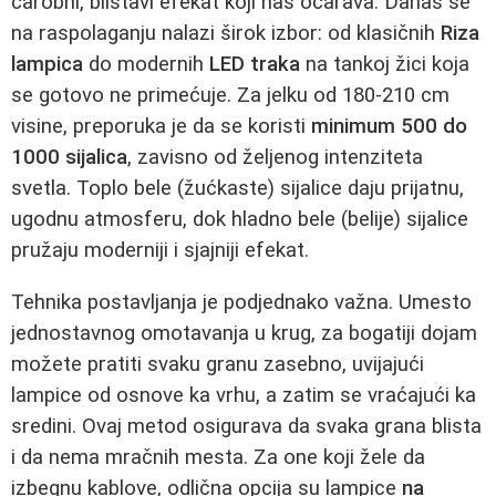
čarobni, blistavi efekat koji nas očarava. Danas se
na raspolaganju nalazi širok izbor: od klasičnih
Riza
lampica
do modernih
LED traka
na tankoj žici koja
se gotovo ne primećuje. Za jelku od 180-210 cm
visine, preporuka je da se koristi
minimum 500 do
1000 sijalica
, zavisno od željenog intenziteta
svetla. Toplo bele (žućkaste) sijalice daju prijatnu,
ugodnu atmosferu, dok hladno bele (belije) sijalice
pružaju moderniji i sjajniji efekat.
Tehnika postavljanja je podjednako važna. Umesto
jednostavnog omotavanja u krug, za bogatiji dojam
možete pratiti svaku granu zasebno, uvijajući
lampice od osnove ka vrhu, a zatim se vraćajući ka
sredini. Ovaj metod osigurava da svaka grana blista
i da nema mračnih mesta. Za one koji žele da
izbegnu kablove, odlična opcija su lampice
na