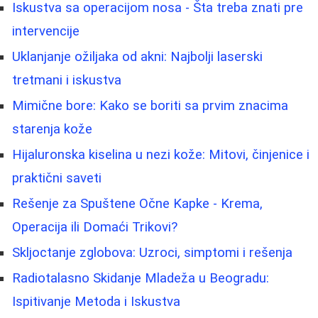
Iskustva sa operacijom nosa - Šta treba znati pre
intervencije
Uklanjanje ožiljaka od akni: Najbolji laserski
tretmani i iskustva
Mimične bore: Kako se boriti sa prvim znacima
starenja kože
Hijaluronska kiselina u nezi kože: Mitovi, činjenice i
praktični saveti
Rešenje za Spuštene Očne Kapke - Krema,
Operacija ili Domaći Trikovi?
Skljoctanje zglobova: Uzroci, simptomi i rešenja
Radiotalasno Skidanje Mladeža u Beogradu:
Ispitivanje Metoda i Iskustva