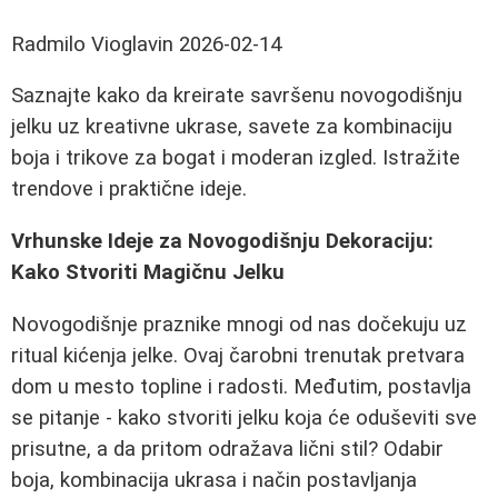
Radmilo Vioglavin
2026-02-14
Saznajte kako da kreirate savršenu novogodišnju
jelku uz kreativne ukrase, savete za kombinaciju
boja i trikove za bogat i moderan izgled. Istražite
trendove i praktične ideje.
Vrhunske Ideje za Novogodišnju Dekoraciju:
Kako Stvoriti Magičnu Jelku
Novogodišnje praznike mnogi od nas dočekuju uz
ritual kićenja jelke. Ovaj čarobni trenutak pretvara
dom u mesto topline i radosti. Međutim, postavlja
se pitanje - kako stvoriti jelku koja će oduševiti sve
prisutne, a da pritom odražava lični stil? Odabir
boja, kombinacija ukrasa i način postavljanja