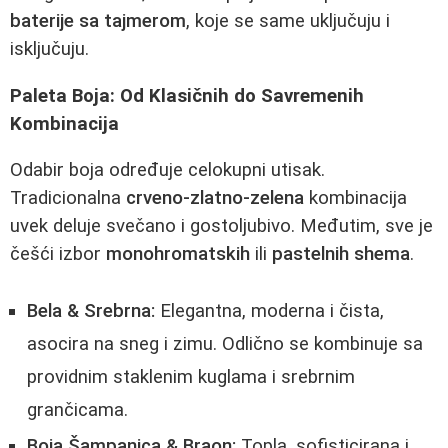
baterije sa tajmerom
, koje se same uključuju i
isključuju.
Paleta Boja: Od Klasičnih do Savremenih
Kombinacija
Odabir boja određuje celokupni utisak.
Tradicionalna
crveno-zlatno-zelena
kombinacija
uvek deluje svečano i gostoljubivo. Međutim, sve je
češći izbor
monohromatskih
ili
pastelnih shema
.
Bela & Srebrna:
Elegantna, moderna i čista,
asocira na sneg i zimu. Odlično se kombinuje sa
providnim staklenim kuglama i srebrnim
grančicama.
Boja Šampanjca & Braon:
Topla, sofisticirana i