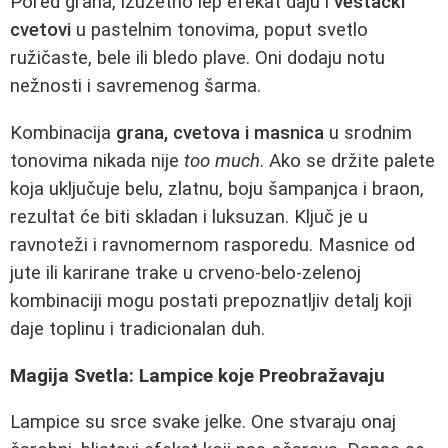
Pored grana, izuzetno lep efekat daju i
veštački
cvetovi
u pastelnim tonovima, poput svetlo
ružičaste, bele ili bledo plave. Oni dodaju notu
nežnosti i savremenog šarma.
Kombinacija
grana, cvetova i masnica
u srodnim
tonovima nikada nije
too much
. Ako se držite palete
koja uključuje belu, zlatnu, boju šampanjca i braon,
rezultat će biti skladan i luksuzan. Ključ je u
ravnoteži i ravnomernom rasporedu. Masnice od
jute ili karirane trake u crveno-belo-zelenoj
kombinaciji mogu postati prepoznatljiv detalj koji
daje toplinu i tradicionalan duh.
Magija Svetla: Lampice koje Preobražavaju
Lampice su srce svake jelke. One stvaraju onaj