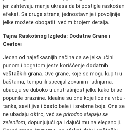
jer zahtevaju manje ukrasa da bi postigle raskošan
efekat. Sa druge strane, jednostavnije i povoljnije
jelke možete obogatiti većim brojem detalja.
Tajna Raskošnog Izgleda: Dodatne Grane i
Cvetovi
Jedan od najefikasnijih načina da se jelka učini
punom i bogatom jeste korišćenje
dodatnih
veštačkih grana
. Ove grane, koje se mogu kupiti u
baštama, tempu ili specijalizovanim radnjama,
ubacuju se duboko u unutrašnjost jelke kako bi se
popunile praznine. Idealne su one koje liče na vrbu -
tanke, savitljive i često bele ili srebrne boje. One se
ne ubadaju oštro, već se
prirodno stapaju sa
zelenilom
, dopunjujući ga i dajući mu na eleganciji.