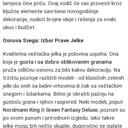
lampica čine priču. Ovaj vodič će vas provesti kroz
ključne elemente savršene novogodišnje
dekoracije, nudeći brojne ideje i rešenja za svaki
ukus i budžet.
Osnova Svega: Izbor Prave Jelke
Kvalitetna veštačka jelka je polovina uspeha. Ona
koja je
gusta i sa dobro oblikovanim granama
pruža odličnu osnovu za bilo kakvu dekoraciju. Na
tržištu postoje različiti modeli - od klasičnih zelenih
jelki do onih sa belim vrhovima ili čak sa veštačkim
snegom i šišarkama. Bitno je obratiti pažnju na
gustoću grana
i njihov raspored. Neki modeli, poput
Nordmann King
ili
Green Fantasy Deluxe
, poznati su
po svom punom i prirodnom izgledu. Iako takve
jelke mogu biti nešto skuplje, dugoročno se isplate