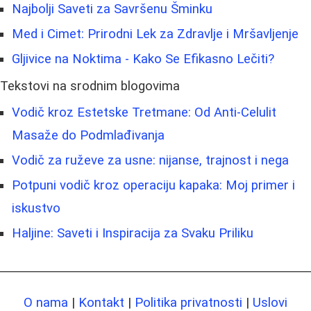
Najbolji Saveti za Savršenu Šminku
Med i Cimet: Prirodni Lek za Zdravlje i Mršavljenje
Gljivice na Noktima - Kako Se Efikasno Lečiti?
Tekstovi na srodnim blogovima
Vodič kroz Estetske Tretmane: Od Anti-Celulit
Masaže do Podmlađivanja
Vodič za ruževe za usne: nijanse, trajnost i nega
Potpuni vodič kroz operaciju kapaka: Moj primer i
iskustvo
Haljine: Saveti i Inspiracija za Svaku Priliku
O nama
|
Kontakt
|
Politika privatnosti
|
Uslovi