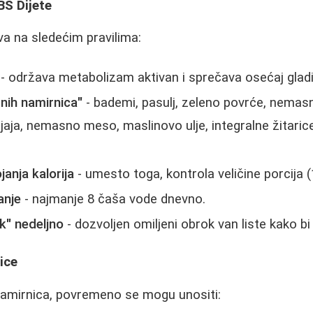
BS Dijete
va na sledećim pravilima:
- održava metabolizam aktivan i sprečava osećaj gladi
nih namirnica"
- bademi, pasulj, zeleno povrće, nemasn
 jaja, nemasno meso, maslinovo ulje, integralne žitarice
janja kalorija
- umesto toga, kontrola veličine porcija (
anje
- najmanje 8 čaša vode dnevno.
k" nedeljno
- dozvoljen omiljeni obrok van liste kako bi
ice
amirnica, povremeno se mogu unositi: