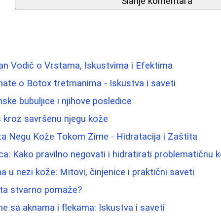
Slanje komentara
an Vodič o Vrstama, Iskustvima i Efektima
nate o Botox tretmanima - Iskustva i saveti
ke bubuljice i njihove posledice
ič kroz savršenu njegu kože
 za Negu Kože Tokom Zime - Hidratacija i Zaštita
ca: Kako pravilno negovati i hidratirati problematičnu 
a u nezi kože: Mitovi, činjenice i praktični saveti
Šta stvarno pomaže?
me sa aknama i flekama: Iskustva i saveti