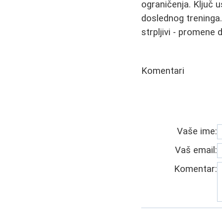
ograničenja. Ključ 
doslednog treninga. 
strpljivi - promene
Komentari
Vaše ime:
Vaš email:
Komentar: