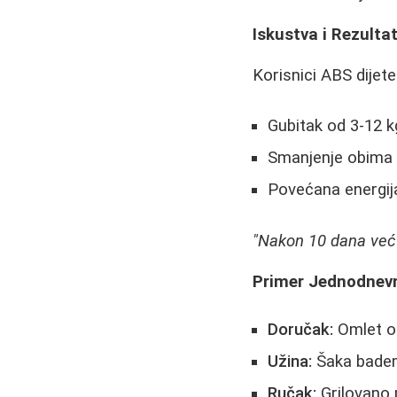
Iskustva i Rezultat
Korisnici ABS dijet
Gubitak od 3-12 k
Smanjenje obima 
Povećana energija
"Nakon 10 dana već se
Primer Jednodnev
Doručak:
Omlet od
Užina:
Šaka badem
Ručak:
Grilovano p