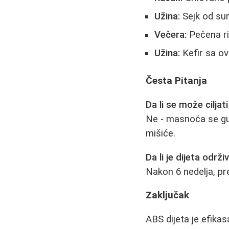
Užina:
Sejk od sur
Večera:
Pečena ri
Užina:
Kefir sa ov
Česta Pitanja
Da li se može cilj
Ne - masnoća se gu
mišiće.
Da li je dijeta odr
Nakon 6 nedelja, pr
Zaključak
ABS dijeta je efikas