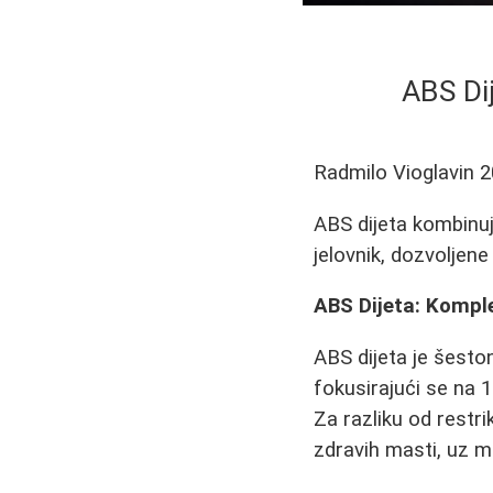
ABS Di
Radmilo Vioglavin
2
ABS dijeta kombinuj
jelovnik, dozvoljene
ABS Dijeta: Kompl
ABS dijeta je šeston
fokusirajući se na 
Za razliku od restri
zdravih masti, uz mi