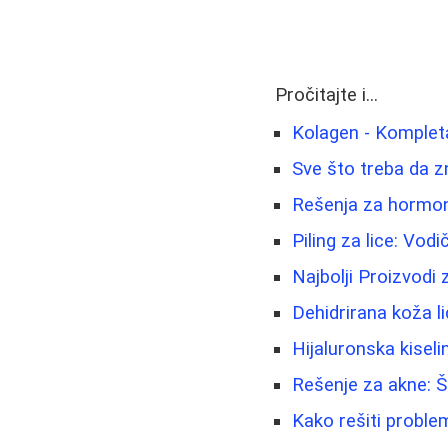
Pročitajte i...
Kolagen - Komplet
Sve što treba da z
Rešenja za hormons
Piling za lice: Vod
Najbolji Proizvodi
Dehidrirana koža li
Hijaluronska kiselin
Rešenje za akne: 
Kako rešiti proble