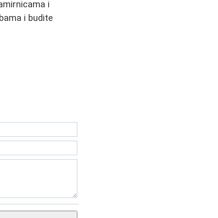
namirnicama i
ebama i budite