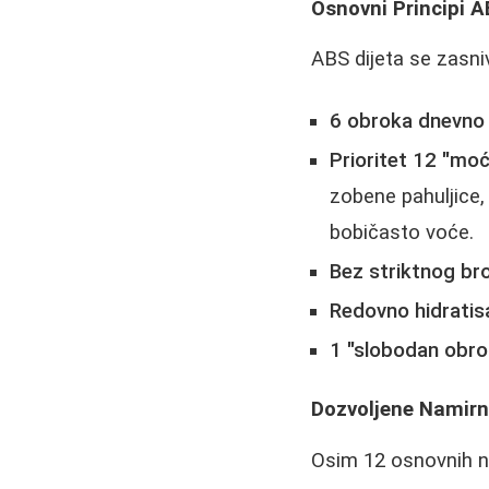
Osnovni Principi A
ABS dijeta se zasni
6 obroka dnevno
Prioritet 12 "moć
zobene pahuljice,
bobičasto voće.
Bez striktnog bro
Redovno hidratis
1 "slobodan obro
Dozvoljene Namirn
Osim 12 osnovnih n