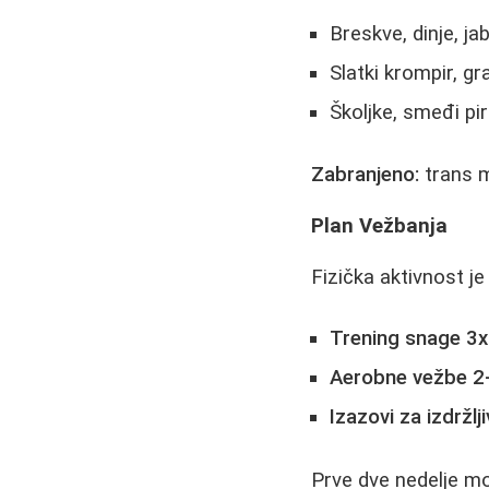
Breskve, dinje, ja
Slatki krompir, gr
Školjke, smeđi pir
Zabranjeno:
trans ma
Plan Vežbanja
Fizička aktivnost je
Trening snage 3x
Aerobne vežbe 2-
Izazovi za izdržlj
Prve dve nedelje mo