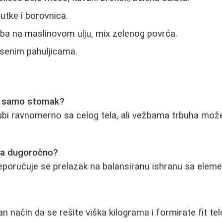
utke i borovnica.
ba na maslinovom ulju, mix zelenog povrća.
senim pahuljicama.
ati samo stomak?
bi ravnomerno sa celog tela, ali vežbama trbuha mož
živa dugoročno?
eporučuje se prelazak na balansiranu ishranu sa elem
an način da se rešite viška kilograma i formirate fit t