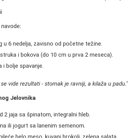
i
e navode:
g u 6 nedelja, zavisno od početne težine.
struka i bokova (do 10 cm u prva 2 meseca).
 i bolje spavanje.
 vide rezultati - stomak je ravniji, a kilaža u padu."
nog Jelovnika
 2 jaja sa špinatom, integralni hleb.
a ili jogurt sa lanenim semenom.
ileće belo meso, kuvani brokoli, zelena salata.