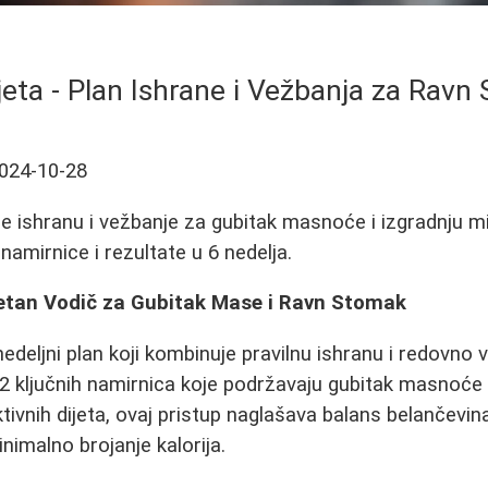
jeta - Plan Ishrane i Vežbanja za Ravn
024-10-28
e ishranu i vežbanje za gubitak masnoće i izgradnju miš
 namirnice i rezultate u 6 nedelja.
etan Vodič za Gubitak Mase i Ravn Stomak
edeljni plan koji kombinuje pravilnu ishranu i redovno 
12 ključnih namirnica koje podržavaju gubitak masnoće i
ktivnih dijeta, ovaj pristup naglašava balans belančevina,
nimalno brojanje kalorija.