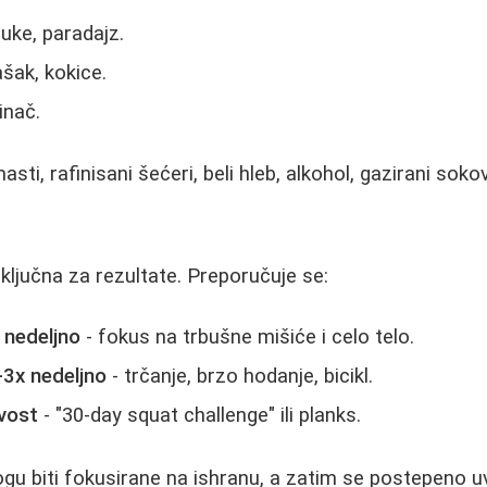
buke, paradajz.
ašak, kokice.
inač.
sti, rafinisani šećeri, beli hleb, alkohol, gazirani sokov
 ključna za rezultate. Preporučuje se:
 nedeljno
- fokus na trbušne mišiće i celo telo.
3x nedeljno
- trčanje, brzo hodanje, bicikl.
ivost
- "30-day squat challenge" ili planks.
gu biti fokusirane na ishranu, a zatim se postepeno 