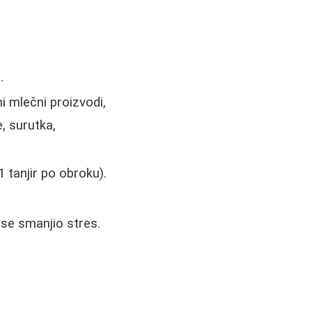
.
i mlečni proizvodi,
, surutka,
1 tanjir po obroku).
 se smanjio stres.