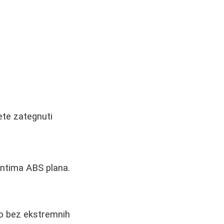
ete zategnuti
entima ABS plana.
elo bez ekstremnih