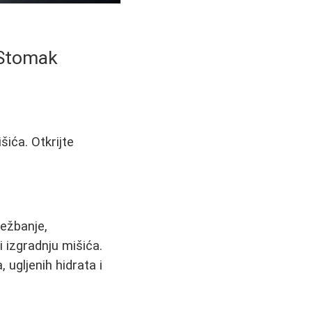
 Stomak
ića. Otkrijte
vežbanje,
 izgradnju mišića.
 ugljenih hidrata i