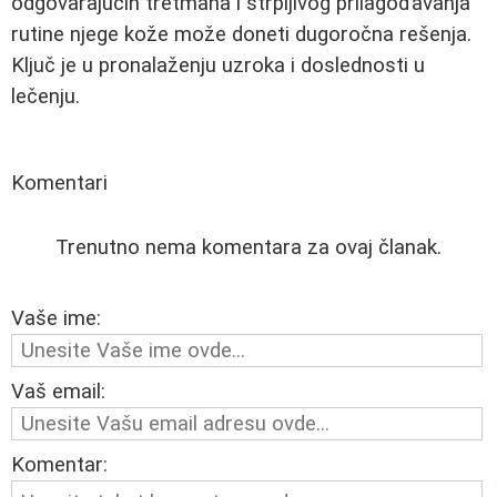
odgovarajućih tretmana i strpljivog prilagođavanja
rutine njege kože može doneti dugoročna rešenja.
Ključ je u pronalaženju uzroka i doslednosti u
lečenju.
Komentari
Trenutno nema komentara za ovaj članak.
Vaše ime:
Vaš email:
Komentar: