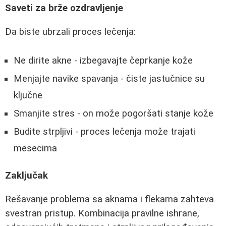
Saveti za brže ozdravljenje
Da biste ubrzali proces lečenja:
Ne dirite akne - izbegavajte čeprkanje kože
Menjajte navike spavanja - čiste jastučnice su
ključne
Smanjite stres - on može pogoršati stanje kože
Budite strpljivi - proces lečenja može trajati
mesecima
Zaključak
Rešavanje problema sa aknama i flekama zahteva
svestran pristup. Kombinacija pravilne ishrane,