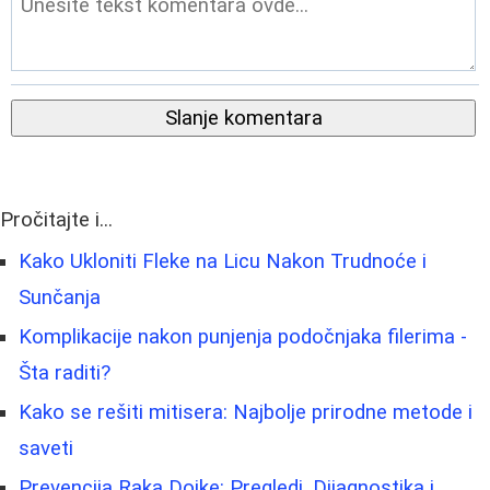
Slanje komentara
Pročitajte i...
Kako Ukloniti Fleke na Licu Nakon Trudnoće i
Sunčanja
Komplikacije nakon punjenja podočnjaka filerima -
Šta raditi?
Kako se rešiti mitisera: Najbolje prirodne metode i
saveti
Prevencija Raka Dojke: Pregledi, Dijagnostika i