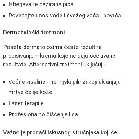
Izbegavajte gazirana pića
Povećajte unos vode i svežeg voća i povrća
Dermatološki tretmani
Poseta dermatolozima često rezultira
prepisivanjem krema koje ne daju očekivane
rezultate. Alternativni tretmani uključuju:
Voćne kiseline - hemijski pilinzi koji uklanjaju
mrtve ćelije kože
Laser terapije
Profesionalno čišćenje lica
Važno je pronaći iskusnog stručnjaka koji će