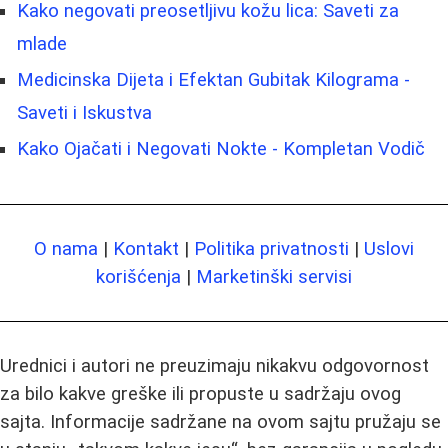
Kako negovati preosetljivu kožu lica: Saveti za
mlade
Medicinska Dijeta i Efektan Gubitak Kilograma -
Saveti i Iskustva
Kako Ojačati i Negovati Nokte - Kompletan Vodič
O nama
|
Kontakt
|
Politika privatnosti
|
Uslovi
korišćenja
|
Marketinški servisi
Urednici i autori ne preuzimaju nikakvu odgovornost
za bilo kakve greške ili propuste u sadržaju ovog
sajta. Informacije sadržane na ovom sajtu pružaju se