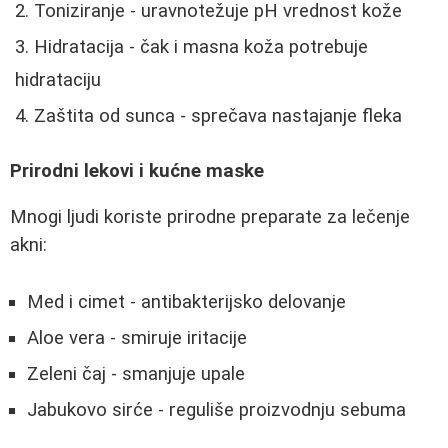
Toniziranje - uravnotežuje pH vrednost kože
Hidratacija - čak i masna koža potrebuje
hidrataciju
Zaštita od sunca - sprečava nastajanje fleka
Prirodni lekovi i kućne maske
Mnogi ljudi koriste prirodne preparate za lečenje
akni:
Med i cimet - antibakterijsko delovanje
Aloe vera - smiruje iritacije
Zeleni čaj - smanjuje upale
Jabukovo sirće - reguliše proizvodnju sebuma