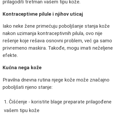
prilagoditi tretman vašem tipu kože.
Kontraceptivne pilule i njihov uticaj
Iako neke žene primećuju poboljšanje stanja kože
nakon uzimanja kontraceptivnih pilula, ovo nije
rešenje koje rešava osnovni problem, već ga samo
privremeno maskira. Takođe, mogu imati neželjene
efekte.
Kućna nega kože
Pravilna dnevna rutina njege kože može značajno
poboljšati njeno stanje:
Čišćenje - koristite blage preparate prilagođene
vašem tipu kože