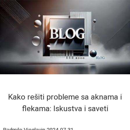
Kako rešiti probleme sa aknama i
flekama: Iskustva i saveti
Radmilo Vioglavin
2024-07-31