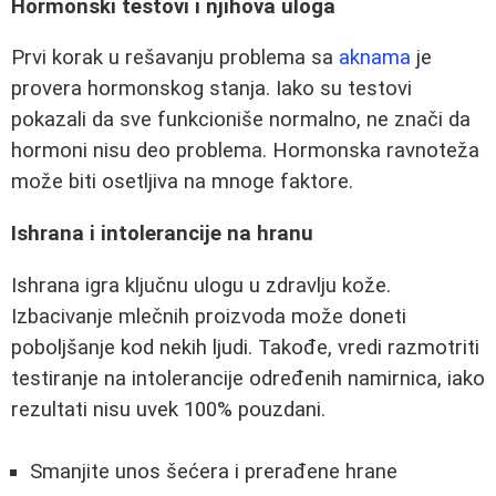
Hormonski testovi i njihova uloga
Prvi korak u rešavanju problema sa
aknama
je
provera hormonskog stanja. Iako su testovi
pokazali da sve funkcioniše normalno, ne znači da
hormoni nisu deo problema. Hormonska ravnoteža
može biti osetljiva na mnoge faktore.
Ishrana i intolerancije na hranu
Ishrana igra ključnu ulogu u zdravlju kože.
Izbacivanje mlečnih proizvoda može doneti
poboljšanje kod nekih ljudi. Takođe, vredi razmotriti
testiranje na intolerancije određenih namirnica, iako
rezultati nisu uvek 100% pouzdani.
Smanjite unos šećera i prerađene hrane