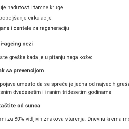
uje nadutost i tamne kruge
 poboljšanje cirkulacije
gana i centele za regeneraciju
i-ageing nezi
te greške kada je u pitanju nega kože:
ak sa prevencijom
pojave umesto da se spreče je jedna od najvećih greš
snim dvadesetim ili ranim tridesetim godinama.
zaštite od sunca
ni za 80% vidljivih znakova starenja. Dnevna krema m