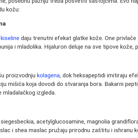
me, posebnu pažnju treba posvetiti sastojcima. Evo naj
du kožu:
ina
 kiseline
daju trenutni efekat glatke kože. One privlače 
nija i mladolika. Hijaluron deluje na sve tipove kože, pa
išu proizvodnju
kolagena
, dok heksapeptidi imitiraju ef
iju mišića koja dovodi do stvaranja bora. Bakarni pept
e mladalačkog izgleda.
 siegesbeckia, acetylglucosamine, magnolia grandiflora,
ac i shea maslac pružaju prirodnu zaštitu i ishranu k