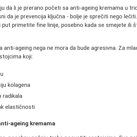
u da li je prerano početi sa anti-ageing kremama u tr
ni da je prevencija ključna - bolje je sprečiti nego lečit
 put primetite fine linije, posebno kada se smejete ili š
da anti-ageing nega ne mora da bude agresivna. Za mla
tojcima koji:
ju
iju kolagena
h radikala
ak elastičnosti
u anti-ageing kremama