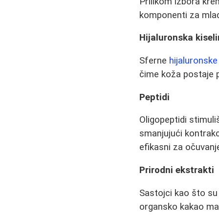
Prilikom izbora kre
komponenti za mla
Hijaluronska kisel
Sferne
hijaluronske
čime koža postaje pu
Peptidi
Oligopeptidi stimul
smanjujući kontrakc
efikasni za očuvanj
Prirodni ekstrakti
Sastojci kao što su
organsko kakao masl