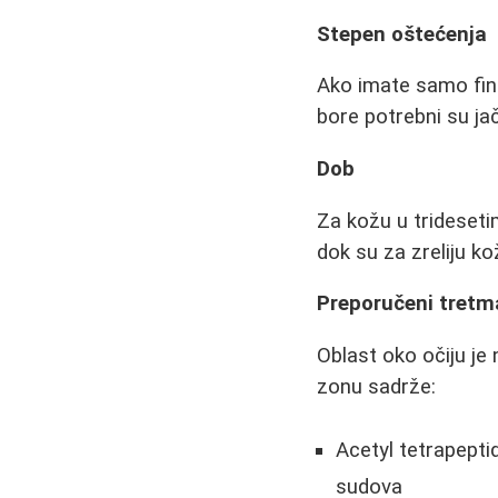
Stepen oštećenja
Ako imate samo fine 
bore potrebni su jač
Dob
Za kožu u trideseti
dok su za zreliju ko
Preporučeni tretma
Oblast oko očiju je 
zonu sadrže:
Acetyl tetrapeptid
sudova