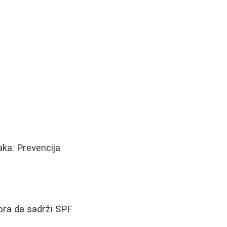
aka. Prevencija
ora da sadrži SPF