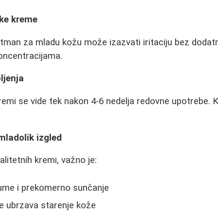
ake kreme
retman za mladu kožu može izazvati iritaciju bez dodatn
koncentracijama.
ljenja
kremi se vide tek nakon 4-6 nedelja redovne upotrebe. 
mladolik izgled
litetnih kremi, važno je:
ijume i prekomerno sunčanje
je ubrzava starenje kože