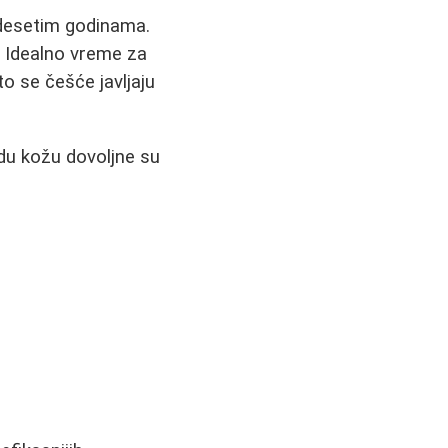
idesetim godinama.
i. Idealno vreme za
to se češće javljaju
du kožu dovoljne su