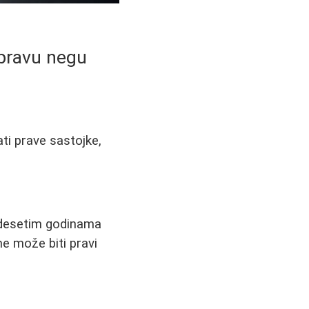
 pravu negu
ti prave sastojke,
ridesetim godinama
me može biti pravi