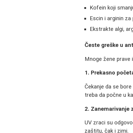
Kofein koji smanj
Escin i arginin za
Ekstrakte algi, ar
Česte greške u ant
Mnoge žene prave is
1. Prekasno počet
Čekanje da se bore 
treba da počne u ka
2. Zanemarivanje 
UV zraci su odgovor
zaštitu, čak i zimi.