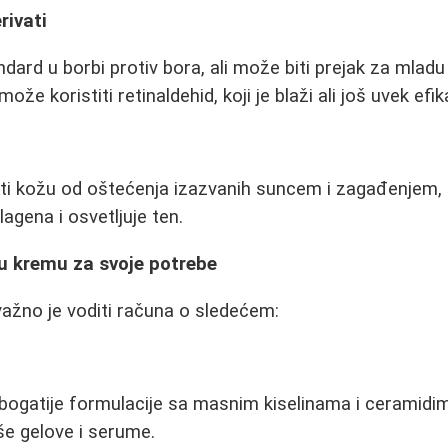
rivati
andard u borbi protiv bora, ali može biti prejak za mla
ože koristiti retinaldehid, koji je blaži ali još uvek efi
titi kožu od oštećenja izazvanih suncem i zagađenjem
agena i osvetljuje ten.
vu kremu za svoje potrebe
ažno je voditi računa o sledećem:
bogatije formulacije sa masnim kiselinama i ceramid
kše gelove i serume.