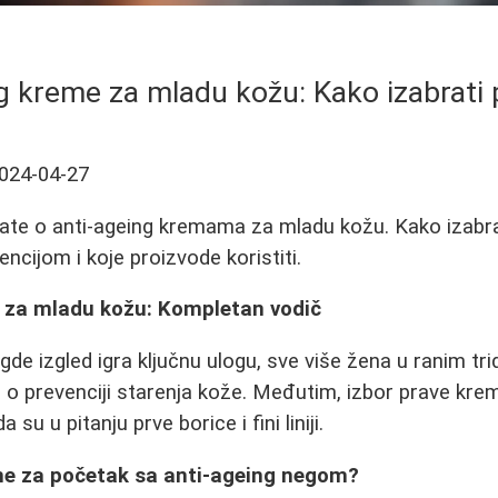
g kreme za mladu kožu: Kako izabrati
024-04-27
ate o anti-ageing kremama za mladu kožu. Kako izabra
ncijom i koje proizvode koristiti.
 za mladu kožu: Kompletan vodič
de izgled igra ključnu ulogu, sve više žena u ranim t
a o prevenciji starenja kože. Međutim, izbor prave kre
su u pitanju prve borice i fini liniji.
me za početak sa anti-ageing negom?