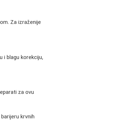
nom. Za izraženije
i blagu korekciju,
reparati za ovu
 barijeru krvnih