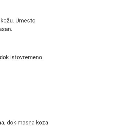
du kožu. Umesto
kasan.
, dok istovremeno
ima, dok masna koza