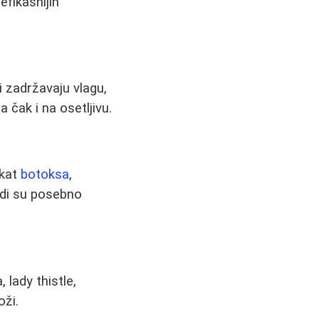
efikasnijih
i zadržavaju vlagu,
 čak i na osetljivu.
ekat
botoksa
,
idi su posebno
 lady thistle,
oži.