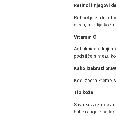
Retinol i njegovi de
Retinol je zlatni st
njega, mladija koža m
Vitamin C
Antioksidant koji š
podstiče sintezu kol
Kako izabrati pra
Kod izbora kreme, v
Tip kože
Suva koza zahteva 
bolje reaguje na la