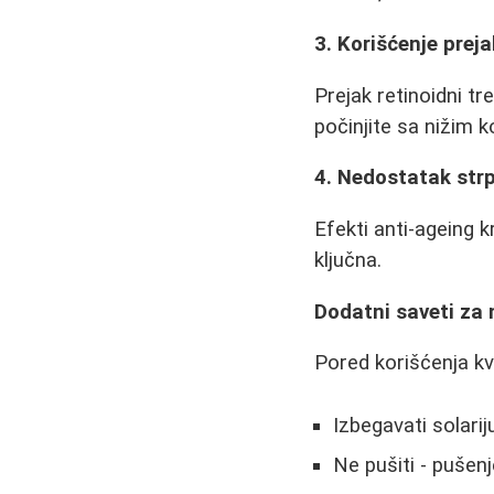
3. Korišćenje prej
Prejak retinoidni t
počinjite sa nižim 
4. Nedostatak strp
Efekti anti-ageing 
ključna.
Dodatni saveti za 
Pored korišćenja kva
Izbegavati solar
Ne pušiti - pušen