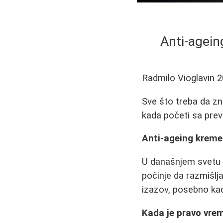
Anti-agein
Radmilo Vioglavin
2
Sve što treba da zn
kada početi sa preve
Anti-ageing kreme
U današnjem svetu g
počinje da razmišlj
izazov, posebno kada 
Kada je pravo vre