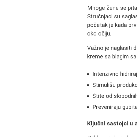
Mnoge žene se pitaj
Stručnjaci su saglas
početak je kada prvi
oko očiju.
Važno je naglasiti 
kreme sa blagim sas
Intenzivno hidrira
Stimulišu produkc
Štite od slobodni
Preveniraju gubit
Ključni sastojci 